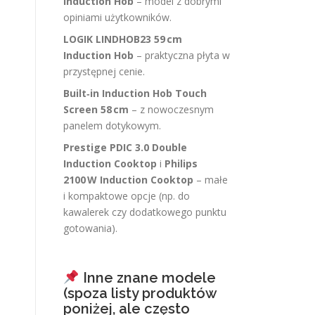
Induction Hob
– model z dobrymi
opiniami użytkowników.
LOGIK LINDHOB23 59 cm
Induction Hob
– praktyczna płyta w
przystępnej cenie.
Built‑in Induction Hob Touch
Screen 58 cm
– z nowoczesnym
panelem dotykowym.
Prestige PDIC 3.0 Double
Induction Cooktop
i
Philips
2100 W Induction Cooktop
– małe
i kompaktowe opcje (np. do
kawalerek czy dodatkowego punktu
gotowania).
Inne znane modele
(spoza listy produktów
poniżej, ale często