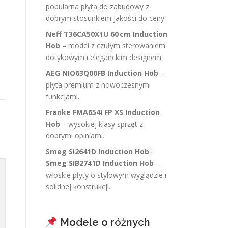
popularna płyta do zabudowy z
dobrym stosunkiem jakości do ceny.
Neff T36CA50X1U 60 cm Induction
Hob
– model z czułym sterowaniem
dotykowym i eleganckim designem.
AEG NIO63Q00FB Induction Hob
–
płyta premium z nowoczesnymi
funkcjami.
Franke FMA654I FP XS Induction
Hob
– wysokiej klasy sprzęt z
dobrymi opiniami.
Smeg SI2641D Induction Hob
i
Smeg SIB2741D Induction Hob
–
włoskie płyty o stylowym wyglądzie i
solidnej konstrukcji.
Modele o różnych