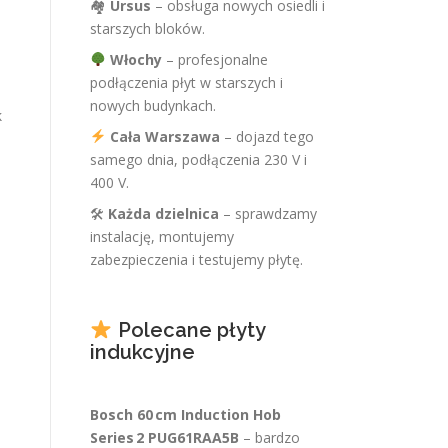
🏘
Ursus
– obsługa nowych osiedli i
starszych bloków.
Włochy
– profesjonalne
podłączenia płyt w starszych i
nowych budynkach.
k
Cała Warszawa
– dojazd tego
samego dnia, podłączenia 230 V i
400 V.
🛠
Każda dzielnica
– sprawdzamy
instalację, montujemy
zabezpieczenia i testujemy płytę.
Polecane płyty
indukcyjne
Bosch 60 cm Induction Hob
Series 2 PUG61RAA5B
– bardzo