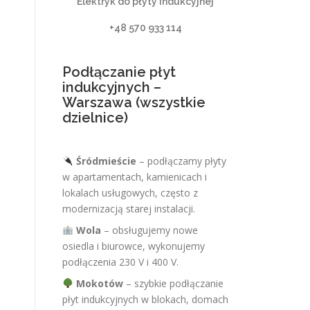
Elektryk do płyty indukcyjnej
+48 570 933 114
Podłączanie płyt
indukcyjnych –
Warszawa (wszystkie
dzielnice)
Śródmieście
– podłączamy płyty
w apartamentach, kamienicach i
lokalach usługowych, często z
modernizacją starej instalacji.
Wola
– obsługujemy nowe
osiedla i biurowce, wykonujemy
podłączenia 230 V i 400 V.
Mokotów
– szybkie podłączanie
płyt indukcyjnych w blokach, domach