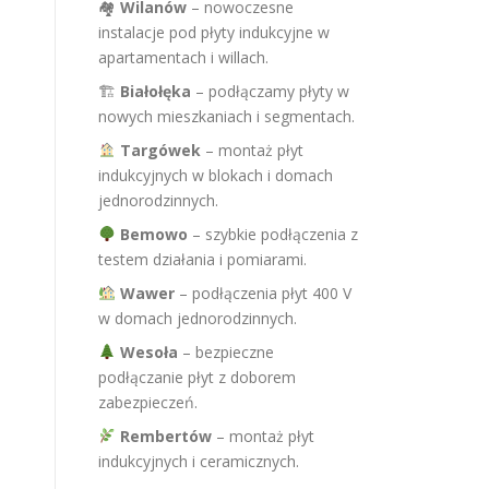
🏘
Wilanów
– nowoczesne
instalacje pod płyty indukcyjne w
apartamentach i willach.
🏗
Białołęka
– podłączamy płyty w
nowych mieszkaniach i segmentach.
Targówek
– montaż płyt
indukcyjnych w blokach i domach
jednorodzinnych.
Bemowo
– szybkie podłączenia z
testem działania i pomiarami.
Wawer
– podłączenia płyt 400 V
w domach jednorodzinnych.
Wesoła
– bezpieczne
podłączanie płyt z doborem
zabezpieczeń.
Rembertów
– montaż płyt
indukcyjnych i ceramicznych.