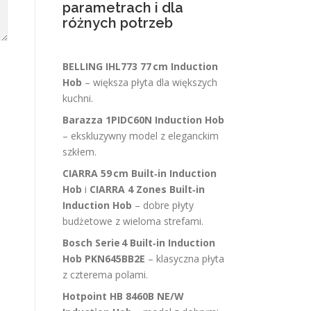
parametrach i dla
różnych potrzeb
BELLING IHL773 77 cm Induction
Hob
– większa płyta dla większych
kuchni.
Barazza 1PIDC60N Induction Hob
– ekskluzywny model z eleganckim
szkłem.
CIARRA 59 cm Built‑in Induction
Hob
i
CIARRA 4 Zones Built‑in
Induction Hob
– dobre płyty
budżetowe z wieloma strefami.
Bosch Serie 4 Built‑in Induction
Hob PKN645BB2E
– klasyczna płyta
z czterema polami.
Hotpoint HB 8460B NE/W