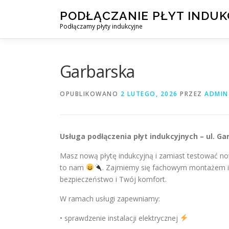
Przejdź
PODŁĄCZANIE PŁYT INDU
do
Podłączamy płyty indukcyjne
treści
Garbarska
OPUBLIKOWANO
2 LUTEGO, 2026
PRZEZ
ADMIN
Usługa podłączenia płyt indukcyjnych – ul. 
Masz nową płytę indukcyjną i zamiast testować now
to nam
. Zajmiemy się fachowym montażem i u
bezpieczeństwo i Twój komfort.
W ramach usługi zapewniamy:
• sprawdzenie instalacji elektrycznej