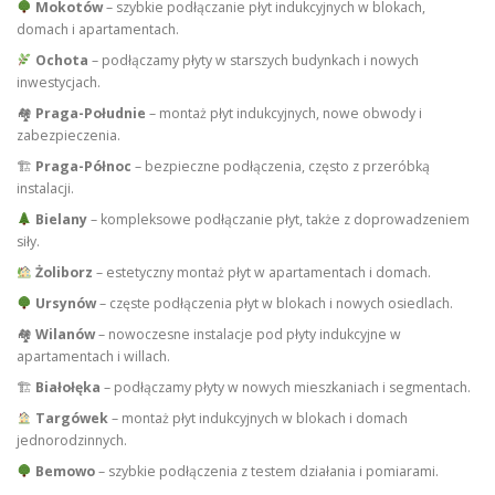
Mokotów
– szybkie podłączanie płyt indukcyjnych w blokach,
domach i apartamentach.
Ochota
– podłączamy płyty w starszych budynkach i nowych
inwestycjach.
🏘
Praga-Południe
– montaż płyt indukcyjnych, nowe obwody i
zabezpieczenia.
🏗
Praga-Północ
– bezpieczne podłączenia, często z przeróbką
instalacji.
Bielany
– kompleksowe podłączanie płyt, także z doprowadzeniem
siły.
Żoliborz
– estetyczny montaż płyt w apartamentach i domach.
Ursynów
– częste podłączenia płyt w blokach i nowych osiedlach.
🏘
Wilanów
– nowoczesne instalacje pod płyty indukcyjne w
apartamentach i willach.
🏗
Białołęka
– podłączamy płyty w nowych mieszkaniach i segmentach.
Targówek
– montaż płyt indukcyjnych w blokach i domach
jednorodzinnych.
Bemowo
– szybkie podłączenia z testem działania i pomiarami.