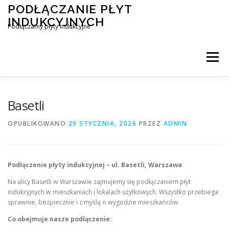
Przejdź
PODŁĄCZANIE PŁYT
do
INDUKCYJNYCH
treści
Podłączamy płyty indukcyjne
Menu
PODŁĄCZENIE PŁYTY INDUKCYJNEJ
BLOG
Basetli
OPUBLIKOWANO
29 STYCZNIA, 2026
PRZEZ
ADMIN
KONTAKT
Podłączenie płyty indukcyjnej – ul. Basetli, Warszawa
Na ulicy Basetli w Warszawie zajmujemy się podłączaniem płyt
indukcyjnych w mieszkaniach i lokalach użytkowych. Wszystko przebiega
sprawnie, bezpiecznie i z myślą o wygodzie mieszkańców.
Co obejmuje nasze podłączenie: