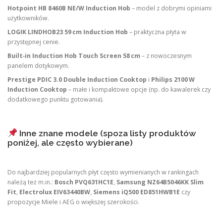
Hotpoint HB 8460B NE/W Induction Hob
– model z dobrymi opiniami
użytkowników.
LOGIK LINDHOB23 59 cm Induction Hob
– praktyczna płyta w
przystępnej cenie.
Built‑in Induction Hob Touch Screen 58 cm
– z nowoczesnym
panelem dotykowym.
Prestige PDIC 3.0 Double Induction Cooktop
i
Philips 2100 W
Induction Cooktop
– małe i kompaktowe opcje (np. do kawalerek czy
dodatkowego punktu gotowania).
Inne znane modele (spoza listy produktów
poniżej, ale często wybierane)
Do najbardziej popularnych płyt często wymienianych w rankingach
należą też m.in.:
Bosch PVQ631HC1E
,
Samsung NZ64B5046KK Slim
Fit
,
Electrolux EIV63440BW
,
Siemens iQ500 ED851HWB1E
czy
propozycje Miele i AEG o większej szerokości.