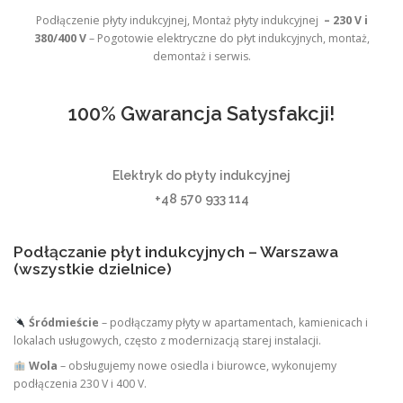
Podłączenie płyty indukcyjnej, Montaż płyty indukcyjnej
– 230 V i
380/400 V
– Pogotowie elektryczne do płyt indukcyjnych, montaż,
demontaż i serwis.
100% Gwarancja Satysfakcji!
Elektryk do płyty indukcyjnej
+48 570 933 114
Podłączanie płyt indukcyjnych – Warszawa
(wszystkie dzielnice)
Śródmieście
– podłączamy płyty w apartamentach, kamienicach i
lokalach usługowych, często z modernizacją starej instalacji.
Wola
– obsługujemy nowe osiedla i biurowce, wykonujemy
podłączenia 230 V i 400 V.