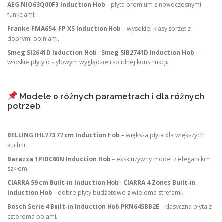
AEG NIO63Q00FB Induction Hob
– płyta premium z nowoczesnymi
funkcjami.
Franke FMA654I FP XS Induction Hob
– wysokiej klasy sprzęt z
dobrymi opiniami.
Smeg SI2641D Induction Hob
i
Smeg SIB2741D Induction Hob
–
włoskie płyty o stylowym wyglądzie i solidnej konstrukcji.
Modele o różnych parametrach i dla różnych
potrzeb
BELLING IHL773 77 cm Induction Hob
– większa płyta dla większych
kuchni.
Barazza 1PIDC60N Induction Hob
– ekskluzywny model z eleganckim
szkłem.
CIARRA 59 cm Built‑in Induction Hob
i
CIARRA 4 Zones Built‑in
Induction Hob
– dobre płyty budżetowe z wieloma strefami.
Bosch Serie 4 Built‑in Induction Hob PKN645BB2E
– klasyczna płyta z
czterema polami.