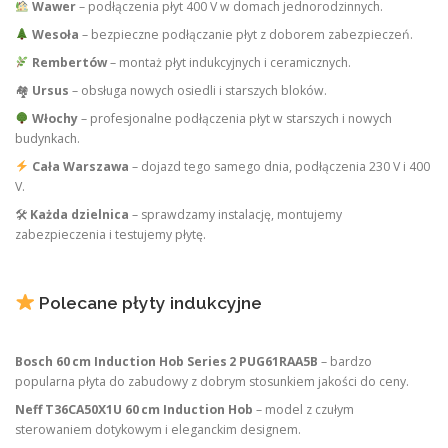
Wawer
– podłączenia płyt 400 V w domach jednorodzinnych.
Wesoła
– bezpieczne podłączanie płyt z doborem zabezpieczeń.
Rembertów
– montaż płyt indukcyjnych i ceramicznych.
🏘
Ursus
– obsługa nowych osiedli i starszych bloków.
Włochy
– profesjonalne podłączenia płyt w starszych i nowych
budynkach.
Cała Warszawa
– dojazd tego samego dnia, podłączenia 230 V i 400
V.
🛠
Każda dzielnica
– sprawdzamy instalację, montujemy
zabezpieczenia i testujemy płytę.
Polecane płyty indukcyjne
Bosch 60 cm Induction Hob Series 2 PUG61RAA5B
– bardzo
popularna płyta do zabudowy z dobrym stosunkiem jakości do ceny.
Neff T36CA50X1U 60 cm Induction Hob
– model z czułym
sterowaniem dotykowym i eleganckim designem.