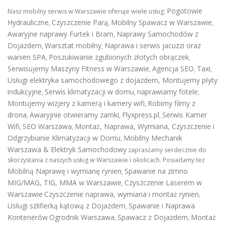
Pogotowie
Nasz mobilny serwis w Warszawie oferuje wiele usług:
Hydrauliczne
Czyszczenie Parą
Mobilny Spawacz w Warszawie
,
,
,
Awaryjne naprawy Furtek i Bram
Naprawy Samochodów z
,
Dojazdem
Warsztat mobilny
Naprawa i serwis jacuzzi oraz
,
,
wanien SPA
Poszukiwanie zgubionych złotych obrączek
,
,
Serwisujemy Maszyny Fitness w Warszawie
Agencja SEO
Taxi
,
,
,
Usługi elektryka samochodowego z dojazdem
,
Montujemy płyty
indukcyjne
Serwis klimatyzacji w domu
naprawiamy fotele
,
,
,
Montujemy wizjery z kamerą i kamery wifi
Robimy filmy z
,
drona
Awaryjnie otwieramy zamki
Flyxpress.pl
Serwis Kamer
,
,
,
Wifi
SEO Warszawa
Montaż, Naprawa, Wymiana, Czyszczenie i
,
,
Odgrzybianie Klimatyzacji w Domu
Mobilny Mechanik
,
Warszawa & Elektryk Samochodowy
zapraszamy serdecznie do
skorzystania z naszych usług w Warszawie i okolicach. Posiadamy też
Mobilną Naprawę i wymianę rynien
Spawanie na zimno
,
MIG/MAG, TIG, MMA w Warszawie
Czyszczenie Laserem w
,
Warszawie
Czyszczenie naprawa, wymiana i montaż rynien
,
Usługi szlifierką kątową z Dojazdem
Spawanie i Naprawa
,
Kontenerów
Ogrodnik Warszawa
Spawacz z Dojazdem
Montaż
,
,