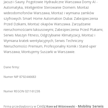
Jacuzi i Sauny
Pogotowie Hydrauliczne Warszawa
Domy AI -
.
Automatyka, Inteligentne Sterowanie Domem
Montaż
.
wideodomofonów Warszawa
Montaż i wymiana zamków
,
szyfrowych
Smart Home Automation Dubai
Zabezpieczenia
.
.
Przed Dzikami
Montaż okapów Warszawa
Zarządzanie
,
.
nieruchomościami luksusowymi
Zabezpieczenia Przed Ptakami
,
,
Serwis Maszyn Fitness
Odgrzybianie Klimatyzacji
Montaż i
,
,
Wymiana kratek wentylacyjnych
Serwis Techniczny
,
Nieruchomości Premium
Profesjonalny Komik i Stand-uper
,
Warszawa
Montujemy Suszarki w Warszawie
,
.
Dane firmy:
Numer NIP 8792446683
Numer REGON 021161238
Ceidg
Mobilny Serwis
Firma przedsiębiorcy w
Konrad Wiśniewski -