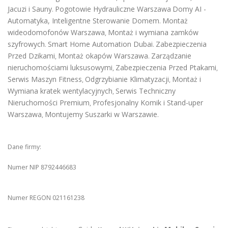
Jacuzi i Sauny
Pogotowie Hydrauliczne Warszawa
Domy AI -
.
Automatyka, Inteligentne Sterowanie Domem
Montaż
.
wideodomofonów Warszawa
Montaż i wymiana zamków
,
szyfrowych
Smart Home Automation Dubai
Zabezpieczenia
.
.
Przed Dzikami
Montaż okapów Warszawa
Zarządzanie
,
.
nieruchomościami luksusowymi
Zabezpieczenia Przed Ptakami
,
,
Serwis Maszyn Fitness
Odgrzybianie Klimatyzacji
Montaż i
,
,
Wymiana kratek wentylacyjnych
Serwis Techniczny
,
Nieruchomości Premium
Profesjonalny Komik i Stand-uper
,
Warszawa
Montujemy Suszarki w Warszawie
,
.
Dane firmy:
Numer NIP 8792446683
Numer REGON 021161238