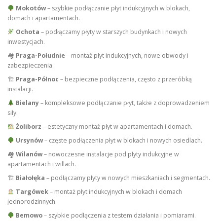
Mokotów
– szybkie podłączanie płyt indukcyjnych w blokach,
domach i apartamentach.
Ochota
– podłączamy płyty w starszych budynkach i nowych
inwestycjach.
🏘
Praga-Południe
– montaż płyt indukcyjnych, nowe obwody i
zabezpieczenia.
🏗
Praga-Północ
– bezpieczne podłączenia, często z przeróbką
instalacji.
Bielany
– kompleksowe podłączanie płyt, także z doprowadzeniem
siły.
Żoliborz
– estetyczny montaż płyt w apartamentach i domach.
Ursynów
– częste podłączenia płyt w blokach i nowych osiedlach.
🏘
Wilanów
– nowoczesne instalacje pod płyty indukcyjne w
apartamentach i willach.
🏗
Białołęka
– podłączamy płyty w nowych mieszkaniach i segmentach.
Targówek
– montaż płyt indukcyjnych w blokach i domach
jednorodzinnych.
Bemowo
– szybkie podłączenia z testem działania i pomiarami.