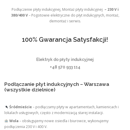
Podłączenie płyty indukcyjnej, Montaż płyty indukcyjnej
– 230 V i
380/400 V
– Pogotowie elektryczne do płyt indukcyjnych, montaż,
demontaż i serwis.
100% Gwarancja Satysfakcji!
Elektryk do płyty indukcyjnej
+48 570 933 114
Podłączanie płyt indukcyjnych – Warszawa
(wszystkie dzielnice)
Śródmieście
– podłączamy płyty w apartamentach, kamienicach i
lokalach usługowych, często z modernizacją starej instalacji.
Wola
– obsługujemy nowe osiedla i biurowce, wykonujemy
podłączenia 230 V i 400 V.