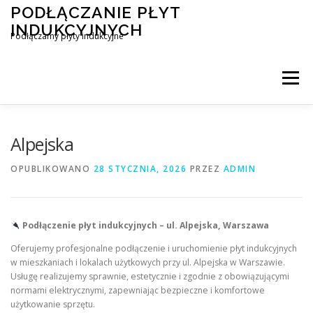
Przejdź
PODŁĄCZANIE PŁYT
do
INDUKCYJNYCH
treści
Podłączamy płyty indukcyjne
Menu
PODŁĄCZENIE PŁYTY INDUKCYJNEJ
BLOG
Alpejska
OPUBLIKOWANO
28 STYCZNIA, 2026
PRZEZ
ADMIN
KONTAKT
Podłączenie płyt indukcyjnych – ul. Alpejska, Warszawa
Oferujemy profesjonalne podłączenie i uruchomienie płyt indukcyjnych
w mieszkaniach i lokalach użytkowych przy ul. Alpejska w Warszawie.
Usługę realizujemy sprawnie, estetycznie i zgodnie z obowiązującymi
normami elektrycznymi, zapewniając bezpieczne i komfortowe
użytkowanie sprzętu.