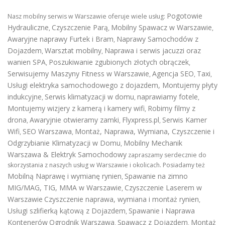
Pogotowie
Nasz mobilny serwis w Warszawie oferuje wiele usług:
Hydrauliczne
Czyszczenie Parą
Mobilny Spawacz w Warszawie
,
,
,
Awaryjne naprawy Furtek i Bram
Naprawy Samochodów z
,
Dojazdem
Warsztat mobilny
Naprawa i serwis jacuzzi oraz
,
,
wanien SPA
Poszukiwanie zgubionych złotych obrączek
,
,
Serwisujemy Maszyny Fitness w Warszawie
Agencja SEO
Taxi
,
,
,
Usługi elektryka samochodowego z dojazdem
,
Montujemy płyty
indukcyjne
Serwis klimatyzacji w domu
naprawiamy fotele
,
,
,
Montujemy wizjery z kamerą i kamery wifi
Robimy filmy z
,
drona
Awaryjnie otwieramy zamki
Flyxpress.pl
Serwis Kamer
,
,
,
Wifi
SEO Warszawa
Montaż, Naprawa, Wymiana, Czyszczenie i
,
,
Odgrzybianie Klimatyzacji w Domu
Mobilny Mechanik
,
Warszawa & Elektryk Samochodowy
zapraszamy serdecznie do
skorzystania z naszych usług w Warszawie i okolicach. Posiadamy też
Mobilną Naprawę i wymianę rynien
Spawanie na zimno
,
MIG/MAG, TIG, MMA w Warszawie
Czyszczenie Laserem w
,
Warszawie
Czyszczenie naprawa, wymiana i montaż rynien
,
Usługi szlifierką kątową z Dojazdem
Spawanie i Naprawa
,
Kontenerów
Ogrodnik Warszawa
Spawacz z Dojazdem
Montaż
,
,