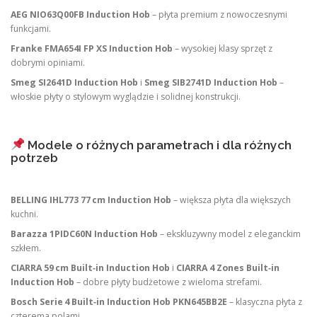
AEG NIO63Q00FB Induction Hob
– płyta premium z nowoczesnymi
funkcjami.
Franke FMA654I FP XS Induction Hob
– wysokiej klasy sprzęt z
dobrymi opiniami.
Smeg SI2641D Induction Hob
i
Smeg SIB2741D Induction Hob
–
włoskie płyty o stylowym wyglądzie i solidnej konstrukcji.
Modele o różnych parametrach i dla różnych
potrzeb
BELLING IHL773 77 cm Induction Hob
– większa płyta dla większych
kuchni.
Barazza 1PIDC60N Induction Hob
– ekskluzywny model z eleganckim
szkłem.
CIARRA 59 cm Built‑in Induction Hob
i
CIARRA 4 Zones Built‑in
Induction Hob
– dobre płyty budżetowe z wieloma strefami.
Bosch Serie 4 Built‑in Induction Hob PKN645BB2E
– klasyczna płyta z
czterema polami.