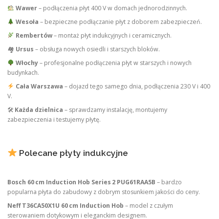
Wawer
– podłączenia płyt 400 V w domach jednorodzinnych.
Wesoła
– bezpieczne podłączanie płyt z doborem zabezpieczeń.
Rembertów
– montaż płyt indukcyjnych i ceramicznych.
🏘
Ursus
– obsługa nowych osiedli i starszych bloków.
Włochy
– profesjonalne podłączenia płyt w starszych i nowych
budynkach.
Cała Warszawa
– dojazd tego samego dnia, podłączenia 230 V i 400
V.
🛠
Każda dzielnica
– sprawdzamy instalację, montujemy
zabezpieczenia i testujemy płytę.
Polecane płyty indukcyjne
Bosch 60 cm Induction Hob Series 2 PUG61RAA5B
– bardzo
popularna płyta do zabudowy z dobrym stosunkiem jakości do ceny.
Neff T36CA50X1U 60 cm Induction Hob
– model z czułym
sterowaniem dotykowym i eleganckim designem.