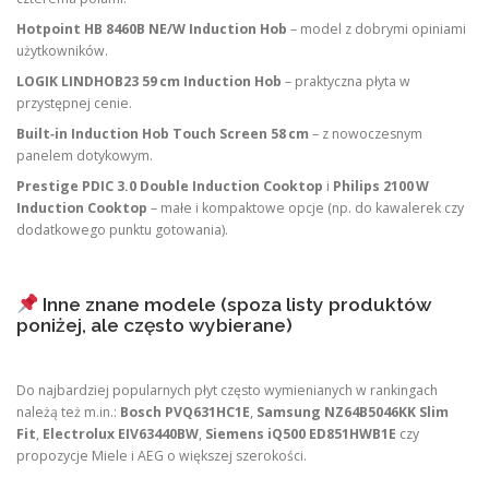
Hotpoint HB 8460B NE/W Induction Hob
– model z dobrymi opiniami
użytkowników.
LOGIK LINDHOB23 59 cm Induction Hob
– praktyczna płyta w
przystępnej cenie.
Built‑in Induction Hob Touch Screen 58 cm
– z nowoczesnym
panelem dotykowym.
Prestige PDIC 3.0 Double Induction Cooktop
i
Philips 2100 W
Induction Cooktop
– małe i kompaktowe opcje (np. do kawalerek czy
dodatkowego punktu gotowania).
Inne znane modele (spoza listy produktów
poniżej, ale często wybierane)
Do najbardziej popularnych płyt często wymienianych w rankingach
należą też m.in.:
Bosch PVQ631HC1E
,
Samsung NZ64B5046KK Slim
Fit
,
Electrolux EIV63440BW
,
Siemens iQ500 ED851HWB1E
czy
propozycje Miele i AEG o większej szerokości.