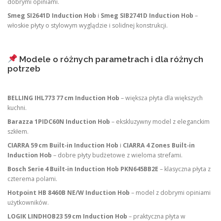
dobrymi opiniami.
Smeg SI2641D Induction Hob
i
Smeg SIB2741D Induction Hob
–
włoskie płyty o stylowym wyglądzie i solidnej konstrukcji.
Modele o różnych parametrach i dla różnych
potrzeb
BELLING IHL773 77 cm Induction Hob
– większa płyta dla większych
kuchni.
Barazza 1PIDC60N Induction Hob
– ekskluzywny model z eleganckim
szkłem.
CIARRA 59 cm Built‑in Induction Hob
i
CIARRA 4 Zones Built‑in
Induction Hob
– dobre płyty budżetowe z wieloma strefami.
Bosch Serie 4 Built‑in Induction Hob PKN645BB2E
– klasyczna płyta z
czterema polami.
Hotpoint HB 8460B NE/W Induction Hob
– model z dobrymi opiniami
użytkowników.
LOGIK LINDHOB23 59 cm Induction Hob
– praktyczna płyta w