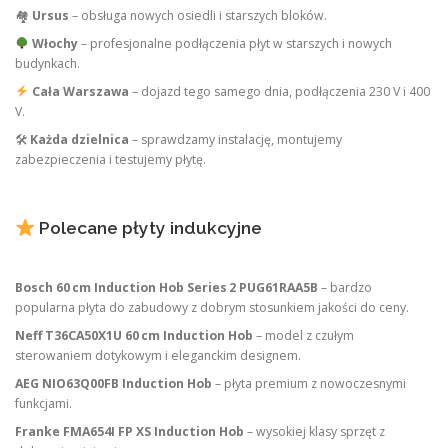
🏘
Ursus
– obsługa nowych osiedli i starszych bloków.
Włochy
– profesjonalne podłączenia płyt w starszych i nowych
budynkach.
Cała Warszawa
– dojazd tego samego dnia, podłączenia 230 V i 400
V.
🛠
Każda dzielnica
– sprawdzamy instalację, montujemy
zabezpieczenia i testujemy płytę.
Polecane płyty indukcyjne
Bosch 60 cm Induction Hob Series 2 PUG61RAA5B
– bardzo
popularna płyta do zabudowy z dobrym stosunkiem jakości do ceny.
Neff T36CA50X1U 60 cm Induction Hob
– model z czułym
sterowaniem dotykowym i eleganckim designem.
AEG NIO63Q00FB Induction Hob
– płyta premium z nowoczesnymi
funkcjami.
Franke FMA654I FP XS Induction Hob
– wysokiej klasy sprzęt z