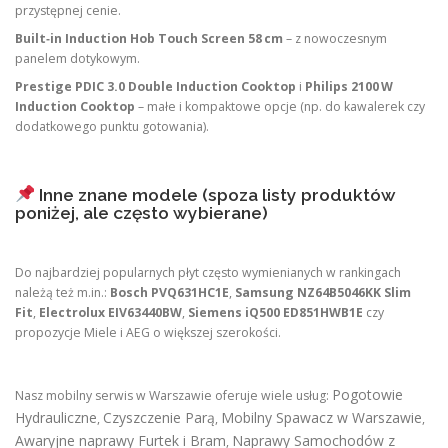
przystępnej cenie.
Built‑in Induction Hob Touch Screen 58 cm
– z nowoczesnym
panelem dotykowym.
Prestige PDIC 3.0 Double Induction Cooktop
i
Philips 2100 W
Induction Cooktop
– małe i kompaktowe opcje (np. do kawalerek czy
dodatkowego punktu gotowania).
Inne znane modele (spoza listy produktów
poniżej, ale często wybierane)
Do najbardziej popularnych płyt często wymienianych w rankingach
należą też m.in.:
Bosch PVQ631HC1E
,
Samsung NZ64B5046KK Slim
Fit
,
Electrolux EIV63440BW
,
Siemens iQ500 ED851HWB1E
czy
propozycje Miele i AEG o większej szerokości.
Pogotowie
Nasz mobilny serwis w Warszawie oferuje wiele usług:
Hydrauliczne
Czyszczenie Parą
Mobilny Spawacz w Warszawie
,
,
,
Awaryjne naprawy Furtek i Bram
Naprawy Samochodów z
,