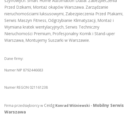
szyfrowych
Smart Home Automation Dubai
Zabezpieczenia
.
.
Przed Dzikami
Montaż okapów Warszawa
Zarządzanie
,
.
nieruchomościami luksusowymi
Zabezpieczenia Przed Ptakami
,
,
Serwis Maszyn Fitness
Odgrzybianie Klimatyzacji
Montaż i
,
,
Wymiana kratek wentylacyjnych
Serwis Techniczny
,
Nieruchomości Premium
Profesjonalny Komik i Stand-uper
,
Warszawa
Montujemy Suszarki w Warszawie
,
.
Dane firmy:
Numer NIP 8792446683
Numer REGON 021161238
Ceidg
Mobilny Serwis
Firma przedsiębiorcy w
Konrad Wiśniewski -
Warszawa