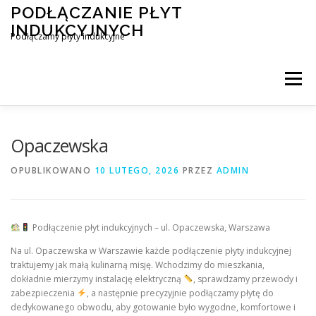
Przejdź
PODŁĄCZANIE PŁYT
do
INDUKCYJNYCH
treści
Podłączamy płyty indukcyjne
Menu
PODŁĄCZENIE PŁYTY INDUKCYJNEJ
BLOG
Opaczewska
OPUBLIKOWANO
10 LUTEGO, 2026
PRZEZ
ADMIN
KONTAKT
Podłączenie płyt indukcyjnych – ul. Opaczewska, Warszawa
Na ul. Opaczewska w Warszawie każde podłączenie płyty indukcyjnej
traktujemy jak małą kulinarną misję. Wchodzimy do mieszkania,
dokładnie mierzymy instalację elektryczną
, sprawdzamy przewody i
zabezpieczenia
, a następnie precyzyjnie podłączamy płytę do
dedykowanego obwodu, aby gotowanie było wygodne, komfortowe i