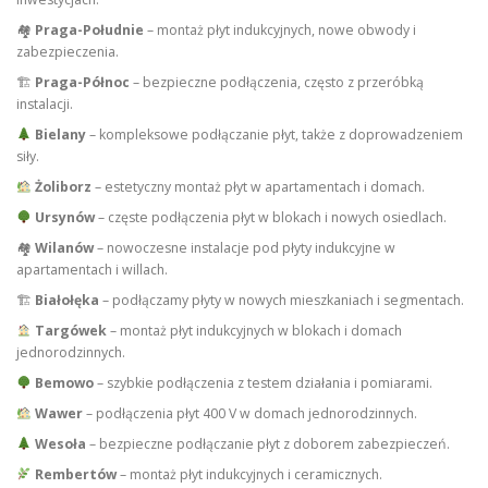
🏘
Praga-Południe
– montaż płyt indukcyjnych, nowe obwody i
zabezpieczenia.
🏗
Praga-Północ
– bezpieczne podłączenia, często z przeróbką
instalacji.
Bielany
– kompleksowe podłączanie płyt, także z doprowadzeniem
siły.
Żoliborz
– estetyczny montaż płyt w apartamentach i domach.
Ursynów
– częste podłączenia płyt w blokach i nowych osiedlach.
🏘
Wilanów
– nowoczesne instalacje pod płyty indukcyjne w
apartamentach i willach.
🏗
Białołęka
– podłączamy płyty w nowych mieszkaniach i segmentach.
Targówek
– montaż płyt indukcyjnych w blokach i domach
jednorodzinnych.
Bemowo
– szybkie podłączenia z testem działania i pomiarami.
Wawer
– podłączenia płyt 400 V w domach jednorodzinnych.
Wesoła
– bezpieczne podłączanie płyt z doborem zabezpieczeń.
Rembertów
– montaż płyt indukcyjnych i ceramicznych.