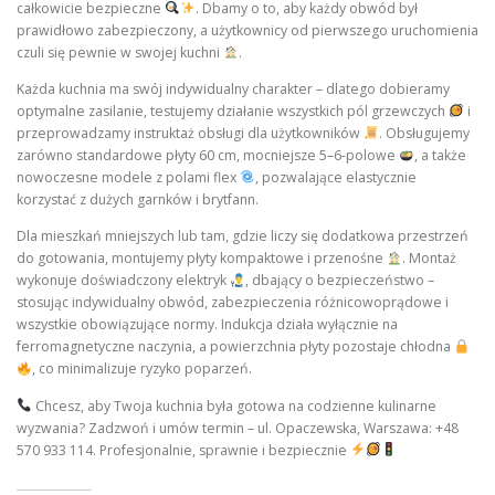
całkowicie bezpieczne
. Dbamy o to, aby każdy obwód był
prawidłowo zabezpieczony, a użytkownicy od pierwszego uruchomienia
czuli się pewnie w swojej kuchni
.
Każda kuchnia ma swój indywidualny charakter – dlatego dobieramy
optymalne zasilanie, testujemy działanie wszystkich pól grzewczych
i
przeprowadzamy instruktaż obsługi dla użytkowników
. Obsługujemy
zarówno standardowe płyty 60 cm, mocniejsze 5–6-polowe
, a także
nowoczesne modele z polami flex
, pozwalające elastycznie
korzystać z dużych garnków i brytfann.
Dla mieszkań mniejszych lub tam, gdzie liczy się dodatkowa przestrzeń
do gotowania, montujemy płyty kompaktowe i przenośne
. Montaż
wykonuje doświadczony elektryk
, dbający o bezpieczeństwo –
stosując indywidualny obwód, zabezpieczenia różnicowoprądowe i
wszystkie obowiązujące normy. Indukcja działa wyłącznie na
ferromagnetyczne naczynia, a powierzchnia płyty pozostaje chłodna
, co minimalizuje ryzyko poparzeń.
Chcesz, aby Twoja kuchnia była gotowa na codzienne kulinarne
wyzwania? Zadzwoń i umów termin – ul. Opaczewska, Warszawa: +48
570 933 114. Profesjonalnie, sprawnie i bezpiecznie