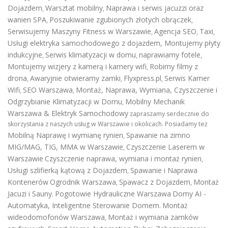
Dojazdem
Warsztat mobilny
Naprawa i serwis jacuzzi oraz
,
,
wanien SPA
Poszukiwanie zgubionych złotych obrączek
,
,
Serwisujemy Maszyny Fitness w Warszawie
Agencja SEO
Taxi
,
,
,
Usługi elektryka samochodowego z dojazdem
,
Montujemy płyty
indukcyjne
Serwis klimatyzacji w domu
naprawiamy fotele
,
,
,
Montujemy wizjery z kamerą i kamery wifi
Robimy filmy z
,
drona
Awaryjnie otwieramy zamki
Flyxpress.pl
Serwis Kamer
,
,
,
Wifi
SEO Warszawa
Montaż, Naprawa, Wymiana, Czyszczenie i
,
,
Odgrzybianie Klimatyzacji w Domu
Mobilny Mechanik
,
Warszawa & Elektryk Samochodowy
zapraszamy serdecznie do
skorzystania z naszych usług w Warszawie i okolicach. Posiadamy też
Mobilną Naprawę i wymianę rynien
Spawanie na zimno
,
MIG/MAG, TIG, MMA w Warszawie
Czyszczenie Laserem w
,
Warszawie
Czyszczenie naprawa, wymiana i montaż rynien
,
Usługi szlifierką kątową z Dojazdem
Spawanie i Naprawa
,
Kontenerów
Ogrodnik Warszawa
Spawacz z Dojazdem
Montaż
,
,
Jacuzi i Sauny
Pogotowie Hydrauliczne Warszawa
Domy AI -
.
Automatyka, Inteligentne Sterowanie Domem
Montaż
.
wideodomofonów Warszawa
Montaż i wymiana zamków
,