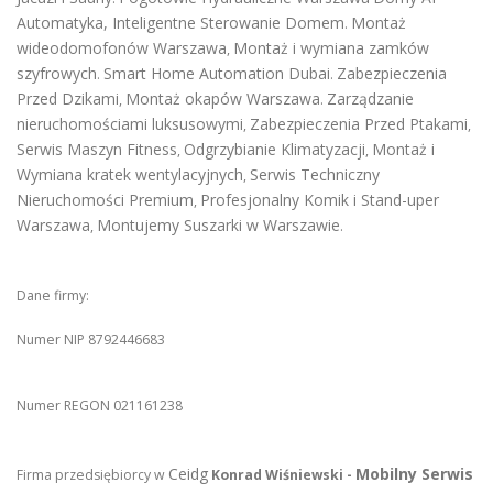
Automatyka, Inteligentne Sterowanie Domem
Montaż
.
wideodomofonów Warszawa
Montaż i wymiana zamków
,
szyfrowych
Smart Home Automation Dubai
Zabezpieczenia
.
.
Przed Dzikami
Montaż okapów Warszawa
Zarządzanie
,
.
nieruchomościami luksusowymi
Zabezpieczenia Przed Ptakami
,
,
Serwis Maszyn Fitness
Odgrzybianie Klimatyzacji
Montaż i
,
,
Wymiana kratek wentylacyjnych
Serwis Techniczny
,
Nieruchomości Premium
Profesjonalny Komik i Stand-uper
,
Warszawa
Montujemy Suszarki w Warszawie
,
.
Dane firmy:
Numer NIP 8792446683
Numer REGON 021161238
Ceidg
Mobilny Serwis
Firma przedsiębiorcy w
Konrad Wiśniewski -