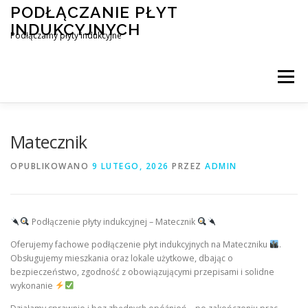
Przejdź
PODŁĄCZANIE PŁYT
do
INDUKCYJNYCH
treści
Podłączamy płyty indukcyjne
Menu
PODŁĄCZENIE PŁYTY INDUKCYJNEJ
BLOG
Matecznik
OPUBLIKOWANO
9 LUTEGO, 2026
PRZEZ
ADMIN
KONTAKT
Podłączenie płyty indukcyjnej – Matecznik
Oferujemy fachowe podłączenie płyt indukcyjnych na Mateczniku
.
Obsługujemy mieszkania oraz lokale użytkowe, dbając o
bezpieczeństwo, zgodność z obowiązującymi przepisami i solidne
wykonanie