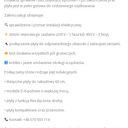
Działamy sprawnie i bez zbędnych opóźnień – po zakończeniu prac
płyta jest w pełni gotowa do codziennego użytkowania.
Zakres usługi obejmuje:
sprawdzenie i pomiar instalacji elektrycznej,
dobór właściwego zasilania (230 V – 1 faza lub 400 V – 3 fazy),
podłączenie płyty do odpowiedniego obwodu z zabezpieczeniami,
test działania wszystkich pól grzewczych,
krótkie i jasne omówienie obsługi urządzenia.
Podłączamy różne rodzaje płyt indukcyjnych:
• klasyczne płyty do zabudowy 60 cm,
• modele 5–6-polowe o większej mocy,
• płyty z funkcją flex (łączone strefy),
• płyty kompaktowe oraz przenośne.
Kontakt: +48 570 933 114