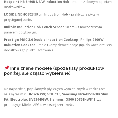
Hotpoint HB 8460B NE/W Induction Hob
– model z dobrymi opiniami
użytkowników.
LOGIK LINDHOB23 59 cm Induction Hob
– praktyczna płyta w
przystępnej cenie.
Built‑in Induction Hob Touch Screen 58 cm
– z nowoczesnym
panelem dotykowym.
Prestige PDIC 3.0 Double Induction Cooktop
i
Philips 2100 W
Induction Cooktop
– małe i kompaktowe opcje (np. do kawalerek czy
dodatkowego punktu gotowania).
Inne znane modele (spoza listy produktów
poniżej, ale często wybierane)
Do najbardziej popularnych płyt często wymienianych w rankingach
należą też m.in.:
Bosch PVQ631HC1E
,
Samsung NZ64B5046KK Slim
Fit
,
Electrolux EIV63440BW
,
Siemens iQ500 ED851HWB1E
czy
propozycje Miele i AEG o większej szerokości.