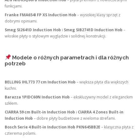
funkcjami.
Franke FMA654I FP XS Induction Hob
– wysokiej klasy sprzęt z
dobrymi opiniami.
Smeg SI2641D Induction Hob
i
Smeg SIB2741D Induction Hob
–
włoskie płyty o stylowym wyglądzie i solidnej konstrukcji.
Modele o różnych parametrach i dla różnych
potrzeb
BELLING IHL773 77 cm Induction Hob
– większa płyta dla większych
kuchni.
Barazza 1PIDC60N Induction Hob
– ekskluzywny model z eleganckim
szkłem.
CIARRA 59 cm Built‑in Induction Hob
i
CIARRA 4 Zones Built‑in
Induction Hob
– dobre płyty budżetowe z wieloma strefami.
Bosch Serie 4 Built‑in Induction Hob PKN645BB2E
– klasyczna płyta z
czterema polami.