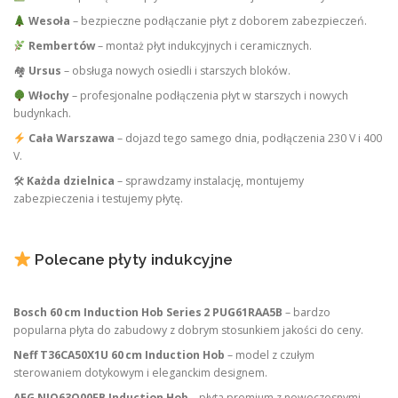
Wesoła
– bezpieczne podłączanie płyt z doborem zabezpieczeń.
Rembertów
– montaż płyt indukcyjnych i ceramicznych.
🏘
Ursus
– obsługa nowych osiedli i starszych bloków.
Włochy
– profesjonalne podłączenia płyt w starszych i nowych
budynkach.
Cała Warszawa
– dojazd tego samego dnia, podłączenia 230 V i 400
V.
🛠
Każda dzielnica
– sprawdzamy instalację, montujemy
zabezpieczenia i testujemy płytę.
Polecane płyty indukcyjne
Bosch 60 cm Induction Hob Series 2 PUG61RAA5B
– bardzo
popularna płyta do zabudowy z dobrym stosunkiem jakości do ceny.
Neff T36CA50X1U 60 cm Induction Hob
– model z czułym
sterowaniem dotykowym i eleganckim designem.
AEG NIO63Q00FB Induction Hob
– płyta premium z nowoczesnymi