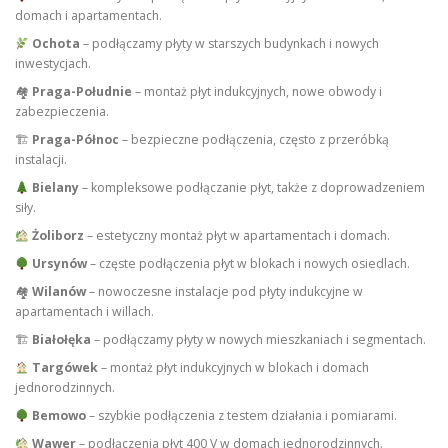
domach i apartamentach.
Ochota
– podłączamy płyty w starszych budynkach i nowych
inwestycjach.
🏘
Praga-Południe
– montaż płyt indukcyjnych, nowe obwody i
zabezpieczenia.
🏗
Praga-Północ
– bezpieczne podłączenia, często z przeróbką
instalacji.
Bielany
– kompleksowe podłączanie płyt, także z doprowadzeniem
siły.
Żoliborz
– estetyczny montaż płyt w apartamentach i domach.
Ursynów
– częste podłączenia płyt w blokach i nowych osiedlach.
🏘
Wilanów
– nowoczesne instalacje pod płyty indukcyjne w
apartamentach i willach.
🏗
Białołęka
– podłączamy płyty w nowych mieszkaniach i segmentach.
Targówek
– montaż płyt indukcyjnych w blokach i domach
jednorodzinnych.
Bemowo
– szybkie podłączenia z testem działania i pomiarami.
Wawer
– podłączenia płyt 400 V w domach jednorodzinnych.