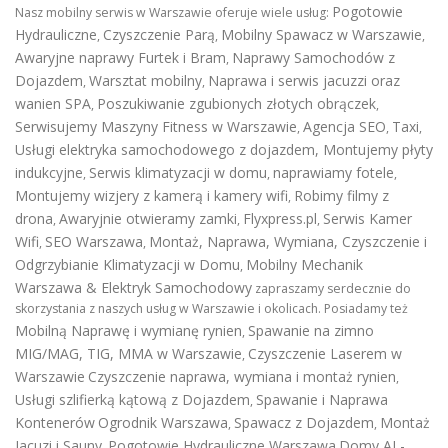
Pogotowie
Nasz mobilny serwis w Warszawie oferuje wiele usług:
Hydrauliczne
Czyszczenie Parą
Mobilny Spawacz w Warszawie
,
,
,
Awaryjne naprawy Furtek i Bram
Naprawy Samochodów z
,
Dojazdem
Warsztat mobilny
Naprawa i serwis jacuzzi oraz
,
,
wanien SPA
Poszukiwanie zgubionych złotych obrączek
,
,
Serwisujemy Maszyny Fitness w Warszawie
Agencja SEO
Taxi
,
,
,
Usługi elektryka samochodowego z dojazdem
,
Montujemy płyty
indukcyjne
Serwis klimatyzacji w domu
naprawiamy fotele
,
,
,
Montujemy wizjery z kamerą i kamery wifi
Robimy filmy z
,
drona
Awaryjnie otwieramy zamki
Flyxpress.pl
Serwis Kamer
,
,
,
Wifi
SEO Warszawa
Montaż, Naprawa, Wymiana, Czyszczenie i
,
,
Odgrzybianie Klimatyzacji w Domu
Mobilny Mechanik
,
Warszawa & Elektryk Samochodowy
zapraszamy serdecznie do
skorzystania z naszych usług w Warszawie i okolicach. Posiadamy też
Mobilną Naprawę i wymianę rynien
Spawanie na zimno
,
MIG/MAG, TIG, MMA w Warszawie
Czyszczenie Laserem w
,
Warszawie
Czyszczenie naprawa, wymiana i montaż rynien
,
Usługi szlifierką kątową z Dojazdem
Spawanie i Naprawa
,
Kontenerów
Ogrodnik Warszawa
Spawacz z Dojazdem
Montaż
,
,
Jacuzi i Sauny
Pogotowie Hydrauliczne Warszawa
Domy AI -
.