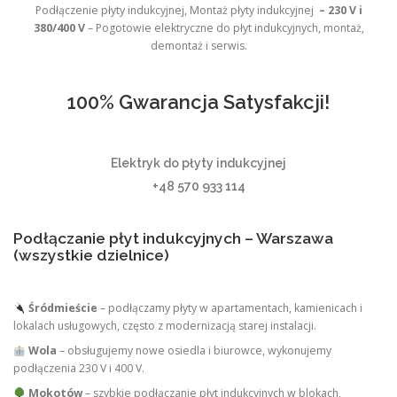
Podłączenie płyty indukcyjnej, Montaż płyty indukcyjnej
– 230 V i
380/400 V
– Pogotowie elektryczne do płyt indukcyjnych, montaż,
demontaż i serwis.
100% Gwarancja Satysfakcji!
Elektryk do płyty indukcyjnej
+48 570 933 114
Podłączanie płyt indukcyjnych – Warszawa
(wszystkie dzielnice)
Śródmieście
– podłączamy płyty w apartamentach, kamienicach i
lokalach usługowych, często z modernizacją starej instalacji.
Wola
– obsługujemy nowe osiedla i biurowce, wykonujemy
podłączenia 230 V i 400 V.
Mokotów
– szybkie podłączanie płyt indukcyjnych w blokach,