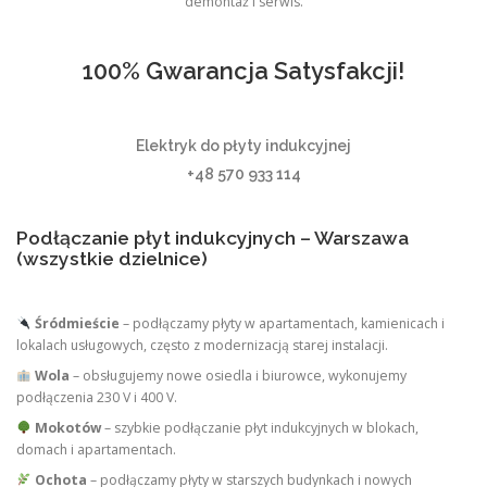
demontaż i serwis.
100% Gwarancja Satysfakcji!
Elektryk do płyty indukcyjnej
+48 570 933 114
Podłączanie płyt indukcyjnych – Warszawa
(wszystkie dzielnice)
Śródmieście
– podłączamy płyty w apartamentach, kamienicach i
lokalach usługowych, często z modernizacją starej instalacji.
Wola
– obsługujemy nowe osiedla i biurowce, wykonujemy
podłączenia 230 V i 400 V.
Mokotów
– szybkie podłączanie płyt indukcyjnych w blokach,
domach i apartamentach.
Ochota
– podłączamy płyty w starszych budynkach i nowych