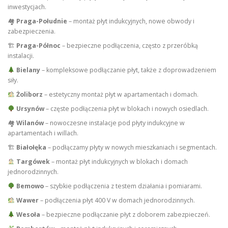
inwestycjach.
🏘
Praga-Południe
– montaż płyt indukcyjnych, nowe obwody i
zabezpieczenia.
🏗
Praga-Północ
– bezpieczne podłączenia, często z przeróbką
instalacji.
Bielany
– kompleksowe podłączanie płyt, także z doprowadzeniem
siły.
Żoliborz
– estetyczny montaż płyt w apartamentach i domach.
Ursynów
– częste podłączenia płyt w blokach i nowych osiedlach.
🏘
Wilanów
– nowoczesne instalacje pod płyty indukcyjne w
apartamentach i willach.
🏗
Białołęka
– podłączamy płyty w nowych mieszkaniach i segmentach.
Targówek
– montaż płyt indukcyjnych w blokach i domach
jednorodzinnych.
Bemowo
– szybkie podłączenia z testem działania i pomiarami.
Wawer
– podłączenia płyt 400 V w domach jednorodzinnych.
Wesoła
– bezpieczne podłączanie płyt z doborem zabezpieczeń.