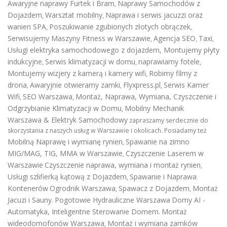
Awaryjne naprawy Furtek i Bram
Naprawy Samochodów z
,
Dojazdem
Warsztat mobilny
Naprawa i serwis jacuzzi oraz
,
,
wanien SPA
Poszukiwanie zgubionych złotych obrączek
,
,
Serwisujemy Maszyny Fitness w Warszawie
Agencja SEO
Taxi
,
,
,
Usługi elektryka samochodowego z dojazdem
,
Montujemy płyty
indukcyjne
Serwis klimatyzacji w domu
naprawiamy fotele
,
,
,
Montujemy wizjery z kamerą i kamery wifi
Robimy filmy z
,
drona
Awaryjnie otwieramy zamki
Flyxpress.pl
Serwis Kamer
,
,
,
Wifi
SEO Warszawa
Montaż, Naprawa, Wymiana, Czyszczenie i
,
,
Odgrzybianie Klimatyzacji w Domu
Mobilny Mechanik
,
Warszawa & Elektryk Samochodowy
zapraszamy serdecznie do
skorzystania z naszych usług w Warszawie i okolicach. Posiadamy też
Mobilną Naprawę i wymianę rynien
Spawanie na zimno
,
MIG/MAG, TIG, MMA w Warszawie
Czyszczenie Laserem w
,
Warszawie
Czyszczenie naprawa, wymiana i montaż rynien
,
Usługi szlifierką kątową z Dojazdem
Spawanie i Naprawa
,
Kontenerów
Ogrodnik Warszawa
Spawacz z Dojazdem
Montaż
,
,
Jacuzi i Sauny
Pogotowie Hydrauliczne Warszawa
Domy AI -
.
Automatyka, Inteligentne Sterowanie Domem
Montaż
.
wideodomofonów Warszawa
Montaż i wymiana zamków
,