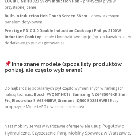
LOGIK LINDHOB23 59 cm Induction Hob
– praktyczna płyta w
przystępnej cenie.
Built‑in Induction Hob Touch Screen 58 cm
– z nowoczesnym
panelem dotykowym.
Prestige PDIC 3.0 Double Induction Cooktop
i
Philips 2100 W
Induction Cooktop
– małe i kompaktowe opcje (np. do kawalerek czy
dodatkowego punktu gotowania).
Inne znane modele (spoza listy produktów
poniżej, ale często wybierane)
Do najbardziej popularnych płyt często wymienianych w rankingach
należą też m.in.:
Bosch PVQ631HC1E
,
Samsung NZ64B5046KK Slim
Fit
,
Electrolux EIV63440BW
,
Siemens iQ500 ED851HWB1E
czy
propozycje Miele i AEG o większej szerokości.
Pogotowie
Nasz mobilny serwis w Warszawie oferuje wiele usług:
Hydrauliczne
Czyszczenie Parą
Mobilny Spawacz w Warszawie
,
,
,