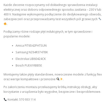
Każde zlecenie rozpoczynamy od dokładnego sprawdzenia instalacji
elektrycznej oraz doboru odpowiedniego sposobu zasilania – 230 V lub
400 V. Następnie wykonujemy podłączenie do dedykowanego obwodu,
zabezpieczeń oraz przeprowadzamy test wszystkich pól grzewczych
.
Podłączamy różne rodzaje płyt indukcyjnych, w tym sprawdzone i
popularne modele:
Amica PIT6542PHTSUN
Samsung NZ64R3747BK
Electrolux LIB60424CK
Bosch PUE61RBB5E
Montujemy także płyty standardowe, nowoczesne modele z funkcją flex
oraz wersje kompaktowe i przenośne
.
Po zakończeniu montażu przekazujemy krótką instrukcję obsługi, aby
korzystanie z urządzenia było wygodne, bezpieczne i bezproblemowe.
Kontakt: 570 933 114