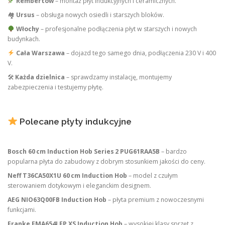
Rembertów
– montaż płyt indukcyjnych i ceramicznych.
🏘
Ursus
– obsługa nowych osiedli i starszych bloków.
Włochy
– profesjonalne podłączenia płyt w starszych i nowych
budynkach.
Cała Warszawa
– dojazd tego samego dnia, podłączenia 230 V i 400
V.
🛠
Każda dzielnica
– sprawdzamy instalację, montujemy
zabezpieczenia i testujemy płytę.
Polecane płyty indukcyjne
Bosch 60 cm Induction Hob Series 2 PUG61RAA5B
– bardzo
popularna płyta do zabudowy z dobrym stosunkiem jakości do ceny.
Neff T36CA50X1U 60 cm Induction Hob
– model z czułym
sterowaniem dotykowym i eleganckim designem.
AEG NIO63Q00FB Induction Hob
– płyta premium z nowoczesnymi
funkcjami.
Franke FMA654I FP XS Induction Hob
– wysokiej klasy sprzęt z