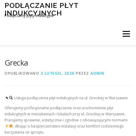
Przejdź
PODŁĄCZANIE PŁYT
do
INDUKCYJNYCH
treści
Podłączamy płyty indukcyjne
Menu
PODŁĄCZENIE PŁYTY INDUKCYJNEJ
BLOG
Grecka
OPUBLIKOWANO
3 LUTEGO, 2026
PRZEZ
ADMIN
KONTAKT
Usługa podłączenia płyt indukcyjnych na ul. Greckiej w Warszawie
Oferujemy profesjonalne podłączenie oraz uruchomienie płyt
indukcyjnych w mieszkaniach i lokalach przy ul. Greckiej w Warszawie.
Pracujemy sprawnie, estetycznie i zgodnie z obowiązującymi normami
, dbając o bezpieczeństwo instalacji oraz komfort codziennego
korzystania ze sprzętu.