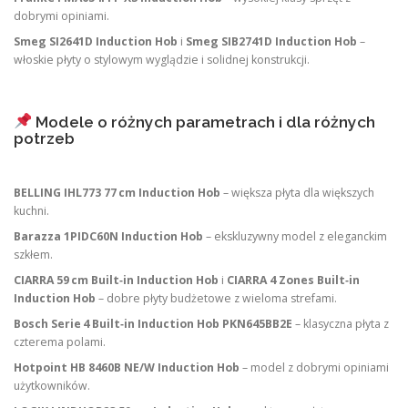
dobrymi opiniami.
Smeg SI2641D Induction Hob
i
Smeg SIB2741D Induction Hob
–
włoskie płyty o stylowym wyglądzie i solidnej konstrukcji.
Modele o różnych parametrach i dla różnych
potrzeb
BELLING IHL773 77 cm Induction Hob
– większa płyta dla większych
kuchni.
Barazza 1PIDC60N Induction Hob
– ekskluzywny model z eleganckim
szkłem.
CIARRA 59 cm Built‑in Induction Hob
i
CIARRA 4 Zones Built‑in
Induction Hob
– dobre płyty budżetowe z wieloma strefami.
Bosch Serie 4 Built‑in Induction Hob PKN645BB2E
– klasyczna płyta z
czterema polami.
Hotpoint HB 8460B NE/W Induction Hob
– model z dobrymi opiniami
użytkowników.