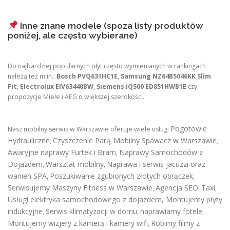
Inne znane modele (spoza listy produktów
poniżej, ale często wybierane)
Do najbardziej popularnych płyt często wymienianych w rankingach
należą też m.in.:
Bosch PVQ631HC1E
,
Samsung NZ64B5046KK Slim
Fit
,
Electrolux EIV63440BW
,
Siemens iQ500 ED851HWB1E
czy
propozycje Miele i AEG o większej szerokości.
Pogotowie
Nasz mobilny serwis w Warszawie oferuje wiele usług:
Hydrauliczne
Czyszczenie Parą
Mobilny Spawacz w Warszawie
,
,
,
Awaryjne naprawy Furtek i Bram
Naprawy Samochodów z
,
Dojazdem
Warsztat mobilny
Naprawa i serwis jacuzzi oraz
,
,
wanien SPA
Poszukiwanie zgubionych złotych obrączek
,
,
Serwisujemy Maszyny Fitness w Warszawie
Agencja SEO
Taxi
,
,
,
Usługi elektryka samochodowego z dojazdem
,
Montujemy płyty
indukcyjne
Serwis klimatyzacji w domu
naprawiamy fotele
,
,
,
Montujemy wizjery z kamerą i kamery wifi
Robimy filmy z
,