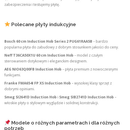
zabezpieczenia i testujemy płytę.
Polecane płyty indukcyjne
Bosch 60 cm Induction Hob Series 2 PUG61RAA5B
– bardzo
popularna płyta do zabudowy z dobrym stosunkiem jakości do ceny.
Neff T36CA50X1U 60 cm Induction Hob
– model z czułym
sterowaniem dotykowym i eleganckim designem.
AEG NIO63Q00FB Induction Hob
– płyta premium z nowoczesnymi
funkcjami.
Franke FMA654I FP XS Induction Hob
– wysokiej klasy sprzęt z
dobrymi opiniami.
Smeg SI2641D Induction Hob
i
Smeg SIB2741D Induction Hob
–
włoskie płyty o stylowym wyglądzie i solidnej konstrukcji.
Modele o różnych parametrach i dla różnych
potrzeb