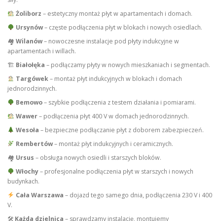
Żoliborz
– estetyczny montaż płyt w apartamentach i domach.
Ursynów
– częste podłączenia płyt w blokach i nowych osiedlach.
🏘
Wilanów
– nowoczesne instalacje pod płyty indukcyjne w
apartamentach i willach.
🏗
Białołęka
– podłączamy płyty w nowych mieszkaniach i segmentach.
Targówek
– montaż płyt indukcyjnych w blokach i domach
jednorodzinnych.
Bemowo
– szybkie podłączenia z testem działania i pomiarami.
Wawer
– podłączenia płyt 400 V w domach jednorodzinnych.
Wesoła
– bezpieczne podłączanie płyt z doborem zabezpieczeń.
Rembertów
– montaż płyt indukcyjnych i ceramicznych.
🏘
Ursus
– obsługa nowych osiedli i starszych bloków.
Włochy
– profesjonalne podłączenia płyt w starszych i nowych
budynkach.
Cała Warszawa
– dojazd tego samego dnia, podłączenia 230 V i 400
V.
🛠
Każda dzielnica
– sprawdzamy instalację, montujemy