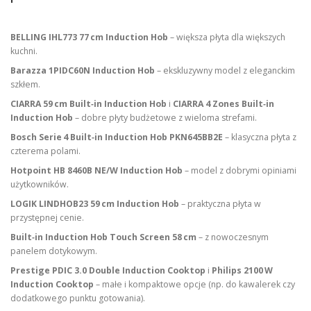
BELLING IHL773 77 cm Induction Hob
– większa płyta dla większych
kuchni.
Barazza 1PIDC60N Induction Hob
– ekskluzywny model z eleganckim
szkłem.
CIARRA 59 cm Built‑in Induction Hob
i
CIARRA 4 Zones Built‑in
Induction Hob
– dobre płyty budżetowe z wieloma strefami.
Bosch Serie 4 Built‑in Induction Hob PKN645BB2E
– klasyczna płyta z
czterema polami.
Hotpoint HB 8460B NE/W Induction Hob
– model z dobrymi opiniami
użytkowników.
LOGIK LINDHOB23 59 cm Induction Hob
– praktyczna płyta w
przystępnej cenie.
Built‑in Induction Hob Touch Screen 58 cm
– z nowoczesnym
panelem dotykowym.
Prestige PDIC 3.0 Double Induction Cooktop
i
Philips 2100 W
Induction Cooktop
– małe i kompaktowe opcje (np. do kawalerek czy
dodatkowego punktu gotowania).