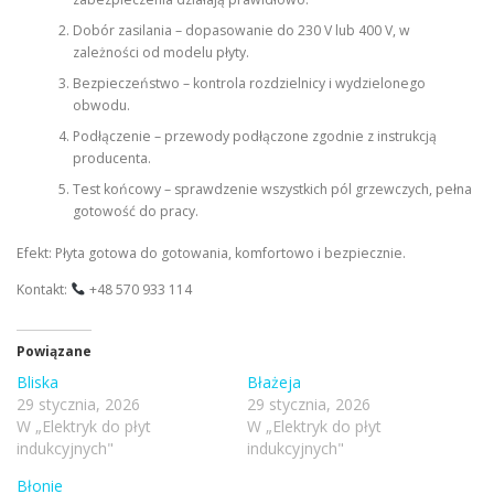
Dobór zasilania – dopasowanie do 230 V lub 400 V, w
zależności od modelu płyty.
Bezpieczeństwo – kontrola rozdzielnicy i wydzielonego
obwodu.
Podłączenie – przewody podłączone zgodnie z instrukcją
producenta.
Test końcowy – sprawdzenie wszystkich pól grzewczych, pełna
gotowość do pracy.
Efekt: Płyta gotowa do gotowania, komfortowo i bezpiecznie.
Kontakt:
+48 570 933 114
Powiązane
Bliska
Błażeja
29 stycznia, 2026
29 stycznia, 2026
W „Elektryk do płyt
W „Elektryk do płyt
indukcyjnych"
indukcyjnych"
Błonie