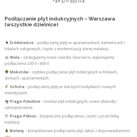
+48 570 933 114
Podłączanie płyt indukcyjnych – Warszawa
(wszystkie dzielnice)
Śródmieście
– podłączamy płyty w apartamentach, kamienicach i
lokalach usługowych, często z modernizacją starej instalacji.
Wola
– obsługujemy nowe osiedla i biurowce, wykonujemy
podłączenia 230 V i 400 V.
Mokotów
– szybkie podłączanie płyt indukcyjnych w blokach,
domach i apartamentach.
Ochota
– podłączamy płyty w starszych budynkach i nowych
inwestycjach.
🏘
Praga-Południe
– montaż płyt indukcyjnych, nowe obwody i
zabezpieczenia.
🏗
Praga-Północ
– bezpieczne podłączenia, często z przeróbką
instalacji.
Bielany
– kompleksowe podłączanie płyt, także z doprowadzeniem
siły.