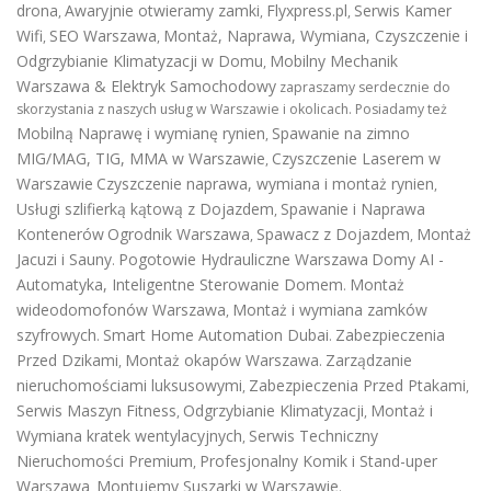
drona
Awaryjnie otwieramy zamki
Flyxpress.pl
Serwis Kamer
,
,
,
Wifi
SEO Warszawa
Montaż, Naprawa, Wymiana, Czyszczenie i
,
,
Odgrzybianie Klimatyzacji w Domu
Mobilny Mechanik
,
Warszawa & Elektryk Samochodowy
zapraszamy serdecznie do
skorzystania z naszych usług w Warszawie i okolicach. Posiadamy też
Mobilną Naprawę i wymianę rynien
Spawanie na zimno
,
MIG/MAG, TIG, MMA w Warszawie
Czyszczenie Laserem w
,
Warszawie
Czyszczenie naprawa, wymiana i montaż rynien
,
Usługi szlifierką kątową z Dojazdem
Spawanie i Naprawa
,
Kontenerów
Ogrodnik Warszawa
Spawacz z Dojazdem
Montaż
,
,
Jacuzi i Sauny
Pogotowie Hydrauliczne Warszawa
Domy AI -
.
Automatyka, Inteligentne Sterowanie Domem
Montaż
.
wideodomofonów Warszawa
Montaż i wymiana zamków
,
szyfrowych
Smart Home Automation Dubai
Zabezpieczenia
.
.
Przed Dzikami
Montaż okapów Warszawa
Zarządzanie
,
.
nieruchomościami luksusowymi
Zabezpieczenia Przed Ptakami
,
,
Serwis Maszyn Fitness
Odgrzybianie Klimatyzacji
Montaż i
,
,
Wymiana kratek wentylacyjnych
Serwis Techniczny
,
Nieruchomości Premium
Profesjonalny Komik i Stand-uper
,
Warszawa
Montujemy Suszarki w Warszawie
,
.