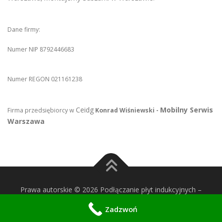
Dane firmy:
Numer NIP 8792446683
Numer REGON 021161238
Ceidg
Mobilny Serwis
Firma przedsiębiorcy w
Konrad Wiśniewski -
Warszawa
Prawa autorskie © 2026 Podłączanie płyt indukcyjnych
–
OnePress
motyw wg FameThemes
Zadzwoń