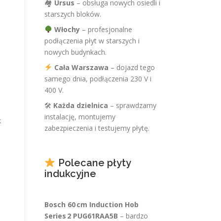
🏘
Ursus
– obsługa nowych osiedli i
starszych bloków.
Włochy
– profesjonalne
podłączenia płyt w starszych i
nowych budynkach.
Cała Warszawa
– dojazd tego
samego dnia, podłączenia 230 V i
400 V.
🛠
Każda dzielnica
– sprawdzamy
instalację, montujemy
k
zabezpieczenia i testujemy płytę.
Polecane płyty
indukcyjne
Bosch 60 cm Induction Hob
Series 2 PUG61RAA5B
– bardzo