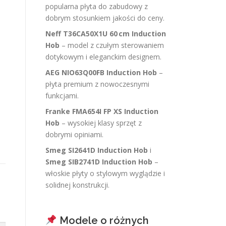
popularna płyta do zabudowy z
dobrym stosunkiem jakości do ceny.
Neff T36CA50X1U 60 cm Induction
Hob
– model z czułym sterowaniem
dotykowym i eleganckim designem.
AEG NIO63Q00FB Induction Hob
–
płyta premium z nowoczesnymi
funkcjami.
Franke FMA654I FP XS Induction
Hob
– wysokiej klasy sprzęt z
dobrymi opiniami.
Smeg SI2641D Induction Hob
i
Smeg SIB2741D Induction Hob
–
włoskie płyty o stylowym wyglądzie i
solidnej konstrukcji.
Modele o różnych