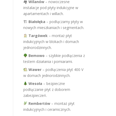
🏘
Wilanów
– nowoczesne
instalacje pod płyty indukcyjne w
apartamentach i willach.
🏗
Białołęka
– podłączamy płyty w
nowych mieszkaniach i segmentach.
Targówek
– montaż płyt
indukcyjnych w blokach i domach
jednorodzinnych.
Bemowo
– szybkie podłączenia z
testem działania i pomiarami.
Wawer
– podłączenia płyt 400 V
w domach jednorodzinnych.
Wesoła
– bezpieczne
podłączanie płyt z doborem
zabezpieczeń.
Rembertów
– montaż płyt
indukcyjnych i ceramicznych.