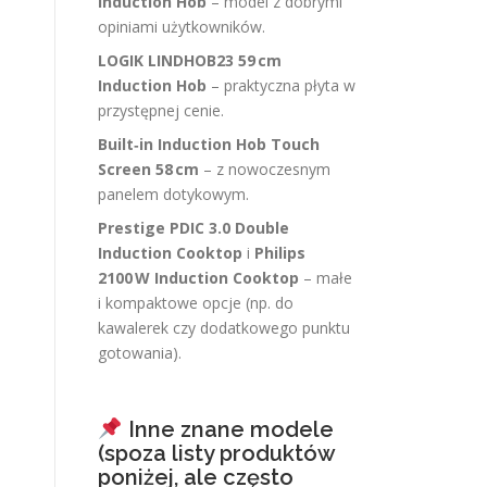
Induction Hob
– model z dobrymi
opiniami użytkowników.
LOGIK LINDHOB23 59 cm
Induction Hob
– praktyczna płyta w
przystępnej cenie.
Built‑in Induction Hob Touch
Screen 58 cm
– z nowoczesnym
panelem dotykowym.
Prestige PDIC 3.0 Double
Induction Cooktop
i
Philips
2100 W Induction Cooktop
– małe
i kompaktowe opcje (np. do
kawalerek czy dodatkowego punktu
gotowania).
Inne znane modele
(spoza listy produktów
poniżej, ale często