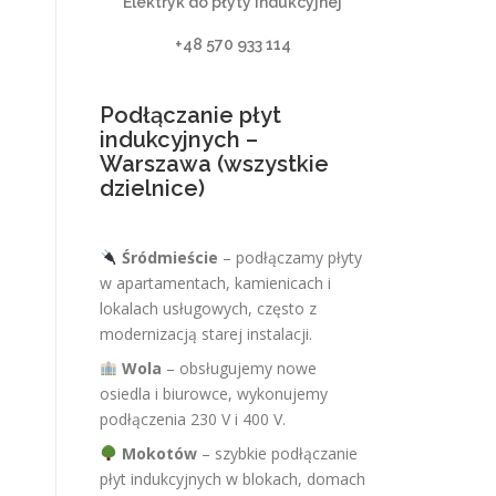
Elektryk do płyty indukcyjnej
+48 570 933 114
Podłączanie płyt
indukcyjnych –
Warszawa (wszystkie
dzielnice)
Śródmieście
– podłączamy płyty
w apartamentach, kamienicach i
lokalach usługowych, często z
modernizacją starej instalacji.
Wola
– obsługujemy nowe
osiedla i biurowce, wykonujemy
podłączenia 230 V i 400 V.
Mokotów
– szybkie podłączanie
płyt indukcyjnych w blokach, domach