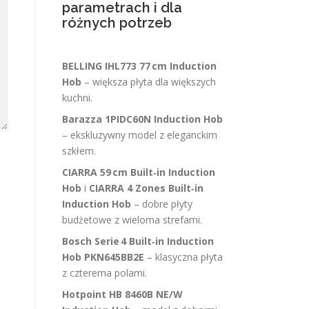
parametrach i dla
różnych potrzeb
BELLING IHL773 77 cm Induction
Hob
– większa płyta dla większych
kuchni.
Barazza 1PIDC60N Induction Hob
– ekskluzywny model z eleganckim
szkłem.
CIARRA 59 cm Built‑in Induction
Hob
i
CIARRA 4 Zones Built‑in
Induction Hob
– dobre płyty
budżetowe z wieloma strefami.
Bosch Serie 4 Built‑in Induction
Hob PKN645BB2E
– klasyczna płyta
z czterema polami.
Hotpoint HB 8460B NE/W