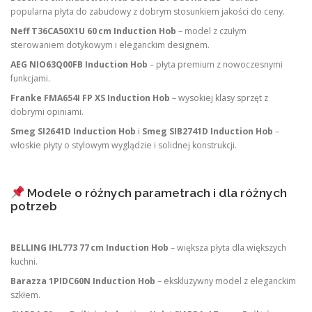
popularna płyta do zabudowy z dobrym stosunkiem jakości do ceny.
Neff T36CA50X1U 60 cm Induction Hob
– model z czułym
sterowaniem dotykowym i eleganckim designem.
AEG NIO63Q00FB Induction Hob
– płyta premium z nowoczesnymi
funkcjami.
Franke FMA654I FP XS Induction Hob
– wysokiej klasy sprzęt z
dobrymi opiniami.
Smeg SI2641D Induction Hob
i
Smeg SIB2741D Induction Hob
–
włoskie płyty o stylowym wyglądzie i solidnej konstrukcji.
Modele o różnych parametrach i dla różnych
potrzeb
BELLING IHL773 77 cm Induction Hob
– większa płyta dla większych
kuchni.
Barazza 1PIDC60N Induction Hob
– ekskluzywny model z eleganckim
szkłem.