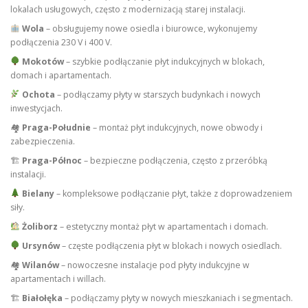
lokalach usługowych, często z modernizacją starej instalacji.
Wola
– obsługujemy nowe osiedla i biurowce, wykonujemy
podłączenia 230 V i 400 V.
Mokotów
– szybkie podłączanie płyt indukcyjnych w blokach,
domach i apartamentach.
Ochota
– podłączamy płyty w starszych budynkach i nowych
inwestycjach.
🏘
Praga-Południe
– montaż płyt indukcyjnych, nowe obwody i
zabezpieczenia.
🏗
Praga-Północ
– bezpieczne podłączenia, często z przeróbką
instalacji.
Bielany
– kompleksowe podłączanie płyt, także z doprowadzeniem
siły.
Żoliborz
– estetyczny montaż płyt w apartamentach i domach.
Ursynów
– częste podłączenia płyt w blokach i nowych osiedlach.
🏘
Wilanów
– nowoczesne instalacje pod płyty indukcyjne w
apartamentach i willach.
🏗
Białołęka
– podłączamy płyty w nowych mieszkaniach i segmentach.