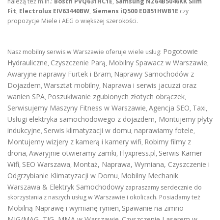
należą też m.in.:
Bosch PVQ631HC1E
,
Samsung NZ64B5046KK Slim
Fit
,
Electrolux EIV63440BW
,
Siemens iQ500 ED851HWB1E
czy
propozycje Miele i AEG o większej szerokości.
Pogotowie
Nasz mobilny serwis w Warszawie oferuje wiele usług:
Hydrauliczne
Czyszczenie Parą
Mobilny Spawacz w Warszawie
,
,
,
Awaryjne naprawy Furtek i Bram
Naprawy Samochodów z
,
Dojazdem
Warsztat mobilny
Naprawa i serwis jacuzzi oraz
,
,
wanien SPA
Poszukiwanie zgubionych złotych obrączek
,
,
Serwisujemy Maszyny Fitness w Warszawie
Agencja SEO
Taxi
,
,
,
Usługi elektryka samochodowego z dojazdem
,
Montujemy płyty
indukcyjne
Serwis klimatyzacji w domu
naprawiamy fotele
,
,
,
Montujemy wizjery z kamerą i kamery wifi
Robimy filmy z
,
drona
Awaryjnie otwieramy zamki
Flyxpress.pl
Serwis Kamer
,
,
,
Wifi
SEO Warszawa
Montaż, Naprawa, Wymiana, Czyszczenie i
,
,
Odgrzybianie Klimatyzacji w Domu
Mobilny Mechanik
,
Warszawa & Elektryk Samochodowy
zapraszamy serdecznie do
skorzystania z naszych usług w Warszawie i okolicach. Posiadamy też
Mobilną Naprawę i wymianę rynien
Spawanie na zimno
,
MIG/MAG, TIG, MMA w Warszawie
Czyszczenie Laserem w
,