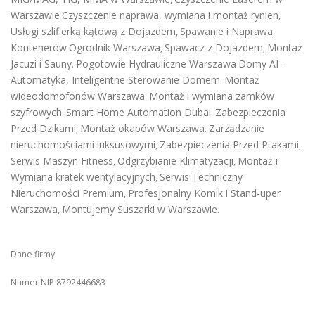
Warszawie
Czyszczenie naprawa, wymiana i montaż rynien
,
Usługi szlifierką kątową z Dojazdem
Spawanie i Naprawa
,
Kontenerów
Ogrodnik Warszawa
Spawacz z Dojazdem
Montaż
,
,
Jacuzi i Sauny
Pogotowie Hydrauliczne Warszawa
Domy AI -
.
Automatyka, Inteligentne Sterowanie Domem
Montaż
.
wideodomofonów Warszawa
Montaż i wymiana zamków
,
szyfrowych
Smart Home Automation Dubai
Zabezpieczenia
.
.
Przed Dzikami
Montaż okapów Warszawa
Zarządzanie
,
.
nieruchomościami luksusowymi
Zabezpieczenia Przed Ptakami
,
,
Serwis Maszyn Fitness
Odgrzybianie Klimatyzacji
Montaż i
,
,
Wymiana kratek wentylacyjnych
Serwis Techniczny
,
Nieruchomości Premium
Profesjonalny Komik i Stand-uper
,
Warszawa
Montujemy Suszarki w Warszawie
,
.
Dane firmy:
Numer NIP 8792446683