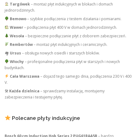
Targówek
– montaż płyt indukcyjnych w blokach i domach
jednorodzinnych.
Bemowo
– szybkie podłączenia z testem działania i pomiarami.
Wawer
– podłączenia płyt 400 V w domach jednorodzinnych.
Wesoła
– bezpieczne podłączanie płyt z doborem zabezpieczeń.
Rembertów
– montaż płyt indukcyjnych i ceramicznych.
🏘
Ursus
– obsługa nowych osiedli i starszych bloków.
Włochy
– profesjonalne podłączenia płyt w starszych i nowych
budynkach.
Cała Warszawa
– dojazd tego samego dnia, podłączenia 230 V i 400
V.
🛠
Każda dzielnica
– sprawdzamy instalację, montujemy
zabezpieczenia i testujemy płytę.
Polecane płyty indukcyjne
Bosch 60 cm Induction Hob Series 2 PUG61RAA5B
– bardzo