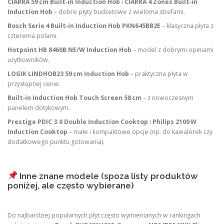
CIARRA 59 cm Built‑in Induction Hob
i
CIARRA 4 Zones Built‑in
Induction Hob
– dobre płyty budżetowe z wieloma strefami.
Bosch Serie 4 Built‑in Induction Hob PKN645BB2E
– klasyczna płyta z
czterema polami.
Hotpoint HB 8460B NE/W Induction Hob
– model z dobrymi opiniami
użytkowników.
LOGIK LINDHOB23 59 cm Induction Hob
– praktyczna płyta w
przystępnej cenie.
Built‑in Induction Hob Touch Screen 58 cm
– z nowoczesnym
panelem dotykowym.
Prestige PDIC 3.0 Double Induction Cooktop
i
Philips 2100 W
Induction Cooktop
– małe i kompaktowe opcje (np. do kawalerek czy
dodatkowego punktu gotowania).
Inne znane modele (spoza listy produktów
poniżej, ale często wybierane)
Do najbardziej popularnych płyt często wymienianych w rankingach