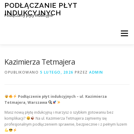
Przejdź
PODŁĄCZANIE PŁYT
do
INDUKCYJNYCH
treści
Podłączamy płyty indukcyjne
Menu
PODŁĄCZENIE PŁYTY INDUKCYJNEJ
BLOG
Kazimierza Tetmajera
OPUBLIKOWANO
5 LUTEGO, 2026
PRZEZ
ADMIN
KONTAKT
Podłączenie płyt indukcyjnych – ul. Kazimierza
Tetmajera, Warszawa
Masz nową płytę indukcyjną i marzysz o szybkim gotowaniu bez
komplikacji?
Na ul. Kazimierza Tetmajera zajmiemy się
profesjonalnym podłączeniem sprawnie, bezpiecznie i z pełnym luzem