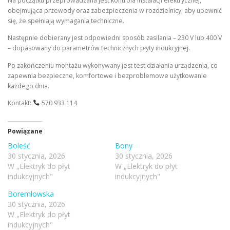
Na początku przeprowadzana jest kontrola instalacji elektrycznej,
obejmująca przewody oraz zabezpieczenia w rozdzielnicy, aby upewnić
się, że spełniają wymagania techniczne.
Następnie dobierany jest odpowiedni sposób zasilania – 230 V lub 400 V
– dopasowany do parametrów technicznych płyty indukcyjnej.
Po zakończeniu montażu wykonywany jest test działania urządzenia, co
zapewnia bezpieczne, komfortowe i bezproblemowe użytkowanie
każdego dnia.
Kontakt:
570 933 114
Powiązane
Boleść
Bony
30 stycznia, 2026
30 stycznia, 2026
W „Elektryk do płyt
W „Elektryk do płyt
indukcyjnych"
indukcyjnych"
Boremlowska
30 stycznia, 2026
W „Elektryk do płyt
indukcyjnych"