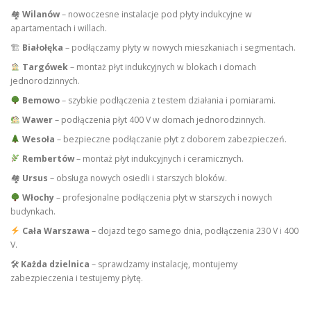
🏘
Wilanów
– nowoczesne instalacje pod płyty indukcyjne w
apartamentach i willach.
🏗
Białołęka
– podłączamy płyty w nowych mieszkaniach i segmentach.
Targówek
– montaż płyt indukcyjnych w blokach i domach
jednorodzinnych.
Bemowo
– szybkie podłączenia z testem działania i pomiarami.
Wawer
– podłączenia płyt 400 V w domach jednorodzinnych.
Wesoła
– bezpieczne podłączanie płyt z doborem zabezpieczeń.
Rembertów
– montaż płyt indukcyjnych i ceramicznych.
🏘
Ursus
– obsługa nowych osiedli i starszych bloków.
Włochy
– profesjonalne podłączenia płyt w starszych i nowych
budynkach.
Cała Warszawa
– dojazd tego samego dnia, podłączenia 230 V i 400
V.
🛠
Każda dzielnica
– sprawdzamy instalację, montujemy
zabezpieczenia i testujemy płytę.