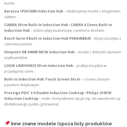
kuchni.
Barazza 1PIDC60N Induction Hob
– ekskluzywny model z eleganckim
szkłem.
CIARRA 59 cm Built‑in Induction Hob
i
CIARRA 4 Zones Built‑in
Induction Hob
– dobre płyty budżetowe z wieloma strefami.
Bosch Serie 4 Built‑in Induction Hob PKN645BB2E
– klasyczna płyta z
czterema polami.
Hotpoint HB 8460B NE/W Induction Hob
– model z dobrymi opiniami
użytkowników.
LOGIK LINDHOB23 59 cm Induction Hob
– praktyczna płyta w
przystępnej cenie.
Built‑in Induction Hob Touch Screen 58 cm
– z nowoczesnym
panelem dotykowym.
Prestige PDIC 3.0 Double Induction Cooktop
i
Philips 2100 W
Induction Cooktop
– małe i kompaktowe opcje (np. do kawalerek czy
dodatkowego punktu gotowania).
Inne znane modele (spoza listy produktów