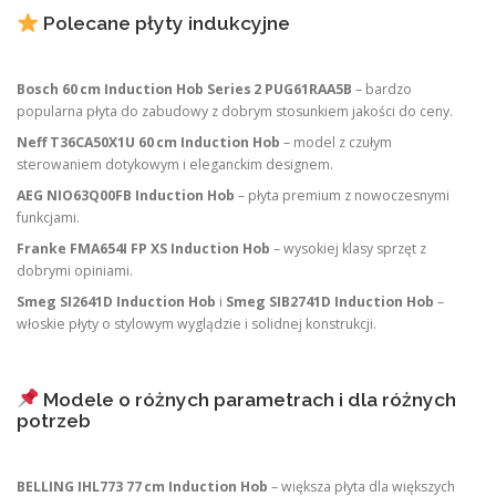
Polecane płyty indukcyjne
Bosch 60 cm Induction Hob Series 2 PUG61RAA5B
– bardzo
popularna płyta do zabudowy z dobrym stosunkiem jakości do ceny.
Neff T36CA50X1U 60 cm Induction Hob
– model z czułym
sterowaniem dotykowym i eleganckim designem.
AEG NIO63Q00FB Induction Hob
– płyta premium z nowoczesnymi
funkcjami.
Franke FMA654I FP XS Induction Hob
– wysokiej klasy sprzęt z
dobrymi opiniami.
Smeg SI2641D Induction Hob
i
Smeg SIB2741D Induction Hob
–
włoskie płyty o stylowym wyglądzie i solidnej konstrukcji.
Modele o różnych parametrach i dla różnych
potrzeb
BELLING IHL773 77 cm Induction Hob
– większa płyta dla większych