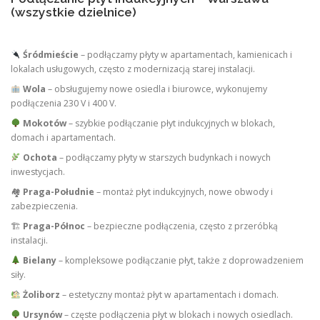
(wszystkie dzielnice)
Śródmieście
– podłączamy płyty w apartamentach, kamienicach i
lokalach usługowych, często z modernizacją starej instalacji.
Wola
– obsługujemy nowe osiedla i biurowce, wykonujemy
podłączenia 230 V i 400 V.
Mokotów
– szybkie podłączanie płyt indukcyjnych w blokach,
domach i apartamentach.
Ochota
– podłączamy płyty w starszych budynkach i nowych
inwestycjach.
🏘
Praga-Południe
– montaż płyt indukcyjnych, nowe obwody i
zabezpieczenia.
🏗
Praga-Północ
– bezpieczne podłączenia, często z przeróbką
instalacji.
Bielany
– kompleksowe podłączanie płyt, także z doprowadzeniem
siły.
Żoliborz
– estetyczny montaż płyt w apartamentach i domach.
Ursynów
– częste podłączenia płyt w blokach i nowych osiedlach.