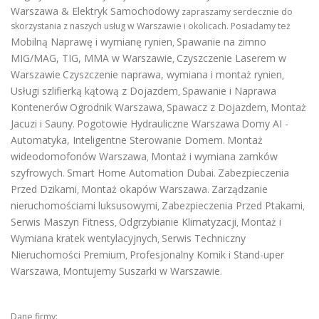
Warszawa & Elektryk Samochodowy
zapraszamy serdecznie do
skorzystania z naszych usług w Warszawie i okolicach. Posiadamy też
Mobilną Naprawę i wymianę rynien
Spawanie na zimno
,
MIG/MAG, TIG, MMA w Warszawie
Czyszczenie Laserem w
,
Warszawie
Czyszczenie naprawa, wymiana i montaż rynien
,
Usługi szlifierką kątową z Dojazdem
Spawanie i Naprawa
,
Kontenerów
Ogrodnik Warszawa
Spawacz z Dojazdem
Montaż
,
,
Jacuzi i Sauny
Pogotowie Hydrauliczne Warszawa
Domy AI -
.
Automatyka, Inteligentne Sterowanie Domem
Montaż
.
wideodomofonów Warszawa
Montaż i wymiana zamków
,
szyfrowych
Smart Home Automation Dubai
Zabezpieczenia
.
.
Przed Dzikami
Montaż okapów Warszawa
Zarządzanie
,
.
nieruchomościami luksusowymi
Zabezpieczenia Przed Ptakami
,
,
Serwis Maszyn Fitness
Odgrzybianie Klimatyzacji
Montaż i
,
,
Wymiana kratek wentylacyjnych
Serwis Techniczny
,
Nieruchomości Premium
Profesjonalny Komik i Stand-uper
,
Warszawa
Montujemy Suszarki w Warszawie
,
.
Dane firmy: