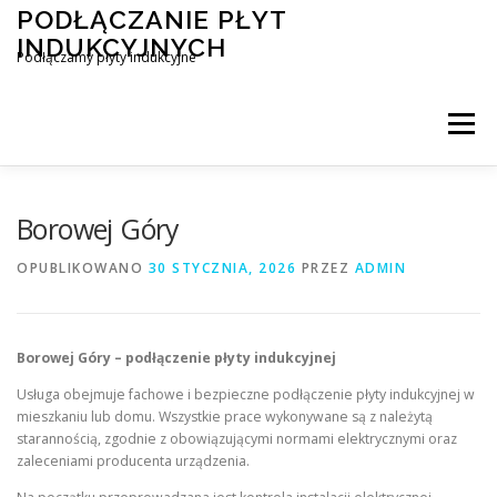
Przejdź
PODŁĄCZANIE PŁYT
do
INDUKCYJNYCH
treści
Podłączamy płyty indukcyjne
Menu
PODŁĄCZENIE PŁYTY INDUKCYJNEJ
BLOG
Borowej Góry
OPUBLIKOWANO
30 STYCZNIA, 2026
PRZEZ
ADMIN
KONTAKT
Borowej Góry – podłączenie płyty indukcyjnej
Usługa obejmuje fachowe i bezpieczne podłączenie płyty indukcyjnej w
mieszkaniu lub domu. Wszystkie prace wykonywane są z należytą
starannością, zgodnie z obowiązującymi normami elektrycznymi oraz
zaleceniami producenta urządzenia.