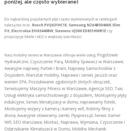
poniżej, ale często wybierane)
Do najbardziej popularnych płyt często wymienianych w rankingach
należą też m.in.:
Bosch PVQ631HC1E
,
Samsung NZ64B5046KK Slim
Fit
,
Electrolux EIV63440BW
,
Siemens iQ500 ED851HWB1E
czy
propozycje Miele i AEG o większej szerokości.
Pogotowie
Nasz mobilny serwis w Warszawie oferuje wiele usług:
Hydrauliczne
Czyszczenie Parą
Mobilny Spawacz w Warszawie
,
,
,
Awaryjne naprawy Furtek i Bram
Naprawy Samochodów z
,
Dojazdem
Warsztat mobilny
Naprawa i serwis jacuzzi oraz
,
,
wanien SPA
Poszukiwanie zgubionych złotych obrączek
,
,
Serwisujemy Maszyny Fitness w Warszawie
Agencja SEO
Taxi
,
,
,
Usługi elektryka samochodowego z dojazdem
,
Montujemy płyty
indukcyjne
Serwis klimatyzacji w domu
naprawiamy fotele
,
,
,
Montujemy wizjery z kamerą i kamery wifi
Robimy filmy z
,
drona
Awaryjnie otwieramy zamki
Flyxpress.pl
Serwis Kamer
,
,
,
Wifi
SEO Warszawa
Montaż, Naprawa, Wymiana, Czyszczenie i
,
,
Odgrzybianie Klimatyzacji w Domu
Mobilny Mechanik
,