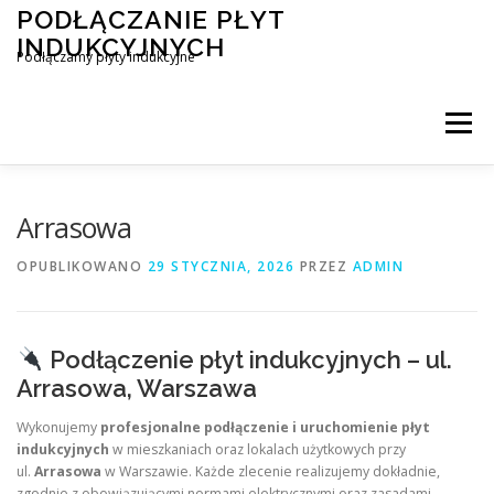
Przejdź
PODŁĄCZANIE PŁYT
do
INDUKCYJNYCH
treści
Podłączamy płyty indukcyjne
Menu
PODŁĄCZENIE PŁYTY INDUKCYJNEJ
BLOG
Arrasowa
OPUBLIKOWANO
29 STYCZNIA, 2026
PRZEZ
ADMIN
KONTAKT
Podłączenie płyt indukcyjnych – ul.
Arrasowa, Warszawa
Wykonujemy
profesjonalne podłączenie i uruchomienie płyt
indukcyjnych
w mieszkaniach oraz lokalach użytkowych przy
ul.
Arrasowa
w Warszawie. Każde zlecenie realizujemy dokładnie,
zgodnie z obowiązującymi normami elektrycznymi oraz zasadami