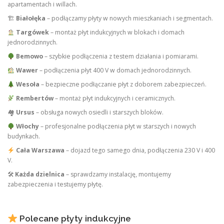
apartamentach i willach.
🏗
Białołęka
– podłączamy płyty w nowych mieszkaniach i segmentach.
Targówek
– montaż płyt indukcyjnych w blokach i domach
jednorodzinnych.
Bemowo
– szybkie podłączenia z testem działania i pomiarami.
Wawer
– podłączenia płyt 400 V w domach jednorodzinnych.
Wesoła
– bezpieczne podłączanie płyt z doborem zabezpieczeń.
Rembertów
– montaż płyt indukcyjnych i ceramicznych.
🏘
Ursus
– obsługa nowych osiedli i starszych bloków.
Włochy
– profesjonalne podłączenia płyt w starszych i nowych
budynkach.
Cała Warszawa
– dojazd tego samego dnia, podłączenia 230 V i 400
V.
🛠
Każda dzielnica
– sprawdzamy instalację, montujemy
zabezpieczenia i testujemy płytę.
Polecane płyty indukcyjne