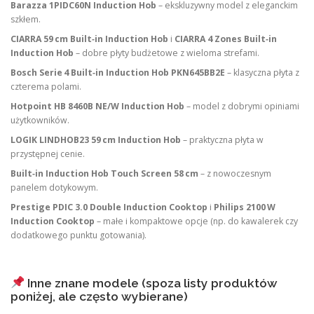
Barazza 1PIDC60N Induction Hob
– ekskluzywny model z eleganckim
szkłem.
CIARRA 59 cm Built‑in Induction Hob
i
CIARRA 4 Zones Built‑in
Induction Hob
– dobre płyty budżetowe z wieloma strefami.
Bosch Serie 4 Built‑in Induction Hob PKN645BB2E
– klasyczna płyta z
czterema polami.
Hotpoint HB 8460B NE/W Induction Hob
– model z dobrymi opiniami
użytkowników.
LOGIK LINDHOB23 59 cm Induction Hob
– praktyczna płyta w
przystępnej cenie.
Built‑in Induction Hob Touch Screen 58 cm
– z nowoczesnym
panelem dotykowym.
Prestige PDIC 3.0 Double Induction Cooktop
i
Philips 2100 W
Induction Cooktop
– małe i kompaktowe opcje (np. do kawalerek czy
dodatkowego punktu gotowania).
Inne znane modele (spoza listy produktów
poniżej, ale często wybierane)