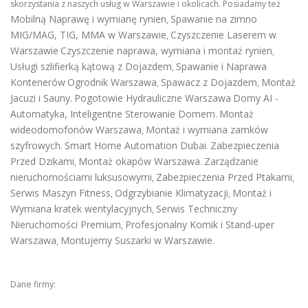
skorzystania z naszych usług w Warszawie i okolicach. Posiadamy też
Mobilną Naprawę i wymianę rynien
Spawanie na zimno
,
MIG/MAG, TIG, MMA w Warszawie
Czyszczenie Laserem w
,
Warszawie
Czyszczenie naprawa, wymiana i montaż rynien
,
Usługi szlifierką kątową z Dojazdem
Spawanie i Naprawa
,
Kontenerów
Ogrodnik Warszawa
Spawacz z Dojazdem
Montaż
,
,
Jacuzi i Sauny
Pogotowie Hydrauliczne Warszawa
Domy AI -
.
Automatyka, Inteligentne Sterowanie Domem
Montaż
.
wideodomofonów Warszawa
Montaż i wymiana zamków
,
szyfrowych
Smart Home Automation Dubai
Zabezpieczenia
.
.
Przed Dzikami
Montaż okapów Warszawa
Zarządzanie
,
.
nieruchomościami luksusowymi
Zabezpieczenia Przed Ptakami
,
,
Serwis Maszyn Fitness
Odgrzybianie Klimatyzacji
Montaż i
,
,
Wymiana kratek wentylacyjnych
Serwis Techniczny
,
Nieruchomości Premium
Profesjonalny Komik i Stand-uper
,
Warszawa
Montujemy Suszarki w Warszawie
,
.
Dane firmy: