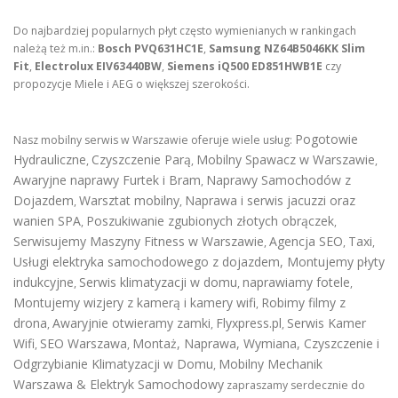
Do najbardziej popularnych płyt często wymienianych w rankingach
należą też m.in.:
Bosch PVQ631HC1E
,
Samsung NZ64B5046KK Slim
Fit
,
Electrolux EIV63440BW
,
Siemens iQ500 ED851HWB1E
czy
propozycje Miele i AEG o większej szerokości.
Pogotowie
Nasz mobilny serwis w Warszawie oferuje wiele usług:
Hydrauliczne
Czyszczenie Parą
Mobilny Spawacz w Warszawie
,
,
,
Awaryjne naprawy Furtek i Bram
Naprawy Samochodów z
,
Dojazdem
Warsztat mobilny
Naprawa i serwis jacuzzi oraz
,
,
wanien SPA
Poszukiwanie zgubionych złotych obrączek
,
,
Serwisujemy Maszyny Fitness w Warszawie
Agencja SEO
Taxi
,
,
,
Usługi elektryka samochodowego z dojazdem
,
Montujemy płyty
indukcyjne
Serwis klimatyzacji w domu
naprawiamy fotele
,
,
,
Montujemy wizjery z kamerą i kamery wifi
Robimy filmy z
,
drona
Awaryjnie otwieramy zamki
Flyxpress.pl
Serwis Kamer
,
,
,
Wifi
SEO Warszawa
Montaż, Naprawa, Wymiana, Czyszczenie i
,
,
Odgrzybianie Klimatyzacji w Domu
Mobilny Mechanik
,
Warszawa & Elektryk Samochodowy
zapraszamy serdecznie do