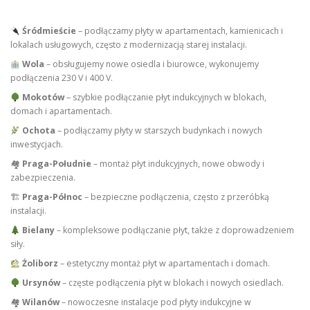
Śródmieście
– podłączamy płyty w apartamentach, kamienicach i
lokalach usługowych, często z modernizacją starej instalacji.
Wola
– obsługujemy nowe osiedla i biurowce, wykonujemy
podłączenia 230 V i 400 V.
Mokotów
– szybkie podłączanie płyt indukcyjnych w blokach,
domach i apartamentach.
Ochota
– podłączamy płyty w starszych budynkach i nowych
inwestycjach.
🏘
Praga-Południe
– montaż płyt indukcyjnych, nowe obwody i
zabezpieczenia.
🏗
Praga-Północ
– bezpieczne podłączenia, często z przeróbką
instalacji.
Bielany
– kompleksowe podłączanie płyt, także z doprowadzeniem
siły.
Żoliborz
– estetyczny montaż płyt w apartamentach i domach.
Ursynów
– częste podłączenia płyt w blokach i nowych osiedlach.
🏘
Wilanów
– nowoczesne instalacje pod płyty indukcyjne w