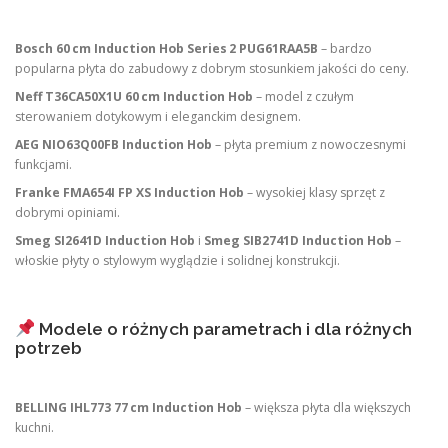
Bosch 60 cm Induction Hob Series 2 PUG61RAA5B
– bardzo
popularna płyta do zabudowy z dobrym stosunkiem jakości do ceny.
Neff T36CA50X1U 60 cm Induction Hob
– model z czułym
sterowaniem dotykowym i eleganckim designem.
AEG NIO63Q00FB Induction Hob
– płyta premium z nowoczesnymi
funkcjami.
Franke FMA654I FP XS Induction Hob
– wysokiej klasy sprzęt z
dobrymi opiniami.
Smeg SI2641D Induction Hob
i
Smeg SIB2741D Induction Hob
–
włoskie płyty o stylowym wyglądzie i solidnej konstrukcji.
Modele o różnych parametrach i dla różnych
potrzeb
BELLING IHL773 77 cm Induction Hob
– większa płyta dla większych
kuchni.