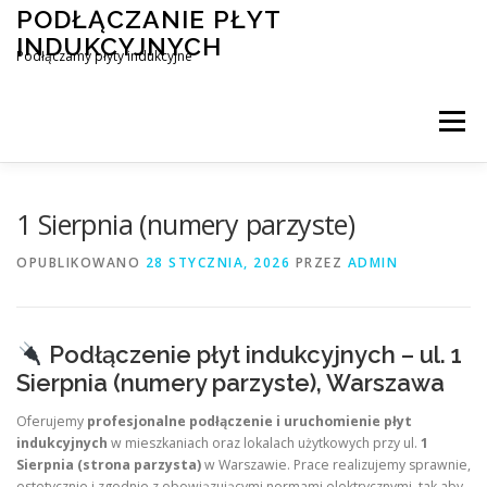
Przejdź
PODŁĄCZANIE PŁYT
do
INDUKCYJNYCH
treści
Podłączamy płyty indukcyjne
Menu
PODŁĄCZENIE PŁYTY INDUKCYJNEJ
BLOG
1 Sierpnia (numery parzyste)
OPUBLIKOWANO
28 STYCZNIA, 2026
PRZEZ
ADMIN
KONTAKT
Podłączenie płyt indukcyjnych – ul. 1
Sierpnia (numery parzyste), Warszawa
Oferujemy
profesjonalne podłączenie i uruchomienie płyt
indukcyjnych
w mieszkaniach oraz lokalach użytkowych przy ul.
1
Sierpnia (strona parzysta)
w Warszawie. Prace realizujemy sprawnie,
estetycznie i zgodnie z obowiązującymi normami elektrycznymi, tak aby