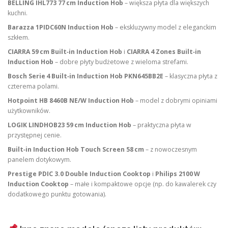
BELLING IHL773 77 cm Induction Hob
– większa płyta dla większych
kuchni.
Barazza 1PIDC60N Induction Hob
– ekskluzywny model z eleganckim
szkłem.
CIARRA 59 cm Built‑in Induction Hob
i
CIARRA 4 Zones Built‑in
Induction Hob
– dobre płyty budżetowe z wieloma strefami.
Bosch Serie 4 Built‑in Induction Hob PKN645BB2E
– klasyczna płyta z
czterema polami.
Hotpoint HB 8460B NE/W Induction Hob
– model z dobrymi opiniami
użytkowników.
LOGIK LINDHOB23 59 cm Induction Hob
– praktyczna płyta w
przystępnej cenie.
Built‑in Induction Hob Touch Screen 58 cm
– z nowoczesnym
panelem dotykowym.
Prestige PDIC 3.0 Double Induction Cooktop
i
Philips 2100 W
Induction Cooktop
– małe i kompaktowe opcje (np. do kawalerek czy
dodatkowego punktu gotowania).