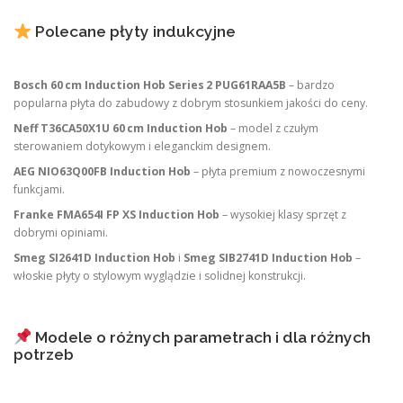
Polecane płyty indukcyjne
Bosch 60 cm Induction Hob Series 2 PUG61RAA5B
– bardzo
popularna płyta do zabudowy z dobrym stosunkiem jakości do ceny.
Neff T36CA50X1U 60 cm Induction Hob
– model z czułym
sterowaniem dotykowym i eleganckim designem.
AEG NIO63Q00FB Induction Hob
– płyta premium z nowoczesnymi
funkcjami.
Franke FMA654I FP XS Induction Hob
– wysokiej klasy sprzęt z
dobrymi opiniami.
Smeg SI2641D Induction Hob
i
Smeg SIB2741D Induction Hob
–
włoskie płyty o stylowym wyglądzie i solidnej konstrukcji.
Modele o różnych parametrach i dla różnych
potrzeb