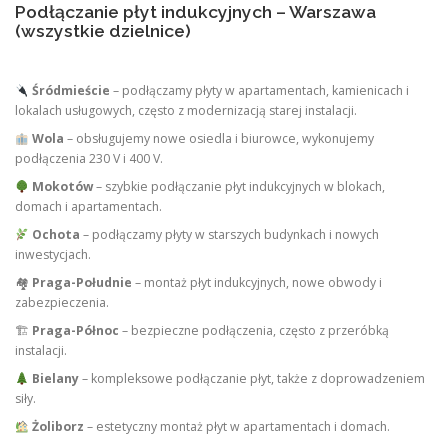
Podłączanie płyt indukcyjnych – Warszawa
(wszystkie dzielnice)
Śródmieście
– podłączamy płyty w apartamentach, kamienicach i
lokalach usługowych, często z modernizacją starej instalacji.
Wola
– obsługujemy nowe osiedla i biurowce, wykonujemy
podłączenia 230 V i 400 V.
Mokotów
– szybkie podłączanie płyt indukcyjnych w blokach,
domach i apartamentach.
Ochota
– podłączamy płyty w starszych budynkach i nowych
inwestycjach.
🏘
Praga-Południe
– montaż płyt indukcyjnych, nowe obwody i
zabezpieczenia.
🏗
Praga-Północ
– bezpieczne podłączenia, często z przeróbką
instalacji.
Bielany
– kompleksowe podłączanie płyt, także z doprowadzeniem
siły.
Żoliborz
– estetyczny montaż płyt w apartamentach i domach.