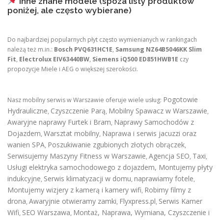
Inne znane modele (spoza listy produktów
poniżej, ale często wybierane)
Do najbardziej popularnych płyt często wymienianych w rankingach
należą też m.in.:
Bosch PVQ631HC1E
,
Samsung NZ64B5046KK Slim
Fit
,
Electrolux EIV63440BW
,
Siemens iQ500 ED851HWB1E
czy
propozycje Miele i AEG o większej szerokości.
Pogotowie
Nasz mobilny serwis w Warszawie oferuje wiele usług:
Hydrauliczne
Czyszczenie Parą
Mobilny Spawacz w Warszawie
,
,
,
Awaryjne naprawy Furtek i Bram
Naprawy Samochodów z
,
Dojazdem
Warsztat mobilny
Naprawa i serwis jacuzzi oraz
,
,
wanien SPA
Poszukiwanie zgubionych złotych obrączek
,
,
Serwisujemy Maszyny Fitness w Warszawie
Agencja SEO
Taxi
,
,
,
Usługi elektryka samochodowego z dojazdem
,
Montujemy płyty
indukcyjne
Serwis klimatyzacji w domu
naprawiamy fotele
,
,
,
Montujemy wizjery z kamerą i kamery wifi
Robimy filmy z
,
drona
Awaryjnie otwieramy zamki
Flyxpress.pl
Serwis Kamer
,
,
,
Wifi
SEO Warszawa
Montaż, Naprawa, Wymiana, Czyszczenie i
,
,