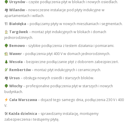
Ursynów
– częste podłączenia płyt w blokach i nowych osiedlach.
🏘
Wilanów
– nowoczesne instalacje pod płyty indukcyjne w
apartamentach i willach.
🏗
Białołęka
– podłączamy płyty w nowych mieszkaniach i segmentach.
Targówek
– montaż płyt indukcyjnych w blokach i domach
jednorodzinnych.
Bemowo
– szybkie podłączenia z testem działania i pomiarami.
Wawer
– podłączenia płyt 400 V w domach jednorodzinnych.
Wesoła
– bezpieczne podłączanie płyt z doborem zabezpieczeń.
Rembertów
– montaż płyt indukcyjnych i ceramicznych.
🏘
Ursus
– obsługa nowych osiedli i starszych bloków.
Włochy
– profesjonalne podłączenia płyt w starszych i nowych
budynkach.
Cała Warszawa
– dojazd tego samego dnia, podłączenia 230 V i 400
V.
🛠
Każda dzielnica
– sprawdzamy instalację, montujemy
zabezpieczenia i testujemy płytę.