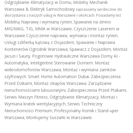
Odgrzybianie Klimatyzacji w Domu
Mobilny Mechanik
,
Warszawa & Elektryk Samochodowy
zapraszamy serdecznie do
skorzystania z naszych usług w Warszawie i okolicach. Posiadamy też
Mobilną Naprawę i wymianę rynien
Spawanie na zimno
,
MIG/MAG, TIG, MMA w Warszawie
Czyszczenie Laserem w
,
Warszawie
Czyszczenie naprawa, wymiana i montaż rynien
,
Usługi szlifierką kątową z Dojazdem
Spawanie i Naprawa
,
Kontenerów
Ogrodnik Warszawa
Spawacz z Dojazdem
Montaż
,
,
Jacuzi i Sauny
Pogotowie Hydrauliczne Warszawa
Domy AI -
.
Automatyka, Inteligentne Sterowanie Domem
Montaż
.
wideodomofonów Warszawa
Montaż i wymiana zamków
,
szyfrowych
Smart Home Automation Dubai
Zabezpieczenia
.
.
Przed Dzikami
Montaż okapów Warszawa
Zarządzanie
,
.
nieruchomościami luksusowymi
Zabezpieczenia Przed Ptakami
,
,
Serwis Maszyn Fitness
Odgrzybianie Klimatyzacji
Montaż i
,
,
Wymiana kratek wentylacyjnych
Serwis Techniczny
,
Nieruchomości Premium
Profesjonalny Komik i Stand-uper
,
Warszawa
Montujemy Suszarki w Warszawie
,
.