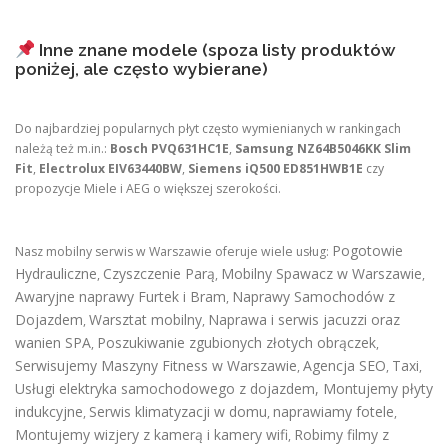
Inne znane modele (spoza listy produktów
poniżej, ale często wybierane)
Do najbardziej popularnych płyt często wymienianych w rankingach
należą też m.in.:
Bosch PVQ631HC1E
,
Samsung NZ64B5046KK Slim
Fit
,
Electrolux EIV63440BW
,
Siemens iQ500 ED851HWB1E
czy
propozycje Miele i AEG o większej szerokości.
Pogotowie
Nasz mobilny serwis w Warszawie oferuje wiele usług:
Hydrauliczne
Czyszczenie Parą
Mobilny Spawacz w Warszawie
,
,
,
Awaryjne naprawy Furtek i Bram
Naprawy Samochodów z
,
Dojazdem
Warsztat mobilny
Naprawa i serwis jacuzzi oraz
,
,
wanien SPA
Poszukiwanie zgubionych złotych obrączek
,
,
Serwisujemy Maszyny Fitness w Warszawie
Agencja SEO
Taxi
,
,
,
Usługi elektryka samochodowego z dojazdem
,
Montujemy płyty
indukcyjne
Serwis klimatyzacji w domu
naprawiamy fotele
,
,
,
Montujemy wizjery z kamerą i kamery wifi
Robimy filmy z
,