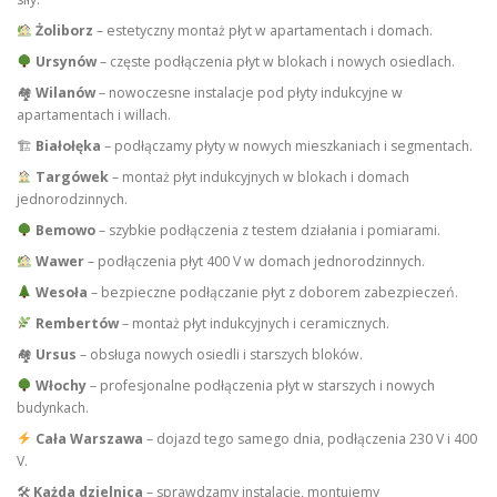
Żoliborz
– estetyczny montaż płyt w apartamentach i domach.
Ursynów
– częste podłączenia płyt w blokach i nowych osiedlach.
🏘
Wilanów
– nowoczesne instalacje pod płyty indukcyjne w
apartamentach i willach.
🏗
Białołęka
– podłączamy płyty w nowych mieszkaniach i segmentach.
Targówek
– montaż płyt indukcyjnych w blokach i domach
jednorodzinnych.
Bemowo
– szybkie podłączenia z testem działania i pomiarami.
Wawer
– podłączenia płyt 400 V w domach jednorodzinnych.
Wesoła
– bezpieczne podłączanie płyt z doborem zabezpieczeń.
Rembertów
– montaż płyt indukcyjnych i ceramicznych.
🏘
Ursus
– obsługa nowych osiedli i starszych bloków.
Włochy
– profesjonalne podłączenia płyt w starszych i nowych
budynkach.
Cała Warszawa
– dojazd tego samego dnia, podłączenia 230 V i 400
V.
🛠
Każda dzielnica
– sprawdzamy instalację, montujemy