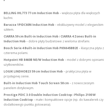
BELLING IHL773 77 cm Induction Hob
– większa płyta dla większych
kuchni.
Barazza 1PIDC60N Induction Hob
– ekskluzywny model z eleganckim
szkłem.
CIARRA 59 cm Built‑in Induction Hob
i
CIARRA 4 Zones Built‑in
Induction Hob
– dobre płyty budżetowe z wieloma strefami.
Bosch Serie 4 Built‑in Induction Hob PKN645BB2E
– klasyczna płyta z
czterema polami.
Hotpoint HB 8460B NE/W Induction Hob
– model z dobrymi opiniami
użytkowników.
LOGIK LINDHOB23 59 cm Induction Hob
– praktyczna płyta w
przystępnej cenie.
Built‑in Induction Hob Touch Screen 58 cm
– z nowoczesnym
panelem dotykowym.
Prestige PDIC 3.0 Double Induction Cooktop
i
Philips 2100 W
Induction Cooktop
– małe i kompaktowe opcje (np. do kawalerek czy
dodatkowego punktu gotowania).