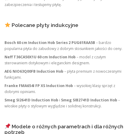
zabezpieczenia i testujemy płytę.
Polecane płyty indukcyjne
Bosch 60 cm Induction Hob Series 2 PUG61RAA5B
– bardzo
popularna płyta do zabudowy z dobrym stosunkiem jakości do ceny.
Neff T36CA50X1U 60 cm Induction Hob
– model z czułym
sterowaniem dotykowym i eleganckim designem.
AEG NIO63Q00FB Induction Hob
– płyta premium z nowoczesnymi
funkcjami.
Franke FMA654I FP XS Induction Hob
– wysokiej klasy sprzęt z
dobrymi opiniami.
Smeg SI2641D Induction Hob
i
Smeg SIB2741D Induction Hob
–
włoskie płyty o stylowym wyglądzie i solidnej konstrukcji.
Modele o różnych parametrach i dla różnych
potrzeb