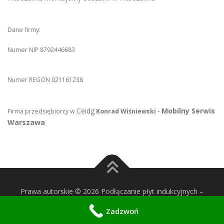
Dane firmy:
Numer NIP 8792446683
Numer REGON 021161238
Ceidg
Mobilny Serwis
Firma przedsiębiorcy w
Konrad Wiśniewski -
Warszawa
Prawa autorskie © 2026 Podłączanie płyt indukcyjnych
–
OnePress
motyw wg FameThemes
Zadzwoń