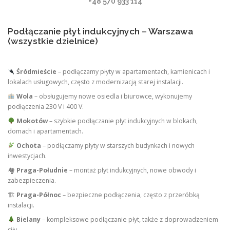
+48 570 933 114
Podłączanie płyt indukcyjnych – Warszawa
(wszystkie dzielnice)
Śródmieście
– podłączamy płyty w apartamentach, kamienicach i
lokalach usługowych, często z modernizacją starej instalacji.
Wola
– obsługujemy nowe osiedla i biurowce, wykonujemy
podłączenia 230 V i 400 V.
Mokotów
– szybkie podłączanie płyt indukcyjnych w blokach,
domach i apartamentach.
Ochota
– podłączamy płyty w starszych budynkach i nowych
inwestycjach.
🏘
Praga-Południe
– montaż płyt indukcyjnych, nowe obwody i
zabezpieczenia.
🏗
Praga-Północ
– bezpieczne podłączenia, często z przeróbką
instalacji.
Bielany
– kompleksowe podłączanie płyt, także z doprowadzeniem
siły.