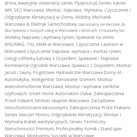
drona
Awaryjnie otwieramy zamki
Flyxpress.pl
Serwis Kamer
,
,
,
Wifi
SEO Warszawa
Montaż, Naprawa, Wymiana, Czyszczenie i
,
,
Odgrzybianie Klimatyzacji w Domu
Mobilny Mechanik
,
Warszawa & Elektryk Samochodowy
zapraszamy serdecznie do
skorzystania z naszych usług w Warszawie i okolicach. Posiadamy też
Mobilną Naprawę i wymianę rynien
Spawanie na zimno
,
MIG/MAG, TIG, MMA w Warszawie
Czyszczenie Laserem w
,
Warszawie
Czyszczenie naprawa, wymiana i montaż rynien
,
Usługi szlifierką kątową z Dojazdem
Spawanie i Naprawa
,
Kontenerów
Ogrodnik Warszawa
Spawacz z Dojazdem
Montaż
,
,
Jacuzi i Sauny
Pogotowie Hydrauliczne Warszawa
Domy AI -
.
Automatyka, Inteligentne Sterowanie Domem
Montaż
.
wideodomofonów Warszawa
Montaż i wymiana zamków
,
szyfrowych
Smart Home Automation Dubai
Zabezpieczenia
.
.
Przed Dzikami
Montaż okapów Warszawa
Zarządzanie
,
.
nieruchomościami luksusowymi
Zabezpieczenia Przed Ptakami
,
,
Serwis Maszyn Fitness
Odgrzybianie Klimatyzacji
Montaż i
,
,
Wymiana kratek wentylacyjnych
Serwis Techniczny
,
Nieruchomości Premium
Profesjonalny Komik i Stand-uper
,
Warszawa
Montujemy Suszarki w Warszawie
,
.