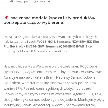
dodatkowego punktu gotowania).
Inne znane modele (spoza listy produktów
poniżej, ale często wybierane)
Do najbardziej popularnych płyt często wymienianych w rankingach
należą też m.in.:
Bosch PVQ631HC1E
,
Samsung NZ64B5046KK Slim
Fit
,
Electrolux EIV63440BW
,
Siemens iQ500 ED851HWB1E
czy
propozycje Miele i AEG o większej szerokości.
Pogotowie
Nasz mobilny serwis w Warszawie oferuje wiele usług:
Hydrauliczne
Czyszczenie Parą
Mobilny Spawacz w Warszawie
,
,
,
Awaryjne naprawy Furtek i Bram
Naprawy Samochodów z
,
Dojazdem
Warsztat mobilny
Naprawa i serwis jacuzzi oraz
,
,
wanien SPA
Poszukiwanie zgubionych złotych obrączek
,
,
Serwisujemy Maszyny Fitness w Warszawie
Agencja SEO
Taxi
,
,
,
Usługi elektryka samochodowego z dojazdem
,
Montujemy płyty
indukcyjne
Serwis klimatyzacji w domu
naprawiamy fotele
,
,
,