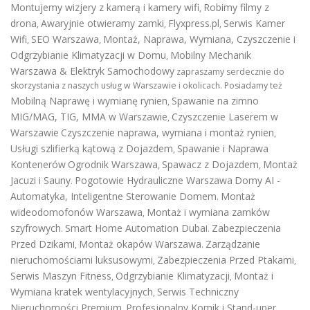
Montujemy wizjery z kamerą i kamery wifi
Robimy filmy z
,
drona
Awaryjnie otwieramy zamki
Flyxpress.pl
Serwis Kamer
,
,
,
Wifi
SEO Warszawa
Montaż, Naprawa, Wymiana, Czyszczenie i
,
,
Odgrzybianie Klimatyzacji w Domu
Mobilny Mechanik
,
Warszawa & Elektryk Samochodowy
zapraszamy serdecznie do
skorzystania z naszych usług w Warszawie i okolicach. Posiadamy też
Mobilną Naprawę i wymianę rynien
Spawanie na zimno
,
MIG/MAG, TIG, MMA w Warszawie
Czyszczenie Laserem w
,
Warszawie
Czyszczenie naprawa, wymiana i montaż rynien
,
Usługi szlifierką kątową z Dojazdem
Spawanie i Naprawa
,
Kontenerów
Ogrodnik Warszawa
Spawacz z Dojazdem
Montaż
,
,
Jacuzi i Sauny
Pogotowie Hydrauliczne Warszawa
Domy AI -
.
Automatyka, Inteligentne Sterowanie Domem
Montaż
.
wideodomofonów Warszawa
Montaż i wymiana zamków
,
szyfrowych
Smart Home Automation Dubai
Zabezpieczenia
.
.
Przed Dzikami
Montaż okapów Warszawa
Zarządzanie
,
.
nieruchomościami luksusowymi
Zabezpieczenia Przed Ptakami
,
,
Serwis Maszyn Fitness
Odgrzybianie Klimatyzacji
Montaż i
,
,
Wymiana kratek wentylacyjnych
Serwis Techniczny
,
Nieruchomości Premium
Profesjonalny Komik i Stand-uper
,