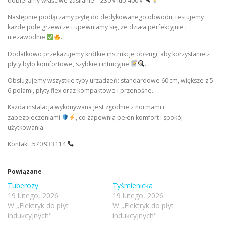
dobieramy właściwe zasilanie – 230 V lub 400 V
.
Następnie podłączamy płytę do dedykowanego obwodu, testujemy
każde pole grzewcze i upewniamy się, że działa perfekcyjnie i
niezawodnie
.
Dodatkowo przekazujemy krótkie instrukcje obsługi, aby korzystanie z
płyty było komfortowe, szybkie i intuicyjne
.
Obsługujemy wszystkie typy urządzeń: standardowe 60 cm, większe z 5–
6 polami, płyty flex oraz kompaktowe i przenośne.
Każda instalacja wykonywana jest zgodnie z normami i
zabezpieczeniami
, co zapewnia pełen komfort i spokój
użytkowania.
Kontakt: 570 933 114
Powiązane
Tuberozy
Tyśmienicka
19 lutego, 2026
19 lutego, 2026
W „Elektryk do płyt
W „Elektryk do płyt
indukcyjnych"
indukcyjnych"