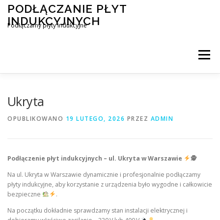
Przejdź
PODŁĄCZANIE PŁYT
do
INDUKCYJNYCH
treści
Podłączamy płyty indukcyjne
Menu
PODŁĄCZENIE PŁYTY INDUKCYJNEJ
BLOG
Ukryta
OPUBLIKOWANO
19 LUTEGO, 2026
PRZEZ
ADMIN
KONTAKT
Podłączenie płyt indukcyjnych – ul. Ukryta w Warszawie
🕵
Na ul. Ukryta w Warszawie dynamicznie i profesjonalnie podłączamy
płyty indukcyjne, aby korzystanie z urządzenia było wygodne i całkowicie
bezpieczne
.
Na początku dokładnie sprawdzamy stan instalacji elektrycznej i