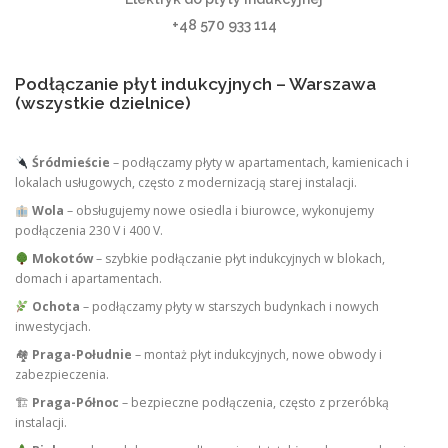
+48 570 933 114
Podłączanie płyt indukcyjnych – Warszawa
(wszystkie dzielnice)
Śródmieście
– podłączamy płyty w apartamentach, kamienicach i
lokalach usługowych, często z modernizacją starej instalacji.
Wola
– obsługujemy nowe osiedla i biurowce, wykonujemy
podłączenia 230 V i 400 V.
Mokotów
– szybkie podłączanie płyt indukcyjnych w blokach,
domach i apartamentach.
Ochota
– podłączamy płyty w starszych budynkach i nowych
inwestycjach.
🏘
Praga-Południe
– montaż płyt indukcyjnych, nowe obwody i
zabezpieczenia.
🏗
Praga-Północ
– bezpieczne podłączenia, często z przeróbką
instalacji.