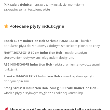
🛠
Każda dzielnica
– sprawdzamy instalację, montujemy
zabezpieczenia i testujemy płytę.
Polecane płyty indukcyjne
Bosch 60 cm Induction Hob Series 2 PUG61RAA5B
– bardzo
popularna płyta do zabudowy z dobrym stosunkiem jakości do ceny.
Neff T36CA50X1U 60 cm Induction Hob
– model z czułym
sterowaniem dotykowym i eleganckim designem.
AEG NIO63Q00FB Induction Hob
– płyta premium z nowoczesnymi
funkcjami.
Franke FMA654I FP XS Induction Hob
– wysokiej klasy sprzęt z
dobrymi opiniami.
Smeg SI2641D Induction Hob
i
Smeg SIB2741D Induction Hob
–
włoskie płyty o stylowym wyglądzie i solidnej konstrukcji.
Modele o różnych parametrach i dla różnych