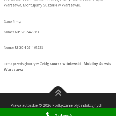
Warszawa
Montujemy Suszarki w Warszawie
,
.
Dane firmy:
Numer NIP 8792446683
Numer REGON 021161238
Ceidg
Mobilny Serwis
Firma przedsiębiorcy w
Konrad Wiśniewski -
Warszawa
Prawa autorskie © 2026 Podłączanie płyt indukcyjnych
–
OnePress
motyw wg FameThemes
Zadzwoń