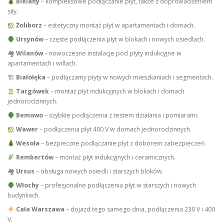
Bielany
– kompleksowe podłączanie płyt, także z doprowadzeniem
siły.
Żoliborz
– estetyczny montaż płyt w apartamentach i domach.
Ursynów
– częste podłączenia płyt w blokach i nowych osiedlach.
🏘
Wilanów
– nowoczesne instalacje pod płyty indukcyjne w
apartamentach i willach.
🏗
Białołęka
– podłączamy płyty w nowych mieszkaniach i segmentach.
Targówek
– montaż płyt indukcyjnych w blokach i domach
jednorodzinnych.
Bemowo
– szybkie podłączenia z testem działania i pomiarami.
Wawer
– podłączenia płyt 400 V w domach jednorodzinnych.
Wesoła
– bezpieczne podłączanie płyt z doborem zabezpieczeń.
Rembertów
– montaż płyt indukcyjnych i ceramicznych.
🏘
Ursus
– obsługa nowych osiedli i starszych bloków.
Włochy
– profesjonalne podłączenia płyt w starszych i nowych
budynkach.
Cała Warszawa
– dojazd tego samego dnia, podłączenia 230 V i 400
V.