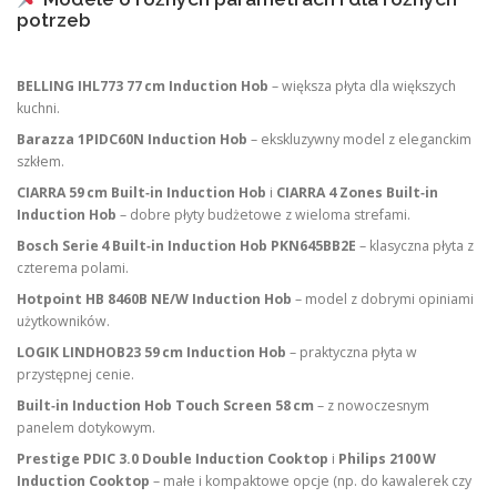
potrzeb
BELLING IHL773 77 cm Induction Hob
– większa płyta dla większych
kuchni.
Barazza 1PIDC60N Induction Hob
– ekskluzywny model z eleganckim
szkłem.
CIARRA 59 cm Built‑in Induction Hob
i
CIARRA 4 Zones Built‑in
Induction Hob
– dobre płyty budżetowe z wieloma strefami.
Bosch Serie 4 Built‑in Induction Hob PKN645BB2E
– klasyczna płyta z
czterema polami.
Hotpoint HB 8460B NE/W Induction Hob
– model z dobrymi opiniami
użytkowników.
LOGIK LINDHOB23 59 cm Induction Hob
– praktyczna płyta w
przystępnej cenie.
Built‑in Induction Hob Touch Screen 58 cm
– z nowoczesnym
panelem dotykowym.
Prestige PDIC 3.0 Double Induction Cooktop
i
Philips 2100 W
Induction Cooktop
– małe i kompaktowe opcje (np. do kawalerek czy