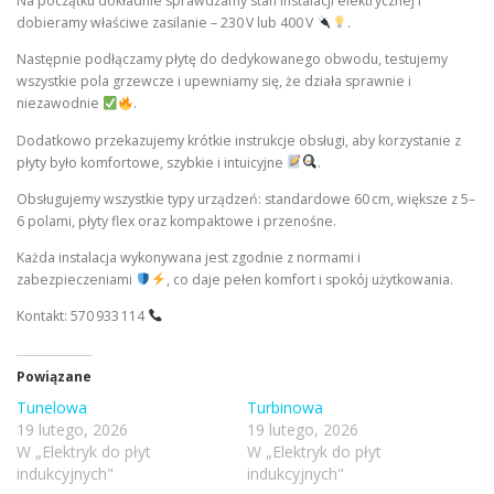
Na początku dokładnie sprawdzamy stan instalacji elektrycznej i
dobieramy właściwe zasilanie – 230 V lub 400 V
.
Następnie podłączamy płytę do dedykowanego obwodu, testujemy
wszystkie pola grzewcze i upewniamy się, że działa sprawnie i
niezawodnie
.
Dodatkowo przekazujemy krótkie instrukcje obsługi, aby korzystanie z
płyty było komfortowe, szybkie i intuicyjne
.
Obsługujemy wszystkie typy urządzeń: standardowe 60 cm, większe z 5–
6 polami, płyty flex oraz kompaktowe i przenośne.
Każda instalacja wykonywana jest zgodnie z normami i
zabezpieczeniami
, co daje pełen komfort i spokój użytkowania.
Kontakt: 570 933 114
Powiązane
Tunelowa
Turbinowa
19 lutego, 2026
19 lutego, 2026
W „Elektryk do płyt
W „Elektryk do płyt
indukcyjnych"
indukcyjnych"