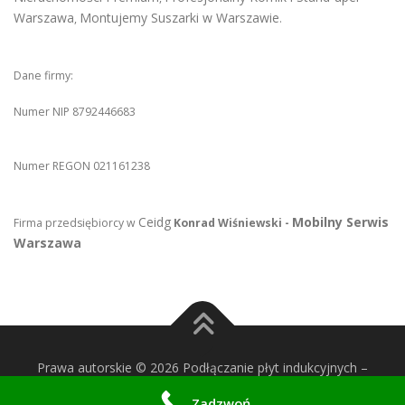
Warszawa
Montujemy Suszarki w Warszawie
,
.
Dane firmy:
Numer NIP 8792446683
Numer REGON 021161238
Ceidg
Mobilny Serwis
Firma przedsiębiorcy w
Konrad Wiśniewski -
Warszawa
Prawa autorskie © 2026 Podłączanie płyt indukcyjnych
–
OnePress
motyw wg FameThemes
Zadzwoń