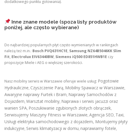
dodatkowego punktu gotowania).
Inne znane modele (spoza listy produktów
poniżej, ale często wybierane)
Do najbardziej popularnych płyt często wymienianych w rankingach
należą też m.in.:
Bosch PVQ631HC1E
,
Samsung NZ64B5046KK Slim
Fit
,
Electrolux EIV63440BW
,
Siemens iQ500 ED851HWB1E
czy
propozycje Miele i AEG o większej szerokości.
Pogotowie
Nasz mobilny serwis w Warszawie oferuje wiele usług:
Hydrauliczne
Czyszczenie Parą
Mobilny Spawacz w Warszawie
,
,
,
Awaryjne naprawy Furtek i Bram
Naprawy Samochodów z
,
Dojazdem
Warsztat mobilny
Naprawa i serwis jacuzzi oraz
,
,
wanien SPA
Poszukiwanie zgubionych złotych obrączek
,
,
Serwisujemy Maszyny Fitness w Warszawie
Agencja SEO
Taxi
,
,
,
Usługi elektryka samochodowego z dojazdem
,
Montujemy płyty
indukcyjne
Serwis klimatyzacji w domu
naprawiamy fotele
,
,
,