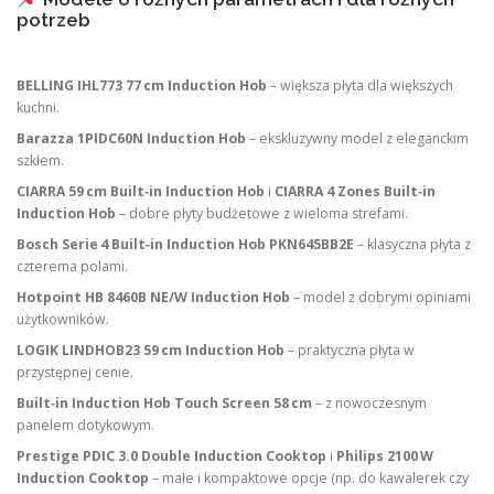
potrzeb
BELLING IHL773 77 cm Induction Hob
– większa płyta dla większych
kuchni.
Barazza 1PIDC60N Induction Hob
– ekskluzywny model z eleganckim
szkłem.
CIARRA 59 cm Built‑in Induction Hob
i
CIARRA 4 Zones Built‑in
Induction Hob
– dobre płyty budżetowe z wieloma strefami.
Bosch Serie 4 Built‑in Induction Hob PKN645BB2E
– klasyczna płyta z
czterema polami.
Hotpoint HB 8460B NE/W Induction Hob
– model z dobrymi opiniami
użytkowników.
LOGIK LINDHOB23 59 cm Induction Hob
– praktyczna płyta w
przystępnej cenie.
Built‑in Induction Hob Touch Screen 58 cm
– z nowoczesnym
panelem dotykowym.
Prestige PDIC 3.0 Double Induction Cooktop
i
Philips 2100 W
Induction Cooktop
– małe i kompaktowe opcje (np. do kawalerek czy