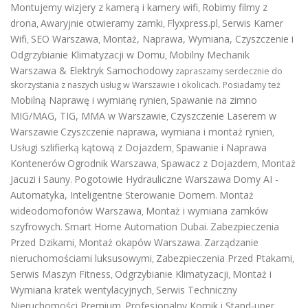
Montujemy wizjery z kamerą i kamery wifi
Robimy filmy z
,
drona
Awaryjnie otwieramy zamki
Flyxpress.pl
Serwis Kamer
,
,
,
Wifi
SEO Warszawa
Montaż, Naprawa, Wymiana, Czyszczenie i
,
,
Odgrzybianie Klimatyzacji w Domu
Mobilny Mechanik
,
Warszawa & Elektryk Samochodowy
zapraszamy serdecznie do
skorzystania z naszych usług w Warszawie i okolicach. Posiadamy też
Mobilną Naprawę i wymianę rynien
Spawanie na zimno
,
MIG/MAG, TIG, MMA w Warszawie
Czyszczenie Laserem w
,
Warszawie
Czyszczenie naprawa, wymiana i montaż rynien
,
Usługi szlifierką kątową z Dojazdem
Spawanie i Naprawa
,
Kontenerów
Ogrodnik Warszawa
Spawacz z Dojazdem
Montaż
,
,
Jacuzi i Sauny
Pogotowie Hydrauliczne Warszawa
Domy AI -
.
Automatyka, Inteligentne Sterowanie Domem
Montaż
.
wideodomofonów Warszawa
Montaż i wymiana zamków
,
szyfrowych
Smart Home Automation Dubai
Zabezpieczenia
.
.
Przed Dzikami
Montaż okapów Warszawa
Zarządzanie
,
.
nieruchomościami luksusowymi
Zabezpieczenia Przed Ptakami
,
,
Serwis Maszyn Fitness
Odgrzybianie Klimatyzacji
Montaż i
,
,
Wymiana kratek wentylacyjnych
Serwis Techniczny
,
Nieruchomości Premium
Profesjonalny Komik i Stand-uper
,