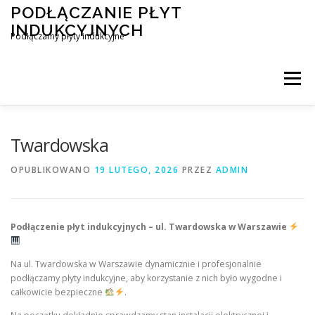
Przejdź
PODŁĄCZANIE PŁYT
do
INDUKCYJNYCH
treści
Podłączamy płyty indukcyjne
Menu
PODŁĄCZENIE PŁYTY INDUKCYJNEJ
BLOG
Twardowska
OPUBLIKOWANO
19 LUTEGO, 2026
PRZEZ
ADMIN
KONTAKT
Podłączenie płyt indukcyjnych – ul. Twardowska w Warszawie
Na ul. Twardowska w Warszawie dynamicznie i profesjonalnie
podłączamy płyty indukcyjne, aby korzystanie z nich było wygodne i
całkowicie bezpieczne
.