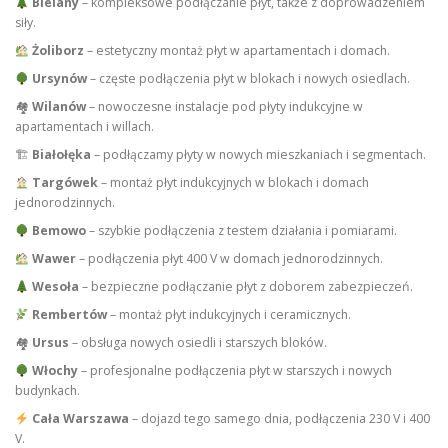
Bielany
– kompleksowe podłączanie płyt, także z doprowadzeniem
siły.
Żoliborz
– estetyczny montaż płyt w apartamentach i domach.
Ursynów
– częste podłączenia płyt w blokach i nowych osiedlach.
🏘
Wilanów
– nowoczesne instalacje pod płyty indukcyjne w
apartamentach i willach.
🏗
Białołęka
– podłączamy płyty w nowych mieszkaniach i segmentach.
Targówek
– montaż płyt indukcyjnych w blokach i domach
jednorodzinnych.
Bemowo
– szybkie podłączenia z testem działania i pomiarami.
Wawer
– podłączenia płyt 400 V w domach jednorodzinnych.
Wesoła
– bezpieczne podłączanie płyt z doborem zabezpieczeń.
Rembertów
– montaż płyt indukcyjnych i ceramicznych.
🏘
Ursus
– obsługa nowych osiedli i starszych bloków.
Włochy
– profesjonalne podłączenia płyt w starszych i nowych
budynkach.
Cała Warszawa
– dojazd tego samego dnia, podłączenia 230 V i 400
V.