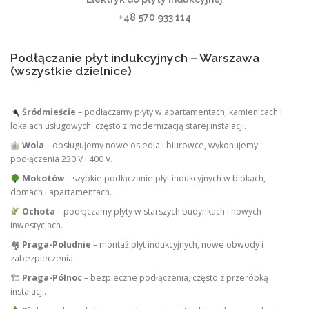
+48 570 933 114
Podłączanie płyt indukcyjnych – Warszawa
(wszystkie dzielnice)
Śródmieście
– podłączamy płyty w apartamentach, kamienicach i
lokalach usługowych, często z modernizacją starej instalacji.
Wola
– obsługujemy nowe osiedla i biurowce, wykonujemy
podłączenia 230 V i 400 V.
Mokotów
– szybkie podłączanie płyt indukcyjnych w blokach,
domach i apartamentach.
Ochota
– podłączamy płyty w starszych budynkach i nowych
inwestycjach.
🏘
Praga-Południe
– montaż płyt indukcyjnych, nowe obwody i
zabezpieczenia.
🏗
Praga-Północ
– bezpieczne podłączenia, często z przeróbką
instalacji.