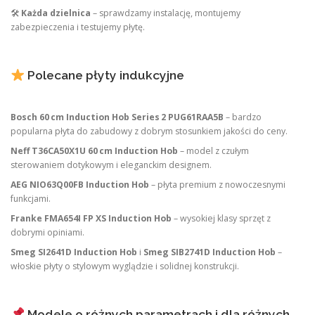
🛠
Każda dzielnica
– sprawdzamy instalację, montujemy
zabezpieczenia i testujemy płytę.
Polecane płyty indukcyjne
Bosch 60 cm Induction Hob Series 2 PUG61RAA5B
– bardzo
popularna płyta do zabudowy z dobrym stosunkiem jakości do ceny.
Neff T36CA50X1U 60 cm Induction Hob
– model z czułym
sterowaniem dotykowym i eleganckim designem.
AEG NIO63Q00FB Induction Hob
– płyta premium z nowoczesnymi
funkcjami.
Franke FMA654I FP XS Induction Hob
– wysokiej klasy sprzęt z
dobrymi opiniami.
Smeg SI2641D Induction Hob
i
Smeg SIB2741D Induction Hob
–
włoskie płyty o stylowym wyglądzie i solidnej konstrukcji.
Modele o różnych parametrach i dla różnych