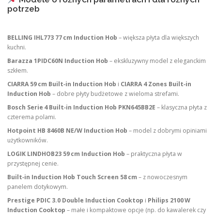
potrzeb
BELLING IHL773 77 cm Induction Hob
– większa płyta dla większych
kuchni.
Barazza 1PIDC60N Induction Hob
– ekskluzywny model z eleganckim
szkłem.
CIARRA 59 cm Built‑in Induction Hob
i
CIARRA 4 Zones Built‑in
Induction Hob
– dobre płyty budżetowe z wieloma strefami.
Bosch Serie 4 Built‑in Induction Hob PKN645BB2E
– klasyczna płyta z
czterema polami.
Hotpoint HB 8460B NE/W Induction Hob
– model z dobrymi opiniami
użytkowników.
LOGIK LINDHOB23 59 cm Induction Hob
– praktyczna płyta w
przystępnej cenie.
Built‑in Induction Hob Touch Screen 58 cm
– z nowoczesnym
panelem dotykowym.
Prestige PDIC 3.0 Double Induction Cooktop
i
Philips 2100 W
Induction Cooktop
– małe i kompaktowe opcje (np. do kawalerek czy