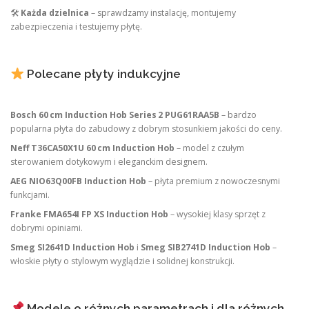
🛠
Każda dzielnica
– sprawdzamy instalację, montujemy
zabezpieczenia i testujemy płytę.
Polecane płyty indukcyjne
Bosch 60 cm Induction Hob Series 2 PUG61RAA5B
– bardzo
popularna płyta do zabudowy z dobrym stosunkiem jakości do ceny.
Neff T36CA50X1U 60 cm Induction Hob
– model z czułym
sterowaniem dotykowym i eleganckim designem.
AEG NIO63Q00FB Induction Hob
– płyta premium z nowoczesnymi
funkcjami.
Franke FMA654I FP XS Induction Hob
– wysokiej klasy sprzęt z
dobrymi opiniami.
Smeg SI2641D Induction Hob
i
Smeg SIB2741D Induction Hob
–
włoskie płyty o stylowym wyglądzie i solidnej konstrukcji.
Modele o różnych parametrach i dla różnych