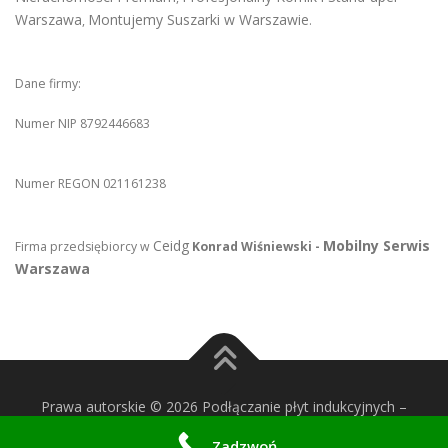
Warszawa
Montujemy Suszarki w Warszawie
,
.
Dane firmy:
Numer NIP 8792446683
Numer REGON 021161238
Ceidg
Mobilny Serwis
Firma przedsiębiorcy w
Konrad Wiśniewski -
Warszawa
Prawa autorskie © 2026 Podłączanie płyt indukcyjnych
–
OnePress
motyw wg FameThemes
Zadzwoń