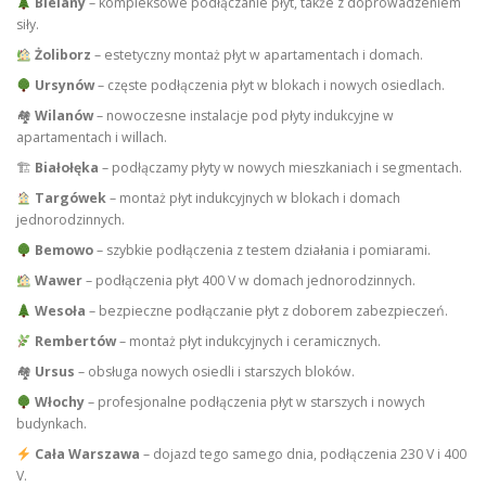
Bielany
– kompleksowe podłączanie płyt, także z doprowadzeniem
siły.
Żoliborz
– estetyczny montaż płyt w apartamentach i domach.
Ursynów
– częste podłączenia płyt w blokach i nowych osiedlach.
🏘
Wilanów
– nowoczesne instalacje pod płyty indukcyjne w
apartamentach i willach.
🏗
Białołęka
– podłączamy płyty w nowych mieszkaniach i segmentach.
Targówek
– montaż płyt indukcyjnych w blokach i domach
jednorodzinnych.
Bemowo
– szybkie podłączenia z testem działania i pomiarami.
Wawer
– podłączenia płyt 400 V w domach jednorodzinnych.
Wesoła
– bezpieczne podłączanie płyt z doborem zabezpieczeń.
Rembertów
– montaż płyt indukcyjnych i ceramicznych.
🏘
Ursus
– obsługa nowych osiedli i starszych bloków.
Włochy
– profesjonalne podłączenia płyt w starszych i nowych
budynkach.
Cała Warszawa
– dojazd tego samego dnia, podłączenia 230 V i 400
V.