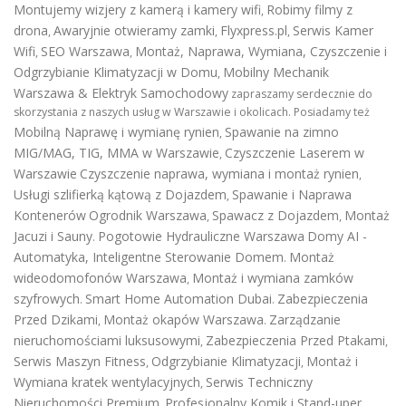
Montujemy wizjery z kamerą i kamery wifi
Robimy filmy z
,
drona
Awaryjnie otwieramy zamki
Flyxpress.pl
Serwis Kamer
,
,
,
Wifi
SEO Warszawa
Montaż, Naprawa, Wymiana, Czyszczenie i
,
,
Odgrzybianie Klimatyzacji w Domu
Mobilny Mechanik
,
Warszawa & Elektryk Samochodowy
zapraszamy serdecznie do
skorzystania z naszych usług w Warszawie i okolicach. Posiadamy też
Mobilną Naprawę i wymianę rynien
Spawanie na zimno
,
MIG/MAG, TIG, MMA w Warszawie
Czyszczenie Laserem w
,
Warszawie
Czyszczenie naprawa, wymiana i montaż rynien
,
Usługi szlifierką kątową z Dojazdem
Spawanie i Naprawa
,
Kontenerów
Ogrodnik Warszawa
Spawacz z Dojazdem
Montaż
,
,
Jacuzi i Sauny
Pogotowie Hydrauliczne Warszawa
Domy AI -
.
Automatyka, Inteligentne Sterowanie Domem
Montaż
.
wideodomofonów Warszawa
Montaż i wymiana zamków
,
szyfrowych
Smart Home Automation Dubai
Zabezpieczenia
.
.
Przed Dzikami
Montaż okapów Warszawa
Zarządzanie
,
.
nieruchomościami luksusowymi
Zabezpieczenia Przed Ptakami
,
,
Serwis Maszyn Fitness
Odgrzybianie Klimatyzacji
Montaż i
,
,
Wymiana kratek wentylacyjnych
Serwis Techniczny
,
Nieruchomości Premium
Profesjonalny Komik i Stand-uper
,