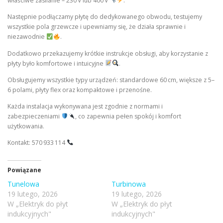
właściwe zasilanie – 230 V lub 400 V
.
Następnie podłączamy płytę do dedykowanego obwodu, testujemy
wszystkie pola grzewcze i upewniamy się, że działa sprawnie i
niezawodnie
.
Dodatkowo przekazujemy krótkie instrukcje obsługi, aby korzystanie z
płyty było komfortowe i intuicyjne
.
Obsługujemy wszystkie typy urządzeń: standardowe 60 cm, większe z 5–
6 polami, płyty flex oraz kompaktowe i przenośne.
Każda instalacja wykonywana jest zgodnie z normami i
zabezpieczeniami
, co zapewnia pełen spokój i komfort
użytkowania.
Kontakt: 570 933 114
Powiązane
Tunelowa
Turbinowa
19 lutego, 2026
19 lutego, 2026
W „Elektryk do płyt
W „Elektryk do płyt
indukcyjnych"
indukcyjnych"