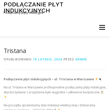
Przejdź
PODŁĄCZANIE PŁYT
do
INDUKCYJNYCH
treści
Podłączamy płyty indukcyjne
Menu
PODŁĄCZENIE PŁYTY INDUKCYJNEJ
BLOG
Tristana
OPUBLIKOWANO
19 LUTEGO, 2026
PRZEZ
ADMIN
KONTAKT
Podłączenie płyt indukcyjnych – ul. Tristana w Warszawie
Na ul. Tristana w Warszawie profesjonalnie podłączamy płyty indukcyjne,
aby korzystanie z urządzenia było wygodne i całkowicie bezpieczne
.
Na początku sprawdzamy stan instalacji elektrycznej i dobieramy