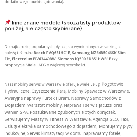
dodatkowego punktu gotowania).
Inne znane modele (spoza listy produktów
poniżej, ale często wybierane)
Do najbardziej popularnych płyt często wymienianych w rankingach
należą też m.in.:
Bosch PVQ631HC1E
,
Samsung NZ64B5046KK Slim
Fit
,
Electrolux EIV63440BW
,
Siemens iQ500 ED851HWB1E
czy
propozycje Miele i AEG o większej szerokości.
Pogotowie
Nasz mobilny serwis w Warszawie oferuje wiele usług:
Hydrauliczne
Czyszczenie Parą
Mobilny Spawacz w Warszawie
,
,
,
Awaryjne naprawy Furtek i Bram
Naprawy Samochodów z
,
Dojazdem
Warsztat mobilny
Naprawa i serwis jacuzzi oraz
,
,
wanien SPA
Poszukiwanie zgubionych złotych obrączek
,
,
Serwisujemy Maszyny Fitness w Warszawie
Agencja SEO
Taxi
,
,
,
Usługi elektryka samochodowego z dojazdem
,
Montujemy płyty
indukcyjne
Serwis klimatyzacji w domu
naprawiamy fotele
,
,
,