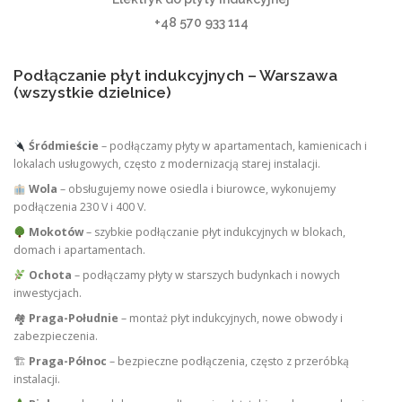
+48 570 933 114
Podłączanie płyt indukcyjnych – Warszawa
(wszystkie dzielnice)
Śródmieście
– podłączamy płyty w apartamentach, kamienicach i
lokalach usługowych, często z modernizacją starej instalacji.
Wola
– obsługujemy nowe osiedla i biurowce, wykonujemy
podłączenia 230 V i 400 V.
Mokotów
– szybkie podłączanie płyt indukcyjnych w blokach,
domach i apartamentach.
Ochota
– podłączamy płyty w starszych budynkach i nowych
inwestycjach.
🏘
Praga-Południe
– montaż płyt indukcyjnych, nowe obwody i
zabezpieczenia.
🏗
Praga-Północ
– bezpieczne podłączenia, często z przeróbką
instalacji.