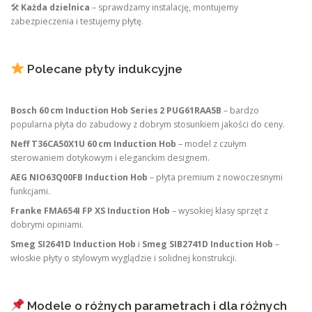
🛠
Każda dzielnica
– sprawdzamy instalację, montujemy
zabezpieczenia i testujemy płytę.
Polecane płyty indukcyjne
Bosch 60 cm Induction Hob Series 2 PUG61RAA5B
– bardzo
popularna płyta do zabudowy z dobrym stosunkiem jakości do ceny.
Neff T36CA50X1U 60 cm Induction Hob
– model z czułym
sterowaniem dotykowym i eleganckim designem.
AEG NIO63Q00FB Induction Hob
– płyta premium z nowoczesnymi
funkcjami.
Franke FMA654I FP XS Induction Hob
– wysokiej klasy sprzęt z
dobrymi opiniami.
Smeg SI2641D Induction Hob
i
Smeg SIB2741D Induction Hob
–
włoskie płyty o stylowym wyglądzie i solidnej konstrukcji.
Modele o różnych parametrach i dla różnych