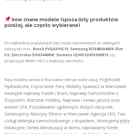
Inne znane modele (spoza listy produktów
poniżej, ale często wybierane)
Do najbardziej popularnych płyt często wymienianych w rankingach
należą też m.in.:
Bosch PVQ631HC1E
,
Samsung NZ64B5046KK Slim
Fit
,
Electrolux EIV63440BW
,
Siemens iQ500 ED851HWB1E
czy
propozycje Miele i AEG o większej szerokości.
Pogotowie
Nasz mobilny serwis w Warszawie oferuje wiele usług:
Hydrauliczne
Czyszczenie Parą
Mobilny Spawacz w Warszawie
,
,
,
Awaryjne naprawy Furtek i Bram
Naprawy Samochodów z
,
Dojazdem
Warsztat mobilny
Naprawa i serwis jacuzzi oraz
,
,
wanien SPA
Poszukiwanie zgubionych złotych obrączek
,
,
Serwisujemy Maszyny Fitness w Warszawie
Agencja SEO
Taxi
,
,
,
Usługi elektryka samochodowego z dojazdem
,
Montujemy płyty
indukcyjne
Serwis klimatyzacji w domu
naprawiamy fotele
,
,
,