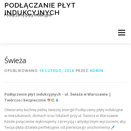
Przejdź
PODŁĄCZANIE PŁYT
do
INDUKCYJNYCH
treści
Podłączamy płyty indukcyjne
Menu
PODŁĄCZENIE PŁYTY INDUKCYJNEJ
BLOG
Świeża
OPUBLIKOWANO
18 LUTEGO, 2026
PRZEZ
ADMIN
KONTAKT
Podłączenie płyt indukcyjnych – ul. Świeża w Warszawie |
Twórczo i bezpiecznie
Otwieramy kuchnię pełną świeżej energii! Podłączamy płyty indukcyjne
w mieszkaniach, domach oraz lokalach przy ul. Świeża w Warszawie.
Każde połączenie wykonujemy z precyzją i artystycznym wyczuciem, aby
Twoja płyta działała perfekcyjnie od pierwszego uruchomienia