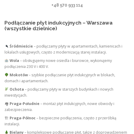
+48 570 933 114
Podłączanie płyt indukcyjnych – Warszawa
(wszystkie dzielnice)
Śródmieście
– podłączamy płyty w apartamentach, kamienicach i
lokalach usługowych, często z modernizacją starej instalacji.
Wola
– obsługujemy nowe osiedla i biurowce, wykonujemy
podłączenia 230 V i 400 V.
Mokotów
– szybkie podłączanie płyt indukcyjnych w blokach,
domach i apartamentach.
Ochota
– podłączamy płyty w starszych budynkach i nowych
inwestycjach.
🏘
Praga-Południe
– montaż płyt indukcyjnych, nowe obwody i
zabezpieczenia.
🏗
Praga-Północ
– bezpieczne podłączenia, często z przeróbką
instalacji.
Bielany
– kompleksowe podłączanie płyt, także z doprowadzeniem