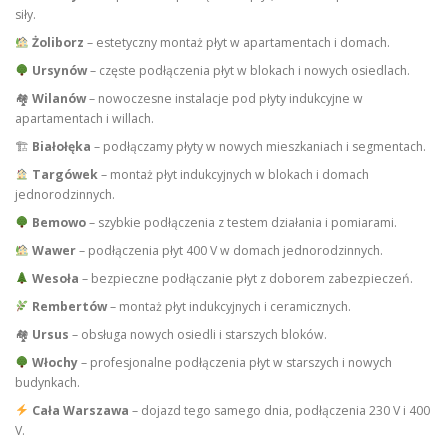
siły.
Żoliborz
– estetyczny montaż płyt w apartamentach i domach.
Ursynów
– częste podłączenia płyt w blokach i nowych osiedlach.
🏘
Wilanów
– nowoczesne instalacje pod płyty indukcyjne w
apartamentach i willach.
🏗
Białołęka
– podłączamy płyty w nowych mieszkaniach i segmentach.
Targówek
– montaż płyt indukcyjnych w blokach i domach
jednorodzinnych.
Bemowo
– szybkie podłączenia z testem działania i pomiarami.
Wawer
– podłączenia płyt 400 V w domach jednorodzinnych.
Wesoła
– bezpieczne podłączanie płyt z doborem zabezpieczeń.
Rembertów
– montaż płyt indukcyjnych i ceramicznych.
🏘
Ursus
– obsługa nowych osiedli i starszych bloków.
Włochy
– profesjonalne podłączenia płyt w starszych i nowych
budynkach.
Cała Warszawa
– dojazd tego samego dnia, podłączenia 230 V i 400
V.