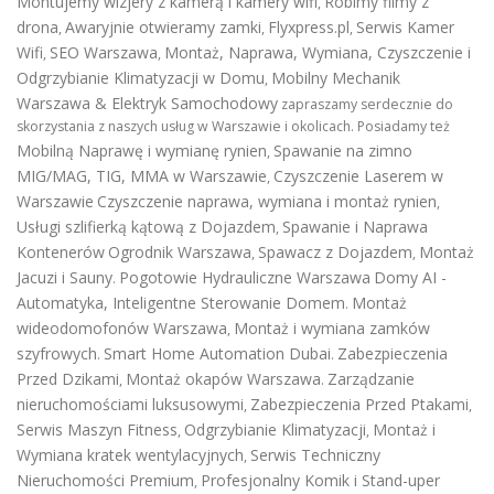
Montujemy wizjery z kamerą i kamery wifi
Robimy filmy z
,
drona
Awaryjnie otwieramy zamki
Flyxpress.pl
Serwis Kamer
,
,
,
Wifi
SEO Warszawa
Montaż, Naprawa, Wymiana, Czyszczenie i
,
,
Odgrzybianie Klimatyzacji w Domu
Mobilny Mechanik
,
Warszawa & Elektryk Samochodowy
zapraszamy serdecznie do
skorzystania z naszych usług w Warszawie i okolicach. Posiadamy też
Mobilną Naprawę i wymianę rynien
Spawanie na zimno
,
MIG/MAG, TIG, MMA w Warszawie
Czyszczenie Laserem w
,
Warszawie
Czyszczenie naprawa, wymiana i montaż rynien
,
Usługi szlifierką kątową z Dojazdem
Spawanie i Naprawa
,
Kontenerów
Ogrodnik Warszawa
Spawacz z Dojazdem
Montaż
,
,
Jacuzi i Sauny
Pogotowie Hydrauliczne Warszawa
Domy AI -
.
Automatyka, Inteligentne Sterowanie Domem
Montaż
.
wideodomofonów Warszawa
Montaż i wymiana zamków
,
szyfrowych
Smart Home Automation Dubai
Zabezpieczenia
.
.
Przed Dzikami
Montaż okapów Warszawa
Zarządzanie
,
.
nieruchomościami luksusowymi
Zabezpieczenia Przed Ptakami
,
,
Serwis Maszyn Fitness
Odgrzybianie Klimatyzacji
Montaż i
,
,
Wymiana kratek wentylacyjnych
Serwis Techniczny
,
Nieruchomości Premium
Profesjonalny Komik i Stand-uper
,