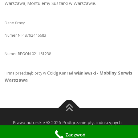
Warszawa
Montujemy Suszarki w Warszawie
,
.
Dane firmy:
Numer NIP 8792446683
Numer REGON 021161238
Ceidg
Mobilny Serwis
Firma przedsiębiorcy w
Konrad Wiśniewski -
Warszawa
Prawa autorskie © 2026 Podłączanie płyt indukcyjnych
–
OnePress
motyw wg FameThemes
Zadzwoń