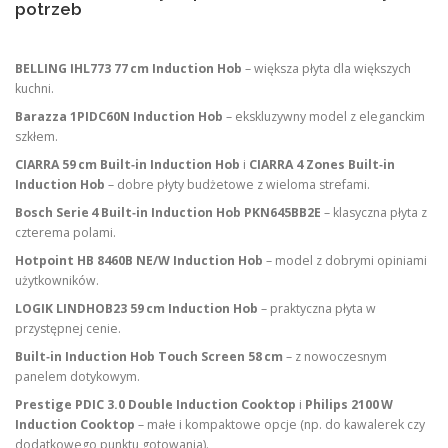
potrzeb
BELLING IHL773 77 cm Induction Hob
– większa płyta dla większych
kuchni.
Barazza 1PIDC60N Induction Hob
– ekskluzywny model z eleganckim
szkłem.
CIARRA 59 cm Built‑in Induction Hob
i
CIARRA 4 Zones Built‑in
Induction Hob
– dobre płyty budżetowe z wieloma strefami.
Bosch Serie 4 Built‑in Induction Hob PKN645BB2E
– klasyczna płyta z
czterema polami.
Hotpoint HB 8460B NE/W Induction Hob
– model z dobrymi opiniami
użytkowników.
LOGIK LINDHOB23 59 cm Induction Hob
– praktyczna płyta w
przystępnej cenie.
Built‑in Induction Hob Touch Screen 58 cm
– z nowoczesnym
panelem dotykowym.
Prestige PDIC 3.0 Double Induction Cooktop
i
Philips 2100 W
Induction Cooktop
– małe i kompaktowe opcje (np. do kawalerek czy
dodatkowego punktu gotowania).