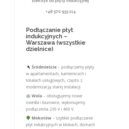
Elektryk do płyty indukcyjnej
+48 570 933 114
Podłączanie płyt
indukcyjnych –
Warszawa (wszystkie
dzielnice)
Śródmieście
– podłączamy płyty
w apartamentach, kamienicach i
lokalach usługowych, często z
modernizacją starej instalacji.
Wola
– obsługujemy nowe
osiedla i biurowce, wykonujemy
podłączenia 230 V i 400 V.
Mokotów
– szybkie podłączanie
płyt indukcyjnych w blokach, domach