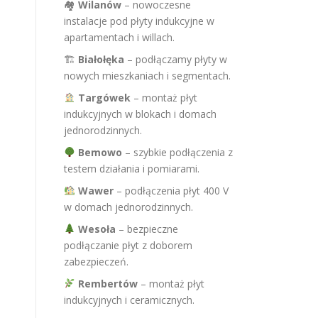
🏘
Wilanów
– nowoczesne
instalacje pod płyty indukcyjne w
apartamentach i willach.
🏗
Białołęka
– podłączamy płyty w
nowych mieszkaniach i segmentach.
Targówek
– montaż płyt
indukcyjnych w blokach i domach
jednorodzinnych.
Bemowo
– szybkie podłączenia z
testem działania i pomiarami.
Wawer
– podłączenia płyt 400 V
w domach jednorodzinnych.
Wesoła
– bezpieczne
podłączanie płyt z doborem
zabezpieczeń.
Rembertów
– montaż płyt
indukcyjnych i ceramicznych.