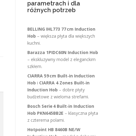
parametrach i dla
różnych potrzeb
BELLING IHL773 77 cm Induction
Hob
– większa płyta dla większych
kuchni.
Barazza 1PIDC60N Induction Hob
– ekskluzywny model z eleganckim
szkłem.
CIARRA 59 cm Built‑in Induction
Hob
i
CIARRA 4 Zones Built‑in
Induction Hob
– dobre płyty
budżetowe z wieloma strefami.
Bosch Serie 4 Built‑in Induction
Hob PKN645BB2E
– klasyczna płyta
z czterema polami.
Hotpoint HB 8460B NE/W