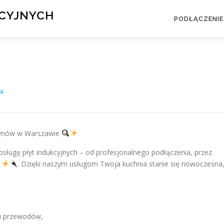
KCYJNYCH
PODŁĄCZENIE
N
erynów w Warszawie
ługę płyt indukcyjnych – od profesjonalnego podłączenia, przez
i
. Dzięki naszym usługom Twoja kuchnia stanie się nowoczesna
anu przewodów,