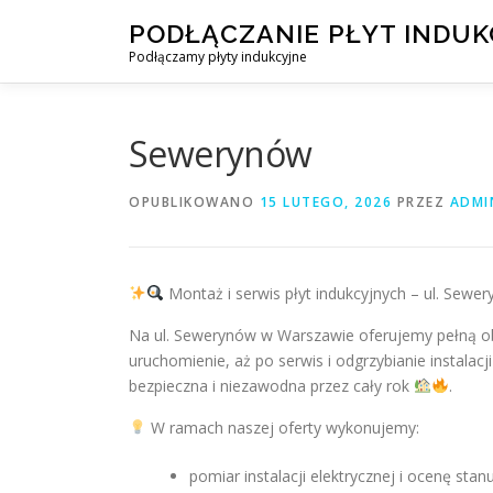
Przejdź
PODŁĄCZANIE PŁYT INDU
do
Podłączamy płyty indukcyjne
treści
Sewerynów
OPUBLIKOWANO
15 LUTEGO, 2026
PRZEZ
ADMI
Montaż i serwis płyt indukcyjnych – ul. Sew
Na ul. Sewerynów w Warszawie oferujemy pełną obs
uruchomienie, aż po serwis i odgrzybianie instalacj
bezpieczna i niezawodna przez cały rok
.
W ramach naszej oferty wykonujemy:
pomiar instalacji elektrycznej i ocenę st