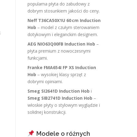
popularna płyta do zabudowy z
dobrym stosunkiem jakości do ceny.
Neff T36CA50X1U 60 cm Induction
Hob
– model z czułym sterowaniem
k
dotykowym i eleganckim designem.
AEG NIO63Q00FB Induction Hob
–
płyta premium z nowoczesnymi
funkcjami.
Franke FMA654I FP XS Induction
Hob
– wysokiej klasy sprzęt z
dobrymi opiniami.
Smeg SI2641D Induction Hob
i
Smeg SIB2741D Induction Hob
–
włoskie płyty o stylowym wyglądzie i
solidnej konstrukcji.
Modele o różnych