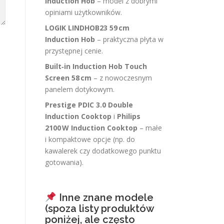
Induction Hob
– model z dobrymi
opiniami użytkowników.
LOGIK LINDHOB23 59 cm
Induction Hob
– praktyczna płyta w
przystępnej cenie.
Built‑in Induction Hob Touch
Screen 58 cm
– z nowoczesnym
panelem dotykowym.
Prestige PDIC 3.0 Double
Induction Cooktop
i
Philips
2100 W Induction Cooktop
– małe
i kompaktowe opcje (np. do
kawalerek czy dodatkowego punktu
gotowania).
Inne znane modele
(spoza listy produktów
poniżej, ale często