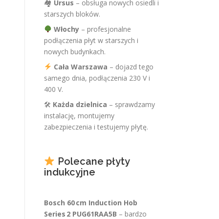
🏘
Ursus
– obsługa nowych osiedli i
starszych bloków.
Włochy
– profesjonalne
podłączenia płyt w starszych i
nowych budynkach.
Cała Warszawa
– dojazd tego
samego dnia, podłączenia 230 V i
400 V.
🛠
Każda dzielnica
– sprawdzamy
instalację, montujemy
zabezpieczenia i testujemy płytę.
Polecane płyty
indukcyjne
Bosch 60 cm Induction Hob
Series 2 PUG61RAA5B
– bardzo