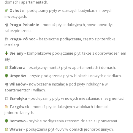
domach i apartamentach.
Ochota
– podłączamy płyty w starszych budynkach i nowych
inwestycjach.
🏘
Praga-Południe
– montaż płyt indukcyjnych, nowe obwody i
zabezpieczenia.
🏗
Praga-Północ
– bezpieczne podłączenia, często z przeróbką
instalacji.
Bielany
– kompleksowe podłączanie płyt, także z doprowadzeniem
siły.
Żoliborz
– estetyczny montaż płyt w apartamentach i domach.
Ursynów
– częste podłączenia płyt w blokach i nowych osiedlach.
🏘
Wilanów
– nowoczesne instalacje pod płyty indukcyjne w
apartamentach i willach.
🏗
Białołęka
– podłączamy płyty w nowych mieszkaniach i segmentach.
Targówek
– montaż płyt indukcyjnych w blokach i domach
jednorodzinnych.
Bemowo
– szybkie podłączenia z testem działania i pomiarami.
Wawer
– podłączenia płyt 400 V w domach jednorodzinnych.