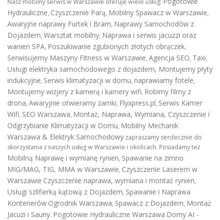
Pogotowie
Nasz mobilny serwis w Warszawie oferuje wiele usług:
Hydrauliczne
Czyszczenie Parą
Mobilny Spawacz w Warszawie
,
,
,
Awaryjne naprawy Furtek i Bram
Naprawy Samochodów z
,
Dojazdem
Warsztat mobilny
Naprawa i serwis jacuzzi oraz
,
,
wanien SPA
Poszukiwanie zgubionych złotych obrączek
,
,
Serwisujemy Maszyny Fitness w Warszawie
Agencja SEO
Taxi
,
,
,
Usługi elektryka samochodowego z dojazdem
,
Montujemy płyty
indukcyjne
Serwis klimatyzacji w domu
naprawiamy fotele
,
,
,
Montujemy wizjery z kamerą i kamery wifi
Robimy filmy z
,
drona
Awaryjnie otwieramy zamki
Flyxpress.pl
Serwis Kamer
,
,
,
Wifi
SEO Warszawa
Montaż, Naprawa, Wymiana, Czyszczenie i
,
,
Odgrzybianie Klimatyzacji w Domu
Mobilny Mechanik
,
Warszawa & Elektryk Samochodowy
zapraszamy serdecznie do
skorzystania z naszych usług w Warszawie i okolicach. Posiadamy też
Mobilną Naprawę i wymianę rynien
Spawanie na zimno
,
MIG/MAG, TIG, MMA w Warszawie
Czyszczenie Laserem w
,
Warszawie
Czyszczenie naprawa, wymiana i montaż rynien
,
Usługi szlifierką kątową z Dojazdem
Spawanie i Naprawa
,
Kontenerów
Ogrodnik Warszawa
Spawacz z Dojazdem
Montaż
,
,
Jacuzi i Sauny
Pogotowie Hydrauliczne Warszawa
Domy AI -
.