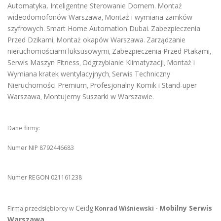
Automatyka, Inteligentne Sterowanie Domem
Montaż
.
wideodomofonów Warszawa
Montaż i wymiana zamków
,
szyfrowych
Smart Home Automation Dubai
Zabezpieczenia
.
.
Przed Dzikami
Montaż okapów Warszawa
Zarządzanie
,
.
nieruchomościami luksusowymi
Zabezpieczenia Przed Ptakami
,
,
Serwis Maszyn Fitness
Odgrzybianie Klimatyzacji
Montaż i
,
,
Wymiana kratek wentylacyjnych
Serwis Techniczny
,
Nieruchomości Premium
Profesjonalny Komik i Stand-uper
,
Warszawa
Montujemy Suszarki w Warszawie
,
.
Dane firmy:
Numer NIP 8792446683
Numer REGON 021161238
Ceidg
Mobilny Serwis
Firma przedsiębiorcy w
Konrad Wiśniewski -
Warszawa