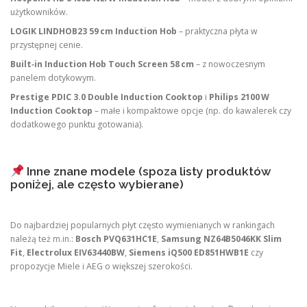
użytkowników.
LOGIK LINDHOB23 59 cm Induction Hob
– praktyczna płyta w
przystępnej cenie.
Built‑in Induction Hob Touch Screen 58 cm
– z nowoczesnym
panelem dotykowym.
Prestige PDIC 3.0 Double Induction Cooktop
i
Philips 2100 W
Induction Cooktop
– małe i kompaktowe opcje (np. do kawalerek czy
dodatkowego punktu gotowania).
Inne znane modele (spoza listy produktów
poniżej, ale często wybierane)
Do najbardziej popularnych płyt często wymienianych w rankingach
należą też m.in.:
Bosch PVQ631HC1E
,
Samsung NZ64B5046KK Slim
Fit
,
Electrolux EIV63440BW
,
Siemens iQ500 ED851HWB1E
czy
propozycje Miele i AEG o większej szerokości.