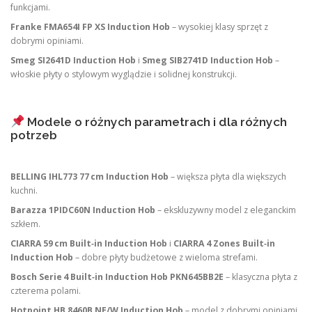
funkcjami.
Franke FMA654I FP XS Induction Hob
– wysokiej klasy sprzęt z
dobrymi opiniami.
Smeg SI2641D Induction Hob
i
Smeg SIB2741D Induction Hob
–
włoskie płyty o stylowym wyglądzie i solidnej konstrukcji.
Modele o różnych parametrach i dla różnych
potrzeb
BELLING IHL773 77 cm Induction Hob
– większa płyta dla większych
kuchni.
Barazza 1PIDC60N Induction Hob
– ekskluzywny model z eleganckim
szkłem.
CIARRA 59 cm Built‑in Induction Hob
i
CIARRA 4 Zones Built‑in
Induction Hob
– dobre płyty budżetowe z wieloma strefami.
Bosch Serie 4 Built‑in Induction Hob PKN645BB2E
– klasyczna płyta z
czterema polami.
Hotpoint HB 8460B NE/W Induction Hob
– model z dobrymi opiniami