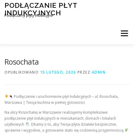
Przejdź
PODŁĄCZANIE PŁYT
do
INDUKCYJNYCH
treści
Podłączamy płyty indukcyjne
Menu
PODŁĄCZENIE PŁYTY INDUKCYJNEJ
BLOG
Rosochata
OPUBLIKOWANO
15 LUTEGO, 2026
PRZEZ
ADMIN
KONTAKT
Podłączenie i uruchomienie płyt indukcyjnych – ul. Rosochata,
Warszawa | Twoja kuchnia w pełnej gotowości
Na ulicy Rosochatej w Warszawie realizujemy kompleksowe
podłączenie płyt indukcyjnych w mieszkaniach, domach i lokalach
użytkowych
. Dbamy o to, aby Twoja płyta działała bezpiecznie,
sprawnie i wygodnie, a gotowanie stało się codzienną przyjemnością