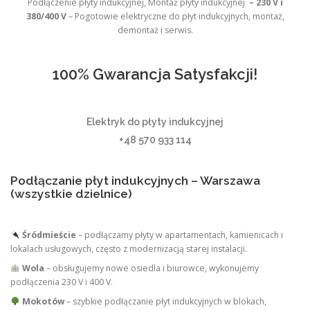
Podłączenie płyty indukcyjnej, Montaż płyty indukcyjnej
– 230 V i
380/400 V
– Pogotowie elektryczne do płyt indukcyjnych, montaż,
demontaż i serwis.
100% Gwarancja Satysfakcji!
Elektryk do płyty indukcyjnej
+48 570 933 114
Podłączanie płyt indukcyjnych – Warszawa
(wszystkie dzielnice)
Śródmieście
– podłączamy płyty w apartamentach, kamienicach i
lokalach usługowych, często z modernizacją starej instalacji.
Wola
– obsługujemy nowe osiedla i biurowce, wykonujemy
podłączenia 230 V i 400 V.
Mokotów
– szybkie podłączanie płyt indukcyjnych w blokach,