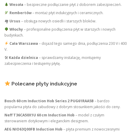
Wesoła
– bezpieczne podłączanie płyt z doborem zabezpieczeń.
Rembertów
– montaż płyt indukcyjnych i ceramicznych.
🏘
Ursus
– obsługa nowych osiedli i starszych bloków.
Włochy
– profesjonalne podłączenia płyt w starszych i nowych
budynkach.
Cała Warszawa
– dojazd tego samego dnia, podłączenia 230 V i 400
V.
🛠
Każda dzielnica
– sprawdzamy instalację, montujemy
zabezpieczenia i testujemy płytę.
Polecane płyty indukcyjne
Bosch 60 cm Induction Hob Series 2 PUG61RAA5B
– bardzo
popularna płyta do zabudowy z dobrym stosunkiem jakości do ceny.
Neff T36CA50X1U 60 cm Induction Hob
– model z czułym
sterowaniem dotykowym i eleganckim designem.
AEG NIO63Q00FB Induction Hob
– płyta premium z nowoczesnymi