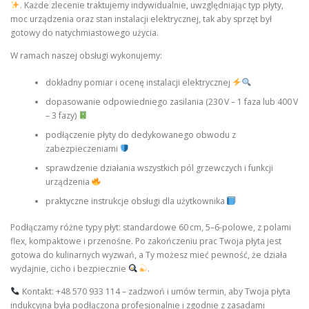
. Każde zlecenie traktujemy indywidualnie, uwzględniając typ płyty,
moc urządzenia oraz stan instalacji elektrycznej, tak aby sprzęt był
gotowy do natychmiastowego użycia.
W ramach naszej obsługi wykonujemy:
dokładny pomiar i ocenę instalacji elektrycznej
dopasowanie odpowiedniego zasilania (230 V – 1 faza lub 400 V
– 3 fazy)
podłączenie płyty do dedykowanego obwodu z
zabezpieczeniami
sprawdzenie działania wszystkich pól grzewczych i funkcji
urządzenia
praktyczne instrukcje obsługi dla użytkownika
Podłączamy różne typy płyt: standardowe 60 cm, 5–6-polowe, z polami
flex, kompaktowe i przenośne. Po zakończeniu prac Twoja płyta jest
gotowa do kulinarnych wyzwań, a Ty możesz mieć pewność, że działa
wydajnie, cicho i bezpiecznie
.
Kontakt: +48 570 933 114 – zadzwoń i umów termin, aby Twoja płyta
indukcyjna była podłączona profesjonalnie i zgodnie z zasadami