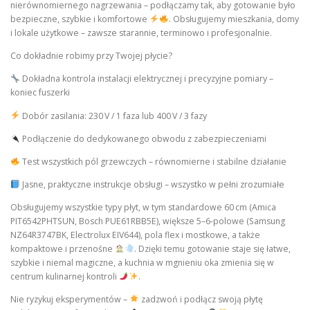
nierównomiernego nagrzewania – podłączamy tak, aby gotowanie było
bezpieczne, szybkie i komfortowe
. Obsługujemy mieszkania, domy
i lokale użytkowe – zawsze starannie, terminowo i profesjonalnie.
Co dokładnie robimy przy Twojej płycie?
Dokładna kontrola instalacji elektrycznej i precyzyjne pomiary –
koniec fuszerki
Dobór zasilania: 230 V / 1 faza lub 400 V / 3 fazy
Podłączenie do dedykowanego obwodu z zabezpieczeniami
Test wszystkich pól grzewczych – równomierne i stabilne działanie
Jasne, praktyczne instrukcje obsługi – wszystko w pełni zrozumiałe
Obsługujemy wszystkie typy płyt, w tym standardowe 60 cm (Amica
PIT6542PHTSUN, Bosch PUE61RBB5E), większe 5–6-polowe (Samsung
NZ64R3747BK, Electrolux EIV644), pola flex i mostkowe, a także
kompaktowe i przenośne
. Dzięki temu gotowanie staje się łatwe,
szybkie i niemal magiczne, a kuchnia w mgnieniu oka zmienia się w
centrum kulinarnej kontroli
.
Nie ryzykuj eksperymentów –
zadzwoń i podłącz swoją płytę