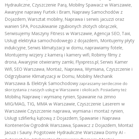
Hydrauliczne
Czyszczenie Parą
Mobilny Spawacz w Warszawie
,
,
,
Awaryjne naprawy Furtek i Bram
Naprawy Samochodów z
,
Dojazdem
Warsztat mobilny
Naprawa i serwis jacuzzi oraz
,
,
wanien SPA
Poszukiwanie zgubionych złotych obrączek
,
,
Serwisujemy Maszyny Fitness w Warszawie
Agencja SEO
Taxi
,
,
,
Usługi elektryka samochodowego z dojazdem
,
Montujemy płyty
indukcyjne
Serwis klimatyzacji w domu
naprawiamy fotele
,
,
,
Montujemy wizjery z kamerą i kamery wifi
Robimy filmy z
,
drona
Awaryjnie otwieramy zamki
Flyxpress.pl
Serwis Kamer
,
,
,
Wifi
SEO Warszawa
Montaż, Naprawa, Wymiana, Czyszczenie i
,
,
Odgrzybianie Klimatyzacji w Domu
Mobilny Mechanik
,
Warszawa & Elektryk Samochodowy
zapraszamy serdecznie do
skorzystania z naszych usług w Warszawie i okolicach. Posiadamy też
Mobilną Naprawę i wymianę rynien
Spawanie na zimno
,
MIG/MAG, TIG, MMA w Warszawie
Czyszczenie Laserem w
,
Warszawie
Czyszczenie naprawa, wymiana i montaż rynien
,
Usługi szlifierką kątową z Dojazdem
Spawanie i Naprawa
,
Kontenerów
Ogrodnik Warszawa
Spawacz z Dojazdem
Montaż
,
,
Jacuzi i Sauny
Pogotowie Hydrauliczne Warszawa
Domy AI -
.