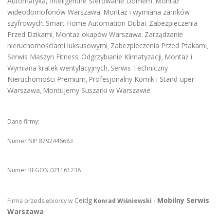
Automatyka, Inteligentne Sterowanie Domem
Montaż
.
wideodomofonów Warszawa
Montaż i wymiana zamków
,
szyfrowych
Smart Home Automation Dubai
Zabezpieczenia
.
.
Przed Dzikami
Montaż okapów Warszawa
Zarządzanie
,
.
nieruchomościami luksusowymi
Zabezpieczenia Przed Ptakami
,
,
Serwis Maszyn Fitness
Odgrzybianie Klimatyzacji
Montaż i
,
,
Wymiana kratek wentylacyjnych
Serwis Techniczny
,
Nieruchomości Premium
Profesjonalny Komik i Stand-uper
,
Warszawa
Montujemy Suszarki w Warszawie
,
.
Dane firmy:
Numer NIP 8792446683
Numer REGON 021161238
Ceidg
Mobilny Serwis
Firma przedsiębiorcy w
Konrad Wiśniewski -
Warszawa