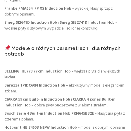
funkcjami.
Franke FMA654I FP XS Induction Hob
– wysokiej klasy sprzęt z
dobrymi opiniami.
Smeg SI2641D Induction Hob
i
Smeg SIB2741D Induction Hob
–
włoskie płyty o stylowym wyglądzie i solidnej konstrukcji.
Modele o różnych parametrach i dla różnych
potrzeb
BELLING IHL773 77 cm Induction Hob
– większa płyta dla większych
kuchni.
Barazza 1PIDC60N Induction Hob
– ekskluzywny model z eleganckim
szkłem.
CIARRA 59 cm Built‑in Induction Hob
i
CIARRA 4 Zones Built‑in
Induction Hob
– dobre płyty budżetowe z wieloma strefami.
Bosch Serie 4 Built‑in Induction Hob PKN645BB2E
– klasyczna płyta z
czterema polami.
Hotpoint HB 8460B NE/W Induction Hob
– model z dobrymi opiniami