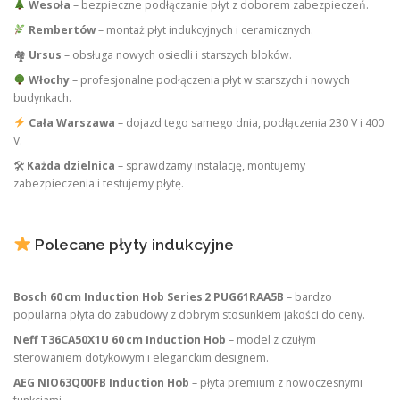
Wesoła
– bezpieczne podłączanie płyt z doborem zabezpieczeń.
Rembertów
– montaż płyt indukcyjnych i ceramicznych.
🏘
Ursus
– obsługa nowych osiedli i starszych bloków.
Włochy
– profesjonalne podłączenia płyt w starszych i nowych
budynkach.
Cała Warszawa
– dojazd tego samego dnia, podłączenia 230 V i 400
V.
🛠
Każda dzielnica
– sprawdzamy instalację, montujemy
zabezpieczenia i testujemy płytę.
Polecane płyty indukcyjne
Bosch 60 cm Induction Hob Series 2 PUG61RAA5B
– bardzo
popularna płyta do zabudowy z dobrym stosunkiem jakości do ceny.
Neff T36CA50X1U 60 cm Induction Hob
– model z czułym
sterowaniem dotykowym i eleganckim designem.
AEG NIO63Q00FB Induction Hob
– płyta premium z nowoczesnymi