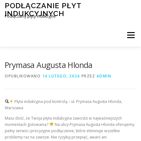
Przejdź
PODŁĄCZANIE PŁYT
do
INDUKCYJNYCH
treści
Podłączamy płyty indukcyjne
Menu
PODŁĄCZENIE PŁYTY INDUKCYJNEJ
BLOG
Prymasa Augusta Hlonda
OPUBLIKOWANO
14 LUTEGO, 2026
PRZEZ
ADMIN
KONTAKT
Płyta indukcyjna pod kontrolą – ul. Prymasa Augusta Hlonda,
Warszawa
Masz dość, że Twoja płyta indukcyjna zawodzi w najważniejszych
momentach gotowania?
Na ulicy Prymasa Augusta Hlonda oferujemy
pełny serwis i precyzyjne podłączenie, które eliminuje wszelkie
problemy raz na zawsze. Nie ryzykuj przepięć, awarii ani