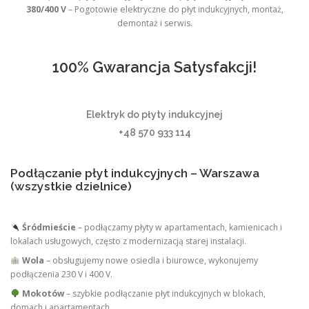
380/400 V
– Pogotowie elektryczne do płyt indukcyjnych, montaż,
demontaż i serwis.
100% Gwarancja Satysfakcji!
Elektryk do płyty indukcyjnej
+48 570 933 114
Podłączanie płyt indukcyjnych – Warszawa
(wszystkie dzielnice)
Śródmieście
– podłączamy płyty w apartamentach, kamienicach i
lokalach usługowych, często z modernizacją starej instalacji.
Wola
– obsługujemy nowe osiedla i biurowce, wykonujemy
podłączenia 230 V i 400 V.
Mokotów
– szybkie podłączanie płyt indukcyjnych w blokach,
domach i apartamentach.