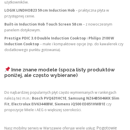
użytkowników.
LOGIK LINDHOB23 59 cm Induction Hob
– praktyczna płyta w
przystępnej cenie.
Built‑in Induction Hob Touch Screen 58 cm
– z nowoczesnym
panelem dotykowym.
Prestige PDIC 3.0 Double Induction Cooktop
i
Philips 2100 W
Induction Cooktop
– małe i kompaktowe opcje (np. do kawalerek czy
dodatkowego punktu gotowania).
Inne znane modele (spoza listy produktów
poniżej, ale często wybierane)
Do najbardziej popularnych płyt często wymienianych w rankingach
należą też m.in.:
Bosch PVQ631HC1E
,
Samsung NZ64B5046KK Slim
Fit
,
Electrolux EIV63440BW
,
Siemens iQ500 ED851HWB1E
czy
propozycje Miele i AEG o większej szerokości.
Pogotowie
Nasz mobilny serwis w Warszawie oferuje wiele usług: