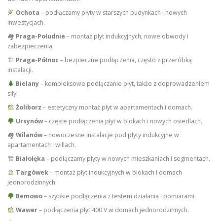
Ochota
– podłączamy płyty w starszych budynkach i nowych
inwestycjach.
🏘
Praga-Południe
– montaż płyt indukcyjnych, nowe obwody i
zabezpieczenia.
🏗
Praga-Północ
– bezpieczne podłączenia, często z przeróbką
instalacji.
Bielany
– kompleksowe podłączanie płyt, także z doprowadzeniem
siły.
Żoliborz
– estetyczny montaż płyt w apartamentach i domach.
Ursynów
– częste podłączenia płyt w blokach i nowych osiedlach.
🏘
Wilanów
– nowoczesne instalacje pod płyty indukcyjne w
apartamentach i willach.
🏗
Białołęka
– podłączamy płyty w nowych mieszkaniach i segmentach.
Targówek
– montaż płyt indukcyjnych w blokach i domach
jednorodzinnych.
Bemowo
– szybkie podłączenia z testem działania i pomiarami.
Wawer
– podłączenia płyt 400 V w domach jednorodzinnych.