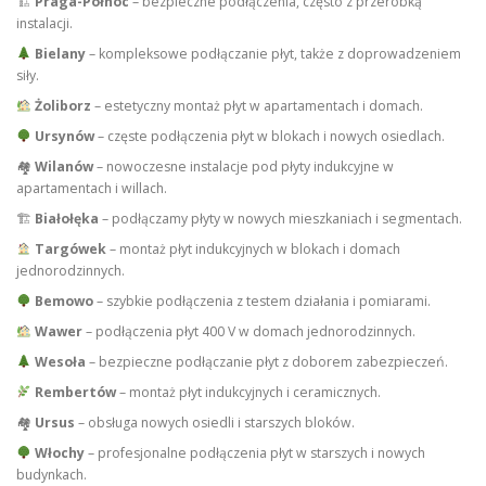
🏗
Praga-Północ
– bezpieczne podłączenia, często z przeróbką
instalacji.
Bielany
– kompleksowe podłączanie płyt, także z doprowadzeniem
siły.
Żoliborz
– estetyczny montaż płyt w apartamentach i domach.
Ursynów
– częste podłączenia płyt w blokach i nowych osiedlach.
🏘
Wilanów
– nowoczesne instalacje pod płyty indukcyjne w
apartamentach i willach.
🏗
Białołęka
– podłączamy płyty w nowych mieszkaniach i segmentach.
Targówek
– montaż płyt indukcyjnych w blokach i domach
jednorodzinnych.
Bemowo
– szybkie podłączenia z testem działania i pomiarami.
Wawer
– podłączenia płyt 400 V w domach jednorodzinnych.
Wesoła
– bezpieczne podłączanie płyt z doborem zabezpieczeń.
Rembertów
– montaż płyt indukcyjnych i ceramicznych.
🏘
Ursus
– obsługa nowych osiedli i starszych bloków.
Włochy
– profesjonalne podłączenia płyt w starszych i nowych
budynkach.