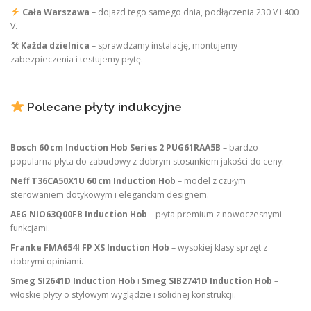
Cała Warszawa
– dojazd tego samego dnia, podłączenia 230 V i 400
V.
🛠
Każda dzielnica
– sprawdzamy instalację, montujemy
zabezpieczenia i testujemy płytę.
Polecane płyty indukcyjne
Bosch 60 cm Induction Hob Series 2 PUG61RAA5B
– bardzo
popularna płyta do zabudowy z dobrym stosunkiem jakości do ceny.
Neff T36CA50X1U 60 cm Induction Hob
– model z czułym
sterowaniem dotykowym i eleganckim designem.
AEG NIO63Q00FB Induction Hob
– płyta premium z nowoczesnymi
funkcjami.
Franke FMA654I FP XS Induction Hob
– wysokiej klasy sprzęt z
dobrymi opiniami.
Smeg SI2641D Induction Hob
i
Smeg SIB2741D Induction Hob
–
włoskie płyty o stylowym wyglądzie i solidnej konstrukcji.