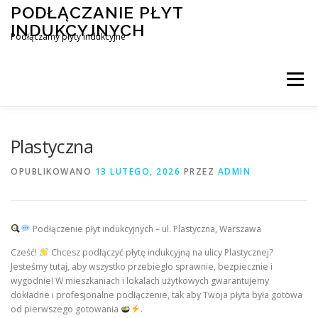
Przejdź
PODŁĄCZANIE PŁYT
do
INDUKCYJNYCH
treści
Podłączamy płyty indukcyjne
Menu
PODŁĄCZENIE PŁYTY INDUKCYJNEJ
BLOG
Plastyczna
OPUBLIKOWANO
13 LUTEGO, 2026
PRZEZ
ADMIN
KONTAKT
Podłączenie płyt indukcyjnych – ul. Plastyczna, Warszawa
Cześć!
Chcesz podłączyć płytę indukcyjną na ulicy Plastycznej?
Jesteśmy tutaj, aby wszystko przebiegło sprawnie, bezpiecznie i
wygodnie! W mieszkaniach i lokalach użytkowych gwarantujemy
dokładne i profesjonalne podłączenie, tak aby Twoja płyta była gotowa
od pierwszego gotowania
.