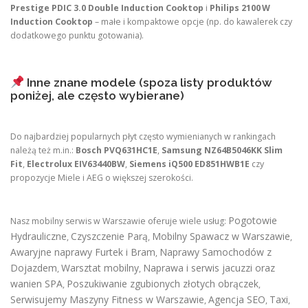
Prestige PDIC 3.0 Double Induction Cooktop
i
Philips 2100 W
Induction Cooktop
– małe i kompaktowe opcje (np. do kawalerek czy
dodatkowego punktu gotowania).
Inne znane modele (spoza listy produktów
poniżej, ale często wybierane)
Do najbardziej popularnych płyt często wymienianych w rankingach
należą też m.in.:
Bosch PVQ631HC1E
,
Samsung NZ64B5046KK Slim
Fit
,
Electrolux EIV63440BW
,
Siemens iQ500 ED851HWB1E
czy
propozycje Miele i AEG o większej szerokości.
Pogotowie
Nasz mobilny serwis w Warszawie oferuje wiele usług:
Hydrauliczne
Czyszczenie Parą
Mobilny Spawacz w Warszawie
,
,
,
Awaryjne naprawy Furtek i Bram
Naprawy Samochodów z
,
Dojazdem
Warsztat mobilny
Naprawa i serwis jacuzzi oraz
,
,
wanien SPA
Poszukiwanie zgubionych złotych obrączek
,
,
Serwisujemy Maszyny Fitness w Warszawie
Agencja SEO
Taxi
,
,
,