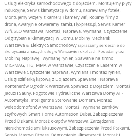
Usługi elektryka samochodowego z dojazdem
,
Montujemy płyty
indukcyjne
Serwis klimatyzacji w domu
naprawiamy fotele
,
,
,
Montujemy wizjery z kamerą i kamery wifi
Robimy filmy z
,
drona
Awaryjnie otwieramy zamki
Flyxpress.pl
Serwis Kamer
,
,
,
Wifi
SEO Warszawa
Montaż, Naprawa, Wymiana, Czyszczenie i
,
,
Odgrzybianie Klimatyzacji w Domu
Mobilny Mechanik
,
Warszawa & Elektryk Samochodowy
zapraszamy serdecznie do
skorzystania z naszych usług w Warszawie i okolicach. Posiadamy też
Mobilną Naprawę i wymianę rynien
Spawanie na zimno
,
MIG/MAG, TIG, MMA w Warszawie
Czyszczenie Laserem w
,
Warszawie
Czyszczenie naprawa, wymiana i montaż rynien
,
Usługi szlifierką kątową z Dojazdem
Spawanie i Naprawa
,
Kontenerów
Ogrodnik Warszawa
Spawacz z Dojazdem
Montaż
,
,
Jacuzi i Sauny
Pogotowie Hydrauliczne Warszawa
Domy AI -
.
Automatyka, Inteligentne Sterowanie Domem
Montaż
.
wideodomofonów Warszawa
Montaż i wymiana zamków
,
szyfrowych
Smart Home Automation Dubai
Zabezpieczenia
.
.
Przed Dzikami
Montaż okapów Warszawa
Zarządzanie
,
.
nieruchomościami luksusowymi
Zabezpieczenia Przed Ptakami
,
,
Serwis Maszyn Fitness
Odgrzybianie Klimatyzacji
Montaż i
,
,