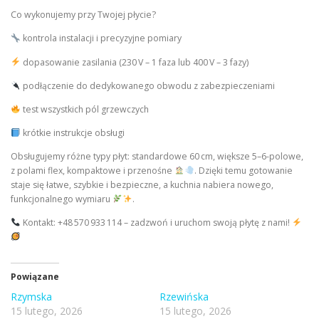
Co wykonujemy przy Twojej płycie?
kontrola instalacji i precyzyjne pomiary
dopasowanie zasilania (230 V – 1 faza lub 400 V – 3 fazy)
podłączenie do dedykowanego obwodu z zabezpieczeniami
test wszystkich pól grzewczych
krótkie instrukcje obsługi
Obsługujemy różne typy płyt: standardowe 60 cm, większe 5–6-polowe,
z polami flex, kompaktowe i przenośne
. Dzięki temu gotowanie
staje się łatwe, szybkie i bezpieczne, a kuchnia nabiera nowego,
funkcjonalnego wymiaru
.
Kontakt: +48 570 933 114 – zadzwoń i uruchom swoją płytę z nami!
Powiązane
Rzymska
Rzewińska
15 lutego, 2026
15 lutego, 2026