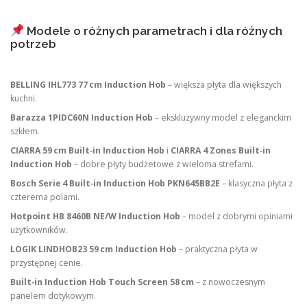
Modele o różnych parametrach i dla różnych
potrzeb
BELLING IHL773 77 cm Induction Hob
– większa płyta dla większych
kuchni.
Barazza 1PIDC60N Induction Hob
– ekskluzywny model z eleganckim
szkłem.
CIARRA 59 cm Built‑in Induction Hob
i
CIARRA 4 Zones Built‑in
Induction Hob
– dobre płyty budżetowe z wieloma strefami.
Bosch Serie 4 Built‑in Induction Hob PKN645BB2E
– klasyczna płyta z
czterema polami.
Hotpoint HB 8460B NE/W Induction Hob
– model z dobrymi opiniami
użytkowników.
LOGIK LINDHOB23 59 cm Induction Hob
– praktyczna płyta w
przystępnej cenie.
Built‑in Induction Hob Touch Screen 58 cm
– z nowoczesnym
panelem dotykowym.