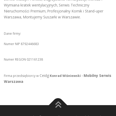
Wymiana kratek wentylacyjnych
Serwis Techniczny
,
Nieruchomości Premium
Profesjonalny Komik i Stand-uper
,
Warszawa
Montujemy Suszarki w Warszawie
,
.
Dane firmy:
Numer NIP 8792446683
Numer REGON 021161238
Ceidg
Mobilny Serwis
Firma przedsiębiorcy w
Konrad Wiśniewski -
Warszawa