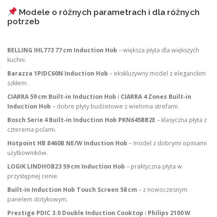
Modele o różnych parametrach i dla różnych
potrzeb
BELLING IHL773 77 cm Induction Hob
– większa płyta dla większych
kuchni.
Barazza 1PIDC60N Induction Hob
– ekskluzywny model z eleganckim
szkłem.
CIARRA 59 cm Built‑in Induction Hob
i
CIARRA 4 Zones Built‑in
Induction Hob
– dobre płyty budżetowe z wieloma strefami.
Bosch Serie 4 Built‑in Induction Hob PKN645BB2E
– klasyczna płyta z
czterema polami.
Hotpoint HB 8460B NE/W Induction Hob
– model z dobrymi opiniami
użytkowników.
LOGIK LINDHOB23 59 cm Induction Hob
– praktyczna płyta w
przystępnej cenie.
Built‑in Induction Hob Touch Screen 58 cm
– z nowoczesnym
panelem dotykowym.
Prestige PDIC 3.0 Double Induction Cooktop
i
Philips 2100 W