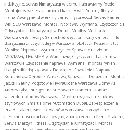
indukcyjne
Serwis klimatyzacji w domu
naprawiamy fotele
,
,
,
Montujemy wizjery z kamerą i kamery wifi
Robimy filmy z
,
drona
Awaryjnie otwieramy zamki
Flyxpress.pl
Serwis Kamer
,
,
,
Wifi
SEO Warszawa
Montaż, Naprawa, Wymiana, Czyszczenie i
,
,
Odgrzybianie Klimatyzacji w Domu
Mobilny Mechanik
,
Warszawa & Elektryk Samochodowy
zapraszamy serdecznie do
skorzystania z naszych usług w Warszawie i okolicach. Posiadamy też
Mobilną Naprawę i wymianę rynien
Spawanie na zimno
,
MIG/MAG, TIG, MMA w Warszawie
Czyszczenie Laserem w
,
Warszawie
Czyszczenie naprawa, wymiana i montaż rynien
,
Usługi szlifierką kątową z Dojazdem
Spawanie i Naprawa
,
Kontenerów
Ogrodnik Warszawa
Spawacz z Dojazdem
Montaż
,
,
Jacuzi i Sauny
Pogotowie Hydrauliczne Warszawa
Domy AI -
.
Automatyka, Inteligentne Sterowanie Domem
Montaż
.
wideodomofonów Warszawa
Montaż i wymiana zamków
,
szyfrowych
Smart Home Automation Dubai
Zabezpieczenia
.
.
Przed Dzikami
Montaż okapów Warszawa
Zarządzanie
,
.
nieruchomościami luksusowymi
Zabezpieczenia Przed Ptakami
,
,
Serwis Maszyn Fitness
Odgrzybianie Klimatyzacji
Montaż i
,
,
Wymiana kratek wentylacyjnych
Serwis Techniczny