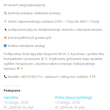
W ramach usługi wykonujemy:
kontrolę instalacji i dokładne pomiary
dobór odpowiedniego zasilania (230 V – 1 faza lub 400 V – 3 fazy)
podłączenie płyty do dedykowanego obwodu z zabezpieczeniami
test wszystkich pól grzewczych
krótkie instruktaże obsługi
Podłączamy różne typy płyt: klasyczne 60 cm, 5–6-polowe, z polami flex,
kompaktowe i przenośne
. Dzięki temu gotowanie staje się łatwe,
szybkie i bezpieczne, a kuchnia nabiera nowego, funkcjonalnego
wymiaru
.
Kontakt: +48 570 933 114 – zadzwoń i odkryj moc indukcji!
Powiązane
Samotna
Piotra Gruszczyńskiego
15 lutego, 2026
13 lutego, 2026
W „Elektryk do płyt
W „Elektryk do płyt