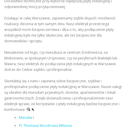
Doradztwo techniczne przy wyborze najlepszej płyty indukcyjnej i
odpowiedniej mocy przyłączeniowej
Działając w całej Warszawie, zapewniamy szybki dojazd i możliwość
realizacji zlecenia w tym samym dniu. Nasz elektryk przestrzega
wszystkich norm bezpieczeństwa i dba o to, aby podłączenie płyty
indukcyjnej było nie tylko skuteczne, ale też bezpieczne dla
domowników i sprzętu.
Niezależnie od tego, czy mieszkasz w centrum Śródmieścia, na
Mokotowie, w spokojnym Ursynowie, czy na peryferiach Białołęki lub
Wawra, nasz elektryk do podłączania płyt indukcyjnych w Warszawie
dotrze do Ciebie szybko i profesjonalnie.
Skontaktuj się z nami i zapewnij sobie bezpieczne, szybkie i
profesjonalne podłączenie płyty indukcyjnej w Warszawie. Nasze usługi
są idealne dla mieszkań prywatnych, domów, apartamentów i lokali
gastronomicznych. Dzięki doświadczeniu i profesjonalizmowi nasz
elektryk sprawi, że korzystanie z płyty indukcyjnej będzie bezpieczne i
komfortowe.
Mieszka I
Pl. Thomasa Woodrowa Wilsona