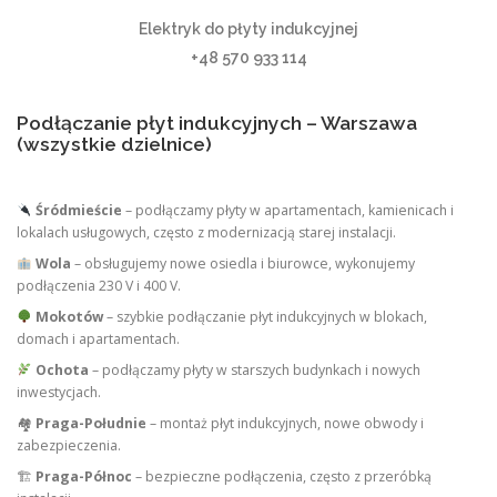
Elektryk do płyty indukcyjnej
+48 570 933 114
Podłączanie płyt indukcyjnych – Warszawa
(wszystkie dzielnice)
Śródmieście
– podłączamy płyty w apartamentach, kamienicach i
lokalach usługowych, często z modernizacją starej instalacji.
Wola
– obsługujemy nowe osiedla i biurowce, wykonujemy
podłączenia 230 V i 400 V.
Mokotów
– szybkie podłączanie płyt indukcyjnych w blokach,
domach i apartamentach.
Ochota
– podłączamy płyty w starszych budynkach i nowych
inwestycjach.
🏘
Praga-Południe
– montaż płyt indukcyjnych, nowe obwody i
zabezpieczenia.
🏗
Praga-Północ
– bezpieczne podłączenia, często z przeróbką