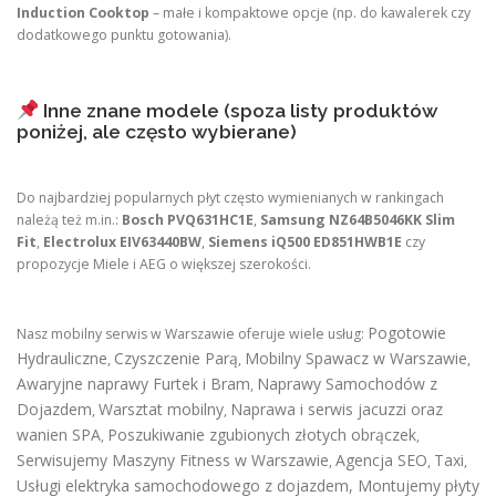
Induction Cooktop
– małe i kompaktowe opcje (np. do kawalerek czy
dodatkowego punktu gotowania).
Inne znane modele (spoza listy produktów
poniżej, ale często wybierane)
Do najbardziej popularnych płyt często wymienianych w rankingach
należą też m.in.:
Bosch PVQ631HC1E
,
Samsung NZ64B5046KK Slim
Fit
,
Electrolux EIV63440BW
,
Siemens iQ500 ED851HWB1E
czy
propozycje Miele i AEG o większej szerokości.
Pogotowie
Nasz mobilny serwis w Warszawie oferuje wiele usług:
Hydrauliczne
Czyszczenie Parą
Mobilny Spawacz w Warszawie
,
,
,
Awaryjne naprawy Furtek i Bram
Naprawy Samochodów z
,
Dojazdem
Warsztat mobilny
Naprawa i serwis jacuzzi oraz
,
,
wanien SPA
Poszukiwanie zgubionych złotych obrączek
,
,
Serwisujemy Maszyny Fitness w Warszawie
Agencja SEO
Taxi
,
,
,
Usługi elektryka samochodowego z dojazdem
,
Montujemy płyty