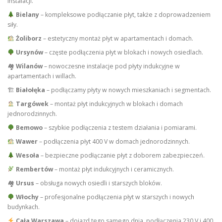
instalacji.
Bielany
– kompleksowe podłączanie płyt, także z doprowadzeniem
siły.
Żoliborz
– estetyczny montaż płyt w apartamentach i domach.
Ursynów
– częste podłączenia płyt w blokach i nowych osiedlach.
🏘
Wilanów
– nowoczesne instalacje pod płyty indukcyjne w
apartamentach i willach.
🏗
Białołęka
– podłączamy płyty w nowych mieszkaniach i segmentach.
Targówek
– montaż płyt indukcyjnych w blokach i domach
jednorodzinnych.
Bemowo
– szybkie podłączenia z testem działania i pomiarami.
Wawer
– podłączenia płyt 400 V w domach jednorodzinnych.
Wesoła
– bezpieczne podłączanie płyt z doborem zabezpieczeń.
Rembertów
– montaż płyt indukcyjnych i ceramicznych.
🏘
Ursus
– obsługa nowych osiedli i starszych bloków.
Włochy
– profesjonalne podłączenia płyt w starszych i nowych
budynkach.
Cała Warszawa
– dojazd tego samego dnia, podłączenia 230 V i 400