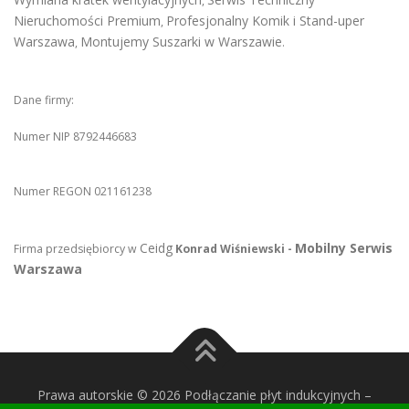
,
Nieruchomości Premium
Profesjonalny Komik i Stand-uper
,
Warszawa
Montujemy Suszarki w Warszawie
,
.
Dane firmy:
Numer NIP 8792446683
Numer REGON 021161238
Ceidg
Mobilny Serwis
Firma przedsiębiorcy w
Konrad Wiśniewski -
Warszawa
Prawa autorskie © 2026 Podłączanie płyt indukcyjnych
–