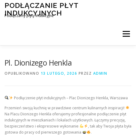
Przejdź
PODŁĄCZANIE PŁYT
do
INDUKCYJNYCH
treści
Podłączamy płyty indukcyjne
Menu
PODŁĄCZENIE PŁYTY INDUKCYJNEJ
BLOG
Pl. Dionizego Henkla
OPUBLIKOWANO
13 LUTEGO, 2026
PRZEZ
ADMIN
KONTAKT
Podłączenie płyt indukcyjnych – Plac Dionizego Henkla, Warszawa
Przemień swoją kuchnię w prawdziwe centrum kulinarnych inspiracji!
Na Placu Dionizego Henkla oferujemy profesjonalne podłączenie płyt
indukcyjnych w mieszkaniach i lokalach użytkowych. Łączymy precyzję,
bezpieczeństwo i ekspresowe wykonanie
, tak aby Twoja płyta była
gotowa do pracy od pierwszego gotowania
.