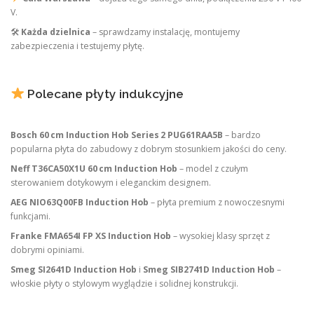
V.
🛠
Każda dzielnica
– sprawdzamy instalację, montujemy
zabezpieczenia i testujemy płytę.
Polecane płyty indukcyjne
Bosch 60 cm Induction Hob Series 2 PUG61RAA5B
– bardzo
popularna płyta do zabudowy z dobrym stosunkiem jakości do ceny.
Neff T36CA50X1U 60 cm Induction Hob
– model z czułym
sterowaniem dotykowym i eleganckim designem.
AEG NIO63Q00FB Induction Hob
– płyta premium z nowoczesnymi
funkcjami.
Franke FMA654I FP XS Induction Hob
– wysokiej klasy sprzęt z
dobrymi opiniami.
Smeg SI2641D Induction Hob
i
Smeg SIB2741D Induction Hob
–
włoskie płyty o stylowym wyglądzie i solidnej konstrukcji.