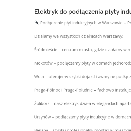
Elektryk do podłączenia płyty in
Podłączenie płyt indukcyjnych w Warszawie – P
Działamy we wszystkich dzielnicach Warszawy:
Śródmieście – centrum miasta, gdzie działamy w 
Mokotów – podłączamy płyty w domach jednorodzi
Wola – oferujemy szybki dojazd i awaryjne podłącz
Praga-Północ i Praga-Południe – fachowo instaluje
Żoliborz – nasz elektryk działa w eleganckich ap
Ursynów – podłączamy płyty indukcyjne w domach 
Bielany – szybki i profesjonalny montaż w mieszka