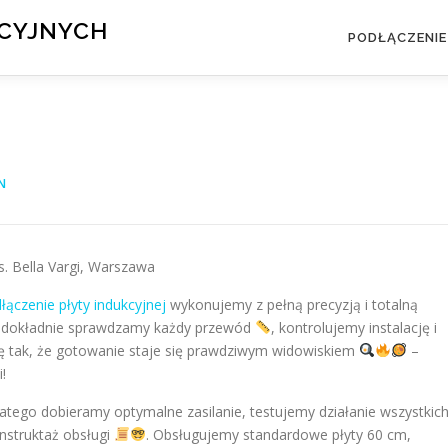
KCYJNYCH
PODŁĄCZENIE
N
s. Bella Vargi, Warszawa
łączenie płyty indukcyjnej
wykonujemy z pełną precyzją i totalną
, dokładnie sprawdzamy każdy przewód
, kontrolujemy instalację i
tę tak, że gotowanie staje się prawdziwym widowiskiem
–
!
latego dobieramy optymalne zasilanie, testujemy działanie wszystkic
nstruktaż obsługi
. Obsługujemy standardowe płyty 60 cm,