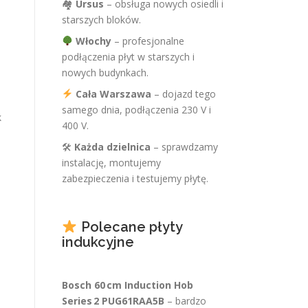
🏘
Ursus
– obsługa nowych osiedli i
starszych bloków.
Włochy
– profesjonalne
podłączenia płyt w starszych i
nowych budynkach.
Cała Warszawa
– dojazd tego
samego dnia, podłączenia 230 V i
k
400 V.
🛠
Każda dzielnica
– sprawdzamy
instalację, montujemy
zabezpieczenia i testujemy płytę.
Polecane płyty
indukcyjne
Bosch 60 cm Induction Hob
Series 2 PUG61RAA5B
– bardzo