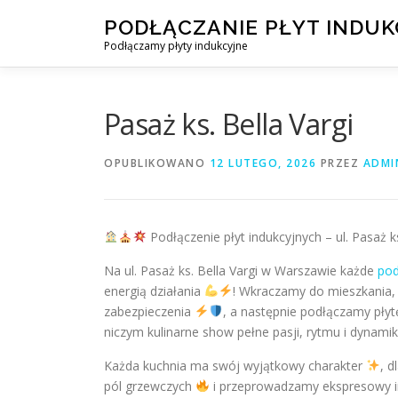
Przejdź
PODŁĄCZANIE PŁYT INDU
do
Podłączamy płyty indukcyjne
treści
Pasaż ks. Bella Vargi
OPUBLIKOWANO
12 LUTEGO, 2026
PRZEZ
ADMI
Podłączenie płyt indukcyjnych – ul. Pasaż k
Na ul. Pasaż ks. Bella Vargi w Warszawie każde
pod
energią działania
! Wkraczamy do mieszkania
zabezpieczenia
, a następnie podłączamy pły
niczym kulinarne show pełne pasji, rytmu i dynamiki
Każda kuchnia ma swój wyjątkowy charakter
, d
pól grzewczych
i przeprowadzamy ekspresowy i