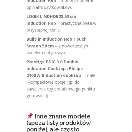
Induction Hob
– model z dobrymi
opiniami użytkowników.
LOGIK LINDHOB23 59 cm
Induction Hob
– praktyczna płyta w
przystępnej cenie.
Built‑in Induction Hob Touch
Screen 58 cm
– z nowoczesnym
panelem dotykowym.
Prestige PDIC 3.0 Double
Induction Cooktop
i
Philips
2100 W Induction Cooktop
– małe
i kompaktowe opcje (np. do
kawalerek czy dodatkowego punktu
gotowania).
Inne znane modele
(spoza listy produktów
poniżej, ale często