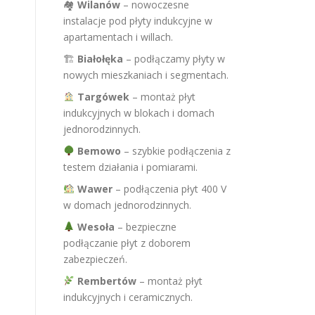
🏘
Wilanów
– nowoczesne
instalacje pod płyty indukcyjne w
apartamentach i willach.
🏗
Białołęka
– podłączamy płyty w
nowych mieszkaniach i segmentach.
Targówek
– montaż płyt
indukcyjnych w blokach i domach
jednorodzinnych.
Bemowo
– szybkie podłączenia z
testem działania i pomiarami.
Wawer
– podłączenia płyt 400 V
w domach jednorodzinnych.
Wesoła
– bezpieczne
podłączanie płyt z doborem
zabezpieczeń.
Rembertów
– montaż płyt
indukcyjnych i ceramicznych.