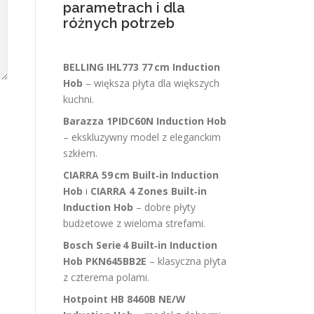
parametrach i dla
różnych potrzeb
BELLING IHL773 77 cm Induction
Hob
– większa płyta dla większych
kuchni.
Barazza 1PIDC60N Induction Hob
– ekskluzywny model z eleganckim
szkłem.
CIARRA 59 cm Built‑in Induction
Hob
i
CIARRA 4 Zones Built‑in
Induction Hob
– dobre płyty
budżetowe z wieloma strefami.
Bosch Serie 4 Built‑in Induction
Hob PKN645BB2E
– klasyczna płyta
z czterema polami.
Hotpoint HB 8460B NE/W