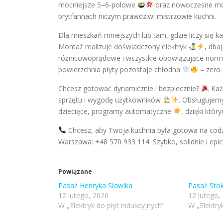
mocniejsze 5–6-polowe
oraz nowoczesne mod
brytfannach niczym prawdziwi mistrzowie kuchni.
Dla mieszkań mniejszych lub tam, gdzie liczy się
Montaż realizuje doświadczony elektryk
, dba
różnicowoprądowe i wszystkie obowiązujące normy.
powierzchnia płyty pozostaje chłodna
– zero 
Chcesz gotować dynamicznie i bezpiecznie?
Każd
sprzętu i wygodę użytkowników
. Obsługujemy
dziecięce, programy automatyczne
, dzięki któ
Chcesz, aby Twoja kuchnia była gotowa na codzi
Warszawa: +48 570 933 114. Szybko, solidnie i epi
Powiązane
Pasaż Henryka Sławika
Pasaż Sto
12 lutego, 2026
12 lutego,
W „Elektryk do płyt indukcyjnych"
W „Elektry