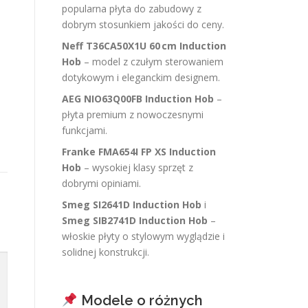
popularna płyta do zabudowy z
dobrym stosunkiem jakości do ceny.
Neff T36CA50X1U 60 cm Induction
Hob
– model z czułym sterowaniem
dotykowym i eleganckim designem.
AEG NIO63Q00FB Induction Hob
–
płyta premium z nowoczesnymi
funkcjami.
Franke FMA654I FP XS Induction
Hob
– wysokiej klasy sprzęt z
dobrymi opiniami.
Smeg SI2641D Induction Hob
i
Smeg SIB2741D Induction Hob
–
włoskie płyty o stylowym wyglądzie i
solidnej konstrukcji.
Modele o różnych