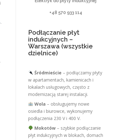
Elektryk do płyty indukcyjnej
i
+48 570 933 114
.
Podłączanie płyt
indukcyjnych –
Warszawa (wszystkie
dzielnice)
y
Śródmieście
– podłączamy płyty
w apartamentach, kamienicach i
lokalach usługowych, często z
modernizacją starej instalacji.
Wola
– obsługujemy nowe
osiedla i biurowce, wykonujemy
podłączenia 230 V i 400 V.
Mokotów
– szybkie podłączanie
płyt indukcyjnych w blokach, domach