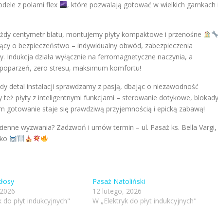
ele z polami flex
, które pozwalają gotować w wielkich garnkach 
 każdy centymetr blatu, montujemy płyty kompaktowe i przenośne
jący o bezpieczeństwo – indywidualny obwód, zabezpieczenia
 Indukcja działa wyłącznie na ferromagnetyczne naczynia, a
poparzeń, zero stresu, maksimum komfortu!
y detal instalacji sprawdzamy z pasją, dbając o niezawodność
 też płyty z inteligentnymi funkcjami – sterowanie dotykowe, blokad
rym gotowanie staje się prawdziwą przyjemnością i epicką zabawą!
enne wyzwania? Zadzwoń i umów termin – ul. Pasaż ks. Bella Vargi,
cko
kłosy
Pasaż Natoliński
 2026
12 lutego, 2026
k do płyt indukcyjnych"
W „Elektryk do płyt indukcyjnych"