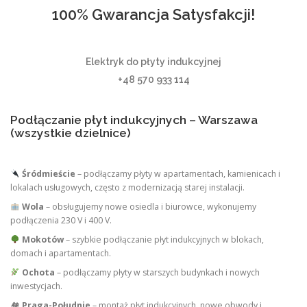
100% Gwarancja Satysfakcji!
Elektryk do płyty indukcyjnej
+48 570 933 114
Podłączanie płyt indukcyjnych – Warszawa
(wszystkie dzielnice)
Śródmieście
– podłączamy płyty w apartamentach, kamienicach i
lokalach usługowych, często z modernizacją starej instalacji.
Wola
– obsługujemy nowe osiedla i biurowce, wykonujemy
podłączenia 230 V i 400 V.
Mokotów
– szybkie podłączanie płyt indukcyjnych w blokach,
domach i apartamentach.
Ochota
– podłączamy płyty w starszych budynkach i nowych
inwestycjach.
🏘
Praga-Południe
– montaż płyt indukcyjnych, nowe obwody i