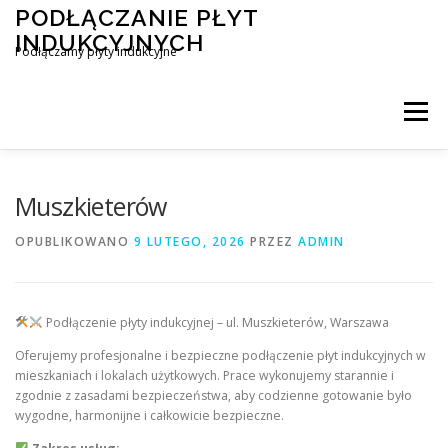
Przejdź
PODŁĄCZANIE PŁYT
do
INDUKCYJNYCH
treści
Podłączamy płyty indukcyjne
Menu
PODŁĄCZENIE PŁYTY INDUKCYJNEJ
BLOG
Muszkieterów
OPUBLIKOWANO
9 LUTEGO, 2026
PRZEZ
ADMIN
KONTAKT
Podłączenie płyty indukcyjnej – ul. Muszkieterów, Warszawa
Oferujemy profesjonalne i bezpieczne podłączenie płyt indukcyjnych w
mieszkaniach i lokalach użytkowych. Prace wykonujemy starannie i
zgodnie z zasadami bezpieczeństwa, aby codzienne gotowanie było
wygodne, harmonijne i całkowicie bezpieczne.