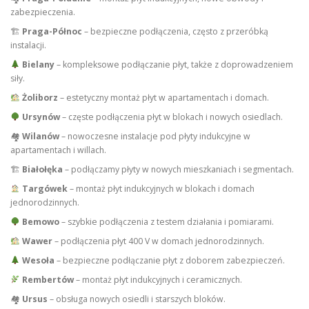
zabezpieczenia.
🏗
Praga-Północ
– bezpieczne podłączenia, często z przeróbką
instalacji.
Bielany
– kompleksowe podłączanie płyt, także z doprowadzeniem
siły.
Żoliborz
– estetyczny montaż płyt w apartamentach i domach.
Ursynów
– częste podłączenia płyt w blokach i nowych osiedlach.
🏘
Wilanów
– nowoczesne instalacje pod płyty indukcyjne w
apartamentach i willach.
🏗
Białołęka
– podłączamy płyty w nowych mieszkaniach i segmentach.
Targówek
– montaż płyt indukcyjnych w blokach i domach
jednorodzinnych.
Bemowo
– szybkie podłączenia z testem działania i pomiarami.
Wawer
– podłączenia płyt 400 V w domach jednorodzinnych.
Wesoła
– bezpieczne podłączanie płyt z doborem zabezpieczeń.
Rembertów
– montaż płyt indukcyjnych i ceramicznych.
🏘
Ursus
– obsługa nowych osiedli i starszych bloków.