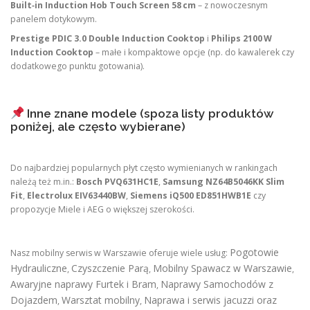
Built‑in Induction Hob Touch Screen 58 cm
– z nowoczesnym
panelem dotykowym.
Prestige PDIC 3.0 Double Induction Cooktop
i
Philips 2100 W
Induction Cooktop
– małe i kompaktowe opcje (np. do kawalerek czy
dodatkowego punktu gotowania).
Inne znane modele (spoza listy produktów
poniżej, ale często wybierane)
Do najbardziej popularnych płyt często wymienianych w rankingach
należą też m.in.:
Bosch PVQ631HC1E
,
Samsung NZ64B5046KK Slim
Fit
,
Electrolux EIV63440BW
,
Siemens iQ500 ED851HWB1E
czy
propozycje Miele i AEG o większej szerokości.
Pogotowie
Nasz mobilny serwis w Warszawie oferuje wiele usług:
Hydrauliczne
Czyszczenie Parą
Mobilny Spawacz w Warszawie
,
,
,
Awaryjne naprawy Furtek i Bram
Naprawy Samochodów z
,
Dojazdem
Warsztat mobilny
Naprawa i serwis jacuzzi oraz
,
,