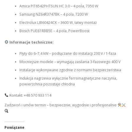
Amica PIT6542PHTSUN HC 3.0 – 4 pola, 7350 W
Samsung NZ64R3747BK – 4 pola, 7200 W
Electrolux LIB60424CK – 3600 W, łatwy montaż
Bosch PUE61RBB5E – 4 pola, PowerBoost
Informacje techniczne:
Płyty do 6–7,4 kW – podłączane do instalacji 230 V / 1-faza
Mocniejsze modele – wymagają zasilania 3-fazowego 400 V
Instalacje wykonywane zgodnie z normami bezpieczeństwa
Indukcja nagrzewa wyłącznie ferromagnetyczne naczynia,
powierzchnia pozostaje chłodna
Kontakt: +48 570 933 114
Zadzwoń i umów termin – bezpiecznie, wygodnie i profesjonalnie
Powiązane