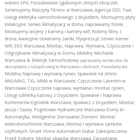
wanien SPA
Poszukiwanie zgubionych złotych obrączek
,
,
Serwisujemy Maszyny Fitness w Warszawie
Agencja SEO
Taxi
,
,
,
Usługi elektryka samochodowego z dojazdem
,
Montujemy płyty
indukcyjne
Serwis klimatyzacji w domu
naprawiamy fotele
,
,
,
Montujemy wizjery z kamerą i kamery wifi
Robimy filmy z
,
drona
Awaryjnie otwieramy zamki
Flyxpress.pl
Serwis Kamer
,
,
,
Wifi
SEO Warszawa
Montaż, Naprawa, Wymiana, Czyszczenie i
,
,
Odgrzybianie Klimatyzacji w Domu
Mobilny Mechanik
,
Warszawa & Elektryk Samochodowy
zapraszamy serdecznie do
skorzystania z naszych usług w Warszawie i okolicach. Posiadamy też
Mobilną Naprawę i wymianę rynien
Spawanie na zimno
,
MIG/MAG, TIG, MMA w Warszawie
Czyszczenie Laserem w
,
Warszawie
Czyszczenie naprawa, wymiana i montaż rynien
,
Usługi szlifierką kątową z Dojazdem
Spawanie i Naprawa
,
Kontenerów
Ogrodnik Warszawa
Spawacz z Dojazdem
Montaż
,
,
Jacuzi i Sauny
Pogotowie Hydrauliczne Warszawa
Domy AI -
.
Automatyka, Inteligentne Sterowanie Domem
Montaż
.
wideodomofonów Warszawa
Montaż i wymiana zamków
,
szyfrowych
Smart Home Automation Dubai
Zabezpieczenia
.
.
Przed Dzikami
Montaż okapów Warszawa
Zarządzanie
,
.