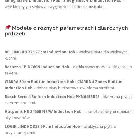
Smeg SI2641D Induction Hob
i
Smeg SIB2741D Induction Hob
–
włoskie płyty o stylowym wyglądzie i solidnej konstrukcji.
Modele o różnych parametrach i dla różnych
potrzeb
BELLING IHL773 77 cm Induction Hob
– większa płyta dla większych
kuchni.
Barazza 1PIDC60N Induction Hob
– ekskluzywny model z eleganckim
szkłem.
CIARRA 59 cm Built‑in Induction Hob
i
CIARRA 4 Zones Built‑in
Induction Hob
– dobre płyty budżetowe z wieloma strefami.
Bosch Serie 4 Built‑in Induction Hob PKN645BB2E
– klasyczna płyta z
czterema polami.
Hotpoint HB 8460B NE/W Induction Hob
– model z dobrymi opiniami
użytkowników.
LOGIK LINDHOB23 59 cm Induction Hob
– praktyczna płyta w
przystępnej cenie.