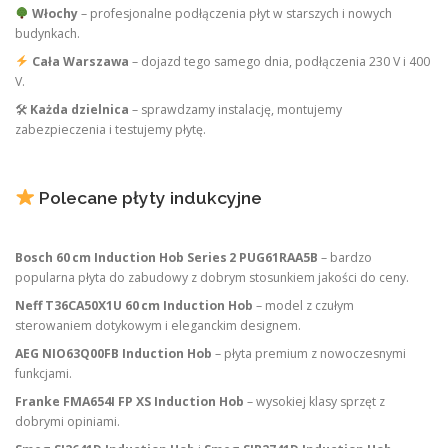
Włochy
– profesjonalne podłączenia płyt w starszych i nowych
budynkach.
Cała Warszawa
– dojazd tego samego dnia, podłączenia 230 V i 400
V.
🛠
Każda dzielnica
– sprawdzamy instalację, montujemy
zabezpieczenia i testujemy płytę.
Polecane płyty indukcyjne
Bosch 60 cm Induction Hob Series 2 PUG61RAA5B
– bardzo
popularna płyta do zabudowy z dobrym stosunkiem jakości do ceny.
Neff T36CA50X1U 60 cm Induction Hob
– model z czułym
sterowaniem dotykowym i eleganckim designem.
AEG NIO63Q00FB Induction Hob
– płyta premium z nowoczesnymi
funkcjami.
Franke FMA654I FP XS Induction Hob
– wysokiej klasy sprzęt z
dobrymi opiniami.