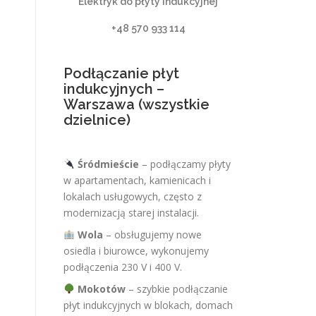
Elektryk do płyty indukcyjnej
+48 570 933 114
Podłączanie płyt
indukcyjnych –
Warszawa (wszystkie
dzielnice)
Śródmieście
– podłączamy płyty
w apartamentach, kamienicach i
lokalach usługowych, często z
modernizacją starej instalacji.
Wola
– obsługujemy nowe
osiedla i biurowce, wykonujemy
podłączenia 230 V i 400 V.
Mokotów
– szybkie podłączanie
płyt indukcyjnych w blokach, domach