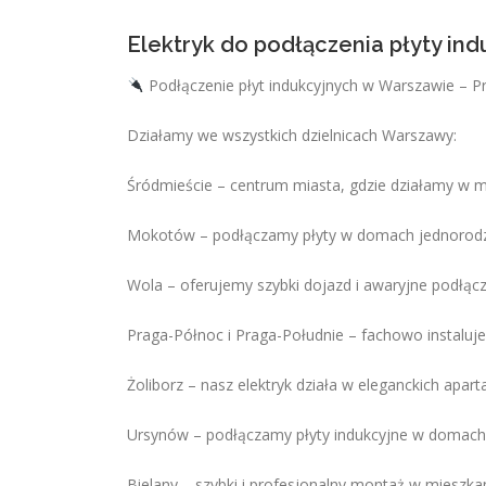
Elektryk do podłączenia płyty in
Podłączenie płyt indukcyjnych w Warszawie – P
Działamy we wszystkich dzielnicach Warszawy:
Śródmieście – centrum miasta, gdzie działamy w 
Mokotów – podłączamy płyty w domach jednorodzi
Wola – oferujemy szybki dojazd i awaryjne podłącz
Praga-Północ i Praga-Południe – fachowo instaluje
Żoliborz – nasz elektryk działa w eleganckich ap
Ursynów – podłączamy płyty indukcyjne w domach 
Bielany – szybki i profesjonalny montaż w mieszka