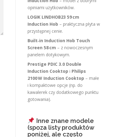
Induction Hob
– model z dobrymi
opiniami użytkowników.
LOGIK LINDHOB23 59 cm
Induction Hob
– praktyczna płyta w
przystępnej cenie.
Built‑in Induction Hob Touch
Screen 58 cm
– z nowoczesnym
panelem dotykowym.
Prestige PDIC 3.0 Double
Induction Cooktop
i
Philips
2100 W Induction Cooktop
– małe
i kompaktowe opcje (np. do
kawalerek czy dodatkowego punktu
gotowania).
Inne znane modele
(spoza listy produktów
poniżej, ale często