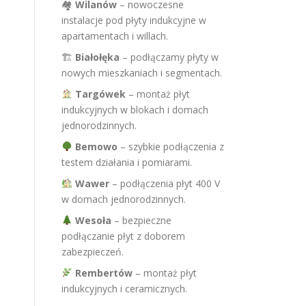
🏘
Wilanów
– nowoczesne
instalacje pod płyty indukcyjne w
apartamentach i willach.
🏗
Białołęka
– podłączamy płyty w
nowych mieszkaniach i segmentach.
Targówek
– montaż płyt
indukcyjnych w blokach i domach
jednorodzinnych.
Bemowo
– szybkie podłączenia z
testem działania i pomiarami.
Wawer
– podłączenia płyt 400 V
w domach jednorodzinnych.
Wesoła
– bezpieczne
podłączanie płyt z doborem
zabezpieczeń.
Rembertów
– montaż płyt
indukcyjnych i ceramicznych.