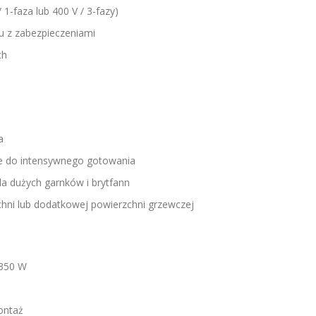
1-faza lub 400 V / 3-fazy)
 z zabezpieczeniami
ch
a
alne do intensywnego gotowania
la dużych garnków i brytfann
hni lub dodatkowej powierzchni grzewczej
7350 W
ontaż