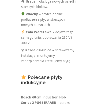
🏘
Ursus
– obsługa nowych osiedli i
starszych bloków.
Włochy
– profesjonalne
podłączenia płyt w starszych i
nowych budynkach.
Cała Warszawa
– dojazd tego
samego dnia, podłączenia 230 V i
400 V.
🛠
Każda dzielnica
– sprawdzamy
instalację, montujemy
zabezpieczenia i testujemy płytę.
Polecane płyty
indukcyjne
Bosch 60 cm Induction Hob
Series 2 PUG61RAA5B
– bardzo