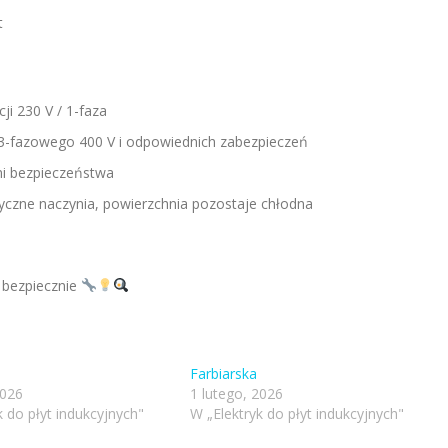
t
ji 230 V / 1-faza
3-fazowego 400 V i odpowiednich zabezpieczeń
mi bezpieczeństwa
yczne naczynia, powierzchnia pozostaje chłodna
 bezpiecznie
Farbiarska
2026
1 lutego, 2026
k do płyt indukcyjnych"
W „Elektryk do płyt indukcyjnych"