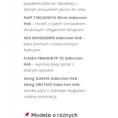
popularna płyta do zabudowy z
dobrym stosunkiem jakości do ceny.
Neff T36CA50X1U 60 cm Induction
Hob
– model z czułym sterowaniem
dotykowym i eleganckim designem.
AEG NIO63Q00FB Induction Hob
–
płyta premium z nowoczesnymi
k
funkcjami.
Franke FMA654I FP XS Induction
Hob
– wysokiej klasy sprzęt z
dobrymi opiniami.
Smeg SI2641D Induction Hob
i
Smeg SIB2741D Induction Hob
–
włoskie płyty o stylowym wyglądzie i
solidnej konstrukcji.
Modele o różnych