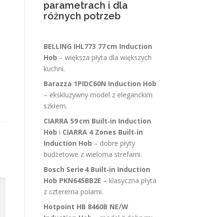
parametrach i dla
różnych potrzeb
BELLING IHL773 77 cm Induction
Hob
– większa płyta dla większych
kuchni.
Barazza 1PIDC60N Induction Hob
– ekskluzywny model z eleganckim
szkłem.
CIARRA 59 cm Built‑in Induction
Hob
i
CIARRA 4 Zones Built‑in
Induction Hob
– dobre płyty
budżetowe z wieloma strefami.
Bosch Serie 4 Built‑in Induction
Hob PKN645BB2E
– klasyczna płyta
z czterema polami.
Hotpoint HB 8460B NE/W