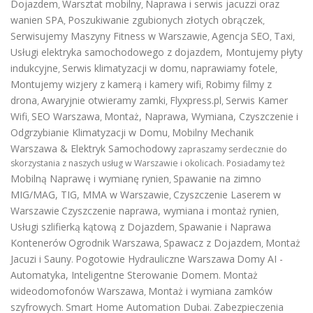
Dojazdem
Warsztat mobilny
Naprawa i serwis jacuzzi oraz
,
,
wanien SPA
Poszukiwanie zgubionych złotych obrączek
,
,
Serwisujemy Maszyny Fitness w Warszawie
Agencja SEO
Taxi
,
,
,
Usługi elektryka samochodowego z dojazdem
,
Montujemy płyty
indukcyjne
Serwis klimatyzacji w domu
naprawiamy fotele
,
,
,
Montujemy wizjery z kamerą i kamery wifi
Robimy filmy z
,
drona
Awaryjnie otwieramy zamki
Flyxpress.pl
Serwis Kamer
,
,
,
Wifi
SEO Warszawa
Montaż, Naprawa, Wymiana, Czyszczenie i
,
,
Odgrzybianie Klimatyzacji w Domu
Mobilny Mechanik
,
Warszawa & Elektryk Samochodowy
zapraszamy serdecznie do
skorzystania z naszych usług w Warszawie i okolicach. Posiadamy też
Mobilną Naprawę i wymianę rynien
Spawanie na zimno
,
MIG/MAG, TIG, MMA w Warszawie
Czyszczenie Laserem w
,
Warszawie
Czyszczenie naprawa, wymiana i montaż rynien
,
Usługi szlifierką kątową z Dojazdem
Spawanie i Naprawa
,
Kontenerów
Ogrodnik Warszawa
Spawacz z Dojazdem
Montaż
,
,
Jacuzi i Sauny
Pogotowie Hydrauliczne Warszawa
Domy AI -
.
Automatyka, Inteligentne Sterowanie Domem
Montaż
.
wideodomofonów Warszawa
Montaż i wymiana zamków
,
szyfrowych
Smart Home Automation Dubai
Zabezpieczenia
.
.