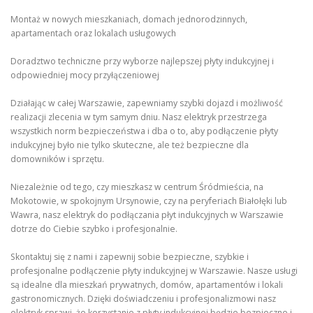
Montaż w nowych mieszkaniach, domach jednorodzinnych,
apartamentach oraz lokalach usługowych
Doradztwo techniczne przy wyborze najlepszej płyty indukcyjnej i
odpowiedniej mocy przyłączeniowej
Działając w całej Warszawie, zapewniamy szybki dojazd i możliwość
realizacji zlecenia w tym samym dniu. Nasz elektryk przestrzega
wszystkich norm bezpieczeństwa i dba o to, aby podłączenie płyty
indukcyjnej było nie tylko skuteczne, ale też bezpieczne dla
domowników i sprzętu.
Niezależnie od tego, czy mieszkasz w centrum Śródmieścia, na
Mokotowie, w spokojnym Ursynowie, czy na peryferiach Białołęki lub
Wawra, nasz elektryk do podłączania płyt indukcyjnych w Warszawie
dotrze do Ciebie szybko i profesjonalnie.
Skontaktuj się z nami i zapewnij sobie bezpieczne, szybkie i
profesjonalne podłączenie płyty indukcyjnej w Warszawie. Nasze usługi
są idealne dla mieszkań prywatnych, domów, apartamentów i lokali
gastronomicznych. Dzięki doświadczeniu i profesjonalizmowi nasz
elektryk sprawi, że korzystanie z płyty indukcyjnej będzie bezpieczne i