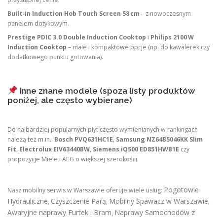
Built‑in Induction Hob Touch Screen 58 cm
– z nowoczesnym
panelem dotykowym.
Prestige PDIC 3.0 Double Induction Cooktop
i
Philips 2100 W
Induction Cooktop
– małe i kompaktowe opcje (np. do kawalerek czy
dodatkowego punktu gotowania).
Inne znane modele (spoza listy produktów
poniżej, ale często wybierane)
Do najbardziej popularnych płyt często wymienianych w rankingach
należą też m.in.:
Bosch PVQ631HC1E
,
Samsung NZ64B5046KK Slim
Fit
,
Electrolux EIV63440BW
,
Siemens iQ500 ED851HWB1E
czy
propozycje Miele i AEG o większej szerokości.
Pogotowie
Nasz mobilny serwis w Warszawie oferuje wiele usług:
Hydrauliczne
Czyszczenie Parą
Mobilny Spawacz w Warszawie
,
,
,
Awaryjne naprawy Furtek i Bram
Naprawy Samochodów z
,