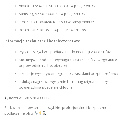
Amica PIT6542PHTSUN HC 3.0 – 4 pola, 7350 W
Samsung NZ64R3747BK – 4 pola, 7200 W
Electrolux LIB60424CK – 3600 W, łatwy montaż
Bosch PUE61RBB5E – 4 pola, PowerBoost
Informacje techniczne i bezpieczeństwo:
Płyty do 6–7,4 kW – podłączane do instalacji 230 V / 1-faza
Mocniejsze modele – wymagają zasilania 3-fazowego 400 V i
odpowiednich zabezpieczeń
Instalacje wykonywane zgodnie z zasadami bezpieczeństwa
Indukcja nagrzewa wyłącznie ferromagnetyczne naczynia,
powierzchnia pozostaje chłodna
Kontakt: +48 570 933 114
Zadzwoń i umów termin – szybkie, profesjonalne i bezpieczne
podłączenie płyty