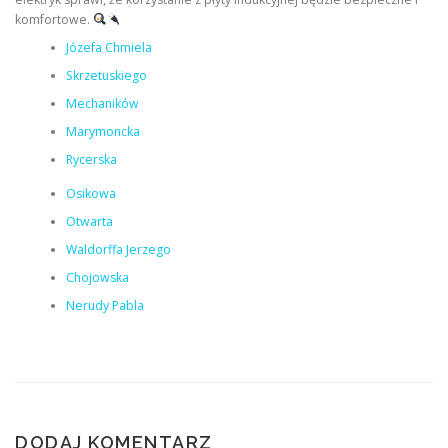
komfortowe.
Józefa Chmiela
Skrzetuskiego
Mechaników
Marymoncka
Rycerska
Osikowa
Otwarta
Waldorffa Jerzego
Chojowska
Nerudy Pabla
DODAJ KOMENTARZ