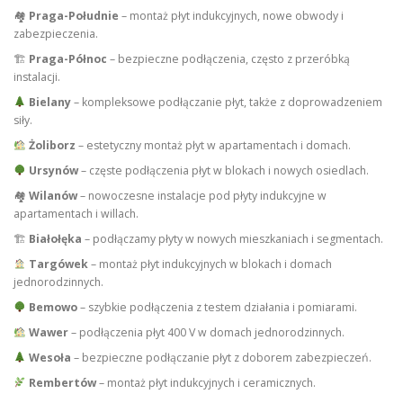
🏘
Praga-Południe
– montaż płyt indukcyjnych, nowe obwody i
zabezpieczenia.
🏗
Praga-Północ
– bezpieczne podłączenia, często z przeróbką
instalacji.
Bielany
– kompleksowe podłączanie płyt, także z doprowadzeniem
siły.
Żoliborz
– estetyczny montaż płyt w apartamentach i domach.
Ursynów
– częste podłączenia płyt w blokach i nowych osiedlach.
🏘
Wilanów
– nowoczesne instalacje pod płyty indukcyjne w
apartamentach i willach.
🏗
Białołęka
– podłączamy płyty w nowych mieszkaniach i segmentach.
Targówek
– montaż płyt indukcyjnych w blokach i domach
jednorodzinnych.
Bemowo
– szybkie podłączenia z testem działania i pomiarami.
Wawer
– podłączenia płyt 400 V w domach jednorodzinnych.
Wesoła
– bezpieczne podłączanie płyt z doborem zabezpieczeń.
Rembertów
– montaż płyt indukcyjnych i ceramicznych.