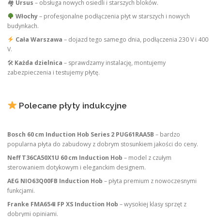
🏘
Ursus
– obsługa nowych osiedli i starszych bloków.
Włochy
– profesjonalne podłączenia płyt w starszych i nowych
budynkach.
Cała Warszawa
– dojazd tego samego dnia, podłączenia 230 V i 400
V.
🛠
Każda dzielnica
– sprawdzamy instalację, montujemy
zabezpieczenia i testujemy płytę.
Polecane płyty indukcyjne
Bosch 60 cm Induction Hob Series 2 PUG61RAA5B
– bardzo
popularna płyta do zabudowy z dobrym stosunkiem jakości do ceny.
Neff T36CA50X1U 60 cm Induction Hob
– model z czułym
sterowaniem dotykowym i eleganckim designem.
AEG NIO63Q00FB Induction Hob
– płyta premium z nowoczesnymi
funkcjami.
Franke FMA654I FP XS Induction Hob
– wysokiej klasy sprzęt z
dobrymi opiniami.