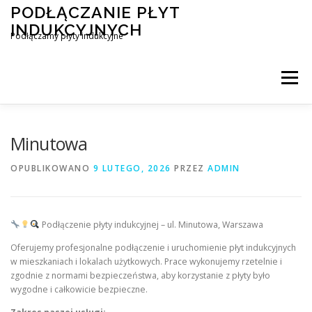
Przejdź
PODŁĄCZANIE PŁYT
do
INDUKCYJNYCH
treści
Podłączamy płyty indukcyjne
Menu
PODŁĄCZENIE PŁYTY INDUKCYJNEJ
BLOG
Minutowa
OPUBLIKOWANO
9 LUTEGO, 2026
PRZEZ
ADMIN
KONTAKT
Podłączenie płyty indukcyjnej – ul. Minutowa, Warszawa
Oferujemy profesjonalne podłączenie i uruchomienie płyt indukcyjnych
w mieszkaniach i lokalach użytkowych. Prace wykonujemy rzetelnie i
zgodnie z normami bezpieczeństwa, aby korzystanie z płyty było
wygodne i całkowicie bezpieczne.