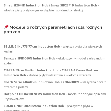
Smeg SI2641D Induction Hob
i
Smeg SIB2741D Induction Hob
–
włoskie płyty o stylowym wyglądzie i solidnej konstrukcji.
Modele o różnych parametrach i dla różnych
potrzeb
BELLING IHL773 77 cm Induction Hob
– większa płyta dla większych
kuchni.
Barazza 1PIDC60N Induction Hob
– ekskluzywny model z eleganckim
szkłem.
CIARRA 59 cm Built‑in Induction Hob
i
CIARRA 4 Zones Built‑in
Induction Hob
– dobre płyty budżetowe z wieloma strefami.
Bosch Serie 4 Built‑in Induction Hob PKN645BB2E
– klasyczna płyta z
czterema polami.
Hotpoint HB 8460B NE/W Induction Hob
– model z dobrymi opiniami
użytkowników.
LOGIK LINDHOB23 59 cm Induction Hob
– praktyczna płyta w
przystępnej cenie.