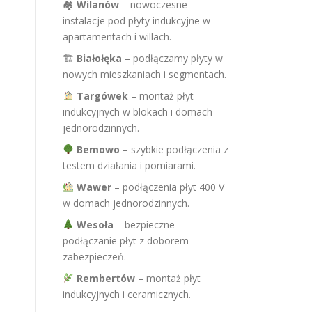
🏘
Wilanów
– nowoczesne
instalacje pod płyty indukcyjne w
apartamentach i willach.
🏗
Białołęka
– podłączamy płyty w
nowych mieszkaniach i segmentach.
Targówek
– montaż płyt
indukcyjnych w blokach i domach
jednorodzinnych.
Bemowo
– szybkie podłączenia z
testem działania i pomiarami.
Wawer
– podłączenia płyt 400 V
w domach jednorodzinnych.
Wesoła
– bezpieczne
podłączanie płyt z doborem
zabezpieczeń.
Rembertów
– montaż płyt
indukcyjnych i ceramicznych.