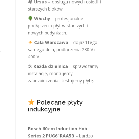
🏘
Ursus
– obsługa nowych osiedli i
starszych bloków.
Włochy
– profesjonalne
podłączenia płyt w starszych i
nowych budynkach.
Cała Warszawa
– dojazd tego
samego dnia, podłączenia 230 V i
k
400 V.
🛠
Każda dzielnica
– sprawdzamy
instalację, montujemy
zabezpieczenia i testujemy płytę.
Polecane płyty
indukcyjne
Bosch 60 cm Induction Hob
Series 2 PUG61RAA5B
– bardzo