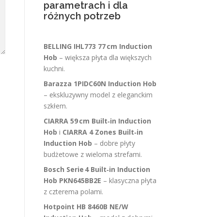
parametrach i dla
różnych potrzeb
BELLING IHL773 77 cm Induction
Hob
– większa płyta dla większych
kuchni.
Barazza 1PIDC60N Induction Hob
– ekskluzywny model z eleganckim
szkłem.
CIARRA 59 cm Built‑in Induction
Hob
i
CIARRA 4 Zones Built‑in
Induction Hob
– dobre płyty
budżetowe z wieloma strefami.
Bosch Serie 4 Built‑in Induction
Hob PKN645BB2E
– klasyczna płyta
z czterema polami.
Hotpoint HB 8460B NE/W