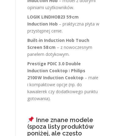
Induction Hob
– model z dobrymi
opiniami użytkowników.
LOGIK LINDHOB23 59 cm
Induction Hob
– praktyczna płyta w
przystępnej cenie.
Built‑in Induction Hob Touch
Screen 58 cm
– z nowoczesnym
panelem dotykowym.
Prestige PDIC 3.0 Double
Induction Cooktop
i
Philips
2100 W Induction Cooktop
– małe
i kompaktowe opcje (np. do
kawalerek czy dodatkowego punktu
gotowania).
Inne znane modele
(spoza listy produktów
poniżej, ale często