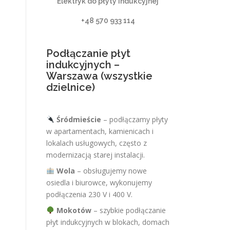
Elektryk do płyty indukcyjnej
+48 570 933 114
Podłączanie płyt
indukcyjnych –
Warszawa (wszystkie
dzielnice)
Śródmieście
– podłączamy płyty
w apartamentach, kamienicach i
lokalach usługowych, często z
modernizacją starej instalacji.
Wola
– obsługujemy nowe
osiedla i biurowce, wykonujemy
podłączenia 230 V i 400 V.
Mokotów
– szybkie podłączanie
płyt indukcyjnych w blokach, domach