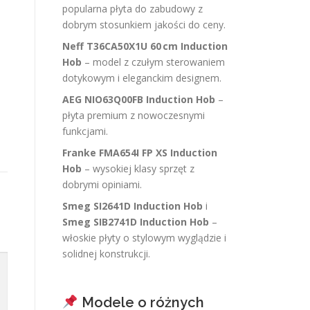
popularna płyta do zabudowy z
dobrym stosunkiem jakości do ceny.
Neff T36CA50X1U 60 cm Induction
Hob
– model z czułym sterowaniem
dotykowym i eleganckim designem.
AEG NIO63Q00FB Induction Hob
–
płyta premium z nowoczesnymi
funkcjami.
Franke FMA654I FP XS Induction
Hob
– wysokiej klasy sprzęt z
dobrymi opiniami.
Smeg SI2641D Induction Hob
i
Smeg SIB2741D Induction Hob
–
włoskie płyty o stylowym wyglądzie i
solidnej konstrukcji.
Modele o różnych