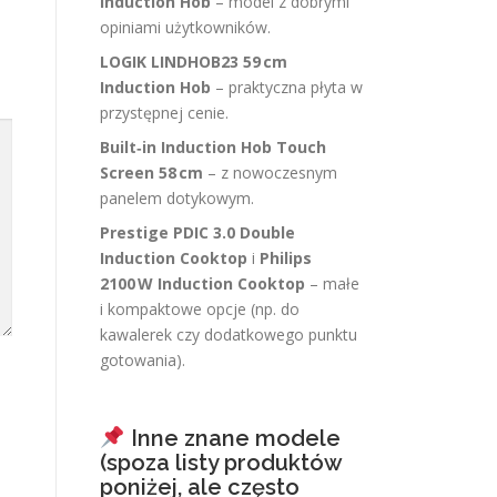
Induction Hob
– model z dobrymi
opiniami użytkowników.
LOGIK LINDHOB23 59 cm
Induction Hob
– praktyczna płyta w
przystępnej cenie.
Built‑in Induction Hob Touch
Screen 58 cm
– z nowoczesnym
panelem dotykowym.
Prestige PDIC 3.0 Double
Induction Cooktop
i
Philips
2100 W Induction Cooktop
– małe
i kompaktowe opcje (np. do
kawalerek czy dodatkowego punktu
gotowania).
Inne znane modele
(spoza listy produktów
poniżej, ale często