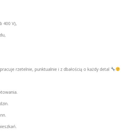
b 400 V),
du,
acuje rzetelnie, punktualnie i z dbałością o każdy detal
otowania.
dzin.
ann.
ieszkań.