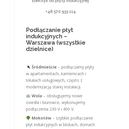
Elektryk do płyty indukcyjnej
+48 570 933 114
Podłączanie płyt
indukcyjnych –
Warszawa (wszystkie
dzielnice)
Śródmieście
– podłączamy płyty
w apartamentach, kamienicach i
lokalach usługowych, często z
modernizacją starej instalacji.
Wola
– obsługujemy nowe
osiedla i biurowce, wykonujemy
podłączenia 230 V i 400 V.
Mokotów
– szybkie podłączanie
płyt indukcyjnych w blokach, domach