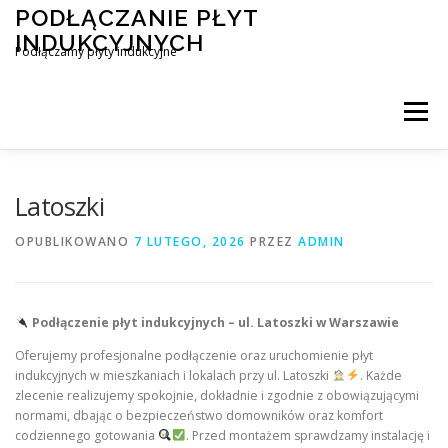
Przejdź
PODŁĄCZANIE PŁYT
do
INDUKCYJNYCH
treści
Podłączamy płyty indukcyjne
Menu
PODŁĄCZENIE PŁYTY INDUKCYJNEJ
BLOG
Latoszki
OPUBLIKOWANO
7 LUTEGO, 2026
PRZEZ
ADMIN
KONTAKT
Podłączenie płyt indukcyjnych – ul. Latoszki w Warszawie
Oferujemy profesjonalne podłączenie oraz uruchomienie płyt
indukcyjnych w mieszkaniach i lokalach przy ul. Latoszki
. Każde
zlecenie realizujemy spokojnie, dokładnie i zgodnie z obowiązującymi
normami, dbając o bezpieczeństwo domowników oraz komfort
codziennego gotowania
. Przed montażem sprawdzamy instalację i