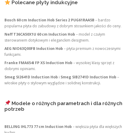
Polecane płyty indukcyjne
Bosch 60 cm Induction Hob Series 2 PUG61RAA5B
– bardzo
popularna płyta do zabudowy z dobrym stosunkiem jakości do ceny.
Neff T36CA50X1U 60 cm Induction Hob
– model z czułym
sterowaniem dotykowym i eleganckim designem.
AEG NIO63Q00FB Induction Hob
– płyta premium z nowoczesnymi
funkcjami.
Franke FMA654I FP XS Induction Hob
– wysokiej klasy sprzęt z
dobrymi opiniami.
Smeg SI2641D Induction Hob
i
Smeg SIB2741D Induction Hob
–
włoskie płyty o stylowym wyglądzie i solidnej konstrukcji.
Modele o różnych parametrach i dla różnych
potrzeb
BELLING IHL773 77 cm Induction Hob
– większa płyta dla większych
kuchni.