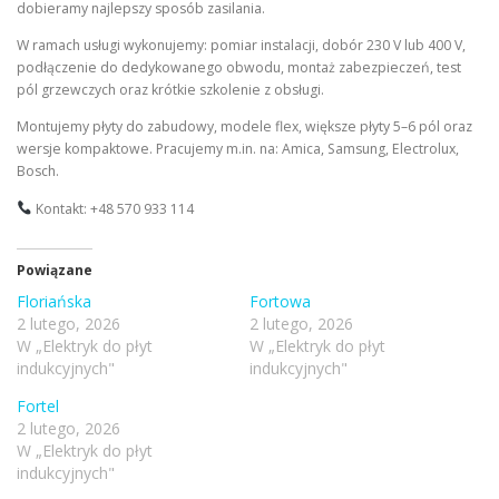
dobieramy najlepszy sposób zasilania.
W ramach usługi wykonujemy: pomiar instalacji, dobór 230 V lub 400 V,
podłączenie do dedykowanego obwodu, montaż zabezpieczeń, test
pól grzewczych oraz krótkie szkolenie z obsługi.
Montujemy płyty do zabudowy, modele flex, większe płyty 5–6 pól oraz
wersje kompaktowe. Pracujemy m.in. na: Amica, Samsung, Electrolux,
Bosch.
Kontakt: +48 570 933 114
Powiązane
Floriańska
Fortowa
2 lutego, 2026
2 lutego, 2026
W „Elektryk do płyt
W „Elektryk do płyt
indukcyjnych"
indukcyjnych"
Fortel
2 lutego, 2026
W „Elektryk do płyt
indukcyjnych"