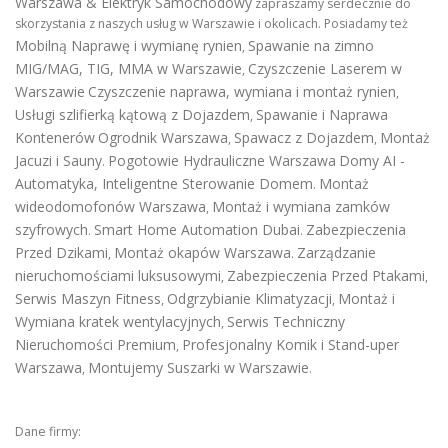
Warszawa & Elektryk Samochodowy
zapraszamy serdecznie do
skorzystania z naszych usług w Warszawie i okolicach. Posiadamy też
Mobilną Naprawę i wymianę rynien
Spawanie na zimno
,
MIG/MAG, TIG, MMA w Warszawie
Czyszczenie Laserem w
,
Warszawie
Czyszczenie naprawa, wymiana i montaż rynien
,
Usługi szlifierką kątową z Dojazdem
Spawanie i Naprawa
,
Kontenerów
Ogrodnik Warszawa
Spawacz z Dojazdem
Montaż
,
,
Jacuzi i Sauny
Pogotowie Hydrauliczne Warszawa
Domy AI -
.
Automatyka, Inteligentne Sterowanie Domem
Montaż
.
wideodomofonów Warszawa
Montaż i wymiana zamków
,
szyfrowych
Smart Home Automation Dubai
Zabezpieczenia
.
.
Przed Dzikami
Montaż okapów Warszawa
Zarządzanie
,
.
nieruchomościami luksusowymi
Zabezpieczenia Przed Ptakami
,
,
Serwis Maszyn Fitness
Odgrzybianie Klimatyzacji
Montaż i
,
,
Wymiana kratek wentylacyjnych
Serwis Techniczny
,
Nieruchomości Premium
Profesjonalny Komik i Stand-uper
,
Warszawa
Montujemy Suszarki w Warszawie
,
.
Dane firmy: