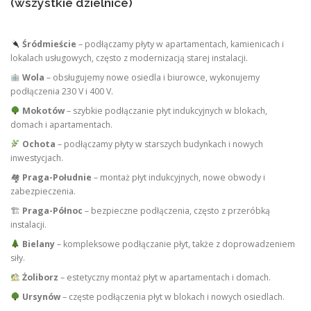
(wszystkie dzielnice)
Śródmieście
– podłączamy płyty w apartamentach, kamienicach i
lokalach usługowych, często z modernizacją starej instalacji.
Wola
– obsługujemy nowe osiedla i biurowce, wykonujemy
podłączenia 230 V i 400 V.
Mokotów
– szybkie podłączanie płyt indukcyjnych w blokach,
domach i apartamentach.
Ochota
– podłączamy płyty w starszych budynkach i nowych
inwestycjach.
🏘
Praga-Południe
– montaż płyt indukcyjnych, nowe obwody i
zabezpieczenia.
🏗
Praga-Północ
– bezpieczne podłączenia, często z przeróbką
instalacji.
Bielany
– kompleksowe podłączanie płyt, także z doprowadzeniem
siły.
Żoliborz
– estetyczny montaż płyt w apartamentach i domach.
Ursynów
– częste podłączenia płyt w blokach i nowych osiedlach.