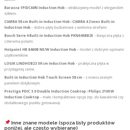
Barazza 1PIDC60N Induction Hob
– ekskluzywny model z eleganckim
szkłem.
CIARRA 59 cm Built‑in Induction Hob
i
CIARRA 4 Zones Built‑in
Induction Hob
– dobre płyty budżetowe z wieloma strefami.
Bosch Serie 4 Built‑in Induction Hob PKN645BB2E
– klasyczna płyta z
czterema polami.
Hotpoint HB 8460B NE/W Induction Hob
– model z dobrymi opiniami
użytkowników.
LOGIK LINDHOB23 59 cm Induction Hob
– praktyczna płyta w
przystępnej cenie.
Built‑in Induction Hob Touch Screen 58 cm
– z nowoczesnym
panelem dotykowym.
Prestige PDIC 3.0 Double Induction Cooktop
i
Philips 2100 W
Induction Cooktop
– małe i kompaktowe opcje (np. do kawalerek czy
dodatkowego punktu gotowania).
Inne znane modele (spoza listy produktów
poniżej, ale często wybierane)