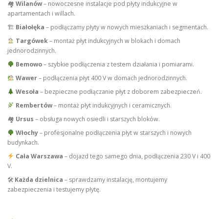
🏘
Wilanów
– nowoczesne instalacje pod płyty indukcyjne w
apartamentach i willach.
🏗
Białołęka
– podłączamy płyty w nowych mieszkaniach i segmentach.
Targówek
– montaż płyt indukcyjnych w blokach i domach
jednorodzinnych.
Bemowo
– szybkie podłączenia z testem działania i pomiarami.
Wawer
– podłączenia płyt 400 V w domach jednorodzinnych.
Wesoła
– bezpieczne podłączanie płyt z doborem zabezpieczeń.
Rembertów
– montaż płyt indukcyjnych i ceramicznych.
🏘
Ursus
– obsługa nowych osiedli i starszych bloków.
Włochy
– profesjonalne podłączenia płyt w starszych i nowych
budynkach.
Cała Warszawa
– dojazd tego samego dnia, podłączenia 230 V i 400
V.
🛠
Każda dzielnica
– sprawdzamy instalację, montujemy
zabezpieczenia i testujemy płytę.