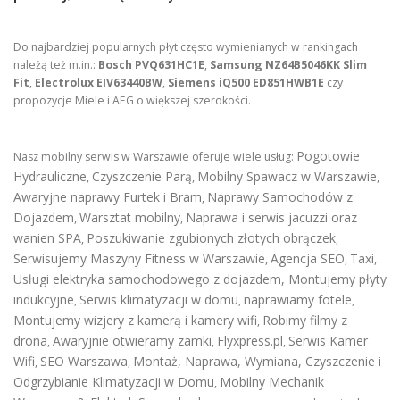
Do najbardziej popularnych płyt często wymienianych w rankingach
należą też m.in.:
Bosch PVQ631HC1E
,
Samsung NZ64B5046KK Slim
Fit
,
Electrolux EIV63440BW
,
Siemens iQ500 ED851HWB1E
czy
propozycje Miele i AEG o większej szerokości.
Pogotowie
Nasz mobilny serwis w Warszawie oferuje wiele usług:
Hydrauliczne
Czyszczenie Parą
Mobilny Spawacz w Warszawie
,
,
,
Awaryjne naprawy Furtek i Bram
Naprawy Samochodów z
,
Dojazdem
Warsztat mobilny
Naprawa i serwis jacuzzi oraz
,
,
wanien SPA
Poszukiwanie zgubionych złotych obrączek
,
,
Serwisujemy Maszyny Fitness w Warszawie
Agencja SEO
Taxi
,
,
,
Usługi elektryka samochodowego z dojazdem
,
Montujemy płyty
indukcyjne
Serwis klimatyzacji w domu
naprawiamy fotele
,
,
,
Montujemy wizjery z kamerą i kamery wifi
Robimy filmy z
,
drona
Awaryjnie otwieramy zamki
Flyxpress.pl
Serwis Kamer
,
,
,
Wifi
SEO Warszawa
Montaż, Naprawa, Wymiana, Czyszczenie i
,
,
Odgrzybianie Klimatyzacji w Domu
Mobilny Mechanik
,