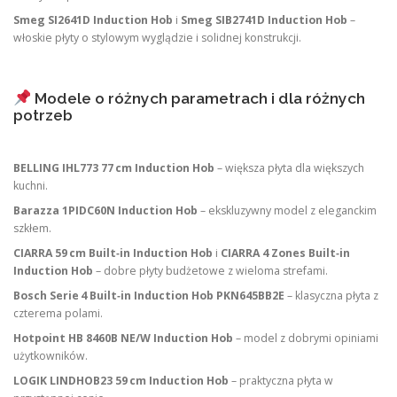
Smeg SI2641D Induction Hob
i
Smeg SIB2741D Induction Hob
–
włoskie płyty o stylowym wyglądzie i solidnej konstrukcji.
Modele o różnych parametrach i dla różnych
potrzeb
BELLING IHL773 77 cm Induction Hob
– większa płyta dla większych
kuchni.
Barazza 1PIDC60N Induction Hob
– ekskluzywny model z eleganckim
szkłem.
CIARRA 59 cm Built‑in Induction Hob
i
CIARRA 4 Zones Built‑in
Induction Hob
– dobre płyty budżetowe z wieloma strefami.
Bosch Serie 4 Built‑in Induction Hob PKN645BB2E
– klasyczna płyta z
czterema polami.
Hotpoint HB 8460B NE/W Induction Hob
– model z dobrymi opiniami
użytkowników.
LOGIK LINDHOB23 59 cm Induction Hob
– praktyczna płyta w