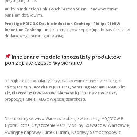
przystępnej cenie.
Built‑in Induction Hob Touch Screen 58 cm
– z nowoczesnym
panelem dotykowym.
Prestige PDIC 3.0 Double Induction Cooktop
i
Philips 2100 W
Induction Cooktop
– małe i kompaktowe opcje (np. do kawalerek czy
dodatkowego punktu gotowania).
Inne znane modele (spoza listy produktów
poniżej, ale często wybierane)
Do najbardziej popularnych płyt często wymienianych w rankingach
należą też m.in.:
Bosch PVQ631HC1E
,
Samsung NZ64B5046KK Slim
Fit
,
Electrolux EIV63440BW
,
Siemens iQ500 ED851HWB1E
czy
propozycje Miele i AEG o większej szerokości.
Pogotowie
Nasz mobilny serwis w Warszawie oferuje wiele usług:
Hydrauliczne
Czyszczenie Parą
Mobilny Spawacz w Warszawie
,
,
,
Awaryjne naprawy Furtek i Bram
Naprawy Samochodów z
,