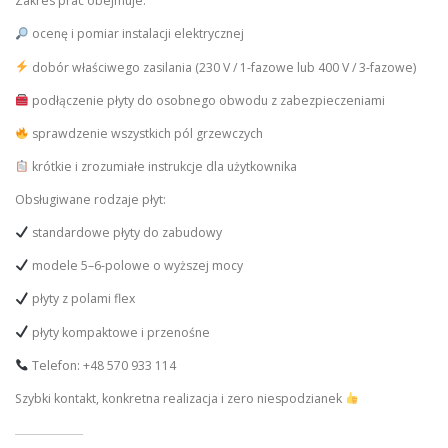
Zakres prac obejmuje:
ocenę i pomiar instalacji elektrycznej
dobór właściwego zasilania (230 V / 1-fazowe lub 400 V / 3-fazowe)
podłączenie płyty do osobnego obwodu z zabezpieczeniami
sprawdzenie wszystkich pól grzewczych
krótkie i zrozumiałe instrukcje dla użytkownika
Obsługiwane rodzaje płyt:
standardowe płyty do zabudowy
modele 5–6-polowe o wyższej mocy
płyty z polami flex
płyty kompaktowe i przenośne
Telefon: +48 570 933 114
Szybki kontakt, konkretna realizacja i zero niespodzianek