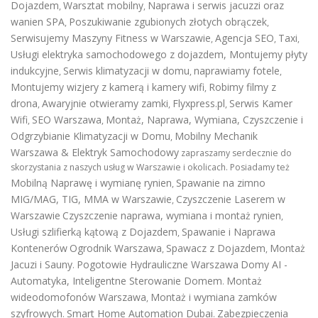
Dojazdem
Warsztat mobilny
Naprawa i serwis jacuzzi oraz
,
,
wanien SPA
Poszukiwanie zgubionych złotych obrączek
,
,
Serwisujemy Maszyny Fitness w Warszawie
Agencja SEO
Taxi
,
,
,
Usługi elektryka samochodowego z dojazdem
,
Montujemy płyty
indukcyjne
Serwis klimatyzacji w domu
naprawiamy fotele
,
,
,
Montujemy wizjery z kamerą i kamery wifi
Robimy filmy z
,
drona
Awaryjnie otwieramy zamki
Flyxpress.pl
Serwis Kamer
,
,
,
Wifi
SEO Warszawa
Montaż, Naprawa, Wymiana, Czyszczenie i
,
,
Odgrzybianie Klimatyzacji w Domu
Mobilny Mechanik
,
Warszawa & Elektryk Samochodowy
zapraszamy serdecznie do
skorzystania z naszych usług w Warszawie i okolicach. Posiadamy też
Mobilną Naprawę i wymianę rynien
Spawanie na zimno
,
MIG/MAG, TIG, MMA w Warszawie
Czyszczenie Laserem w
,
Warszawie
Czyszczenie naprawa, wymiana i montaż rynien
,
Usługi szlifierką kątową z Dojazdem
Spawanie i Naprawa
,
Kontenerów
Ogrodnik Warszawa
Spawacz z Dojazdem
Montaż
,
,
Jacuzi i Sauny
Pogotowie Hydrauliczne Warszawa
Domy AI -
.
Automatyka, Inteligentne Sterowanie Domem
Montaż
.
wideodomofonów Warszawa
Montaż i wymiana zamków
,
szyfrowych
Smart Home Automation Dubai
Zabezpieczenia
.
.