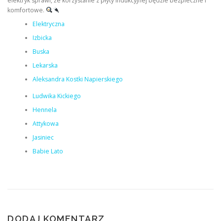
elektryk sprawi, że korzystanie z płyty indukcyjnej będzie bezpieczne i
komfortowe.
Elektryczna
Izbicka
Buska
Lekarska
Aleksandra Kostki Napierskiego
Ludwika Kickiego
Hennela
Attykowa
Jasiniec
Babie Lato
DODAJ KOMENTARZ