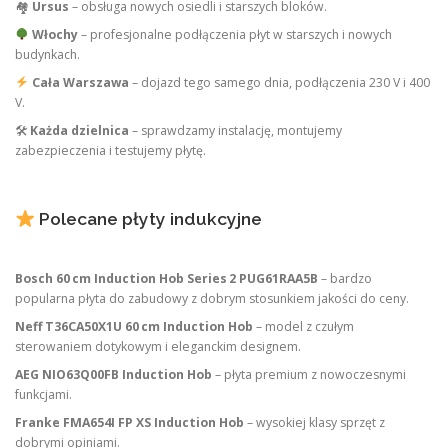
🏘
Ursus
– obsługa nowych osiedli i starszych bloków.
Włochy
– profesjonalne podłączenia płyt w starszych i nowych
budynkach.
Cała Warszawa
– dojazd tego samego dnia, podłączenia 230 V i 400
V.
🛠
Każda dzielnica
– sprawdzamy instalację, montujemy
zabezpieczenia i testujemy płytę.
Polecane płyty indukcyjne
Bosch 60 cm Induction Hob Series 2 PUG61RAA5B
– bardzo
popularna płyta do zabudowy z dobrym stosunkiem jakości do ceny.
Neff T36CA50X1U 60 cm Induction Hob
– model z czułym
sterowaniem dotykowym i eleganckim designem.
AEG NIO63Q00FB Induction Hob
– płyta premium z nowoczesnymi
funkcjami.
Franke FMA654I FP XS Induction Hob
– wysokiej klasy sprzęt z
dobrymi opiniami.