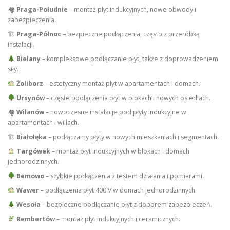
🏘
Praga-Południe
– montaż płyt indukcyjnych, nowe obwody i
zabezpieczenia.
🏗
Praga-Północ
– bezpieczne podłączenia, często z przeróbką
instalacji.
Bielany
– kompleksowe podłączanie płyt, także z doprowadzeniem
siły.
Żoliborz
– estetyczny montaż płyt w apartamentach i domach.
Ursynów
– częste podłączenia płyt w blokach i nowych osiedlach.
🏘
Wilanów
– nowoczesne instalacje pod płyty indukcyjne w
apartamentach i willach.
🏗
Białołęka
– podłączamy płyty w nowych mieszkaniach i segmentach.
Targówek
– montaż płyt indukcyjnych w blokach i domach
jednorodzinnych.
Bemowo
– szybkie podłączenia z testem działania i pomiarami.
Wawer
– podłączenia płyt 400 V w domach jednorodzinnych.
Wesoła
– bezpieczne podłączanie płyt z doborem zabezpieczeń.
Rembertów
– montaż płyt indukcyjnych i ceramicznych.