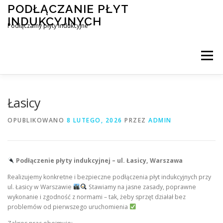
Przejdź
PODŁĄCZANIE PŁYT
do
INDUKCYJNYCH
treści
Podłączamy płyty indukcyjne
Menu
PODŁĄCZENIE PŁYTY INDUKCYJNEJ
BLOG
Łasicy
OPUBLIKOWANO
8 LUTEGO, 2026
PRZEZ
ADMIN
KONTAKT
Podłączenie płyty indukcyjnej – ul. Łasicy, Warszawa
Realizujemy konkretne i bezpieczne podłączenia płyt indukcyjnych przy
ul. Łasicy w Warszawie
Stawiamy na jasne zasady, poprawne
wykonanie i zgodność z normami – tak, żeby sprzęt działał bez
problemów od pierwszego uruchomienia