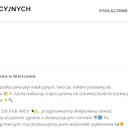
KCYJNYCH
PODŁĄCZENIE
emowa w Warszawie
odłączania płyt indukcyjnych, tworząc solidne podstawy do
ia
Każdą realizację rozpoczynamy od starannej kontroli instalacj
ów
 230 V lub 400 V
, przygotowujemy dedykowany obwód,
y urządzenie zgodnie z obowiązującymi normami
Po
l grzewczych oraz przekazujemy jasne wskazówki użytkowania