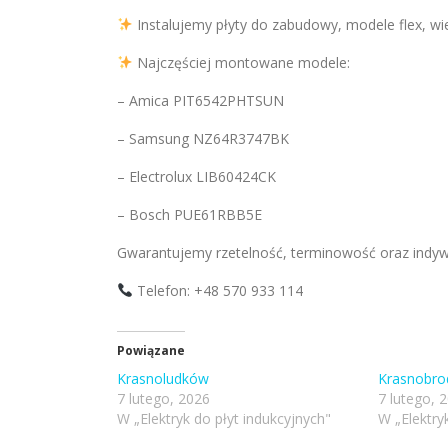
Instalujemy płyty do zabudowy, modele flex, w
Najczęściej montowane modele:
– Amica PIT6542PHTSUN
– Samsung NZ64R3747BK
– Electrolux LIB60424CK
– Bosch PUE61RBB5E
Gwarantujemy rzetelność, terminowość oraz indyw
Telefon: +48 570 933 114
Powiązane
Krasnoludków
Krasnobro
7 lutego, 2026
7 lutego, 
W „Elektryk do płyt indukcyjnych"
W „Elektry