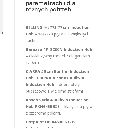
parametrach i dla
różnych potrzeb
BELLING IHL773 77 cm Induction
Hob
– większa płyta dla większych
kuchni.
Barazza 1PIDC60N Induction Hob
– ekskluzywny model z eleganckim
szkłem.
CIARRA 59 cm Built‑in Induction
Hob
i
CIARRA 4 Zones Built‑in
Induction Hob
– dobre płyty
budżetowe z wieloma strefami.
Bosch Serie 4 Built‑in Induction
Hob PKN645BB2E
– klasyczna płyta
z czterema polami.
Hotpoint HB 8460B NE/W