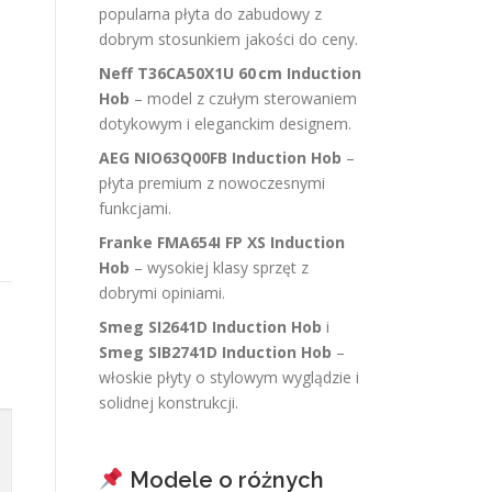
popularna płyta do zabudowy z
dobrym stosunkiem jakości do ceny.
Neff T36CA50X1U 60 cm Induction
Hob
– model z czułym sterowaniem
dotykowym i eleganckim designem.
AEG NIO63Q00FB Induction Hob
–
płyta premium z nowoczesnymi
funkcjami.
Franke FMA654I FP XS Induction
Hob
– wysokiej klasy sprzęt z
dobrymi opiniami.
Smeg SI2641D Induction Hob
i
Smeg SIB2741D Induction Hob
–
włoskie płyty o stylowym wyglądzie i
solidnej konstrukcji.
Modele o różnych