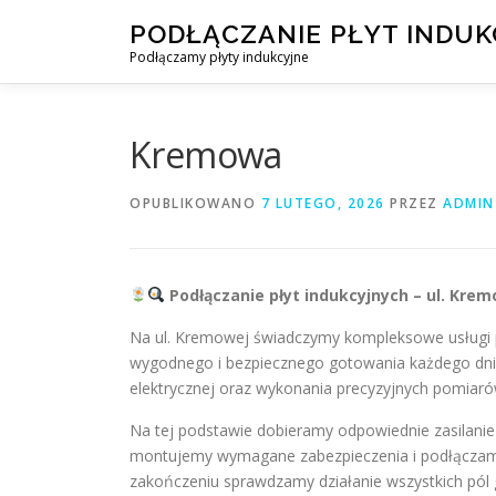
Przejdź
PODŁĄCZANIE PŁYT INDU
do
Podłączamy płyty indukcyjne
treści
Kremowa
OPUBLIKOWANO
7 LUTEGO, 2026
PRZEZ
ADMIN
Podłączanie płyt indukcyjnych – ul. Kr
Na ul. Kremowej świadczymy kompleksowe usługi p
wygodnego i bezpiecznego gotowania każdego dn
elektrycznej oraz wykonania precyzyjnych pomiar
Na tej podstawie dobieramy odpowiednie zasilanie
montujemy wymagane zabezpieczenia i podłączam
zakończeniu sprawdzamy działanie wszystkich pó