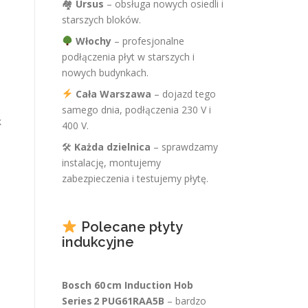
🏘
Ursus
– obsługa nowych osiedli i
starszych bloków.
Włochy
– profesjonalne
podłączenia płyt w starszych i
nowych budynkach.
Cała Warszawa
– dojazd tego
samego dnia, podłączenia 230 V i
k
400 V.
🛠
Każda dzielnica
– sprawdzamy
instalację, montujemy
zabezpieczenia i testujemy płytę.
Polecane płyty
indukcyjne
Bosch 60 cm Induction Hob
Series 2 PUG61RAA5B
– bardzo