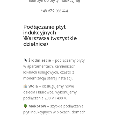
Elektryk do płyty indukcyjnej
+48 570 933 114
Podłączanie płyt
indukcyjnych –
Warszawa (wszystkie
dzielnice)
Śródmieście
– podłączamy płyty
w apartamentach, kamienicach i
lokalach usługowych, często z
modernizacją starej instalacji.
Wola
– obsługujemy nowe
osiedla i biurowce, wykonujemy
podłączenia 230 V i 400 V.
Mokotów
– szybkie podłączanie
płyt indukcyjnych w blokach, domach