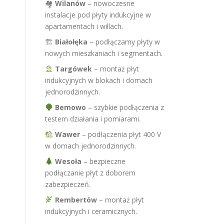
🏘
Wilanów
– nowoczesne
instalacje pod płyty indukcyjne w
apartamentach i willach.
🏗
Białołęka
– podłączamy płyty w
nowych mieszkaniach i segmentach.
Targówek
– montaż płyt
indukcyjnych w blokach i domach
jednorodzinnych.
Bemowo
– szybkie podłączenia z
testem działania i pomiarami.
Wawer
– podłączenia płyt 400 V
w domach jednorodzinnych.
Wesoła
– bezpieczne
podłączanie płyt z doborem
zabezpieczeń.
Rembertów
– montaż płyt
indukcyjnych i ceramicznych.