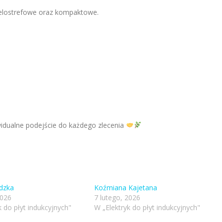
ielostrefowe oraz kompaktowe.
idualne podejście do każdego zlecenia
dzka
Koźmiana Kajetana
2026
7 lutego, 2026
k do płyt indukcyjnych"
W „Elektryk do płyt indukcyjnych"