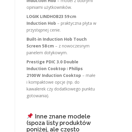
Induction Hob
– model z dobrymi
opiniami użytkowników.
LOGIK LINDHOB23 59 cm
Induction Hob
– praktyczna płyta w
przystępnej cenie.
Built‑in Induction Hob Touch
Screen 58 cm
– z nowoczesnym
panelem dotykowym.
Prestige PDIC 3.0 Double
Induction Cooktop
i
Philips
2100 W Induction Cooktop
– małe
i kompaktowe opcje (np. do
kawalerek czy dodatkowego punktu
gotowania).
Inne znane modele
(spoza listy produktów
poniżej, ale często