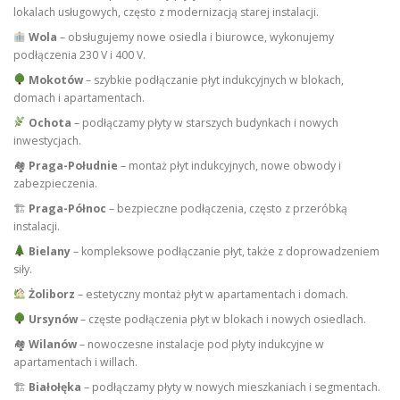
lokalach usługowych, często z modernizacją starej instalacji.
Wola
– obsługujemy nowe osiedla i biurowce, wykonujemy
podłączenia 230 V i 400 V.
Mokotów
– szybkie podłączanie płyt indukcyjnych w blokach,
domach i apartamentach.
Ochota
– podłączamy płyty w starszych budynkach i nowych
inwestycjach.
🏘
Praga-Południe
– montaż płyt indukcyjnych, nowe obwody i
zabezpieczenia.
🏗
Praga-Północ
– bezpieczne podłączenia, często z przeróbką
instalacji.
Bielany
– kompleksowe podłączanie płyt, także z doprowadzeniem
siły.
Żoliborz
– estetyczny montaż płyt w apartamentach i domach.
Ursynów
– częste podłączenia płyt w blokach i nowych osiedlach.
🏘
Wilanów
– nowoczesne instalacje pod płyty indukcyjne w
apartamentach i willach.
🏗
Białołęka
– podłączamy płyty w nowych mieszkaniach i segmentach.