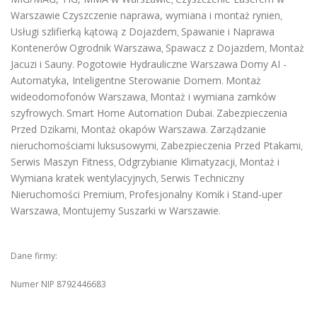
Warszawie
Czyszczenie naprawa, wymiana i montaż rynien
,
Usługi szlifierką kątową z Dojazdem
Spawanie i Naprawa
,
Kontenerów
Ogrodnik Warszawa
Spawacz z Dojazdem
Montaż
,
,
Jacuzi i Sauny
Pogotowie Hydrauliczne Warszawa
Domy AI -
.
Automatyka, Inteligentne Sterowanie Domem
Montaż
.
wideodomofonów Warszawa
Montaż i wymiana zamków
,
szyfrowych
Smart Home Automation Dubai
Zabezpieczenia
.
.
Przed Dzikami
Montaż okapów Warszawa
Zarządzanie
,
.
nieruchomościami luksusowymi
Zabezpieczenia Przed Ptakami
,
,
Serwis Maszyn Fitness
Odgrzybianie Klimatyzacji
Montaż i
,
,
Wymiana kratek wentylacyjnych
Serwis Techniczny
,
Nieruchomości Premium
Profesjonalny Komik i Stand-uper
,
Warszawa
Montujemy Suszarki w Warszawie
,
.
Dane firmy:
Numer NIP 8792446683