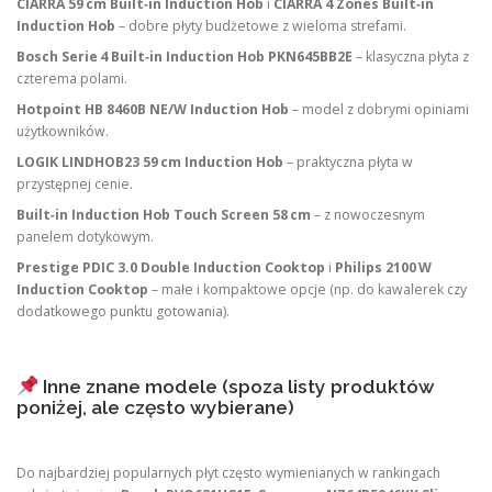
CIARRA 59 cm Built‑in Induction Hob
i
CIARRA 4 Zones Built‑in
Induction Hob
– dobre płyty budżetowe z wieloma strefami.
Bosch Serie 4 Built‑in Induction Hob PKN645BB2E
– klasyczna płyta z
czterema polami.
Hotpoint HB 8460B NE/W Induction Hob
– model z dobrymi opiniami
użytkowników.
LOGIK LINDHOB23 59 cm Induction Hob
– praktyczna płyta w
przystępnej cenie.
Built‑in Induction Hob Touch Screen 58 cm
– z nowoczesnym
panelem dotykowym.
Prestige PDIC 3.0 Double Induction Cooktop
i
Philips 2100 W
Induction Cooktop
– małe i kompaktowe opcje (np. do kawalerek czy
dodatkowego punktu gotowania).
Inne znane modele (spoza listy produktów
poniżej, ale często wybierane)
Do najbardziej popularnych płyt często wymienianych w rankingach