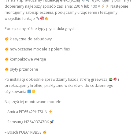
Na start sprawdzamy instalację elektryczną
, wykonujemy pomiary i
dobieramy najlepszy sposób zasilania: 230 V lub 400 V
Następnie
montujemy zabezpieczenia, podłączamy urządzenie i testujemy
wszystkie funkcje
Podłączamy różne typy płyt indukcyjnych:
klasyczne do zabudowy
nowoczesne modele z polem flex
kompaktowe wersje
płyty przenośne
Po instalacji dokładnie sprawdzamy każdą strefę grzewczą
i
przekazujemy krótkie, praktyczne wskazówki do codziennego
użytkowania
Najczęściej montowane modele:
– Amica PIT6542PHTSUN
– Samsung NZ64R3747BK
– Bosch PUE61RBB5E