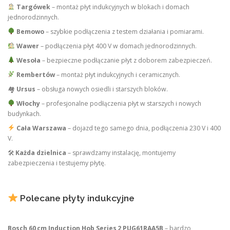
Targówek
– montaż płyt indukcyjnych w blokach i domach
jednorodzinnych.
Bemowo
– szybkie podłączenia z testem działania i pomiarami.
Wawer
– podłączenia płyt 400 V w domach jednorodzinnych.
Wesoła
– bezpieczne podłączanie płyt z doborem zabezpieczeń.
Rembertów
– montaż płyt indukcyjnych i ceramicznych.
🏘
Ursus
– obsługa nowych osiedli i starszych bloków.
Włochy
– profesjonalne podłączenia płyt w starszych i nowych
budynkach.
Cała Warszawa
– dojazd tego samego dnia, podłączenia 230 V i 400
V.
🛠
Każda dzielnica
– sprawdzamy instalację, montujemy
zabezpieczenia i testujemy płytę.
Polecane płyty indukcyjne
Bosch 60 cm Induction Hob Series 2 PUG61RAA5B
– bardzo