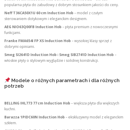
popularna płyta do zabudowy z dobrym stosunkiem jakości do ceny.
Neff T36CA50X1U 60 cm Induction Hob
– model z czułym
sterowaniem dotykowym i eleganckim designem.
AEG NIO63Q00FB Induction Hob
– płyta premium z nowoczesnymi
funkcjami.
Franke FMA654I FP XS Induction Hob
– wysokiej klasy sprzęt z
dobrymi opiniami.
Smeg SI2641D Induction Hob
i
Smeg SIB2741D Induction Hob
–
włoskie płyty o stylowym wyglądzie i solidnej konstrukcji.
Modele o różnych parametrach i dla różnych
potrzeb
BELLING IHL773 77 cm Induction Hob
– większa płyta dla większych
kuchni.
Barazza 1PIDC60N Induction Hob
– ekskluzywny model z eleganckim
szkłem.