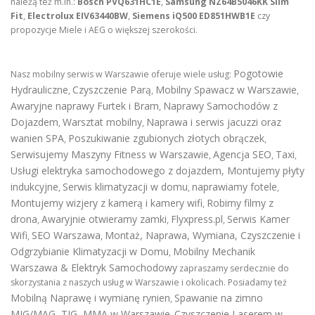
należą też m.in.:
Bosch PVQ631HC1E
,
Samsung NZ64B5046KK Slim
Fit
,
Electrolux EIV63440BW
,
Siemens iQ500 ED851HWB1E
czy
propozycje Miele i AEG o większej szerokości.
Pogotowie
Nasz mobilny serwis w Warszawie oferuje wiele usług:
Hydrauliczne
Czyszczenie Parą
Mobilny Spawacz w Warszawie
,
,
,
Awaryjne naprawy Furtek i Bram
Naprawy Samochodów z
,
Dojazdem
Warsztat mobilny
Naprawa i serwis jacuzzi oraz
,
,
wanien SPA
Poszukiwanie zgubionych złotych obrączek
,
,
Serwisujemy Maszyny Fitness w Warszawie
Agencja SEO
Taxi
,
,
,
Usługi elektryka samochodowego z dojazdem
,
Montujemy płyty
indukcyjne
Serwis klimatyzacji w domu
naprawiamy fotele
,
,
,
Montujemy wizjery z kamerą i kamery wifi
Robimy filmy z
,
drona
Awaryjnie otwieramy zamki
Flyxpress.pl
Serwis Kamer
,
,
,
Wifi
SEO Warszawa
Montaż, Naprawa, Wymiana, Czyszczenie i
,
,
Odgrzybianie Klimatyzacji w Domu
Mobilny Mechanik
,
Warszawa & Elektryk Samochodowy
zapraszamy serdecznie do
skorzystania z naszych usług w Warszawie i okolicach. Posiadamy też
Mobilną Naprawę i wymianę rynien
Spawanie na zimno
,
MIG/MAG, TIG, MMA w Warszawie
Czyszczenie Laserem w
,