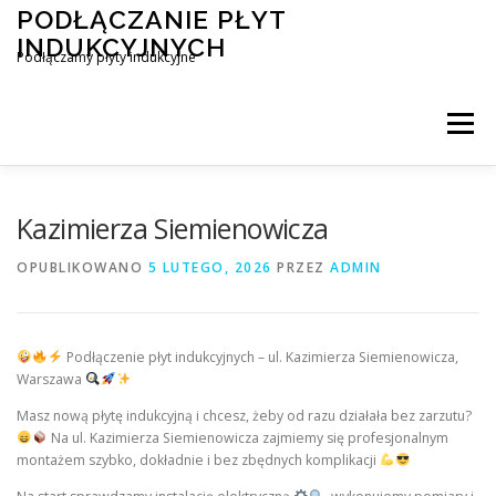
Przejdź
PODŁĄCZANIE PŁYT
do
INDUKCYJNYCH
treści
Podłączamy płyty indukcyjne
Menu
PODŁĄCZENIE PŁYTY INDUKCYJNEJ
BLOG
Kazimierza Siemienowicza
OPUBLIKOWANO
5 LUTEGO, 2026
PRZEZ
ADMIN
KONTAKT
Podłączenie płyt indukcyjnych – ul. Kazimierza Siemienowicza,
Warszawa
Masz nową płytę indukcyjną i chcesz, żeby od razu działała bez zarzutu?
Na ul. Kazimierza Siemienowicza zajmiemy się profesjonalnym
montażem szybko, dokładnie i bez zbędnych komplikacji