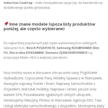
Induction Cooktop
– małe i kompaktowe opcje (np. do kawalerek czy
dodatkowego punktu gotowania).
Inne znane modele (spoza listy produktów
poniżej, ale często wybierane)
Do najbardziej popularnych płyt często wymienianych w rankingach
należą też m.in.:
Bosch PVQ631HC1E
,
Samsung NZ64B5046KK Slim
Fit
,
Electrolux EIV63440BW
,
Siemens iQ500 ED851HWB1E
czy
propozycje Miele i AEG o większej szerokości.
Pogotowie
Nasz mobilny serwis w Warszawie oferuje wiele usług:
Hydrauliczne
Czyszczenie Parą
Mobilny Spawacz w Warszawie
,
,
,
Awaryjne naprawy Furtek i Bram
Naprawy Samochodów z
,
Dojazdem
Warsztat mobilny
Naprawa i serwis jacuzzi oraz
,
,
wanien SPA
Poszukiwanie zgubionych złotych obrączek
,
,
Serwisujemy Maszyny Fitness w Warszawie
Agencja SEO
Taxi
,
,
,
Usługi elektryka samochodowego z dojazdem
,
Montujemy płyty