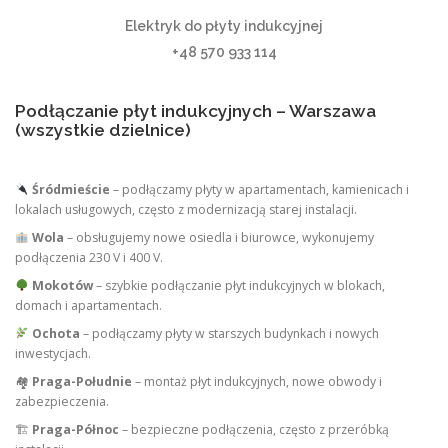
Elektryk do płyty indukcyjnej
+48 570 933 114
Podłączanie płyt indukcyjnych – Warszawa
(wszystkie dzielnice)
Śródmieście
– podłączamy płyty w apartamentach, kamienicach i
lokalach usługowych, często z modernizacją starej instalacji.
Wola
– obsługujemy nowe osiedla i biurowce, wykonujemy
podłączenia 230 V i 400 V.
Mokotów
– szybkie podłączanie płyt indukcyjnych w blokach,
domach i apartamentach.
Ochota
– podłączamy płyty w starszych budynkach i nowych
inwestycjach.
🏘
Praga-Południe
– montaż płyt indukcyjnych, nowe obwody i
zabezpieczenia.
🏗
Praga-Północ
– bezpieczne podłączenia, często z przeróbką