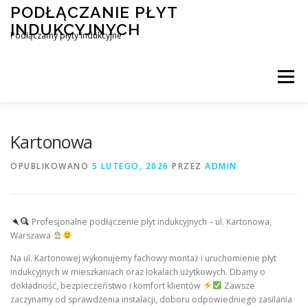
Przejdź
PODŁĄCZANIE PŁYT
do
INDUKCYJNYCH
treści
Podłączamy płyty indukcyjne
Menu
PODŁĄCZENIE PŁYTY INDUKCYJNEJ
BLOG
Kartonowa
OPUBLIKOWANO
5 LUTEGO, 2026
PRZEZ
ADMIN
KONTAKT
Profesjonalne podłączenie płyt indukcyjnych – ul. Kartonowa,
Warszawa
Na ul. Kartonowej wykonujemy fachowy montaż i uruchomienie płyt
indukcyjnych w mieszkaniach oraz lokalach użytkowych. Dbamy o
dokładność, bezpieczeństwo i komfort klientów
Zawsze
zaczynamy od sprawdzenia instalacji, doboru odpowiedniego zasilania