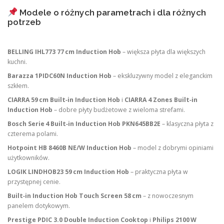
Modele o różnych parametrach i dla różnych
potrzeb
BELLING IHL773 77 cm Induction Hob
– większa płyta dla większych
kuchni.
Barazza 1PIDC60N Induction Hob
– ekskluzywny model z eleganckim
szkłem.
CIARRA 59 cm Built‑in Induction Hob
i
CIARRA 4 Zones Built‑in
Induction Hob
– dobre płyty budżetowe z wieloma strefami.
Bosch Serie 4 Built‑in Induction Hob PKN645BB2E
– klasyczna płyta z
czterema polami.
Hotpoint HB 8460B NE/W Induction Hob
– model z dobrymi opiniami
użytkowników.
LOGIK LINDHOB23 59 cm Induction Hob
– praktyczna płyta w
przystępnej cenie.
Built‑in Induction Hob Touch Screen 58 cm
– z nowoczesnym
panelem dotykowym.
Prestige PDIC 3.0 Double Induction Cooktop
i
Philips 2100 W