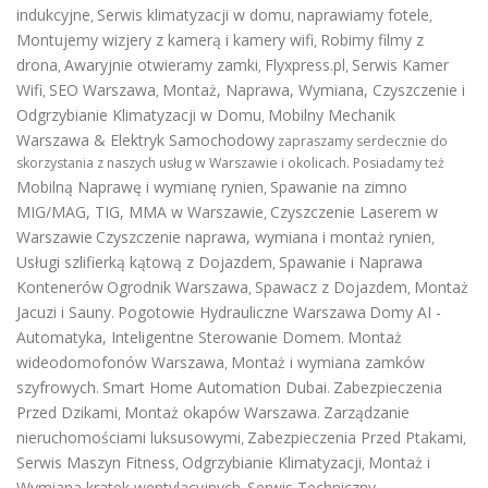
indukcyjne
Serwis klimatyzacji w domu
naprawiamy fotele
,
,
,
Montujemy wizjery z kamerą i kamery wifi
Robimy filmy z
,
drona
Awaryjnie otwieramy zamki
Flyxpress.pl
Serwis Kamer
,
,
,
Wifi
SEO Warszawa
Montaż, Naprawa, Wymiana, Czyszczenie i
,
,
Odgrzybianie Klimatyzacji w Domu
Mobilny Mechanik
,
Warszawa & Elektryk Samochodowy
zapraszamy serdecznie do
skorzystania z naszych usług w Warszawie i okolicach. Posiadamy też
Mobilną Naprawę i wymianę rynien
Spawanie na zimno
,
MIG/MAG, TIG, MMA w Warszawie
Czyszczenie Laserem w
,
Warszawie
Czyszczenie naprawa, wymiana i montaż rynien
,
Usługi szlifierką kątową z Dojazdem
Spawanie i Naprawa
,
Kontenerów
Ogrodnik Warszawa
Spawacz z Dojazdem
Montaż
,
,
Jacuzi i Sauny
Pogotowie Hydrauliczne Warszawa
Domy AI -
.
Automatyka, Inteligentne Sterowanie Domem
Montaż
.
wideodomofonów Warszawa
Montaż i wymiana zamków
,
szyfrowych
Smart Home Automation Dubai
Zabezpieczenia
.
.
Przed Dzikami
Montaż okapów Warszawa
Zarządzanie
,
.
nieruchomościami luksusowymi
Zabezpieczenia Przed Ptakami
,
,
Serwis Maszyn Fitness
Odgrzybianie Klimatyzacji
Montaż i
,
,
Wymiana kratek wentylacyjnych
Serwis Techniczny