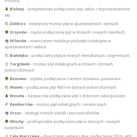
instalacji.
Bielany
– kompleksowe podłączanie płyt, także z doprowadzeniem
siły.
Żoliborz
– estetyczny montaż płyt w apartamentach i domach.
Ursynów
– częste podłączenia płyt w blokach i nowych osiedlach.
🏘
Wilanów
– nowoczesne instalacje pod płyty indukcyjne w
apartamentach i willach.
🏗
Białołęka
– podłączamy płyty w nowych mieszkaniach i segmentach.
Targówek
– montaż płyt indukcyjnych w blokach i domach
jednorodzinnych.
Bemowo
– szybkie podłączenia z testem działania i pomiarami.
Wawer
– podłączenia płyt 400 V w domach jednorodzinnych.
Wesoła
– bezpieczne podłączanie płyt z doborem zabezpieczeń.
Rembertów
– montaż płyt indukcyjnych i ceramicznych.
🏘
Ursus
– obsługa nowych osiedli i starszych bloków.
Włochy
– profesjonalne podłączenia płyt w starszych i nowych
budynkach.
Cała Warszawa
– dojazd tego samego dnia, podłączenia 230 V i 400