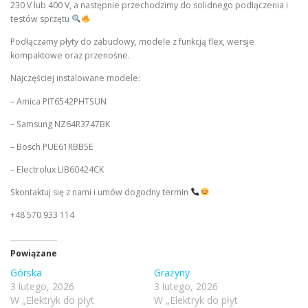
230 V lub 400 V, a następnie przechodzimy do solidnego podłączenia i
testów sprzętu
Podłączamy płyty do zabudowy, modele z funkcją flex, wersje
kompaktowe oraz przenośne.
Najczęściej instalowane modele:
– Amica PIT6542PHTSUN
– Samsung NZ64R3747BK
– Bosch PUE61RBB5E
– Electrolux LIB60424CK
Skontaktuj się z nami i umów dogodny termin
+48 570 933 114
Powiązane
Górska
Grażyny
3 lutego, 2026
3 lutego, 2026
W „Elektryk do płyt
W „Elektryk do płyt