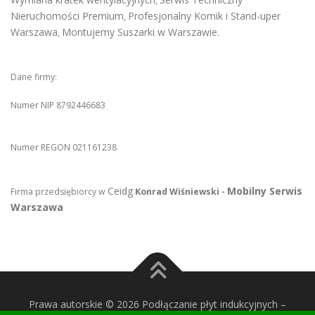
,
Nieruchomości Premium
Profesjonalny Komik i Stand-uper
,
Warszawa
Montujemy Suszarki w Warszawie
,
.
Dane firmy:
Numer NIP 8792446683
Numer REGON 021161238
Ceidg
Mobilny Serwis
Firma przedsiębiorcy w
Konrad Wiśniewski -
Warszawa
Prawa autorskie © 2026 Podłączanie płyt indukcyjnych
–