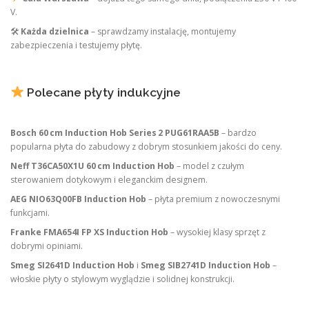
V.
🛠
Każda dzielnica
– sprawdzamy instalację, montujemy
zabezpieczenia i testujemy płytę.
Polecane płyty indukcyjne
Bosch 60 cm Induction Hob Series 2 PUG61RAA5B
– bardzo
popularna płyta do zabudowy z dobrym stosunkiem jakości do ceny.
Neff T36CA50X1U 60 cm Induction Hob
– model z czułym
sterowaniem dotykowym i eleganckim designem.
AEG NIO63Q00FB Induction Hob
– płyta premium z nowoczesnymi
funkcjami.
Franke FMA654I FP XS Induction Hob
– wysokiej klasy sprzęt z
dobrymi opiniami.
Smeg SI2641D Induction Hob
i
Smeg SIB2741D Induction Hob
–
włoskie płyty o stylowym wyglądzie i solidnej konstrukcji.