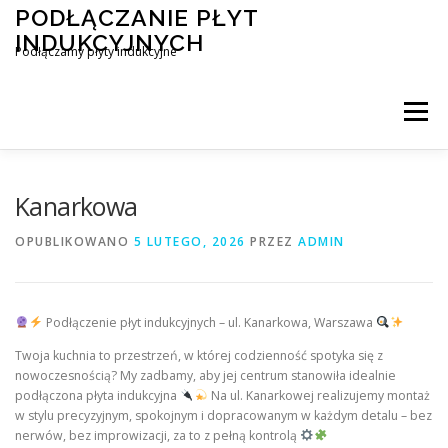
Przejdź
PODŁĄCZANIE PŁYT
do
INDUKCYJNYCH
treści
Podłączamy płyty indukcyjne
Menu
PODŁĄCZENIE PŁYTY INDUKCYJNEJ
BLOG
Kanarkowa
OPUBLIKOWANO
5 LUTEGO, 2026
PRZEZ
ADMIN
KONTAKT
Podłączenie płyt indukcyjnych – ul. Kanarkowa, Warszawa
Twoja kuchnia to przestrzeń, w której codzienność spotyka się z
nowoczesnością? My zadbamy, aby jej centrum stanowiła idealnie
podłączona płyta indukcyjna
Na ul. Kanarkowej realizujemy montaż
w stylu precyzyjnym, spokojnym i dopracowanym w każdym detalu – bez
nerwów, bez improwizacji, za to z pełną kontrolą