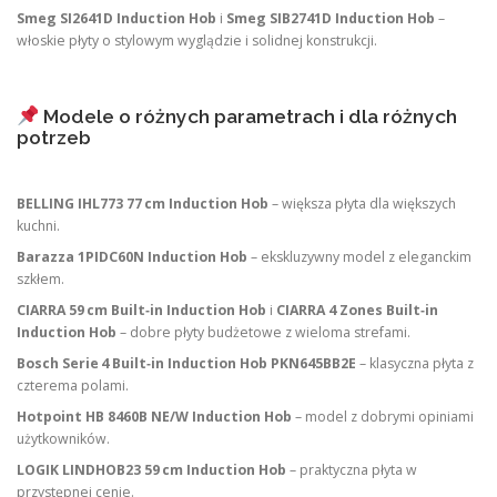
Smeg SI2641D Induction Hob
i
Smeg SIB2741D Induction Hob
–
włoskie płyty o stylowym wyglądzie i solidnej konstrukcji.
Modele o różnych parametrach i dla różnych
potrzeb
BELLING IHL773 77 cm Induction Hob
– większa płyta dla większych
kuchni.
Barazza 1PIDC60N Induction Hob
– ekskluzywny model z eleganckim
szkłem.
CIARRA 59 cm Built‑in Induction Hob
i
CIARRA 4 Zones Built‑in
Induction Hob
– dobre płyty budżetowe z wieloma strefami.
Bosch Serie 4 Built‑in Induction Hob PKN645BB2E
– klasyczna płyta z
czterema polami.
Hotpoint HB 8460B NE/W Induction Hob
– model z dobrymi opiniami
użytkowników.
LOGIK LINDHOB23 59 cm Induction Hob
– praktyczna płyta w
przystępnej cenie.