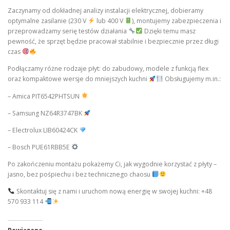
Zaczynamy od dokładnej analizy instalacji elektrycznej, dobieramy
optymalne zasilanie (230 V
lub 400 V
), montujemy zabezpieczenia i
przeprowadzamy serię testów działania
Dzięki temu masz
pewność, że sprzęt będzie pracował stabilnie i bezpiecznie przez długi
czas
Podłączamy różne rodzaje płyt: do zabudowy, modele z funkcją flex
oraz kompaktowe wersje do mniejszych kuchni
Obsługujemy m.in.:
– Amica PIT6542PHTSUN
– Samsung NZ64R3747BK
– Electrolux LIB60424CK
– Bosch PUE61RBB5E
Po zakończeniu montażu pokażemy Ci, jak wygodnie korzystać z płyty –
jasno, bez pośpiechu i bez technicznego chaosu
Skontaktuj się z nami i uruchom nową energię w swojej kuchni: +48
570 933 114