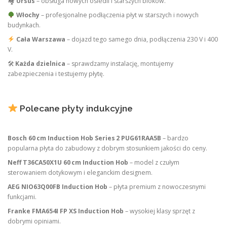
🏘
Ursus
– obsługa nowych osiedli i starszych bloków.
Włochy
– profesjonalne podłączenia płyt w starszych i nowych
budynkach.
Cała Warszawa
– dojazd tego samego dnia, podłączenia 230 V i 400
V.
🛠
Każda dzielnica
– sprawdzamy instalację, montujemy
zabezpieczenia i testujemy płytę.
Polecane płyty indukcyjne
Bosch 60 cm Induction Hob Series 2 PUG61RAA5B
– bardzo
popularna płyta do zabudowy z dobrym stosunkiem jakości do ceny.
Neff T36CA50X1U 60 cm Induction Hob
– model z czułym
sterowaniem dotykowym i eleganckim designem.
AEG NIO63Q00FB Induction Hob
– płyta premium z nowoczesnymi
funkcjami.
Franke FMA654I FP XS Induction Hob
– wysokiej klasy sprzęt z
dobrymi opiniami.