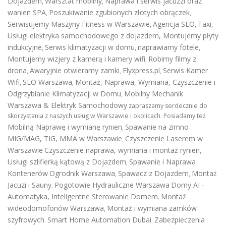
Dojazdem
Warsztat mobilny
Naprawa i serwis jacuzzi oraz
,
,
wanien SPA
Poszukiwanie zgubionych złotych obrączek
,
,
Serwisujemy Maszyny Fitness w Warszawie
Agencja SEO
Taxi
,
,
,
Usługi elektryka samochodowego z dojazdem
,
Montujemy płyty
indukcyjne
Serwis klimatyzacji w domu
naprawiamy fotele
,
,
,
Montujemy wizjery z kamerą i kamery wifi
Robimy filmy z
,
drona
Awaryjnie otwieramy zamki
Flyxpress.pl
Serwis Kamer
,
,
,
Wifi
SEO Warszawa
Montaż, Naprawa, Wymiana, Czyszczenie i
,
,
Odgrzybianie Klimatyzacji w Domu
Mobilny Mechanik
,
Warszawa & Elektryk Samochodowy
zapraszamy serdecznie do
skorzystania z naszych usług w Warszawie i okolicach. Posiadamy też
Mobilną Naprawę i wymianę rynien
Spawanie na zimno
,
MIG/MAG, TIG, MMA w Warszawie
Czyszczenie Laserem w
,
Warszawie
Czyszczenie naprawa, wymiana i montaż rynien
,
Usługi szlifierką kątową z Dojazdem
Spawanie i Naprawa
,
Kontenerów
Ogrodnik Warszawa
Spawacz z Dojazdem
Montaż
,
,
Jacuzi i Sauny
Pogotowie Hydrauliczne Warszawa
Domy AI -
.
Automatyka, Inteligentne Sterowanie Domem
Montaż
.
wideodomofonów Warszawa
Montaż i wymiana zamków
,
szyfrowych
Smart Home Automation Dubai
Zabezpieczenia
.
.