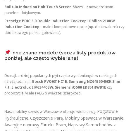
Built‑in Induction Hob Touch Screen 58 cm
– z nowoczesnym
panelem dotykowym.
Prestige PDIC 3.0 Double Induction Cooktop
i
Philips 2100 W
Induction Cooktop
– małe i kompaktowe opcje (np. do kawalerek czy
dodatkowego punktu gotowania).
Inne znane modele (spoza listy produktów
poniżej, ale często wybierane)
Do najbardziej popularnych płyt często wymienianych w rankingach
należą też m.in.:
Bosch PVQ631HC1E
,
Samsung NZ64B5046KK Slim
Fit
,
Electrolux EIV63440BW
,
Siemens iQ500 ED851HWB1E
czy
propozycje Miele i AEG o większej szerokości.
Pogotowie
Nasz mobilny serwis w Warszawie oferuje wiele usług:
Hydrauliczne
Czyszczenie Parą
Mobilny Spawacz w Warszawie
,
,
,
Awaryjne naprawy Furtek i Bram
Naprawy Samochodów z
,