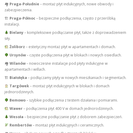
🏘
Praga-Południe
– montaż płyt indukcyjnych, nowe obwody i
zabezpieczenia.
🏗
Praga-Północ
– bezpieczne podłączenia, często z przeróbką
instalacji.
Bielany
– kompleksowe podłączanie płyt, także z doprowadzeniem
siły.
Żoliborz
– estetyczny montaż płyt w apartamentach i domach.
Ursynów
– częste podłączenia płyt w blokach i nowych osiedlach.
🏘
Wilanów
– nowoczesne instalacje pod płyty indukcyjne w
apartamentach i willach.
🏗
Białołęka
– podłączamy płyty w nowych mieszkaniach i segmentach.
Targówek
– montaż płyt indukcyjnych w blokach i domach
jednorodzinnych.
Bemowo
– szybkie podłączenia z testem działania i pomiarami.
Wawer
– podłączenia płyt 400 V w domach jednorodzinnych.
Wesoła
– bezpieczne podłączanie płyt z doborem zabezpieczeń.
Rembertów
– montaż płyt indukcyjnych i ceramicznych.