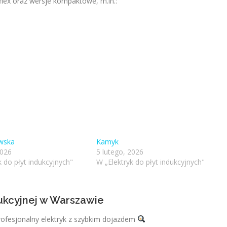
lex oraz wersje kompaktowe, m.in.:
wska
Kamyk
2026
5 lutego, 2026
k do płyt indukcyjnych"
W „Elektryk do płyt indukcyjnych"
dukcyjnej w Warszawie
rofesjonalny elektryk z szybkim dojazdem