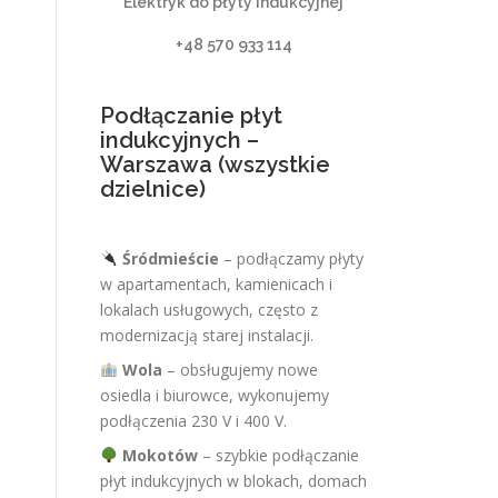
Elektryk do płyty indukcyjnej
+48 570 933 114
Podłączanie płyt
indukcyjnych –
Warszawa (wszystkie
dzielnice)
Śródmieście
– podłączamy płyty
w apartamentach, kamienicach i
lokalach usługowych, często z
modernizacją starej instalacji.
Wola
– obsługujemy nowe
osiedla i biurowce, wykonujemy
podłączenia 230 V i 400 V.
Mokotów
– szybkie podłączanie
płyt indukcyjnych w blokach, domach