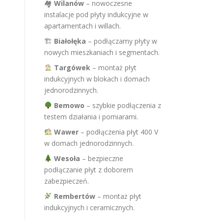
🏘
Wilanów
– nowoczesne
instalacje pod płyty indukcyjne w
apartamentach i willach.
🏗
Białołęka
– podłączamy płyty w
nowych mieszkaniach i segmentach.
Targówek
– montaż płyt
indukcyjnych w blokach i domach
jednorodzinnych.
Bemowo
– szybkie podłączenia z
testem działania i pomiarami.
Wawer
– podłączenia płyt 400 V
w domach jednorodzinnych.
Wesoła
– bezpieczne
podłączanie płyt z doborem
zabezpieczeń.
Rembertów
– montaż płyt
indukcyjnych i ceramicznych.