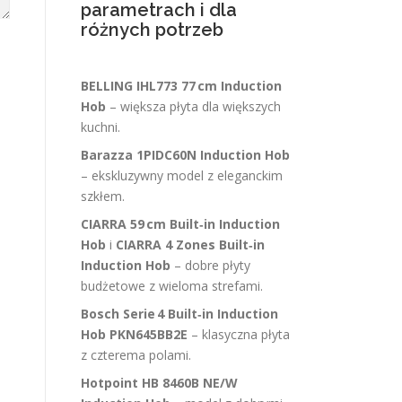
parametrach i dla
różnych potrzeb
BELLING IHL773 77 cm Induction
Hob
– większa płyta dla większych
kuchni.
Barazza 1PIDC60N Induction Hob
– ekskluzywny model z eleganckim
szkłem.
CIARRA 59 cm Built‑in Induction
Hob
i
CIARRA 4 Zones Built‑in
Induction Hob
– dobre płyty
budżetowe z wieloma strefami.
Bosch Serie 4 Built‑in Induction
Hob PKN645BB2E
– klasyczna płyta
z czterema polami.
Hotpoint HB 8460B NE/W