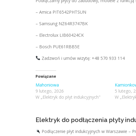
Podłączamy płyty do zabudowy, modele z funkcją f
– Amica PIT6542PHTSUN
– Samsung NZ64R3747BK
– Electrolux LIB60424CK
– Bosch PUE61RBB5E
Zadzwoń i umów wizytę: +48 570 933 114
Powiązane
Mahoniowa
Kamionko
9 lutego, 2026
5 lutego, 
W „Elektryk do płyt indukcyjnych"
W „Elektry
Elektryk do podłączenia płyty in
Podłączenie płyt indukcyjnych w Warszawie – P