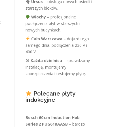
🏘
Ursus
– obsługa nowych osiedli i
starszych bloków.
Włochy
– profesjonalne
k
podłączenia płyt w starszych i
nowych budynkach.
Cała Warszawa
– dojazd tego
samego dnia, podłączenia 230 V i
400 V.
🛠
Każda dzielnica
– sprawdzamy
instalację, montujemy
zabezpieczenia i testujemy płytę.
Polecane płyty
indukcyjne
Bosch 60 cm Induction Hob
Series 2 PUG61RAA5B
– bardzo