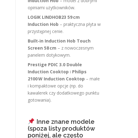
Induction Hob
– model z dobrymi
opiniami użytkowników.
LOGIK LINDHOB23 59 cm
Induction Hob
– praktyczna płyta w
przystępnej cenie.
Built‑in Induction Hob Touch
Screen 58 cm
– z nowoczesnym
panelem dotykowym.
Prestige PDIC 3.0 Double
Induction Cooktop
i
Philips
2100 W Induction Cooktop
– małe
i kompaktowe opcje (np. do
kawalerek czy dodatkowego punktu
gotowania).
Inne znane modele
(spoza listy produktów
poniżej, ale często