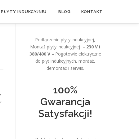
 PŁYTY INDUKCYJNEJ
BLOG
KONTAKT
Podłączenie płyty indukcyjnej,
Montaż płyty indukcyjnej
– 230 V i
380/400 V
– Pogotowie elektryczne
do płyt indukcyjnych, montaż,
demontaż i serwis.
100%
y
Gwarancja
z
Satysfakcji!