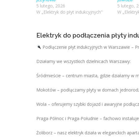
5 lutego, 2026
5 lutego, 
W „Elektryk do płyt indukcyjnych"
W „Elektry
Elektryk do podłączenia płyty in
Podłączenie płyt indukcyjnych w Warszawie – P
Działamy we wszystkich dzielnicach Warszawy:
Śródmieście – centrum miasta, gdzie działamy w 
Mokotów – podłączamy płyty w domach jednorodzi
Wola – oferujemy szybki dojazd i awaryjne podłącz
Praga-Północ i Praga-Południe – fachowo instaluje
Żoliborz – nasz elektryk działa w eleganckich ap