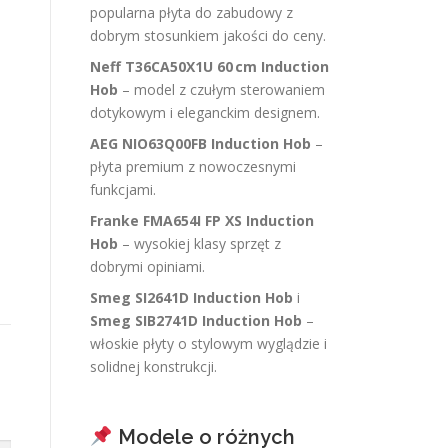
popularna płyta do zabudowy z
dobrym stosunkiem jakości do ceny.
Neff T36CA50X1U 60 cm Induction
Hob
– model z czułym sterowaniem
dotykowym i eleganckim designem.
AEG NIO63Q00FB Induction Hob
–
płyta premium z nowoczesnymi
funkcjami.
Franke FMA654I FP XS Induction
Hob
– wysokiej klasy sprzęt z
dobrymi opiniami.
Smeg SI2641D Induction Hob
i
Smeg SIB2741D Induction Hob
–
włoskie płyty o stylowym wyglądzie i
solidnej konstrukcji.
Modele o różnych