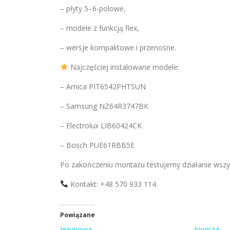
– płyty 5–6-polowe,
– modele z funkcją flex,
– wersje kompaktowe i przenośne.
Najczęściej instalowane modele:
– Amica PIT6542PHTSUN
– Samsung NZ64R3747BK
– Electrolux LIB60424CK
– Bosch PUE61RBB5E
Po zakończeniu montażu testujemy działanie wszys
Kontakt: +48 570 933 114
Powiązane
Jeżynowa
Jowisza