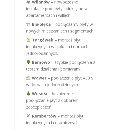
🏘
Wilanów
– nowoczesne
instalacje pod płyty indukcyjne w
apartamentach i willach.
🏗
Białołęka
– podłączamy płyty w
nowych mieszkaniach i segmentach.
Targówek
– montaż płyt
indukcyjnych w blokach i domach
jednorodzinnych.
Bemowo
– szybkie podłączenia z
testem działania i pomiarami.
Wawer
– podłączenia płyt 400 V
w domach jednorodzinnych.
Wesoła
– bezpieczne
podłączanie płyt z doborem
zabezpieczeń.
Rembertów
– montaż płyt
indukcyjnych i ceramicznych.