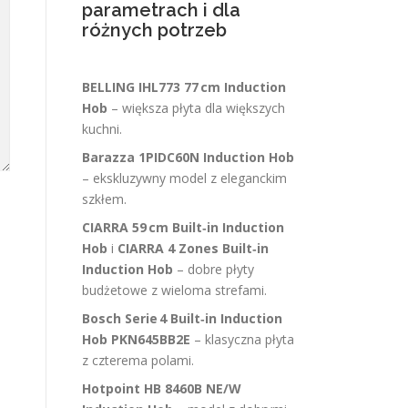
parametrach i dla
różnych potrzeb
BELLING IHL773 77 cm Induction
Hob
– większa płyta dla większych
kuchni.
Barazza 1PIDC60N Induction Hob
– ekskluzywny model z eleganckim
szkłem.
CIARRA 59 cm Built‑in Induction
Hob
i
CIARRA 4 Zones Built‑in
Induction Hob
– dobre płyty
budżetowe z wieloma strefami.
Bosch Serie 4 Built‑in Induction
Hob PKN645BB2E
– klasyczna płyta
z czterema polami.
Hotpoint HB 8460B NE/W