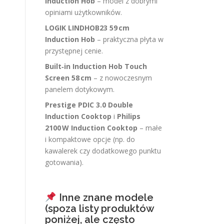
Induction Hob
– model z dobrymi
opiniami użytkowników.
LOGIK LINDHOB23 59 cm
Induction Hob
– praktyczna płyta w
przystępnej cenie.
Built‑in Induction Hob Touch
Screen 58 cm
– z nowoczesnym
panelem dotykowym.
Prestige PDIC 3.0 Double
Induction Cooktop
i
Philips
2100 W Induction Cooktop
– małe
i kompaktowe opcje (np. do
kawalerek czy dodatkowego punktu
gotowania).
Inne znane modele
(spoza listy produktów
poniżej, ale często