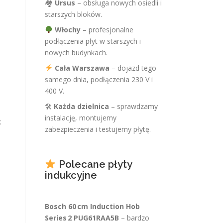
🏘
Ursus
– obsługa nowych osiedli i
starszych bloków.
Włochy
– profesjonalne
podłączenia płyt w starszych i
nowych budynkach.
Cała Warszawa
– dojazd tego
samego dnia, podłączenia 230 V i
400 V.
🛠
Każda dzielnica
– sprawdzamy
instalację, montujemy
k
zabezpieczenia i testujemy płytę.
Polecane płyty
indukcyjne
Bosch 60 cm Induction Hob
Series 2 PUG61RAA5B
– bardzo