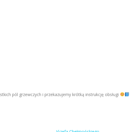
tkich pól grzewczych i przekazujemy krótką instrukcję obsługi
Józefa Chełmońskiego