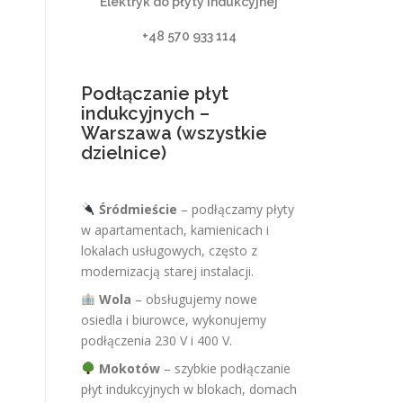
Elektryk do płyty indukcyjnej
+48 570 933 114
Podłączanie płyt
indukcyjnych –
Warszawa (wszystkie
dzielnice)
Śródmieście
– podłączamy płyty
w apartamentach, kamienicach i
lokalach usługowych, często z
modernizacją starej instalacji.
Wola
– obsługujemy nowe
osiedla i biurowce, wykonujemy
podłączenia 230 V i 400 V.
Mokotów
– szybkie podłączanie
płyt indukcyjnych w blokach, domach