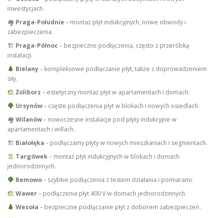
inwestycjach.
🏘
Praga-Południe
– montaż płyt indukcyjnych, nowe obwody i
zabezpieczenia.
🏗
Praga-Północ
– bezpieczne podłączenia, często z przeróbką
instalacji.
Bielany
– kompleksowe podłączanie płyt, także z doprowadzeniem
siły.
Żoliborz
– estetyczny montaż płyt w apartamentach i domach.
Ursynów
– częste podłączenia płyt w blokach i nowych osiedlach.
🏘
Wilanów
– nowoczesne instalacje pod płyty indukcyjne w
apartamentach i willach.
🏗
Białołęka
– podłączamy płyty w nowych mieszkaniach i segmentach.
Targówek
– montaż płyt indukcyjnych w blokach i domach
jednorodzinnych.
Bemowo
– szybkie podłączenia z testem działania i pomiarami.
Wawer
– podłączenia płyt 400 V w domach jednorodzinnych.
Wesoła
– bezpieczne podłączanie płyt z doborem zabezpieczeń.