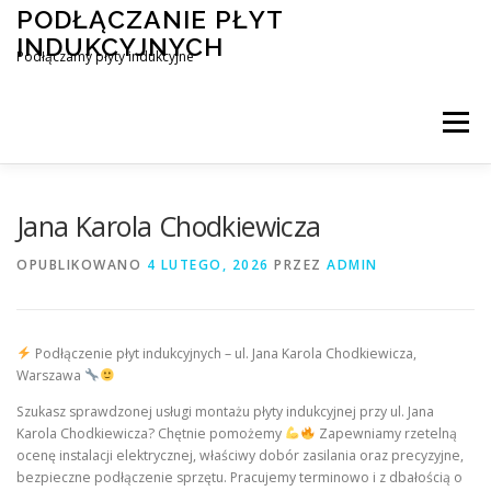
Przejdź
PODŁĄCZANIE PŁYT
do
INDUKCYJNYCH
treści
Podłączamy płyty indukcyjne
Menu
PODŁĄCZENIE PŁYTY INDUKCYJNEJ
BLOG
Jana Karola Chodkiewicza
OPUBLIKOWANO
4 LUTEGO, 2026
PRZEZ
ADMIN
KONTAKT
Podłączenie płyt indukcyjnych – ul. Jana Karola Chodkiewicza,
Warszawa
Szukasz sprawdzonej usługi montażu płyty indukcyjnej przy ul. Jana
Karola Chodkiewicza? Chętnie pomożemy
Zapewniamy rzetelną
ocenę instalacji elektrycznej, właściwy dobór zasilania oraz precyzyjne,
bezpieczne podłączenie sprzętu. Pracujemy terminowo i z dbałością o