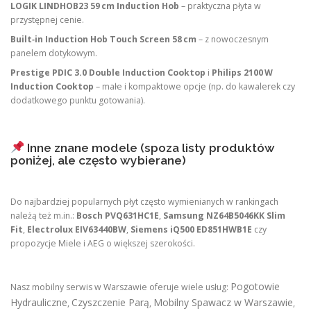
LOGIK LINDHOB23 59 cm Induction Hob
– praktyczna płyta w
przystępnej cenie.
Built‑in Induction Hob Touch Screen 58 cm
– z nowoczesnym
panelem dotykowym.
Prestige PDIC 3.0 Double Induction Cooktop
i
Philips 2100 W
Induction Cooktop
– małe i kompaktowe opcje (np. do kawalerek czy
dodatkowego punktu gotowania).
Inne znane modele (spoza listy produktów
poniżej, ale często wybierane)
Do najbardziej popularnych płyt często wymienianych w rankingach
należą też m.in.:
Bosch PVQ631HC1E
,
Samsung NZ64B5046KK Slim
Fit
,
Electrolux EIV63440BW
,
Siemens iQ500 ED851HWB1E
czy
propozycje Miele i AEG o większej szerokości.
Pogotowie
Nasz mobilny serwis w Warszawie oferuje wiele usług:
Hydrauliczne
Czyszczenie Parą
Mobilny Spawacz w Warszawie
,
,
,