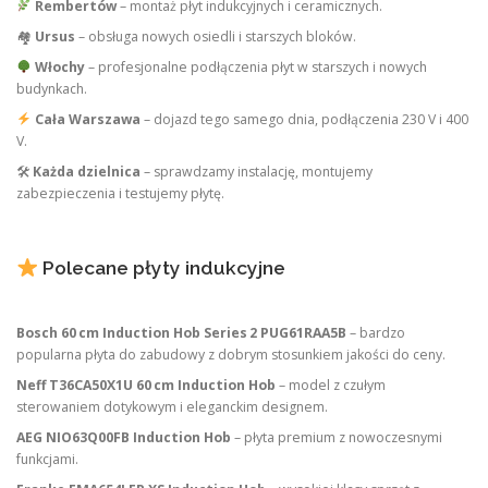
Rembertów
– montaż płyt indukcyjnych i ceramicznych.
🏘
Ursus
– obsługa nowych osiedli i starszych bloków.
Włochy
– profesjonalne podłączenia płyt w starszych i nowych
budynkach.
Cała Warszawa
– dojazd tego samego dnia, podłączenia 230 V i 400
V.
🛠
Każda dzielnica
– sprawdzamy instalację, montujemy
zabezpieczenia i testujemy płytę.
Polecane płyty indukcyjne
Bosch 60 cm Induction Hob Series 2 PUG61RAA5B
– bardzo
popularna płyta do zabudowy z dobrym stosunkiem jakości do ceny.
Neff T36CA50X1U 60 cm Induction Hob
– model z czułym
sterowaniem dotykowym i eleganckim designem.
AEG NIO63Q00FB Induction Hob
– płyta premium z nowoczesnymi
funkcjami.