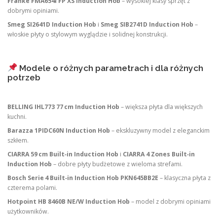
Franke FMA654I FP XS Induction Hob
– wysokiej klasy sprzęt z
dobrymi opiniami.
Smeg SI2641D Induction Hob
i
Smeg SIB2741D Induction Hob
–
włoskie płyty o stylowym wyglądzie i solidnej konstrukcji.
Modele o różnych parametrach i dla różnych
potrzeb
BELLING IHL773 77 cm Induction Hob
– większa płyta dla większych
kuchni.
Barazza 1PIDC60N Induction Hob
– ekskluzywny model z eleganckim
szkłem.
CIARRA 59 cm Built‑in Induction Hob
i
CIARRA 4 Zones Built‑in
Induction Hob
– dobre płyty budżetowe z wieloma strefami.
Bosch Serie 4 Built‑in Induction Hob PKN645BB2E
– klasyczna płyta z
czterema polami.
Hotpoint HB 8460B NE/W Induction Hob
– model z dobrymi opiniami
użytkowników.