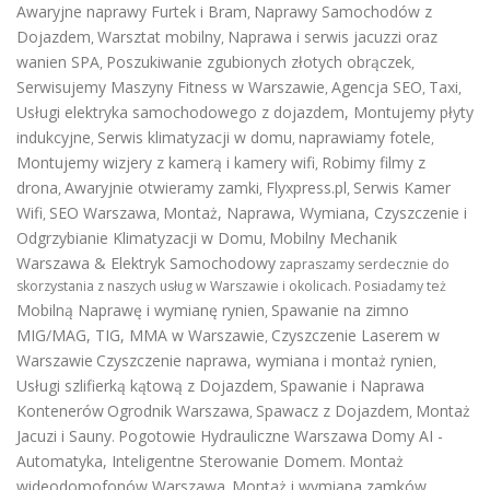
Awaryjne naprawy Furtek i Bram
Naprawy Samochodów z
,
Dojazdem
Warsztat mobilny
Naprawa i serwis jacuzzi oraz
,
,
wanien SPA
Poszukiwanie zgubionych złotych obrączek
,
,
Serwisujemy Maszyny Fitness w Warszawie
Agencja SEO
Taxi
,
,
,
Usługi elektryka samochodowego z dojazdem
,
Montujemy płyty
indukcyjne
Serwis klimatyzacji w domu
naprawiamy fotele
,
,
,
Montujemy wizjery z kamerą i kamery wifi
Robimy filmy z
,
drona
Awaryjnie otwieramy zamki
Flyxpress.pl
Serwis Kamer
,
,
,
Wifi
SEO Warszawa
Montaż, Naprawa, Wymiana, Czyszczenie i
,
,
Odgrzybianie Klimatyzacji w Domu
Mobilny Mechanik
,
Warszawa & Elektryk Samochodowy
zapraszamy serdecznie do
skorzystania z naszych usług w Warszawie i okolicach. Posiadamy też
Mobilną Naprawę i wymianę rynien
Spawanie na zimno
,
MIG/MAG, TIG, MMA w Warszawie
Czyszczenie Laserem w
,
Warszawie
Czyszczenie naprawa, wymiana i montaż rynien
,
Usługi szlifierką kątową z Dojazdem
Spawanie i Naprawa
,
Kontenerów
Ogrodnik Warszawa
Spawacz z Dojazdem
Montaż
,
,
Jacuzi i Sauny
Pogotowie Hydrauliczne Warszawa
Domy AI -
.
Automatyka, Inteligentne Sterowanie Domem
Montaż
.
wideodomofonów Warszawa
Montaż i wymiana zamków
,