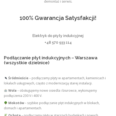
demontaż i serwis.
100% Gwarancja Satysfakcji!
Elektryk do płyty indukcyjnej
+48 570 933 114
Podłączanie płyt indukcyjnych – Warszawa
(wszystkie dzielnice)
Śródmieście
– podłączamy płyty w apartamentach, kamienicach i
lokalach usługowych, często z modernizacją starej instalacji.
Wola
– obsługujemy nowe osiedla i biurowce, wykonujemy
podłączenia 230 V i 400 V.
Mokotów
– szybkie podłączanie płyt indukcyjnych w blokach,
domach i apartamentach.
Ochota
– podłączamy płyty w starszych budynkach i nowych