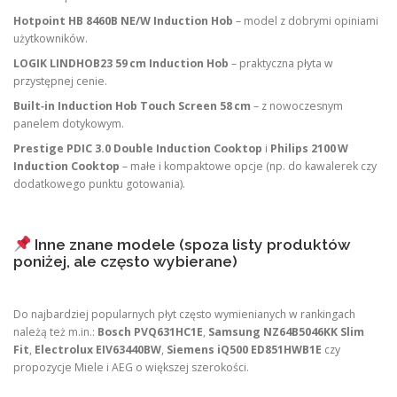
Hotpoint HB 8460B NE/W Induction Hob
– model z dobrymi opiniami
użytkowników.
LOGIK LINDHOB23 59 cm Induction Hob
– praktyczna płyta w
przystępnej cenie.
Built‑in Induction Hob Touch Screen 58 cm
– z nowoczesnym
panelem dotykowym.
Prestige PDIC 3.0 Double Induction Cooktop
i
Philips 2100 W
Induction Cooktop
– małe i kompaktowe opcje (np. do kawalerek czy
dodatkowego punktu gotowania).
Inne znane modele (spoza listy produktów
poniżej, ale często wybierane)
Do najbardziej popularnych płyt często wymienianych w rankingach
należą też m.in.:
Bosch PVQ631HC1E
,
Samsung NZ64B5046KK Slim
Fit
,
Electrolux EIV63440BW
,
Siemens iQ500 ED851HWB1E
czy
propozycje Miele i AEG o większej szerokości.