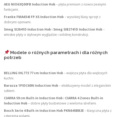
AEG NIO63Q00FB Induction Hob
– płyta premium z nowoczesnymi
funkcjami.
Franke FMA654I FP XS Induction Hob
– wysokiej klasy sprzęt z
dobrymi opiniami.
Smeg SI2641D Induction Hob
i
Smeg SIB2741D Induction Hob
–
włoskie płyty o stylowym wyglądzie i solidnej konstrukcji.
Modele o różnych parametrach i dla różnych
potrzeb
BELLING IHL773 77 cm Induction Hob
– większa płyta dla większych
kuchni.
Barazza 1PIDC60N Induction Hob
– ekskluzywny model z eleganckim
szkłem.
CIARRA 59 cm Built‑in Induction Hob
i
CIARRA 4 Zones Built‑in
Induction Hob
– dobre płyty budżetowe z wieloma strefami.
Bosch Serie 4 Built‑in Induction Hob PKN645BB2E
– klasyczna płyta z
czterema polami.