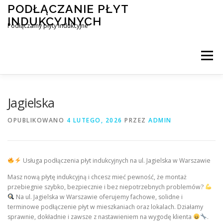
Przejdź
PODŁĄCZANIE PŁYT
do
INDUKCYJNYCH
treści
Podłączamy płyty indukcyjne
Menu
PODŁĄCZENIE PŁYTY INDUKCYJNEJ
BLOG
Jagielska
OPUBLIKOWANO
4 LUTEGO, 2026
PRZEZ
ADMIN
KONTAKT
Usługa podłączenia płyt indukcyjnych na ul. Jagielska w Warszawie
Masz nową płytę indukcyjną i chcesz mieć pewność, że montaż
przebiegnie szybko, bezpiecznie i bez niepotrzebnych problemów?
Na ul. Jagielska w Warszawie oferujemy fachowe, solidne i
terminowe podłączenie płyt w mieszkaniach oraz lokalach. Działamy
sprawnie, dokładnie i zawsze z nastawieniem na wygodę klienta
.