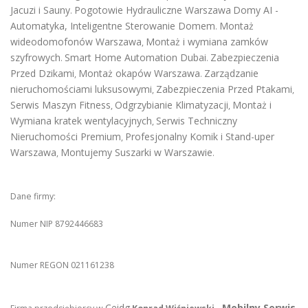
Jacuzi i Sauny
Pogotowie Hydrauliczne Warszawa
Domy AI -
.
Automatyka, Inteligentne Sterowanie Domem
Montaż
.
wideodomofonów Warszawa
Montaż i wymiana zamków
,
szyfrowych
Smart Home Automation Dubai
Zabezpieczenia
.
.
Przed Dzikami
Montaż okapów Warszawa
Zarządzanie
,
.
nieruchomościami luksusowymi
Zabezpieczenia Przed Ptakami
,
,
Serwis Maszyn Fitness
Odgrzybianie Klimatyzacji
Montaż i
,
,
Wymiana kratek wentylacyjnych
Serwis Techniczny
,
Nieruchomości Premium
Profesjonalny Komik i Stand-uper
,
Warszawa
Montujemy Suszarki w Warszawie
,
.
Dane firmy:
Numer NIP 8792446683
Numer REGON 021161238
Ceidg
Mobilny Serwis