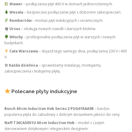
Wawer
– podłączenia płyt 400 V w domach jednorodzinnych.
Wesoła
– bezpieczne podłączanie płyt z doborem zabezpieczeń.
Rembertów
– montaż płyt indukcyjnych i ceramicznych.
🏘
Ursus
– obsługa nowych osiedli i starszych bloków.
Włochy
– profesjonalne podłączenia płyt w starszych i nowych
budynkach.
Cała Warszawa
– dojazd tego samego dnia, podłączenia 230 V i 400
V.
🛠
Każda dzielnica
– sprawdzamy instalację, montujemy
zabezpieczenia i testujemy płytę.
Polecane płyty indukcyjne
Bosch 60 cm Induction Hob Series 2 PUG61RAA5B
– bardzo
popularna płyta do zabudowy z dobrym stosunkiem jakości do ceny.
Neff T36CA50X1U 60 cm Induction Hob
– model z czułym
sterowaniem dotykowym i eleganckim designem.