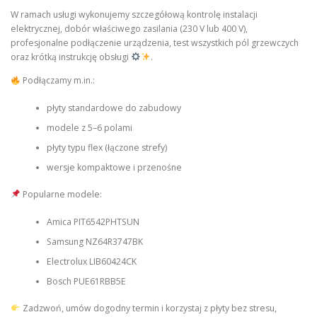
W ramach usługi wykonujemy szczegółową kontrolę instalacji
elektrycznej, dobór właściwego zasilania (230 V lub 400 V),
profesjonalne podłączenie urządzenia, test wszystkich pól grzewczych
oraz krótką instrukcję obsługi
.
Podłączamy m.in.:
płyty standardowe do zabudowy
modele z 5–6 polami
płyty typu flex (łączone strefy)
wersje kompaktowe i przenośne
Popularne modele:
Amica PIT6542PHTSUN
Samsung NZ64R3747BK
Electrolux LIB60424CK
Bosch PUE61RBB5E
Zadzwoń, umów dogodny termin i korzystaj z płyty bez stresu,