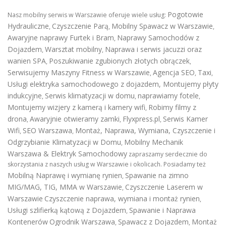
Pogotowie
Nasz mobilny serwis w Warszawie oferuje wiele usług:
Hydrauliczne
Czyszczenie Parą
Mobilny Spawacz w Warszawie
,
,
,
Awaryjne naprawy Furtek i Bram
Naprawy Samochodów z
,
Dojazdem
Warsztat mobilny
Naprawa i serwis jacuzzi oraz
,
,
wanien SPA
Poszukiwanie zgubionych złotych obrączek
,
,
Serwisujemy Maszyny Fitness w Warszawie
Agencja SEO
Taxi
,
,
,
Usługi elektryka samochodowego z dojazdem
,
Montujemy płyty
indukcyjne
Serwis klimatyzacji w domu
naprawiamy fotele
,
,
,
Montujemy wizjery z kamerą i kamery wifi
Robimy filmy z
,
drona
Awaryjnie otwieramy zamki
Flyxpress.pl
Serwis Kamer
,
,
,
Wifi
SEO Warszawa
Montaż, Naprawa, Wymiana, Czyszczenie i
,
,
Odgrzybianie Klimatyzacji w Domu
Mobilny Mechanik
,
Warszawa & Elektryk Samochodowy
zapraszamy serdecznie do
skorzystania z naszych usług w Warszawie i okolicach. Posiadamy też
Mobilną Naprawę i wymianę rynien
Spawanie na zimno
,
MIG/MAG, TIG, MMA w Warszawie
Czyszczenie Laserem w
,
Warszawie
Czyszczenie naprawa, wymiana i montaż rynien
,
Usługi szlifierką kątową z Dojazdem
Spawanie i Naprawa
,
Kontenerów
Ogrodnik Warszawa
Spawacz z Dojazdem
Montaż
,
,