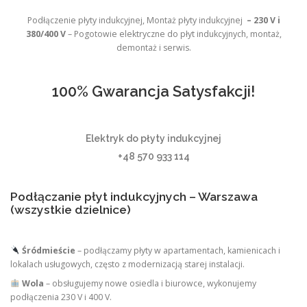
Podłączenie płyty indukcyjnej, Montaż płyty indukcyjnej
– 230 V i
380/400 V
– Pogotowie elektryczne do płyt indukcyjnych, montaż,
demontaż i serwis.
100% Gwarancja Satysfakcji!
Elektryk do płyty indukcyjnej
+48 570 933 114
Podłączanie płyt indukcyjnych – Warszawa
(wszystkie dzielnice)
Śródmieście
– podłączamy płyty w apartamentach, kamienicach i
lokalach usługowych, często z modernizacją starej instalacji.
Wola
– obsługujemy nowe osiedla i biurowce, wykonujemy
podłączenia 230 V i 400 V.