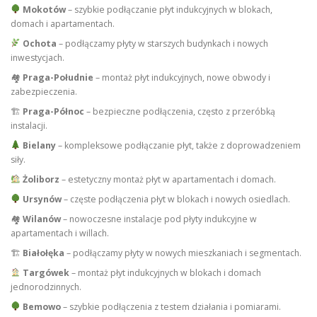
Mokotów
– szybkie podłączanie płyt indukcyjnych w blokach,
domach i apartamentach.
Ochota
– podłączamy płyty w starszych budynkach i nowych
inwestycjach.
🏘
Praga-Południe
– montaż płyt indukcyjnych, nowe obwody i
zabezpieczenia.
🏗
Praga-Północ
– bezpieczne podłączenia, często z przeróbką
instalacji.
Bielany
– kompleksowe podłączanie płyt, także z doprowadzeniem
siły.
Żoliborz
– estetyczny montaż płyt w apartamentach i domach.
Ursynów
– częste podłączenia płyt w blokach i nowych osiedlach.
🏘
Wilanów
– nowoczesne instalacje pod płyty indukcyjne w
apartamentach i willach.
🏗
Białołęka
– podłączamy płyty w nowych mieszkaniach i segmentach.
Targówek
– montaż płyt indukcyjnych w blokach i domach
jednorodzinnych.
Bemowo
– szybkie podłączenia z testem działania i pomiarami.