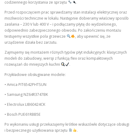
codziennego korzystania ze sprzętu
.
Przed rozpoczęciem prac sprawdzamy stan instalacji elektrycznej oraz
możliwości techniczne w lokalu. Następnie dobieramy właściwy sposób
zasilania – 230 V lub 400 V – i podłączamy płytę do wydzielonego,
odpowiednio zabezpieczonego obwodu. Po zakończeniu montażu
testujemy wszystkie pola grzewcze
, aby upewnić się, że
urządzenie działa bez zarzutu.
Zajmujemy się montażem różnych typów płyt indukcyjnych: klasycznych
modeli do zabudowy, wersji z funkcją flex oraz kompaktowych
rozwiązań do mniejszych kuchni
.
Przykładowe obsługiwane modele:
• Amica PIT6542PHTSUN
• Samsung NZ64R3747BK
• Electrolux LIB60424CK
• Bosch PUE61RBB5E
Po wykonaniu usługi przekazujemy krótkie wskazówki dotyczące obsługi
i bezpiecznego użytkowania sprzętu
.