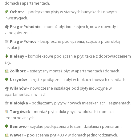
domach i apartamentach.
Ochota
– podłączamy płyty w starszych budynkach i nowych
inwestycjach.
🏘
Praga-Południe
– montaż płyt indukcyjnych, nowe obwody i
zabezpieczenia.
🏗
Praga-Północ
– bezpieczne podłączenia, często z przeróbką
instalacji.
Bielany
– kompleksowe podłączanie płyt, także z doprowadzeniem
siły.
Żoliborz
– estetyczny montaż płyt w apartamentach i domach.
Ursynów
– częste podłączenia płyt w blokach i nowych osiedlach.
🏘
Wilanów
– nowoczesne instalacje pod płyty indukcyjne w
apartamentach i willach.
🏗
Białołęka
– podłączamy płyty w nowych mieszkaniach i segmentach.
Targówek
– montaż płyt indukcyjnych w blokach i domach
jednorodzinnych.
Bemowo
– szybkie podłączenia z testem działania i pomiarami.
Wawer
– podłączenia płyt 400 V w domach jednorodzinnych.