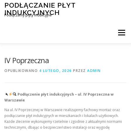
Przejdź
PODŁĄCZANIE PŁYT
do
INDUKCYJNYCH
treści
Podłączamy płyty indukcyjne
Menu
PODŁĄCZENIE PŁYTY INDUKCYJNEJ
BLOG
IV Poprzeczna
OPUBLIKOWANO
4 LUTEGO, 2026
PRZEZ
ADMIN
KONTAKT
Podłączenie płyt indukcyjnych – ul. IV Poprzeczna w
Warszawie
Na ul. IV Poprzecznej w Warszawie realizujemy fachowy montaż oraz
podłączanie płyt indukcyjnych w mieszkaniach i lokalach użytkowych.
Każde zlecenie wykonujemy rzetelnie i zgodnie z aktualnymi normami
technicznymi, dbając o bezpieczeństwo instalacji oraz wygodę