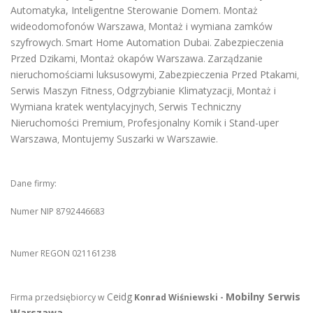
Automatyka, Inteligentne Sterowanie Domem
Montaż
.
wideodomofonów Warszawa
Montaż i wymiana zamków
,
szyfrowych
Smart Home Automation Dubai
Zabezpieczenia
.
.
Przed Dzikami
Montaż okapów Warszawa
Zarządzanie
,
.
nieruchomościami luksusowymi
Zabezpieczenia Przed Ptakami
,
,
Serwis Maszyn Fitness
Odgrzybianie Klimatyzacji
Montaż i
,
,
Wymiana kratek wentylacyjnych
Serwis Techniczny
,
Nieruchomości Premium
Profesjonalny Komik i Stand-uper
,
Warszawa
Montujemy Suszarki w Warszawie
,
.
Dane firmy:
Numer NIP 8792446683
Numer REGON 021161238
Ceidg
Mobilny Serwis
Firma przedsiębiorcy w
Konrad Wiśniewski -
Warszawa