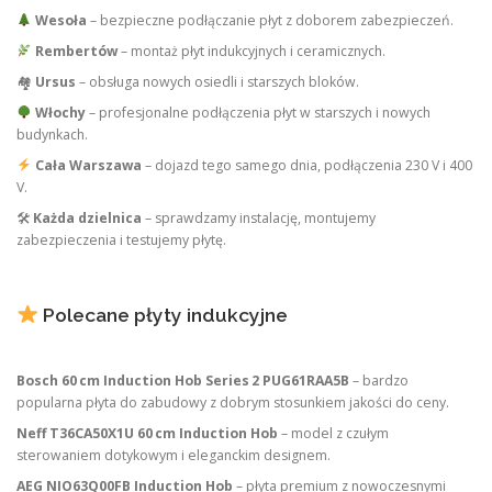
Wesoła
– bezpieczne podłączanie płyt z doborem zabezpieczeń.
Rembertów
– montaż płyt indukcyjnych i ceramicznych.
🏘
Ursus
– obsługa nowych osiedli i starszych bloków.
Włochy
– profesjonalne podłączenia płyt w starszych i nowych
budynkach.
Cała Warszawa
– dojazd tego samego dnia, podłączenia 230 V i 400
V.
🛠
Każda dzielnica
– sprawdzamy instalację, montujemy
zabezpieczenia i testujemy płytę.
Polecane płyty indukcyjne
Bosch 60 cm Induction Hob Series 2 PUG61RAA5B
– bardzo
popularna płyta do zabudowy z dobrym stosunkiem jakości do ceny.
Neff T36CA50X1U 60 cm Induction Hob
– model z czułym
sterowaniem dotykowym i eleganckim designem.
AEG NIO63Q00FB Induction Hob
– płyta premium z nowoczesnymi