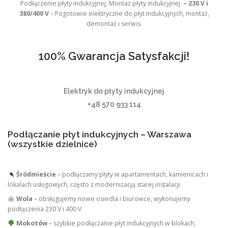
Podłączenie płyty indukcyjnej, Montaż płyty indukcyjnej
– 230 V i
380/400 V
– Pogotowie elektryczne do płyt indukcyjnych, montaż,
demontaż i serwis.
100% Gwarancja Satysfakcji!
Elektryk do płyty indukcyjnej
+48 570 933 114
Podłączanie płyt indukcyjnych – Warszawa
(wszystkie dzielnice)
Śródmieście
– podłączamy płyty w apartamentach, kamienicach i
lokalach usługowych, często z modernizacją starej instalacji.
Wola
– obsługujemy nowe osiedla i biurowce, wykonujemy
podłączenia 230 V i 400 V.
Mokotów
– szybkie podłączanie płyt indukcyjnych w blokach,