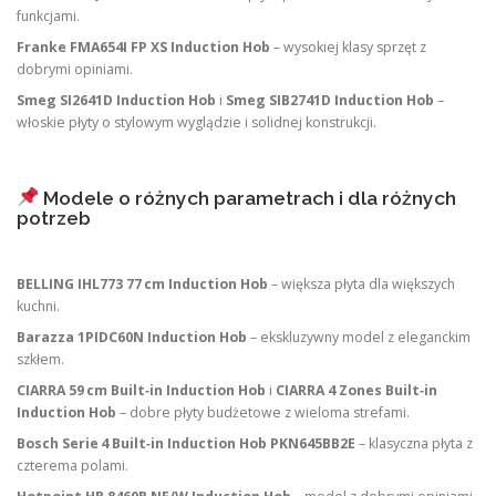
funkcjami.
Franke FMA654I FP XS Induction Hob
– wysokiej klasy sprzęt z
dobrymi opiniami.
Smeg SI2641D Induction Hob
i
Smeg SIB2741D Induction Hob
–
włoskie płyty o stylowym wyglądzie i solidnej konstrukcji.
Modele o różnych parametrach i dla różnych
potrzeb
BELLING IHL773 77 cm Induction Hob
– większa płyta dla większych
kuchni.
Barazza 1PIDC60N Induction Hob
– ekskluzywny model z eleganckim
szkłem.
CIARRA 59 cm Built‑in Induction Hob
i
CIARRA 4 Zones Built‑in
Induction Hob
– dobre płyty budżetowe z wieloma strefami.
Bosch Serie 4 Built‑in Induction Hob PKN645BB2E
– klasyczna płyta z
czterema polami.