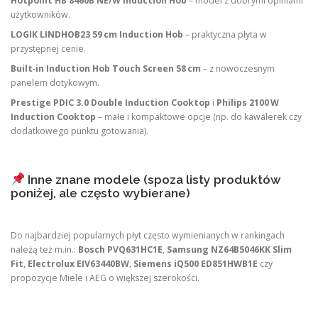
Hotpoint HB 8460B NE/W Induction Hob
– model z dobrymi opiniami
użytkowników.
LOGIK LINDHOB23 59 cm Induction Hob
– praktyczna płyta w
przystępnej cenie.
Built‑in Induction Hob Touch Screen 58 cm
– z nowoczesnym
panelem dotykowym.
Prestige PDIC 3.0 Double Induction Cooktop
i
Philips 2100 W
Induction Cooktop
– małe i kompaktowe opcje (np. do kawalerek czy
dodatkowego punktu gotowania).
Inne znane modele (spoza listy produktów
poniżej, ale często wybierane)
Do najbardziej popularnych płyt często wymienianych w rankingach
należą też m.in.:
Bosch PVQ631HC1E
,
Samsung NZ64B5046KK Slim
Fit
,
Electrolux EIV63440BW
,
Siemens iQ500 ED851HWB1E
czy
propozycje Miele i AEG o większej szerokości.