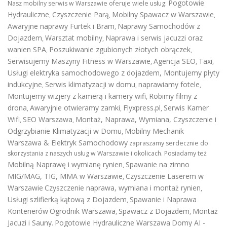
Pogotowie
Nasz mobilny serwis w Warszawie oferuje wiele usług:
Hydrauliczne
Czyszczenie Parą
Mobilny Spawacz w Warszawie
,
,
,
Awaryjne naprawy Furtek i Bram
Naprawy Samochodów z
,
Dojazdem
Warsztat mobilny
Naprawa i serwis jacuzzi oraz
,
,
wanien SPA
Poszukiwanie zgubionych złotych obrączek
,
,
Serwisujemy Maszyny Fitness w Warszawie
Agencja SEO
Taxi
,
,
,
Usługi elektryka samochodowego z dojazdem
,
Montujemy płyty
indukcyjne
Serwis klimatyzacji w domu
naprawiamy fotele
,
,
,
Montujemy wizjery z kamerą i kamery wifi
Robimy filmy z
,
drona
Awaryjnie otwieramy zamki
Flyxpress.pl
Serwis Kamer
,
,
,
Wifi
SEO Warszawa
Montaż, Naprawa, Wymiana, Czyszczenie i
,
,
Odgrzybianie Klimatyzacji w Domu
Mobilny Mechanik
,
Warszawa & Elektryk Samochodowy
zapraszamy serdecznie do
skorzystania z naszych usług w Warszawie i okolicach. Posiadamy też
Mobilną Naprawę i wymianę rynien
Spawanie na zimno
,
MIG/MAG, TIG, MMA w Warszawie
Czyszczenie Laserem w
,
Warszawie
Czyszczenie naprawa, wymiana i montaż rynien
,
Usługi szlifierką kątową z Dojazdem
Spawanie i Naprawa
,
Kontenerów
Ogrodnik Warszawa
Spawacz z Dojazdem
Montaż
,
,
Jacuzi i Sauny
Pogotowie Hydrauliczne Warszawa
Domy AI -
.