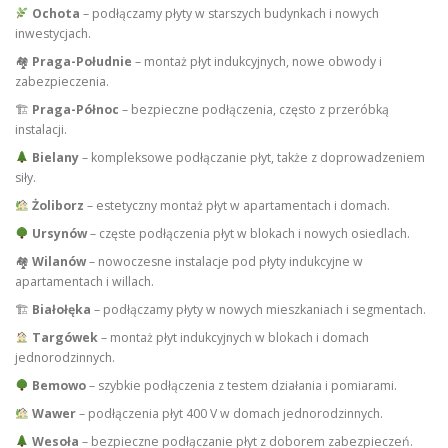
Ochota
– podłączamy płyty w starszych budynkach i nowych
inwestycjach.
🏘
Praga-Południe
– montaż płyt indukcyjnych, nowe obwody i
zabezpieczenia.
🏗
Praga-Północ
– bezpieczne podłączenia, często z przeróbką
instalacji.
Bielany
– kompleksowe podłączanie płyt, także z doprowadzeniem
siły.
Żoliborz
– estetyczny montaż płyt w apartamentach i domach.
Ursynów
– częste podłączenia płyt w blokach i nowych osiedlach.
🏘
Wilanów
– nowoczesne instalacje pod płyty indukcyjne w
apartamentach i willach.
🏗
Białołęka
– podłączamy płyty w nowych mieszkaniach i segmentach.
Targówek
– montaż płyt indukcyjnych w blokach i domach
jednorodzinnych.
Bemowo
– szybkie podłączenia z testem działania i pomiarami.
Wawer
– podłączenia płyt 400 V w domach jednorodzinnych.
Wesoła
– bezpieczne podłączanie płyt z doborem zabezpieczeń.