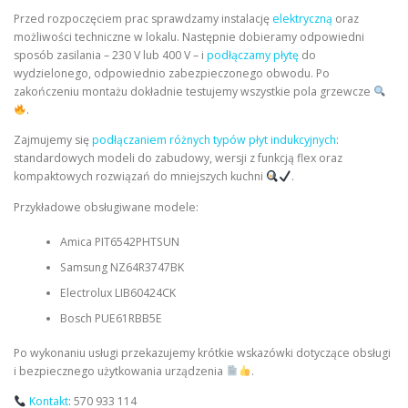
Przed rozpoczęciem prac sprawdzamy instalację
elektryczną
oraz
możliwości techniczne w lokalu. Następnie dobieramy odpowiedni
sposób zasilania – 230 V lub 400 V – i
podłączamy płytę
do
wydzielonego, odpowiednio zabezpieczonego obwodu. Po
zakończeniu montażu dokładnie testujemy wszystkie pola grzewcze
.
Zajmujemy się
podłączaniem różnych typów płyt indukcyjnych
:
standardowych modeli do zabudowy, wersji z funkcją flex oraz
kompaktowych rozwiązań do mniejszych kuchni
.
Przykładowe obsługiwane modele:
Amica PIT6542PHTSUN
Samsung NZ64R3747BK
Electrolux LIB60424CK
Bosch PUE61RBB5E
Po wykonaniu usługi przekazujemy krótkie wskazówki dotyczące obsługi
i bezpiecznego użytkowania urządzenia
.
Kontakt
: 570 933 114