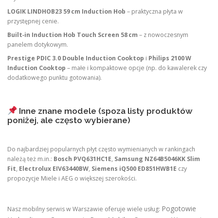
LOGIK LINDHOB23 59 cm Induction Hob
– praktyczna płyta w
przystępnej cenie.
Built‑in Induction Hob Touch Screen 58 cm
– z nowoczesnym
panelem dotykowym.
Prestige PDIC 3.0 Double Induction Cooktop
i
Philips 2100 W
Induction Cooktop
– małe i kompaktowe opcje (np. do kawalerek czy
dodatkowego punktu gotowania).
Inne znane modele (spoza listy produktów
poniżej, ale często wybierane)
Do najbardziej popularnych płyt często wymienianych w rankingach
należą też m.in.:
Bosch PVQ631HC1E
,
Samsung NZ64B5046KK Slim
Fit
,
Electrolux EIV63440BW
,
Siemens iQ500 ED851HWB1E
czy
propozycje Miele i AEG o większej szerokości.
Pogotowie
Nasz mobilny serwis w Warszawie oferuje wiele usług: