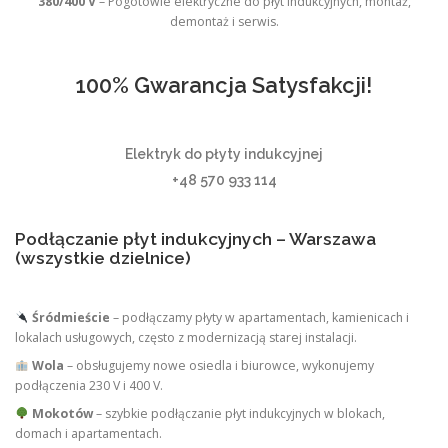
380/400 V
– Pogotowie elektryczne do płyt indukcyjnych, montaż,
demontaż i serwis.
100% Gwarancja Satysfakcji!
Elektryk do płyty indukcyjnej
+48 570 933 114
Podłączanie płyt indukcyjnych – Warszawa
(wszystkie dzielnice)
Śródmieście
– podłączamy płyty w apartamentach, kamienicach i
lokalach usługowych, często z modernizacją starej instalacji.
Wola
– obsługujemy nowe osiedla i biurowce, wykonujemy
podłączenia 230 V i 400 V.
Mokotów
– szybkie podłączanie płyt indukcyjnych w blokach,
domach i apartamentach.