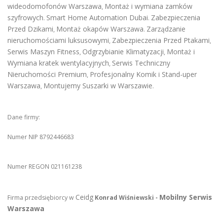
wideodomofonów Warszawa
Montaż i wymiana zamków
,
szyfrowych
Smart Home Automation Dubai
Zabezpieczenia
.
.
Przed Dzikami
Montaż okapów Warszawa
Zarządzanie
,
.
nieruchomościami luksusowymi
Zabezpieczenia Przed Ptakami
,
,
Serwis Maszyn Fitness
Odgrzybianie Klimatyzacji
Montaż i
,
,
Wymiana kratek wentylacyjnych
Serwis Techniczny
,
Nieruchomości Premium
Profesjonalny Komik i Stand-uper
,
Warszawa
Montujemy Suszarki w Warszawie
,
.
Dane firmy:
Numer NIP 8792446683
Numer REGON 021161238
Ceidg
Mobilny Serwis
Firma przedsiębiorcy w
Konrad Wiśniewski -
Warszawa