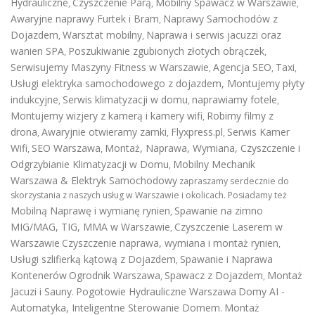
Hydrauliczne
Czyszczenie Parą
Mobilny Spawacz w Warszawie
,
,
,
Awaryjne naprawy Furtek i Bram
Naprawy Samochodów z
,
Dojazdem
Warsztat mobilny
Naprawa i serwis jacuzzi oraz
,
,
wanien SPA
Poszukiwanie zgubionych złotych obrączek
,
,
Serwisujemy Maszyny Fitness w Warszawie
Agencja SEO
Taxi
,
,
,
Usługi elektryka samochodowego z dojazdem
,
Montujemy płyty
indukcyjne
Serwis klimatyzacji w domu
naprawiamy fotele
,
,
,
Montujemy wizjery z kamerą i kamery wifi
Robimy filmy z
,
drona
Awaryjnie otwieramy zamki
Flyxpress.pl
Serwis Kamer
,
,
,
Wifi
SEO Warszawa
Montaż, Naprawa, Wymiana, Czyszczenie i
,
,
Odgrzybianie Klimatyzacji w Domu
Mobilny Mechanik
,
Warszawa & Elektryk Samochodowy
zapraszamy serdecznie do
skorzystania z naszych usług w Warszawie i okolicach. Posiadamy też
Mobilną Naprawę i wymianę rynien
Spawanie na zimno
,
MIG/MAG, TIG, MMA w Warszawie
Czyszczenie Laserem w
,
Warszawie
Czyszczenie naprawa, wymiana i montaż rynien
,
Usługi szlifierką kątową z Dojazdem
Spawanie i Naprawa
,
Kontenerów
Ogrodnik Warszawa
Spawacz z Dojazdem
Montaż
,
,
Jacuzi i Sauny
Pogotowie Hydrauliczne Warszawa
Domy AI -
.
Automatyka, Inteligentne Sterowanie Domem
Montaż
.