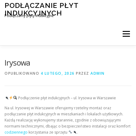
Przejdź
PODŁĄCZANIE PŁYT
do
INDUKCYJNYCH
treści
Podłączamy płyty indukcyjne
Menu
PODŁĄCZENIE PŁYTY INDUKCYJNEJ
BLOG
Irysowa
OPUBLIKOWANO
4 LUTEGO, 2026
PRZEZ
ADMIN
KONTAKT
Podłączenie płyt indukcyjnych – ul. Irysowa w Warszawie
Na ul. Irysowej w Warszawie oferujemy rzetelny montaż oraz
podłączanie płyt indukcyjnych w mieszkaniach i lokalach użytkowych.
Każdą realizację wykonujemy starannie, zgodnie z obowiązującymi
normami technicznymi, dbając o bezpieczeństwo instalacji oraz komfort
codziennego
korzystania ze sprzętu
.