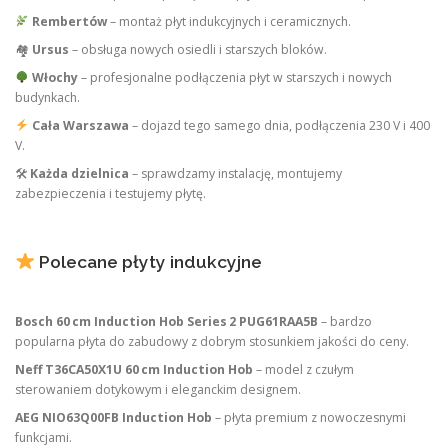
Rembertów
– montaż płyt indukcyjnych i ceramicznych.
🏘
Ursus
– obsługa nowych osiedli i starszych bloków.
Włochy
– profesjonalne podłączenia płyt w starszych i nowych
budynkach.
Cała Warszawa
– dojazd tego samego dnia, podłączenia 230 V i 400
V.
🛠
Każda dzielnica
– sprawdzamy instalację, montujemy
zabezpieczenia i testujemy płytę.
Polecane płyty indukcyjne
Bosch 60 cm Induction Hob Series 2 PUG61RAA5B
– bardzo
popularna płyta do zabudowy z dobrym stosunkiem jakości do ceny.
Neff T36CA50X1U 60 cm Induction Hob
– model z czułym
sterowaniem dotykowym i eleganckim designem.
AEG NIO63Q00FB Induction Hob
– płyta premium z nowoczesnymi
funkcjami.