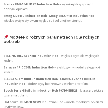
Franke FMA654I FP XS Induction Hob
– wysokiej klasy sprzęt z
dobrymi opiniami.
Smeg SI2641D Induction Hob
i
Smeg SIB2741D Induction Hob
–
włoskie płyty o stylowym wyglądzie i solidnej konstrukcji.
Modele o różnych parametrach i dla różnych
potrzeb
BELLING IHL773 77 cm Induction Hob
– większa płyta dla większych
kuchni.
Barazza 1PIDC60N Induction Hob
– ekskluzywny model z eleganckim
szkłem.
CIARRA 59 cm Built‑in Induction Hob
i
CIARRA 4 Zones Built‑in
Induction Hob
– dobre płyty budżetowe z wieloma strefami.
Bosch Serie 4 Built‑in Induction Hob PKN645BB2E
– klasyczna płyta z
czterema polami.
Hotpoint HB 8460B NE/W Induction Hob
– model z dobrymi opiniami
użytkowników.