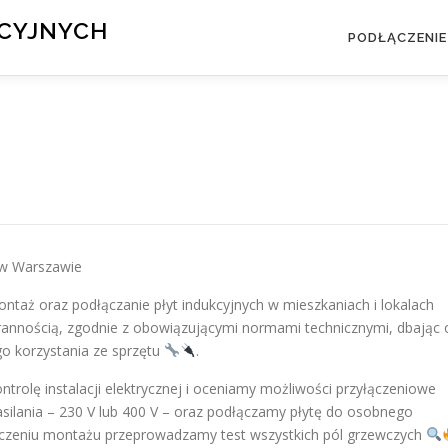
KCYJNYCH
PODŁĄCZENIE
a w Warszawie
ntaż oraz podłączanie płyt indukcyjnych w mieszkaniach i lokalach
arannością, zgodnie z obowiązującymi normami technicznymi, dbając 
go korzystania ze sprzętu
.
rolę instalacji elektrycznej i oceniamy możliwości przyłączeniowe
asilania – 230 V lub 400 V – oraz podłączamy płytę do osobnego
czeniu montażu przeprowadzamy test wszystkich pól grzewczych