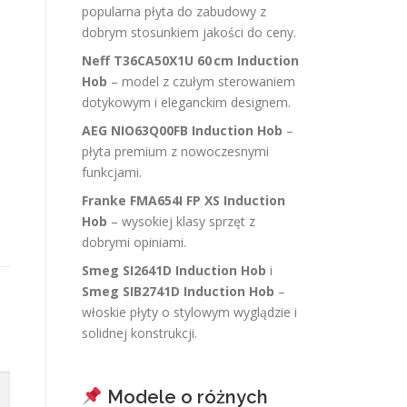
popularna płyta do zabudowy z
dobrym stosunkiem jakości do ceny.
Neff T36CA50X1U 60 cm Induction
Hob
– model z czułym sterowaniem
dotykowym i eleganckim designem.
AEG NIO63Q00FB Induction Hob
–
płyta premium z nowoczesnymi
funkcjami.
Franke FMA654I FP XS Induction
Hob
– wysokiej klasy sprzęt z
dobrymi opiniami.
Smeg SI2641D Induction Hob
i
Smeg SIB2741D Induction Hob
–
włoskie płyty o stylowym wyglądzie i
solidnej konstrukcji.
Modele o różnych