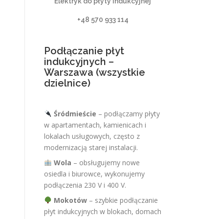
Elektryk do płyty indukcyjnej
+48 570 933 114
Podłączanie płyt
indukcyjnych –
Warszawa (wszystkie
dzielnice)
Śródmieście
– podłączamy płyty
w apartamentach, kamienicach i
lokalach usługowych, często z
modernizacją starej instalacji.
Wola
– obsługujemy nowe
osiedla i biurowce, wykonujemy
podłączenia 230 V i 400 V.
Mokotów
– szybkie podłączanie
płyt indukcyjnych w blokach, domach