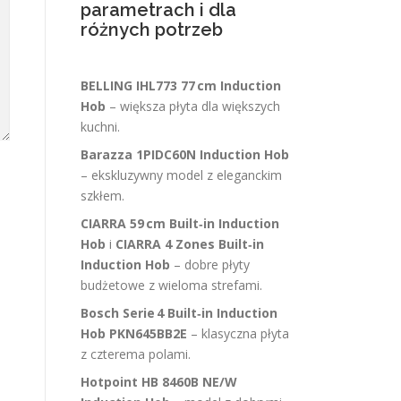
parametrach i dla
różnych potrzeb
BELLING IHL773 77 cm Induction
Hob
– większa płyta dla większych
kuchni.
Barazza 1PIDC60N Induction Hob
– ekskluzywny model z eleganckim
szkłem.
CIARRA 59 cm Built‑in Induction
Hob
i
CIARRA 4 Zones Built‑in
Induction Hob
– dobre płyty
budżetowe z wieloma strefami.
Bosch Serie 4 Built‑in Induction
Hob PKN645BB2E
– klasyczna płyta
z czterema polami.
Hotpoint HB 8460B NE/W