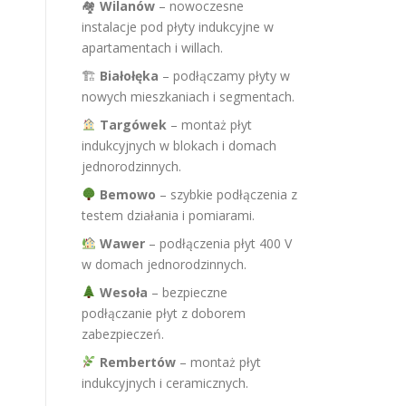
🏘
Wilanów
– nowoczesne
instalacje pod płyty indukcyjne w
apartamentach i willach.
🏗
Białołęka
– podłączamy płyty w
nowych mieszkaniach i segmentach.
Targówek
– montaż płyt
indukcyjnych w blokach i domach
jednorodzinnych.
Bemowo
– szybkie podłączenia z
testem działania i pomiarami.
Wawer
– podłączenia płyt 400 V
w domach jednorodzinnych.
Wesoła
– bezpieczne
podłączanie płyt z doborem
zabezpieczeń.
Rembertów
– montaż płyt
indukcyjnych i ceramicznych.