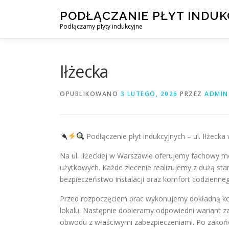
Przejdź
PODŁĄCZANIE PŁYT INDU
do
Podłączamy płyty indukcyjne
treści
Iłżecka
OPUBLIKOWANO
3 LUTEGO, 2026
PRZEZ
ADMIN
Podłączenie płyt indukcyjnych – ul. Iłżeck
Na ul. Iłżeckiej w Warszawie oferujemy fachowy mo
użytkowych. Każde zlecenie realizujemy z dużą st
bezpieczeństwo instalacji oraz komfort codzienne
Przed rozpoczęciem prac wykonujemy dokładną kont
lokalu. Następnie dobieramy odpowiedni wariant z
obwodu z właściwymi zabezpieczeniami. Po zakoń