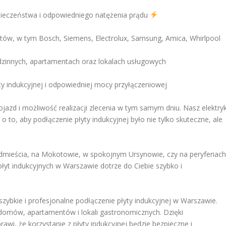
zpieczeństwa i odpowiedniego natężenia prądu
ntów, w tym Bosch, Siemens, Electrolux, Samsung, Amica, Whirlpool
innych, apartamentach oraz lokalach usługowych
y indukcyjnej i odpowiedniej mocy przyłączeniowej
jazd i możliwość realizacji zlecenia w tym samym dniu. Nasz elektry
 to, aby podłączenie płyty indukcyjnej było nie tylko skuteczne, ale
dmieścia, na Mokotowie, w spokojnym Ursynowie, czy na peryferiach
płyt indukcyjnych w Warszawie dotrze do Ciebie szybko i
 szybkie i profesjonalne podłączenie płyty indukcyjnej w Warszawie.
 domów, apartamentów i lokali gastronomicznych. Dzięki
awi, że korzystanie z płyty indukcyjnej będzie bezpieczne i