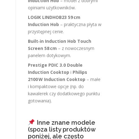
Induction Hob
– model z dobrymi
opiniami użytkowników.
LOGIK LINDHOB23 59 cm
Induction Hob
– praktyczna płyta w
przystępnej cenie.
Built‑in Induction Hob Touch
Screen 58 cm
– z nowoczesnym
panelem dotykowym.
Prestige PDIC 3.0 Double
Induction Cooktop
i
Philips
2100 W Induction Cooktop
– małe
i kompaktowe opcje (np. do
kawalerek czy dodatkowego punktu
gotowania).
Inne znane modele
(spoza listy produktów
poniżej, ale często