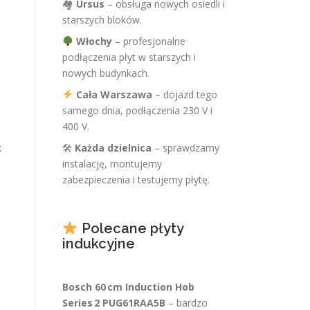
🏘
Ursus
– obsługa nowych osiedli i
starszych bloków.
Włochy
– profesjonalne
podłączenia płyt w starszych i
nowych budynkach.
Cała Warszawa
– dojazd tego
samego dnia, podłączenia 230 V i
400 V.
k
🛠
Każda dzielnica
– sprawdzamy
instalację, montujemy
zabezpieczenia i testujemy płytę.
Polecane płyty
indukcyjne
Bosch 60 cm Induction Hob
Series 2 PUG61RAA5B
– bardzo