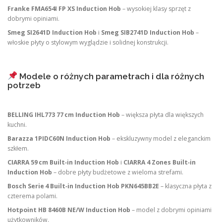
Franke FMA654I FP XS Induction Hob
– wysokiej klasy sprzęt z
dobrymi opiniami.
Smeg SI2641D Induction Hob
i
Smeg SIB2741D Induction Hob
–
włoskie płyty o stylowym wyglądzie i solidnej konstrukcji.
Modele o różnych parametrach i dla różnych
potrzeb
BELLING IHL773 77 cm Induction Hob
– większa płyta dla większych
kuchni.
Barazza 1PIDC60N Induction Hob
– ekskluzywny model z eleganckim
szkłem.
CIARRA 59 cm Built‑in Induction Hob
i
CIARRA 4 Zones Built‑in
Induction Hob
– dobre płyty budżetowe z wieloma strefami.
Bosch Serie 4 Built‑in Induction Hob PKN645BB2E
– klasyczna płyta z
czterema polami.
Hotpoint HB 8460B NE/W Induction Hob
– model z dobrymi opiniami
użytkowników.