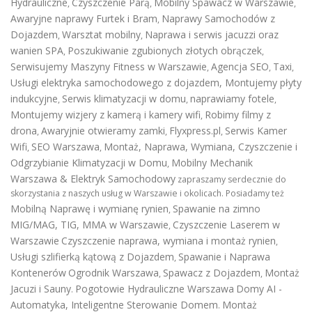
Hydrauliczne
Czyszczenie Parą
Mobilny Spawacz w Warszawie
,
,
,
Awaryjne naprawy Furtek i Bram
Naprawy Samochodów z
,
Dojazdem
Warsztat mobilny
Naprawa i serwis jacuzzi oraz
,
,
wanien SPA
Poszukiwanie zgubionych złotych obrączek
,
,
Serwisujemy Maszyny Fitness w Warszawie
Agencja SEO
Taxi
,
,
,
Usługi elektryka samochodowego z dojazdem
,
Montujemy płyty
indukcyjne
Serwis klimatyzacji w domu
naprawiamy fotele
,
,
,
Montujemy wizjery z kamerą i kamery wifi
Robimy filmy z
,
drona
Awaryjnie otwieramy zamki
Flyxpress.pl
Serwis Kamer
,
,
,
Wifi
SEO Warszawa
Montaż, Naprawa, Wymiana, Czyszczenie i
,
,
Odgrzybianie Klimatyzacji w Domu
Mobilny Mechanik
,
Warszawa & Elektryk Samochodowy
zapraszamy serdecznie do
skorzystania z naszych usług w Warszawie i okolicach. Posiadamy też
Mobilną Naprawę i wymianę rynien
Spawanie na zimno
,
MIG/MAG, TIG, MMA w Warszawie
Czyszczenie Laserem w
,
Warszawie
Czyszczenie naprawa, wymiana i montaż rynien
,
Usługi szlifierką kątową z Dojazdem
Spawanie i Naprawa
,
Kontenerów
Ogrodnik Warszawa
Spawacz z Dojazdem
Montaż
,
,
Jacuzi i Sauny
Pogotowie Hydrauliczne Warszawa
Domy AI -
.
Automatyka, Inteligentne Sterowanie Domem
Montaż
.