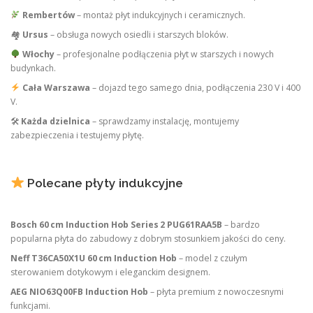
Rembertów
– montaż płyt indukcyjnych i ceramicznych.
🏘
Ursus
– obsługa nowych osiedli i starszych bloków.
Włochy
– profesjonalne podłączenia płyt w starszych i nowych
budynkach.
Cała Warszawa
– dojazd tego samego dnia, podłączenia 230 V i 400
V.
🛠
Każda dzielnica
– sprawdzamy instalację, montujemy
zabezpieczenia i testujemy płytę.
Polecane płyty indukcyjne
Bosch 60 cm Induction Hob Series 2 PUG61RAA5B
– bardzo
popularna płyta do zabudowy z dobrym stosunkiem jakości do ceny.
Neff T36CA50X1U 60 cm Induction Hob
– model z czułym
sterowaniem dotykowym i eleganckim designem.
AEG NIO63Q00FB Induction Hob
– płyta premium z nowoczesnymi
funkcjami.