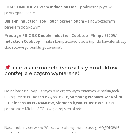
LOGIK LINDHOB23 59 cm Induction Hob
– praktyczna płyta w
przystępnej cenie.
Built‑in Induction Hob Touch Screen 58 cm
– z nowoczesnym
panelem dotykowym.
Prestige PDIC 3.0 Double Induction Cooktop
i
Philips 2100 W
Induction Cooktop
– małe i kompaktowe opcje (np. do kawalerek czy
dodatkowego punktu gotowania).
Inne znane modele (spoza listy produktów
poniżej, ale często wybierane)
Do najbardziej popularnych płyt często wymienianych w rankingach
należą też m.in.:
Bosch PVQ631HC1E
,
Samsung NZ64B5046KK Slim
Fit
,
Electrolux EIV63440BW
,
Siemens iQ500 ED851HWB1E
czy
propozycje Miele i AEG o większej szerokości.
Pogotowie
Nasz mobilny serwis w Warszawie oferuje wiele usług: