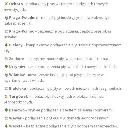
Ochota
– podłączamy płyty w starszych budynkach i nowych
inwestycjach.
🏘
Praga-Południe
– montaż płyt indukcyjnych, nowe obwody i
zabezpieczenia.
🏗
Praga-Północ
– bezpieczne podłączenia, często z przeróbką
instalacji.
Bielany
– kompleksowe podłączanie płyt, także z doprowadzeniem
siły.
Żoliborz
– estetyczny montaż płyt w apartamentach i domach.
Ursynów
– częste podłączenia płyt w blokach i nowych osiedlach.
🏘
Wilanów
– nowoczesne instalacje pod płyty indukcyjne w
apartamentach i willach.
🏗
Białołęka
– podłączamy płyty w nowych mieszkaniach i segmentach.
Targówek
– montaż płyt indukcyjnych w blokach i domach
jednorodzinnych.
Bemowo
– szybkie podłączenia z testem działania i pomiarami.
Wawer
– podłączenia płyt 400 V w domach jednorodzinnych.
Wesoła
– bezpieczne podłączanie płyt z doborem zabezpieczeń.