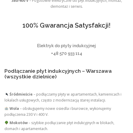
380/400 V
– Pogotowie elektryczne do płyt indukcyjnych, montaż,
demontaż i serwis.
100% Gwarancja Satysfakcji!
Elektryk do płyty indukcyjnej
+48 570 933 114
Podłączanie płyt indukcyjnych – Warszawa
(wszystkie dzielnice)
Śródmieście
– podłączamy płyty w apartamentach, kamienicach i
lokalach usługowych, często z modernizacją starej instalacji.
Wola
– obsługujemy nowe osiedla i biurowce, wykonujemy
podłączenia 230 V i 400 V.
Mokotów
– szybkie podłączanie płyt indukcyjnych w blokach,
domach i apartamentach.