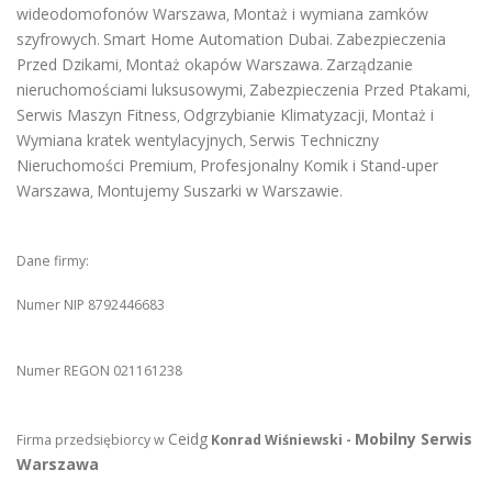
wideodomofonów Warszawa
Montaż i wymiana zamków
,
szyfrowych
Smart Home Automation Dubai
Zabezpieczenia
.
.
Przed Dzikami
Montaż okapów Warszawa
Zarządzanie
,
.
nieruchomościami luksusowymi
Zabezpieczenia Przed Ptakami
,
,
Serwis Maszyn Fitness
Odgrzybianie Klimatyzacji
Montaż i
,
,
Wymiana kratek wentylacyjnych
Serwis Techniczny
,
Nieruchomości Premium
Profesjonalny Komik i Stand-uper
,
Warszawa
Montujemy Suszarki w Warszawie
,
.
Dane firmy:
Numer NIP 8792446683
Numer REGON 021161238
Ceidg
Mobilny Serwis
Firma przedsiębiorcy w
Konrad Wiśniewski -
Warszawa