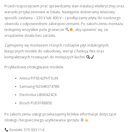
Przed rozpoczęciem prac sprawdzamy stan instalacji elektrycznej oraz
warunki przyłączeniowe w lokalu. Następnie dobieramy właściwy
sposób zasilania – 230 V lub 400 V – i podłączamy płytę do osobnego
obwodu z odpowiednimi zabezpieczeniami. Po zakończeniu montażu
testujemy wszystkie pola grzewcze
, aby upewnić się, że
urządzenie działa bez zarzutu.
Zajmujemy się montażem różnych rodzajów płyt indukcyjnych:
klasycznych modeli do zabudowy, wersji z funkcją flex oraz
kompaktowych rozwiązań do mniejszych kuchni
.
Przykładowe obsługiwane modele:
Amica PIT6542PHTSUN
Samsung NZ64R3747BK
Electrolux LIB60424CK
Bosch PUE61RBB5E
Po zakończeniu usługi przekazujemy krótkie informacje dotyczące
obsługi i bezpiecznego użytkowania sprzętu
.
Kontakt: 570 933 114