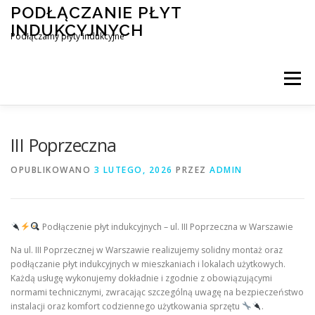
Przejdź
PODŁĄCZANIE PŁYT
do
INDUKCYJNYCH
treści
Podłączamy płyty indukcyjne
Menu
PODŁĄCZENIE PŁYTY INDUKCYJNEJ
BLOG
III Poprzeczna
OPUBLIKOWANO
3 LUTEGO, 2026
PRZEZ
ADMIN
KONTAKT
Podłączenie płyt indukcyjnych – ul. III Poprzeczna w Warszawie
Na ul. III Poprzecznej w Warszawie realizujemy solidny montaż oraz
podłączanie płyt indukcyjnych w mieszkaniach i lokalach użytkowych.
Każdą usługę wykonujemy dokładnie i zgodnie z obowiązującymi
normami technicznymi, zwracając szczególną uwagę na bezpieczeństwo
instalacji oraz komfort codziennego użytkowania sprzętu
.