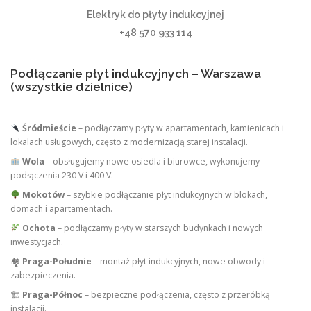
Elektryk do płyty indukcyjnej
+48 570 933 114
Podłączanie płyt indukcyjnych – Warszawa
(wszystkie dzielnice)
Śródmieście
– podłączamy płyty w apartamentach, kamienicach i
lokalach usługowych, często z modernizacją starej instalacji.
Wola
– obsługujemy nowe osiedla i biurowce, wykonujemy
podłączenia 230 V i 400 V.
Mokotów
– szybkie podłączanie płyt indukcyjnych w blokach,
domach i apartamentach.
Ochota
– podłączamy płyty w starszych budynkach i nowych
inwestycjach.
🏘
Praga-Południe
– montaż płyt indukcyjnych, nowe obwody i
zabezpieczenia.
🏗
Praga-Północ
– bezpieczne podłączenia, często z przeróbką
instalacji.