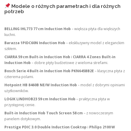
Modele o różnych parametrach i dla różnych
potrzeb
BELLING IHL773 77 cm Induction Hob
– większa płyta dla większych
kuchni.
Barazza 1PIDC60N Induction Hob
– ekskluzywny model z eleganckim
szkłem.
CIARRA 59 cm Built‑in Induction Hob
i
CIARRA 4 Zones Built‑in
Induction Hob
– dobre płyty budżetowe z wieloma strefami.
Bosch Serie 4 Built‑in Induction Hob PKN645BB2E
– klasyczna płyta z
czterema polami.
Hotpoint HB 8460B NE/W Induction Hob
– model z dobrymi opiniami
użytkowników.
LOGIK LINDHOB23 59 cm Induction Hob
– praktyczna płyta w
przystępnej cenie.
Built‑in Induction Hob Touch Screen 58 cm
– z nowoczesnym
panelem dotykowym.
Prestige PDIC 3.0 Double Induction Cooktop
i
Philips 2100 W