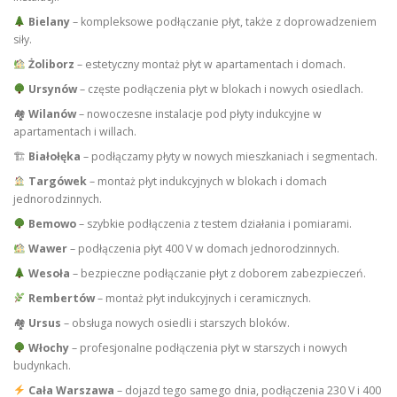
Bielany
– kompleksowe podłączanie płyt, także z doprowadzeniem
siły.
Żoliborz
– estetyczny montaż płyt w apartamentach i domach.
Ursynów
– częste podłączenia płyt w blokach i nowych osiedlach.
🏘
Wilanów
– nowoczesne instalacje pod płyty indukcyjne w
apartamentach i willach.
🏗
Białołęka
– podłączamy płyty w nowych mieszkaniach i segmentach.
Targówek
– montaż płyt indukcyjnych w blokach i domach
jednorodzinnych.
Bemowo
– szybkie podłączenia z testem działania i pomiarami.
Wawer
– podłączenia płyt 400 V w domach jednorodzinnych.
Wesoła
– bezpieczne podłączanie płyt z doborem zabezpieczeń.
Rembertów
– montaż płyt indukcyjnych i ceramicznych.
🏘
Ursus
– obsługa nowych osiedli i starszych bloków.
Włochy
– profesjonalne podłączenia płyt w starszych i nowych
budynkach.
Cała Warszawa
– dojazd tego samego dnia, podłączenia 230 V i 400