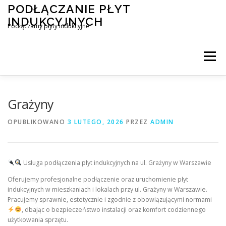
Przejdź
PODŁĄCZANIE PŁYT
do
INDUKCYJNYCH
treści
Podłączamy płyty indukcyjne
Menu
PODŁĄCZENIE PŁYTY INDUKCYJNEJ
BLOG
Grażyny
OPUBLIKOWANO
3 LUTEGO, 2026
PRZEZ
ADMIN
KONTAKT
Usługa podłączenia płyt indukcyjnych na ul. Grażyny w Warszawie
Oferujemy profesjonalne podłączenie oraz uruchomienie płyt
indukcyjnych w mieszkaniach i lokalach przy ul. Grażyny w Warszawie.
Pracujemy sprawnie, estetycznie i zgodnie z obowiązującymi normami
, dbając o bezpieczeństwo instalacji oraz komfort codziennego
użytkowania sprzętu.