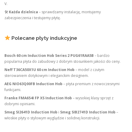
V.
🛠
Każda dzielnica
– sprawdzamy instalację, montujemy
zabezpieczenia i testujemy płytę.
Polecane płyty indukcyjne
Bosch 60 cm Induction Hob Series 2 PUG61RAA5B
– bardzo
popularna płyta do zabudowy z dobrym stosunkiem jakości do ceny.
Neff T36CA50X1U 60 cm Induction Hob
– model z czułym
sterowaniem dotykowym i eleganckim designem.
AEG NIO63Q00FB Induction Hob
– płyta premium z nowoczesnymi
funkcjami.
Franke FMA654I FP XS Induction Hob
– wysokiej klasy sprzęt z
dobrymi opiniami.
Smeg SI2641D Induction Hob
i
Smeg SIB2741D Induction Hob
–
włoskie płyty o stylowym wyglądzie i solidnej konstrukcji.