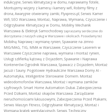
indukcyjne
Serwis klimatyzacji w domu
naprawiamy fotele
,
,
,
Montujemy wizjery z kamerą i kamery wifi
Robimy filmy z
,
drona
Awaryjnie otwieramy zamki
Flyxpress.pl
Serwis Kamer
,
,
,
Wifi
SEO Warszawa
Montaż, Naprawa, Wymiana, Czyszczenie i
,
,
Odgrzybianie Klimatyzacji w Domu
Mobilny Mechanik
,
Warszawa & Elektryk Samochodowy
zapraszamy serdecznie do
skorzystania z naszych usług w Warszawie i okolicach. Posiadamy też
Mobilną Naprawę i wymianę rynien
Spawanie na zimno
,
MIG/MAG, TIG, MMA w Warszawie
Czyszczenie Laserem w
,
Warszawie
Czyszczenie naprawa, wymiana i montaż rynien
,
Usługi szlifierką kątową z Dojazdem
Spawanie i Naprawa
,
Kontenerów
Ogrodnik Warszawa
Spawacz z Dojazdem
Montaż
,
,
Jacuzi i Sauny
Pogotowie Hydrauliczne Warszawa
Domy AI -
.
Automatyka, Inteligentne Sterowanie Domem
Montaż
.
wideodomofonów Warszawa
Montaż i wymiana zamków
,
szyfrowych
Smart Home Automation Dubai
Zabezpieczenia
.
.
Przed Dzikami
Montaż okapów Warszawa
Zarządzanie
,
.
nieruchomościami luksusowymi
Zabezpieczenia Przed Ptakami
,
,
Serwis Maszyn Fitness
Odgrzybianie Klimatyzacji
Montaż i
,
,
Wymiana kratek wentylacyjnych
Serwis Techniczny
,