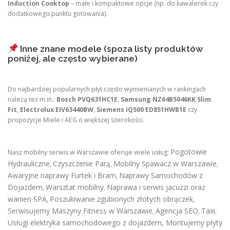
Induction Cooktop
– małe i kompaktowe opcje (np. do kawalerek czy
dodatkowego punktu gotowania).
Inne znane modele (spoza listy produktów
poniżej, ale często wybierane)
Do najbardziej popularnych płyt często wymienianych w rankingach
należą też m.in.:
Bosch PVQ631HC1E
,
Samsung NZ64B5046KK Slim
Fit
,
Electrolux EIV63440BW
,
Siemens iQ500 ED851HWB1E
czy
propozycje Miele i AEG o większej szerokości.
Pogotowie
Nasz mobilny serwis w Warszawie oferuje wiele usług:
Hydrauliczne
Czyszczenie Parą
Mobilny Spawacz w Warszawie
,
,
,
Awaryjne naprawy Furtek i Bram
Naprawy Samochodów z
,
Dojazdem
Warsztat mobilny
Naprawa i serwis jacuzzi oraz
,
,
wanien SPA
Poszukiwanie zgubionych złotych obrączek
,
,
Serwisujemy Maszyny Fitness w Warszawie
Agencja SEO
Taxi
,
,
,
Usługi elektryka samochodowego z dojazdem
,
Montujemy płyty