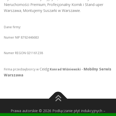
Nieruchomości Premium
Profesjonalny Komik i Stand-uper
,
Warszawa
Montujemy Suszarki w Warszawie
,
.
Dane firmy:
Numer NIP 8792446683
Numer REGON 021161238
Ceidg
Mobilny Serwis
Firma przedsiębiorcy w
Konrad Wiśniewski -
Warszawa
Prawa autorskie © 2026 Podłączanie płyt indukcyjnych
–