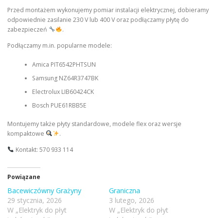
Przed montażem wykonujemy pomiar instalacji elektrycznej, dobieramy
odpowiednie zasilanie 230 V lub 400 V oraz podłączamy płytę do
zabezpieczeń
.
Podłączamy m.in. popularne modele:
Amica PIT6542PHTSUN
Samsung NZ64R3747BK
Electrolux LIB60424CK
Bosch PUE61RBB5E
Montujemy także płyty standardowe, modele flex oraz wersje
kompaktowe
.
Kontakt: 570 933 114
Powiązane
Bacewiczówny Grażyny
Graniczna
29 stycznia, 2026
3 lutego, 2026
W „Elektryk do płyt
W „Elektryk do płyt