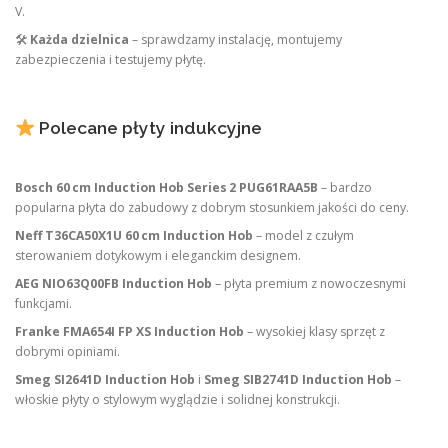
V.
🛠
Każda dzielnica
– sprawdzamy instalację, montujemy
zabezpieczenia i testujemy płytę.
Polecane płyty indukcyjne
Bosch 60 cm Induction Hob Series 2 PUG61RAA5B
– bardzo
popularna płyta do zabudowy z dobrym stosunkiem jakości do ceny.
Neff T36CA50X1U 60 cm Induction Hob
– model z czułym
sterowaniem dotykowym i eleganckim designem.
AEG NIO63Q00FB Induction Hob
– płyta premium z nowoczesnymi
funkcjami.
Franke FMA654I FP XS Induction Hob
– wysokiej klasy sprzęt z
dobrymi opiniami.
Smeg SI2641D Induction Hob
i
Smeg SIB2741D Induction Hob
–
włoskie płyty o stylowym wyglądzie i solidnej konstrukcji.