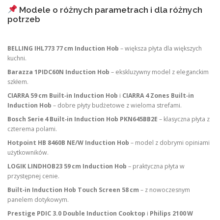
Modele o różnych parametrach i dla różnych
potrzeb
BELLING IHL773 77 cm Induction Hob
– większa płyta dla większych
kuchni.
Barazza 1PIDC60N Induction Hob
– ekskluzywny model z eleganckim
szkłem.
CIARRA 59 cm Built‑in Induction Hob
i
CIARRA 4 Zones Built‑in
Induction Hob
– dobre płyty budżetowe z wieloma strefami.
Bosch Serie 4 Built‑in Induction Hob PKN645BB2E
– klasyczna płyta z
czterema polami.
Hotpoint HB 8460B NE/W Induction Hob
– model z dobrymi opiniami
użytkowników.
LOGIK LINDHOB23 59 cm Induction Hob
– praktyczna płyta w
przystępnej cenie.
Built‑in Induction Hob Touch Screen 58 cm
– z nowoczesnym
panelem dotykowym.
Prestige PDIC 3.0 Double Induction Cooktop
i
Philips 2100 W