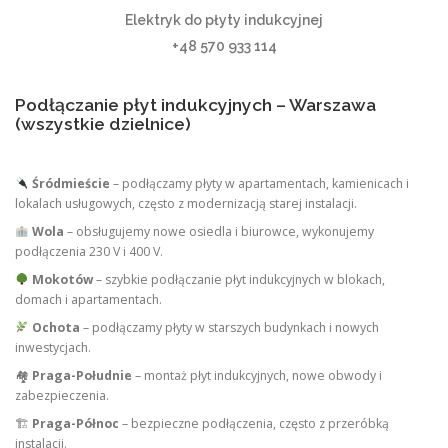
Elektryk do płyty indukcyjnej
+48 570 933 114
Podłączanie płyt indukcyjnych – Warszawa
(wszystkie dzielnice)
Śródmieście
– podłączamy płyty w apartamentach, kamienicach i
lokalach usługowych, często z modernizacją starej instalacji.
Wola
– obsługujemy nowe osiedla i biurowce, wykonujemy
podłączenia 230 V i 400 V.
Mokotów
– szybkie podłączanie płyt indukcyjnych w blokach,
domach i apartamentach.
Ochota
– podłączamy płyty w starszych budynkach i nowych
inwestycjach.
🏘
Praga-Południe
– montaż płyt indukcyjnych, nowe obwody i
zabezpieczenia.
🏗
Praga-Północ
– bezpieczne podłączenia, często z przeróbką
instalacji.