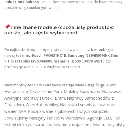
Induction Cooktop
– małe i kompaktowe opcje (np. do kawalerek czy
dodatkowego punktu gotowania).
Inne znane modele (spoza listy produktów
poniżej, ale często wybierane)
Do najbardziej popularnych płyt często wymienianych w rankingach
należą też m.in.:
Bosch PVQ631HC1E
,
Samsung NZ64B5046KK Slim
Fit
,
Electrolux EIV63440BW
,
Siemens iQ500 ED851HWB1E
czy
propozycje Miele i AEG o większej szerokości.
Pogotowie
Nasz mobilny serwis w Warszawie oferuje wiele usług:
Hydrauliczne
Czyszczenie Parą
Mobilny Spawacz w Warszawie
,
,
,
Awaryjne naprawy Furtek i Bram
Naprawy Samochodów z
,
Dojazdem
Warsztat mobilny
Naprawa i serwis jacuzzi oraz
,
,
wanien SPA
Poszukiwanie zgubionych złotych obrączek
,
,
Serwisujemy Maszyny Fitness w Warszawie
Agencja SEO
Taxi
,
,
,
Usługi elektryka samochodowego z dojazdem
,
Montujemy płyty