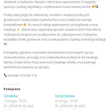
działanie urządzenia. Naszym celem jest zapewnienie Ci wygody,
spokoju i pełnej satysfakcji z użytkowania nowoczesnej kuchni
.
Podłączamy płyty do zabudowy, modele z większą liczbą pól
grzewczych, funkcjonalne systemy flex oraz praktyczne wersje
kompaktowe
. W ramach usługi wykonujemy szczegółową ocenę
instalacji
, dobieramy optymalny sposób zasilania (230 V lub 400 V),
realizujemy bezpieczne podłączenie do zabezpieczeń, testujemy
wszystkie strefy grzewcze oraz przekazujemy czytelną instrukcję obsługi
.
Pracujemy zgodnie z wysokimi standardami branżowymi, łącząc
doświadczenie, precyzję oraz indywidualne podejście do każdego
klienta. Dzięki temu masz pewność trwałego efektu oraz pełnego
komfortu korzystania ze sprzętu.
Kontakt: 570 933 114
Powiązane
Góralska
Goryczkowa
2 lutego, 2026
2 lutego, 2026
W „Elektryk do płyt
W „Elektryk do płyt