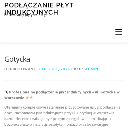
Przejdź
PODŁĄCZANIE PŁYT
do
INDUKCYJNYCH
treści
Podłączamy płyty indukcyjne
Menu
PODŁĄCZENIE PŁYTY INDUKCYJNEJ
BLOG
Gotycka
OPUBLIKOWANO
2 LUTEGO, 2026
PRZEZ
ADMIN
KONTAKT
Profesjonalne podłączenie płyt indukcyjnych – ul. Gotycka w
Warszawie
Oferujemy kompleksowe i starannie przygotowane usługi podłączenia
oraz uruchomienia płyt indukcyjnych przy ul. Gotyckiej w Warszawie.
Każde zlecenie realizujemy z pełnym zaangażowaniem, dbając o
bezpieczeństwo instalacji, estetykę montażu oraz bezawaryjne