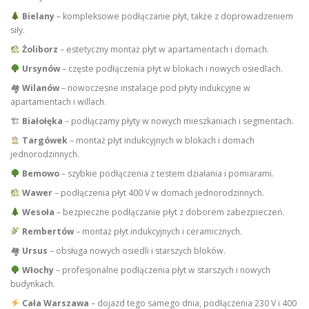
Bielany
– kompleksowe podłączanie płyt, także z doprowadzeniem
siły.
Żoliborz
– estetyczny montaż płyt w apartamentach i domach.
Ursynów
– częste podłączenia płyt w blokach i nowych osiedlach.
🏘
Wilanów
– nowoczesne instalacje pod płyty indukcyjne w
apartamentach i willach.
🏗
Białołęka
– podłączamy płyty w nowych mieszkaniach i segmentach.
Targówek
– montaż płyt indukcyjnych w blokach i domach
jednorodzinnych.
Bemowo
– szybkie podłączenia z testem działania i pomiarami.
Wawer
– podłączenia płyt 400 V w domach jednorodzinnych.
Wesoła
– bezpieczne podłączanie płyt z doborem zabezpieczeń.
Rembertów
– montaż płyt indukcyjnych i ceramicznych.
🏘
Ursus
– obsługa nowych osiedli i starszych bloków.
Włochy
– profesjonalne podłączenia płyt w starszych i nowych
budynkach.
Cała Warszawa
– dojazd tego samego dnia, podłączenia 230 V i 400