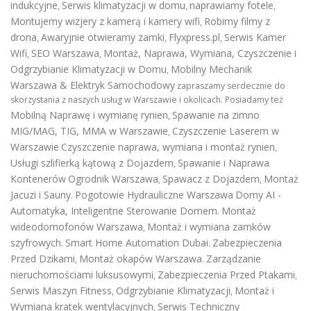
indukcyjne
Serwis klimatyzacji w domu
naprawiamy fotele
,
,
,
Montujemy wizjery z kamerą i kamery wifi
Robimy filmy z
,
drona
Awaryjnie otwieramy zamki
Flyxpress.pl
Serwis Kamer
,
,
,
Wifi
SEO Warszawa
Montaż, Naprawa, Wymiana, Czyszczenie i
,
,
Odgrzybianie Klimatyzacji w Domu
Mobilny Mechanik
,
Warszawa & Elektryk Samochodowy
zapraszamy serdecznie do
skorzystania z naszych usług w Warszawie i okolicach. Posiadamy też
Mobilną Naprawę i wymianę rynien
Spawanie na zimno
,
MIG/MAG, TIG, MMA w Warszawie
Czyszczenie Laserem w
,
Warszawie
Czyszczenie naprawa, wymiana i montaż rynien
,
Usługi szlifierką kątową z Dojazdem
Spawanie i Naprawa
,
Kontenerów
Ogrodnik Warszawa
Spawacz z Dojazdem
Montaż
,
,
Jacuzi i Sauny
Pogotowie Hydrauliczne Warszawa
Domy AI -
.
Automatyka, Inteligentne Sterowanie Domem
Montaż
.
wideodomofonów Warszawa
Montaż i wymiana zamków
,
szyfrowych
Smart Home Automation Dubai
Zabezpieczenia
.
.
Przed Dzikami
Montaż okapów Warszawa
Zarządzanie
,
.
nieruchomościami luksusowymi
Zabezpieczenia Przed Ptakami
,
,
Serwis Maszyn Fitness
Odgrzybianie Klimatyzacji
Montaż i
,
,
Wymiana kratek wentylacyjnych
Serwis Techniczny
,