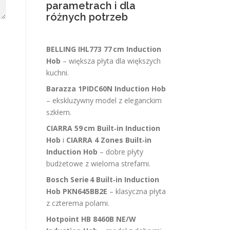
parametrach i dla
różnych potrzeb
BELLING IHL773 77 cm Induction
Hob
– większa płyta dla większych
kuchni.
Barazza 1PIDC60N Induction Hob
– ekskluzywny model z eleganckim
szkłem.
CIARRA 59 cm Built‑in Induction
Hob
i
CIARRA 4 Zones Built‑in
Induction Hob
– dobre płyty
budżetowe z wieloma strefami.
Bosch Serie 4 Built‑in Induction
Hob PKN645BB2E
– klasyczna płyta
z czterema polami.
Hotpoint HB 8460B NE/W