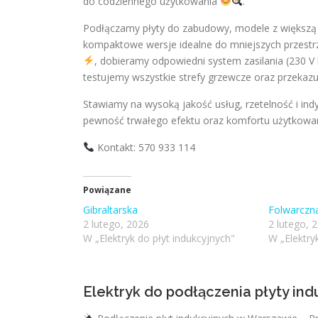
do codziennego użytkowania
.
Podłączamy płyty do zabudowy, modele z większą l
kompaktowe wersje idealne do mniejszych przestr
, dobieramy odpowiedni system zasilania (230 V
testujemy wszystkie strefy grzewcze oraz przekazu
Stawiamy na wysoką jakość usług, rzetelność i ind
pewność trwałego efektu oraz komfortu użytkowania
Kontakt: 570 933 114
Powiązane
Gibraltarska
Folwarczn
2 lutego, 2026
2 lutego, 
W „Elektryk do płyt indukcyjnych"
W „Elektry
Elektryk do podłączenia płyty in