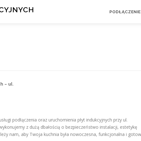
KCYJNYCH
PODŁĄCZENIE
h – ul.
ugi podłączenia oraz uruchomienia płyt indukcyjnych przy ul.
 wykonujemy z dużą dbałością o bezpieczeństwo instalacji, estetykę
ależy nam, aby Twoja kuchnia była nowoczesna, funkcjonalna i goto