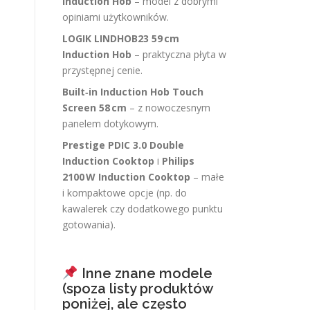
Induction Hob
– model z dobrymi
opiniami użytkowników.
LOGIK LINDHOB23 59 cm
Induction Hob
– praktyczna płyta w
przystępnej cenie.
Built‑in Induction Hob Touch
Screen 58 cm
– z nowoczesnym
panelem dotykowym.
Prestige PDIC 3.0 Double
Induction Cooktop
i
Philips
2100 W Induction Cooktop
– małe
i kompaktowe opcje (np. do
kawalerek czy dodatkowego punktu
gotowania).
Inne znane modele
(spoza listy produktów
poniżej, ale często