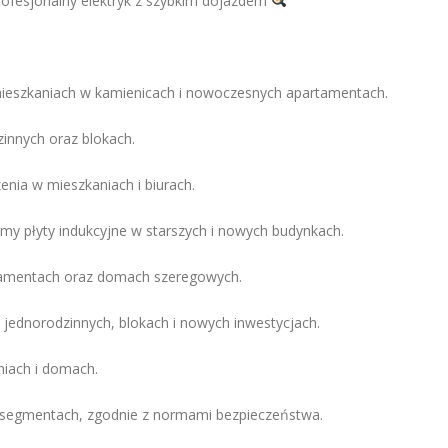
rofesjonalny elektryk z szybkim dojazdem
mieszkaniach w kamienicach i nowoczesnych apartamentach.
nnych oraz blokach.
enia w mieszkaniach i biurach.
my płyty indukcyjne w starszych i nowych budynkach.
artamentach oraz domach szeregowych.
jednorodzinnych, blokach i nowych inwestycjach.
niach i domach.
 segmentach, zgodnie z normami bezpieczeństwa.