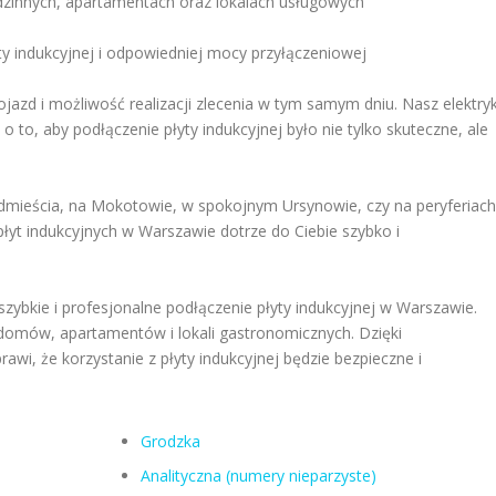
innych, apartamentach oraz lokalach usługowych
y indukcyjnej i odpowiedniej mocy przyłączeniowej
jazd i możliwość realizacji zlecenia w tym samym dniu. Nasz elektry
 to, aby podłączenie płyty indukcyjnej było nie tylko skuteczne, ale
dmieścia, na Mokotowie, w spokojnym Ursynowie, czy na peryferiach
płyt indukcyjnych w Warszawie dotrze do Ciebie szybko i
 szybkie i profesjonalne podłączenie płyty indukcyjnej w Warszawie.
 domów, apartamentów i lokali gastronomicznych. Dzięki
awi, że korzystanie z płyty indukcyjnej będzie bezpieczne i
Grodzka
Analityczna (numery nieparzyste)