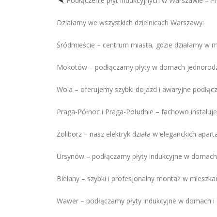
Podłączenie płyt indukcyjnych w Warszawie – P
Działamy we wszystkich dzielnicach Warszawy:
Śródmieście – centrum miasta, gdzie działamy w 
Mokotów – podłączamy płyty w domach jednorodzi
Wola – oferujemy szybki dojazd i awaryjne podłącz
Praga-Północ i Praga-Południe – fachowo instaluje
Żoliborz – nasz elektryk działa w eleganckich ap
Ursynów – podłączamy płyty indukcyjne w domach 
Bielany – szybki i profesjonalny montaż w mieszka
Wawer – podłączamy płyty indukcyjne w domach i