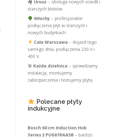
🏘
Ursus
– obsługa nowych osiedli i
starszych bloków.
Włochy
– profesjonalne
podłączenia płyt w starszych i
k
nowych budynkach.
Cała Warszawa
– dojazd tego
samego dnia, podłączenia 230 V i
400 V.
🛠
Każda dzielnica
– sprawdzamy
instalację, montujemy
zabezpieczenia i testujemy płytę.
Polecane płyty
indukcyjne
Bosch 60 cm Induction Hob
Series 2 PUG61RAA5B
– bardzo