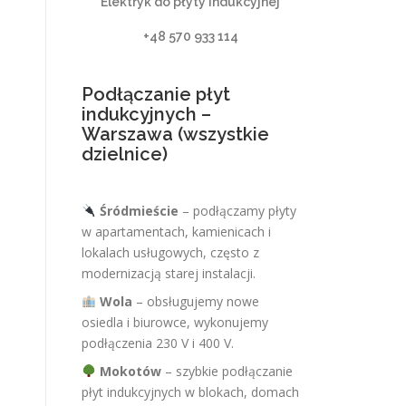
Elektryk do płyty indukcyjnej
+48 570 933 114
Podłączanie płyt
indukcyjnych –
Warszawa (wszystkie
dzielnice)
Śródmieście
– podłączamy płyty
w apartamentach, kamienicach i
lokalach usługowych, często z
modernizacją starej instalacji.
Wola
– obsługujemy nowe
osiedla i biurowce, wykonujemy
podłączenia 230 V i 400 V.
Mokotów
– szybkie podłączanie
płyt indukcyjnych w blokach, domach