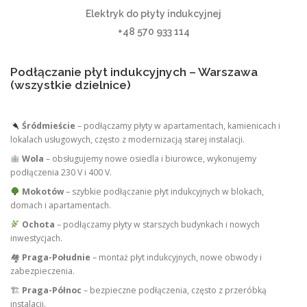
Elektryk do płyty indukcyjnej
+48 570 933 114
Podłączanie płyt indukcyjnych – Warszawa
(wszystkie dzielnice)
Śródmieście
– podłączamy płyty w apartamentach, kamienicach i
lokalach usługowych, często z modernizacją starej instalacji.
Wola
– obsługujemy nowe osiedla i biurowce, wykonujemy
podłączenia 230 V i 400 V.
Mokotów
– szybkie podłączanie płyt indukcyjnych w blokach,
domach i apartamentach.
Ochota
– podłączamy płyty w starszych budynkach i nowych
inwestycjach.
🏘
Praga-Południe
– montaż płyt indukcyjnych, nowe obwody i
zabezpieczenia.
🏗
Praga-Północ
– bezpieczne podłączenia, często z przeróbką
instalacji.