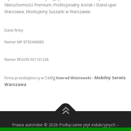
Nieruchomości Premium
Profesjonalny Komik i Stand-uper
,
Warszawa
Montujemy Suszarki w Warszawie
,
.
Dane firmy:
Numer NIP 8792446683
Numer REGON 021161238
Ceidg
Mobilny Serwis
Firma przedsiębiorcy w
Konrad Wiśniewski -
Warszawa
Prawa autorskie © 2026 Podłączanie płyt indukcyjnych
–