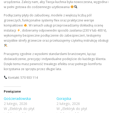
urządzenia. Zależy nam, aby Twoja kuchnia była nowoczesna, wygodna i
w pełni gotowa do codziennego użytkowania
.
Podłączamy płyty do zabudowy, modele z większą liczbą pól
grzewczych, funkcjonalne systemy flex oraz praktyczne wersje
kompaktowe
. W ramach usługi przeprowadzamy dokładną ocenę
instalacji
, dobieramy odpowiedni sposób zasilania (230 V lub 400 V),
wykonujemy bezpieczne podłączenie do zabezpieczeń, testujemy
wszystkie strefy grzewcze oraz przekazujemy czytelną instrukcję obsługi
.
Pracujemy zgodnie z wysokimi standardami branżowymi, łącząc
doświadczenie, precyzję i indywidualne podejście do każdego klienta.
Dzięki temu masz pewność trwałego efektu oraz pełnego komfortu
korzystania ze sprzętu przez długie lata.
Kontakt: 570 933 114
Powiązane
Gościeradowska
Gorajska
2 lutego, 2026
2 lutego, 2026
W „Elektryk do płyt
W „Elektryk do płyt