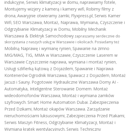
indukcyjne
Serwis klimatyzacji w domu
naprawiamy fotele
,
,
,
Montujemy wizjery z kamerą i kamery wifi
Robimy filmy z
,
drona
Awaryjnie otwieramy zamki
Flyxpress.pl
Serwis Kamer
,
,
,
Wifi
SEO Warszawa
Montaż, Naprawa, Wymiana, Czyszczenie i
,
,
Odgrzybianie Klimatyzacji w Domu
Mobilny Mechanik
,
Warszawa & Elektryk Samochodowy
zapraszamy serdecznie do
skorzystania z naszych usług w Warszawie i okolicach. Posiadamy też
Mobilną Naprawę i wymianę rynien
Spawanie na zimno
,
MIG/MAG, TIG, MMA w Warszawie
Czyszczenie Laserem w
,
Warszawie
Czyszczenie naprawa, wymiana i montaż rynien
,
Usługi szlifierką kątową z Dojazdem
Spawanie i Naprawa
,
Kontenerów
Ogrodnik Warszawa
Spawacz z Dojazdem
Montaż
,
,
Jacuzi i Sauny
Pogotowie Hydrauliczne Warszawa
Domy AI -
.
Automatyka, Inteligentne Sterowanie Domem
Montaż
.
wideodomofonów Warszawa
Montaż i wymiana zamków
,
szyfrowych
Smart Home Automation Dubai
Zabezpieczenia
.
.
Przed Dzikami
Montaż okapów Warszawa
Zarządzanie
,
.
nieruchomościami luksusowymi
Zabezpieczenia Przed Ptakami
,
,
Serwis Maszyn Fitness
Odgrzybianie Klimatyzacji
Montaż i
,
,
Wymiana kratek wentylacyjnych
Serwis Techniczny
,