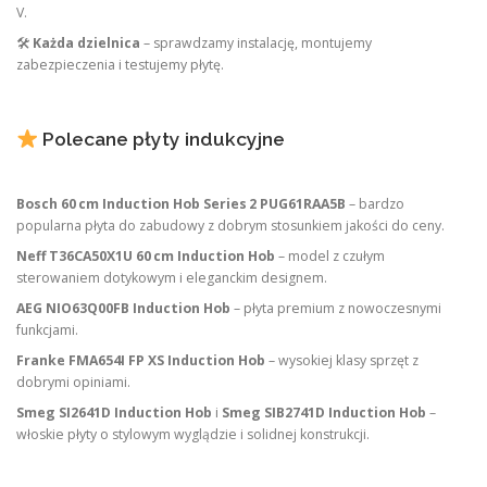
V.
🛠
Każda dzielnica
– sprawdzamy instalację, montujemy
zabezpieczenia i testujemy płytę.
Polecane płyty indukcyjne
Bosch 60 cm Induction Hob Series 2 PUG61RAA5B
– bardzo
popularna płyta do zabudowy z dobrym stosunkiem jakości do ceny.
Neff T36CA50X1U 60 cm Induction Hob
– model z czułym
sterowaniem dotykowym i eleganckim designem.
AEG NIO63Q00FB Induction Hob
– płyta premium z nowoczesnymi
funkcjami.
Franke FMA654I FP XS Induction Hob
– wysokiej klasy sprzęt z
dobrymi opiniami.
Smeg SI2641D Induction Hob
i
Smeg SIB2741D Induction Hob
–
włoskie płyty o stylowym wyglądzie i solidnej konstrukcji.