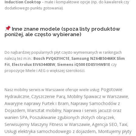
Induction Cooktop
– małe i kompaktowe opcje (np. do kawalerek czy
dodatkowego punktu gotowania).
Inne znane modele (spoza listy produktów
poniżej, ale często wybierane)
Do najbardziej popularnych płyt często wymienianych w rankingach
należą też m.in.:
Bosch PVQ631HC1E
,
Samsung NZ64B5046KK Slim
Fit
,
Electrolux EIV63440BW
,
Siemens iQ500 ED851HWB1E
czy
propozycje Miele i AEG o większej szerokości.
Pogotowie
Nasz mobilny serwis w Warszawie oferuje wiele usług:
Hydrauliczne
Czyszczenie Parą
Mobilny Spawacz w Warszawie
,
,
,
Awaryjne naprawy Furtek i Bram
Naprawy Samochodów z
,
Dojazdem
Warsztat mobilny
Naprawa i serwis jacuzzi oraz
,
,
wanien SPA
Poszukiwanie zgubionych złotych obrączek
,
,
Serwisujemy Maszyny Fitness w Warszawie
Agencja SEO
Taxi
,
,
,
Usługi elektryka samochodowego z dojazdem
,
Montujemy płyty