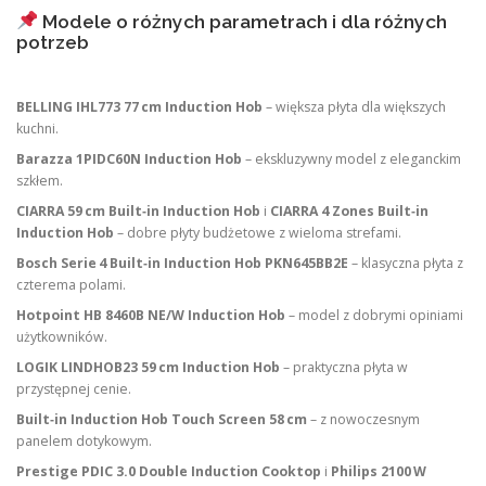
Modele o różnych parametrach i dla różnych
potrzeb
BELLING IHL773 77 cm Induction Hob
– większa płyta dla większych
kuchni.
Barazza 1PIDC60N Induction Hob
– ekskluzywny model z eleganckim
szkłem.
CIARRA 59 cm Built‑in Induction Hob
i
CIARRA 4 Zones Built‑in
Induction Hob
– dobre płyty budżetowe z wieloma strefami.
Bosch Serie 4 Built‑in Induction Hob PKN645BB2E
– klasyczna płyta z
czterema polami.
Hotpoint HB 8460B NE/W Induction Hob
– model z dobrymi opiniami
użytkowników.
LOGIK LINDHOB23 59 cm Induction Hob
– praktyczna płyta w
przystępnej cenie.
Built‑in Induction Hob Touch Screen 58 cm
– z nowoczesnym
panelem dotykowym.
Prestige PDIC 3.0 Double Induction Cooktop
i
Philips 2100 W