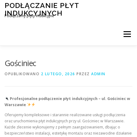
Przejdź
PODŁĄCZANIE PŁYT
do
INDUKCYJNYCH
treści
Podłączamy płyty indukcyjne
Menu
PODŁĄCZENIE PŁYTY INDUKCYJNEJ
BLOG
Gościniec
OPUBLIKOWANO
2 LUTEGO, 2026
PRZEZ
ADMIN
KONTAKT
Profesjonalne podłączenie płyt indukcyjnych – ul. Gościniec w
Warszawie
Oferujemy kompleksowe i starannie realizowane usługi podłączenia
oraz uruchomienia płyt indukcyjnych przy ul. Gościniec w Warszawie.
Każde zlecenie wykonujemy z pełnym zaangażowaniem, dbając o
bezpieczeństwo instalacji, estetykę montażu oraz niezawodne działanie