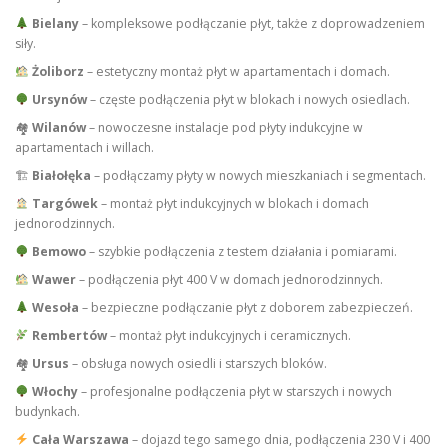
Bielany
– kompleksowe podłączanie płyt, także z doprowadzeniem
siły.
Żoliborz
– estetyczny montaż płyt w apartamentach i domach.
Ursynów
– częste podłączenia płyt w blokach i nowych osiedlach.
🏘
Wilanów
– nowoczesne instalacje pod płyty indukcyjne w
apartamentach i willach.
🏗
Białołęka
– podłączamy płyty w nowych mieszkaniach i segmentach.
Targówek
– montaż płyt indukcyjnych w blokach i domach
jednorodzinnych.
Bemowo
– szybkie podłączenia z testem działania i pomiarami.
Wawer
– podłączenia płyt 400 V w domach jednorodzinnych.
Wesoła
– bezpieczne podłączanie płyt z doborem zabezpieczeń.
Rembertów
– montaż płyt indukcyjnych i ceramicznych.
🏘
Ursus
– obsługa nowych osiedli i starszych bloków.
Włochy
– profesjonalne podłączenia płyt w starszych i nowych
budynkach.
Cała Warszawa
– dojazd tego samego dnia, podłączenia 230 V i 400