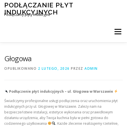
Przejdź
PODŁĄCZANIE PŁYT
do
INDUKCYJNYCH
treści
Podłączamy płyty indukcyjne
Menu
PODŁĄCZENIE PŁYTY INDUKCYJNEJ
BLOG
Głogowa
OPUBLIKOWANO
2 LUTEGO, 2026
PRZEZ
ADMIN
KONTAKT
Podłączenie płyt indukcyjnych – ul. Głogowa w Warszawie
Świadczymy profesjonalne usługi podłączenia oraz uruchomienia płyt
indukcyjnych przy ul. Głogowej w Warszawie. Zależy nam na
bezpieczeństwie instalacji, estetyce wykonania oraz prawidłowym
działaniu urządzenia, aby Twoja kuchnia była w pełni gotowa do
codziennego użytkowania
. Każde zlecenie realizujemy rzetelnie,