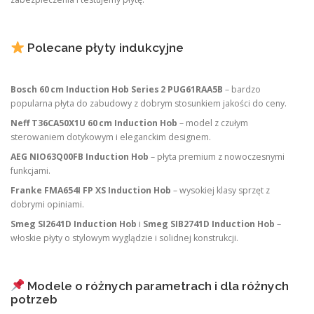
Polecane płyty indukcyjne
Bosch 60 cm Induction Hob Series 2 PUG61RAA5B
– bardzo
popularna płyta do zabudowy z dobrym stosunkiem jakości do ceny.
Neff T36CA50X1U 60 cm Induction Hob
– model z czułym
sterowaniem dotykowym i eleganckim designem.
AEG NIO63Q00FB Induction Hob
– płyta premium z nowoczesnymi
funkcjami.
Franke FMA654I FP XS Induction Hob
– wysokiej klasy sprzęt z
dobrymi opiniami.
Smeg SI2641D Induction Hob
i
Smeg SIB2741D Induction Hob
–
włoskie płyty o stylowym wyglądzie i solidnej konstrukcji.
Modele o różnych parametrach i dla różnych
potrzeb