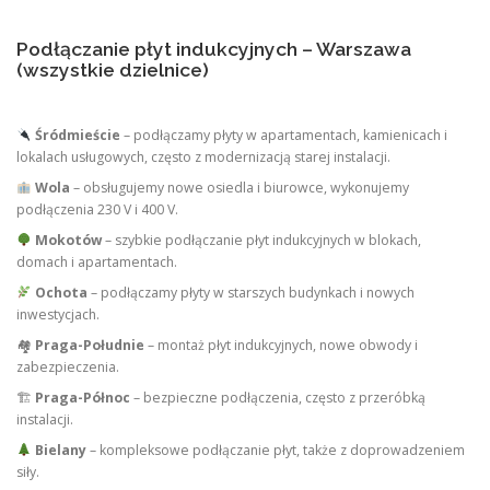
Podłączanie płyt indukcyjnych – Warszawa
(wszystkie dzielnice)
Śródmieście
– podłączamy płyty w apartamentach, kamienicach i
lokalach usługowych, często z modernizacją starej instalacji.
Wola
– obsługujemy nowe osiedla i biurowce, wykonujemy
podłączenia 230 V i 400 V.
Mokotów
– szybkie podłączanie płyt indukcyjnych w blokach,
domach i apartamentach.
Ochota
– podłączamy płyty w starszych budynkach i nowych
inwestycjach.
🏘
Praga-Południe
– montaż płyt indukcyjnych, nowe obwody i
zabezpieczenia.
🏗
Praga-Północ
– bezpieczne podłączenia, często z przeróbką
instalacji.
Bielany
– kompleksowe podłączanie płyt, także z doprowadzeniem
siły.