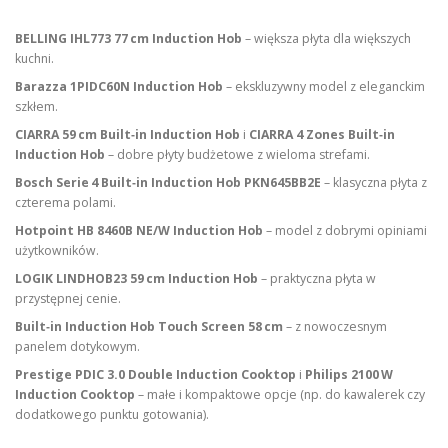
BELLING IHL773 77 cm Induction Hob
– większa płyta dla większych
kuchni.
Barazza 1PIDC60N Induction Hob
– ekskluzywny model z eleganckim
szkłem.
CIARRA 59 cm Built‑in Induction Hob
i
CIARRA 4 Zones Built‑in
Induction Hob
– dobre płyty budżetowe z wieloma strefami.
Bosch Serie 4 Built‑in Induction Hob PKN645BB2E
– klasyczna płyta z
czterema polami.
Hotpoint HB 8460B NE/W Induction Hob
– model z dobrymi opiniami
użytkowników.
LOGIK LINDHOB23 59 cm Induction Hob
– praktyczna płyta w
przystępnej cenie.
Built‑in Induction Hob Touch Screen 58 cm
– z nowoczesnym
panelem dotykowym.
Prestige PDIC 3.0 Double Induction Cooktop
i
Philips 2100 W
Induction Cooktop
– małe i kompaktowe opcje (np. do kawalerek czy
dodatkowego punktu gotowania).