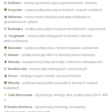
Żoliborz
– estetyczny montaż płyt w apartamentach i domach.
Ursynów
– częste podłączenia płyt w blokach i nowych osiedlach.
🏘
Wilanów
– nowoczesne instalacje pod płyty indukcyjne w
apartamentach i willach.
🏗
Białołęka
– podłączamy płyty w nowych mieszkaniach i segmentach.
Targówek
– montaż płyt indukcyjnych w blokach i domach
jednorodzinnych.
Bemowo
– szybkie podłączenia z testem działania i pomiarami.
Wawer
– podłączenia płyt 400 V w domach jednorodzinnych.
Wesoła
– bezpieczne podłączanie płyt z doborem zabezpieczeń.
Rembertów
– montaż płyt indukcyjnych i ceramicznych.
🏘
Ursus
– obsługa nowych osiedli i starszych bloków.
Włochy
– profesjonalne podłączenia płyt w starszych i nowych
budynkach.
Cała Warszawa
– dojazd tego samego dnia, podłączenia 230 V i 400
V.
🛠
Każda dzielnica
– sprawdzamy instalację, montujemy
zabezpieczenia i testujemy płytę.