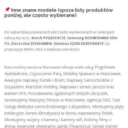
Inne znane modele (spoza listy produktów
poniżej, ale często wybierane)
Do najbardziej popularnych płyt często wymienianych w rankingach
należą też m.in.:
Bosch PVQ631HC1E
,
Samsung NZ64B5046KK Slim
Fit
,
Electrolux EIV63440BW
,
Siemens iQ500 ED851HWB1E
czy
propozycje Miele i AEG o większej szerokości.
Pogotowie
Nasz mobilny serwis w Warszawie oferuje wiele usług:
Hydrauliczne
Czyszczenie Parą
Mobilny Spawacz w Warszawie
,
,
,
Awaryjne naprawy Furtek i Bram
Naprawy Samochodów z
,
Dojazdem
Warsztat mobilny
Naprawa i serwis jacuzzi oraz
,
,
wanien SPA
Poszukiwanie zgubionych złotych obrączek
,
,
Serwisujemy Maszyny Fitness w Warszawie
Agencja SEO
Taxi
,
,
,
Usługi elektryka samochodowego z dojazdem
,
Montujemy płyty
indukcyjne
Serwis klimatyzacji w domu
naprawiamy fotele
,
,
,
Montujemy wizjery z kamerą i kamery wifi
Robimy filmy z
,
drona
Awaryjnie otwieramy zamki
Flyxpress.pl
Serwis Kamer
,
,
,