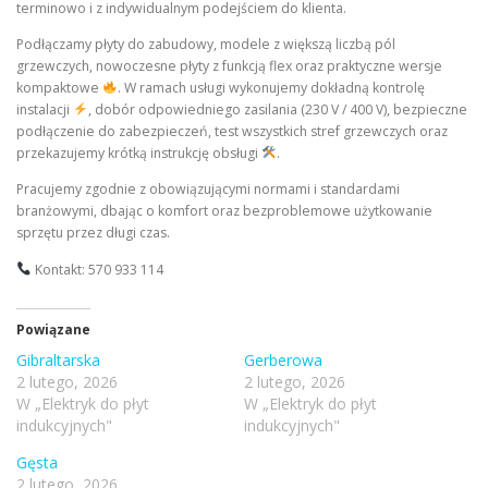
terminowo i z indywidualnym podejściem do klienta.
Podłączamy płyty do zabudowy, modele z większą liczbą pól
grzewczych, nowoczesne płyty z funkcją flex oraz praktyczne wersje
kompaktowe
. W ramach usługi wykonujemy dokładną kontrolę
instalacji
, dobór odpowiedniego zasilania (230 V / 400 V), bezpieczne
podłączenie do zabezpieczeń, test wszystkich stref grzewczych oraz
przekazujemy krótką instrukcję obsługi
.
Pracujemy zgodnie z obowiązującymi normami i standardami
branżowymi, dbając o komfort oraz bezproblemowe użytkowanie
sprzętu przez długi czas.
Kontakt: 570 933 114
Powiązane
Gibraltarska
Gerberowa
2 lutego, 2026
2 lutego, 2026
W „Elektryk do płyt
W „Elektryk do płyt
indukcyjnych"
indukcyjnych"
Gęsta
2 lutego, 2026