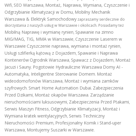
Wifi
SEO Warszawa
Montaż, Naprawa, Wymiana, Czyszczenie i
,
,
Odgrzybianie Klimatyzacji w Domu
Mobilny Mechanik
,
Warszawa & Elektryk Samochodowy
zapraszamy serdecznie do
skorzystania z naszych usług w Warszawie i okolicach. Posiadamy też
Mobilną Naprawę i wymianę rynien
Spawanie na zimno
,
MIG/MAG, TIG, MMA w Warszawie
Czyszczenie Laserem w
,
Warszawie
Czyszczenie naprawa, wymiana i montaż rynien
,
Usługi szlifierką kątową z Dojazdem
Spawanie i Naprawa
,
Kontenerów
Ogrodnik Warszawa
Spawacz z Dojazdem
Montaż
,
,
Jacuzi i Sauny
Pogotowie Hydrauliczne Warszawa
Domy AI -
.
Automatyka, Inteligentne Sterowanie Domem
Montaż
.
wideodomofonów Warszawa
Montaż i wymiana zamków
,
szyfrowych
Smart Home Automation Dubai
Zabezpieczenia
.
.
Przed Dzikami
Montaż okapów Warszawa
Zarządzanie
,
.
nieruchomościami luksusowymi
Zabezpieczenia Przed Ptakami
,
,
Serwis Maszyn Fitness
Odgrzybianie Klimatyzacji
Montaż i
,
,
Wymiana kratek wentylacyjnych
Serwis Techniczny
,
Nieruchomości Premium
Profesjonalny Komik i Stand-uper
,
Warszawa
Montujemy Suszarki w Warszawie
,
.