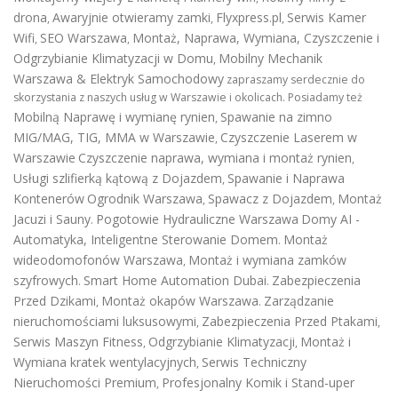
drona
Awaryjnie otwieramy zamki
Flyxpress.pl
Serwis Kamer
,
,
,
Wifi
SEO Warszawa
Montaż, Naprawa, Wymiana, Czyszczenie i
,
,
Odgrzybianie Klimatyzacji w Domu
Mobilny Mechanik
,
Warszawa & Elektryk Samochodowy
zapraszamy serdecznie do
skorzystania z naszych usług w Warszawie i okolicach. Posiadamy też
Mobilną Naprawę i wymianę rynien
Spawanie na zimno
,
MIG/MAG, TIG, MMA w Warszawie
Czyszczenie Laserem w
,
Warszawie
Czyszczenie naprawa, wymiana i montaż rynien
,
Usługi szlifierką kątową z Dojazdem
Spawanie i Naprawa
,
Kontenerów
Ogrodnik Warszawa
Spawacz z Dojazdem
Montaż
,
,
Jacuzi i Sauny
Pogotowie Hydrauliczne Warszawa
Domy AI -
.
Automatyka, Inteligentne Sterowanie Domem
Montaż
.
wideodomofonów Warszawa
Montaż i wymiana zamków
,
szyfrowych
Smart Home Automation Dubai
Zabezpieczenia
.
.
Przed Dzikami
Montaż okapów Warszawa
Zarządzanie
,
.
nieruchomościami luksusowymi
Zabezpieczenia Przed Ptakami
,
,
Serwis Maszyn Fitness
Odgrzybianie Klimatyzacji
Montaż i
,
,
Wymiana kratek wentylacyjnych
Serwis Techniczny
,
Nieruchomości Premium
Profesjonalny Komik i Stand-uper
,