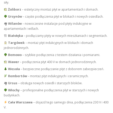
siły.
Żoliborz
– estetyczny montaż płyt w apartamentach i domach.
Ursynów
– częste podłączenia płyt w blokach i nowych osiedlach.
🏘
Wilanów
– nowoczesne instalacje pod płyty indukcyjne w
apartamentach i willach.
🏗
Białołęka
– podłączamy płyty w nowych mieszkaniach i segmentach.
Targówek
– montaż płyt indukcyjnych w blokach i domach
jednorodzinnych.
Bemowo
– szybkie podłączenia z testem działania i pomiarami.
Wawer
– podłączenia płyt 400 V w domach jednorodzinnych.
Wesoła
– bezpieczne podłączanie płyt z doborem zabezpieczeń.
Rembertów
– montaż płyt indukcyjnych i ceramicznych.
🏘
Ursus
– obsługa nowych osiedli i starszych bloków.
Włochy
– profesjonalne podłączenia płyt w starszych i nowych
budynkach.
Cała Warszawa
– dojazd tego samego dnia, podłączenia 230 V i 400
V.