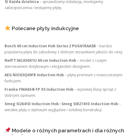
🛠
Każda dzielnica
– sprawdzamy instalację, montujemy
zabezpieczenia i testujemy płytę.
Polecane płyty indukcyjne
Bosch 60 cm Induction Hob Series 2 PUG61RAA5B
– bardzo
popularna płyta do zabudowy z dobrym stosunkiem jakości do ceny.
Neff T36CA50X1U 60 cm Induction Hob
– model z czułym
sterowaniem dotykowym i eleganckim designem.
AEG NIO63Q00FB Induction Hob
– płyta premium z nowoczesnymi
funkcjami.
Franke FMA654I FP XS Induction Hob
– wysokiej klasy sprzęt z
dobrymi opiniami.
Smeg SI2641D Induction Hob
i
Smeg SIB2741D Induction Hob
–
włoskie płyty o stylowym wyglądzie i solidnej konstrukcji.
Modele o różnych parametrach i dla różnych