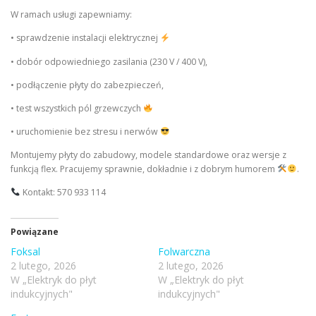
W ramach usługi zapewniamy:
• sprawdzenie instalacji elektrycznej
• dobór odpowiedniego zasilania (230 V / 400 V),
• podłączenie płyty do zabezpieczeń,
• test wszystkich pól grzewczych
• uruchomienie bez stresu i nerwów
Montujemy płyty do zabudowy, modele standardowe oraz wersje z
funkcją flex. Pracujemy sprawnie, dokładnie i z dobrym humorem
.
Kontakt: 570 933 114
Powiązane
Foksal
Folwarczna
2 lutego, 2026
2 lutego, 2026
W „Elektryk do płyt
W „Elektryk do płyt
indukcyjnych"
indukcyjnych"