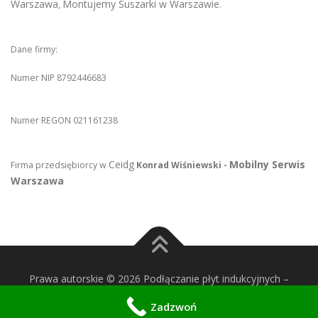
Warszawa
Montujemy Suszarki w Warszawie
,
.
Dane firmy:
Numer NIP 8792446683
Numer REGON 021161238
Ceidg
Mobilny Serwis
Firma przedsiębiorcy w
Konrad Wiśniewski -
Warszawa
Prawa autorskie © 2026 Podłączanie płyt indukcyjnych
–
OnePress
motyw wg FameThemes
Zadzwoń