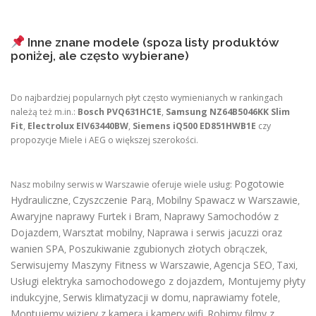
Inne znane modele (spoza listy produktów
poniżej, ale często wybierane)
Do najbardziej popularnych płyt często wymienianych w rankingach
należą też m.in.:
Bosch PVQ631HC1E
,
Samsung NZ64B5046KK Slim
Fit
,
Electrolux EIV63440BW
,
Siemens iQ500 ED851HWB1E
czy
propozycje Miele i AEG o większej szerokości.
Pogotowie
Nasz mobilny serwis w Warszawie oferuje wiele usług:
Hydrauliczne
Czyszczenie Parą
Mobilny Spawacz w Warszawie
,
,
,
Awaryjne naprawy Furtek i Bram
Naprawy Samochodów z
,
Dojazdem
Warsztat mobilny
Naprawa i serwis jacuzzi oraz
,
,
wanien SPA
Poszukiwanie zgubionych złotych obrączek
,
,
Serwisujemy Maszyny Fitness w Warszawie
Agencja SEO
Taxi
,
,
,
Usługi elektryka samochodowego z dojazdem
,
Montujemy płyty
indukcyjne
Serwis klimatyzacji w domu
naprawiamy fotele
,
,
,
Montujemy wizjery z kamerą i kamery wifi
Robimy filmy z
,