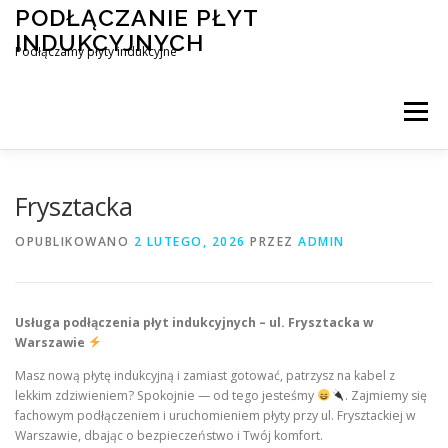
Przejdź
PODŁĄCZANIE PŁYT
do
INDUKCYJNYCH
treści
Podłączamy płyty indukcyjne
Menu
PODŁĄCZENIE PŁYTY INDUKCYJNEJ
BLOG
Frysztacka
OPUBLIKOWANO
2 LUTEGO, 2026
PRZEZ
ADMIN
KONTAKT
Usługa podłączenia płyt indukcyjnych – ul. Frysztacka w
Warszawie
Masz nową płytę indukcyjną i zamiast gotować, patrzysz na kabel z
lekkim zdziwieniem? Spokojnie — od tego jesteśmy
. Zajmiemy się
fachowym podłączeniem i uruchomieniem płyty przy ul. Frysztackiej w
Warszawie, dbając o bezpieczeństwo i Twój komfort.