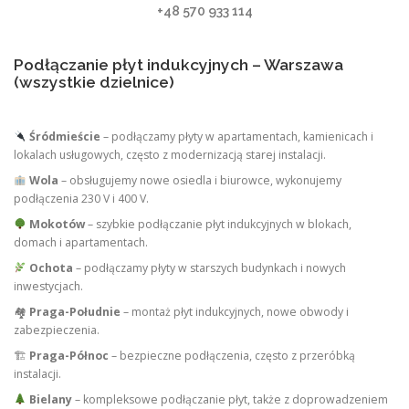
+48 570 933 114
Podłączanie płyt indukcyjnych – Warszawa
(wszystkie dzielnice)
Śródmieście
– podłączamy płyty w apartamentach, kamienicach i
lokalach usługowych, często z modernizacją starej instalacji.
Wola
– obsługujemy nowe osiedla i biurowce, wykonujemy
podłączenia 230 V i 400 V.
Mokotów
– szybkie podłączanie płyt indukcyjnych w blokach,
domach i apartamentach.
Ochota
– podłączamy płyty w starszych budynkach i nowych
inwestycjach.
🏘
Praga-Południe
– montaż płyt indukcyjnych, nowe obwody i
zabezpieczenia.
🏗
Praga-Północ
– bezpieczne podłączenia, często z przeróbką
instalacji.
Bielany
– kompleksowe podłączanie płyt, także z doprowadzeniem