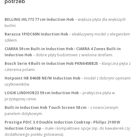
potrzeb
BELLING IHL773 77 cm Induction Hob
– większa płyta dla większych
kuchni.
Barazza 1PIDC60N Induction Hob
– ekskluzywny model z eleganckim
szkłem.
CIARRA 59 cm Built‑in Induction Hob
i
CIARRA 4 Zones Built‑in
Induction Hob
– dobre płyty budżetowe z wieloma strefami.
Bosch Serie 4 Built‑in Induction Hob PKN645BB2E
– klasyczna płyta z
czterema polami.
Hotpoint HB 8460B NE/W Induction Hob
– model z dobrymi opiniami
użytkowników.
LOGIK LINDHOB23 59 cm Induction Hob
– praktyczna płyta w
przystępnej cenie.
Built‑in Induction Hob Touch Screen 58 cm
– z nowoczesnym
panelem dotykowym.
Prestige PDIC 3.0 Double Induction Cooktop
i
Philips 2100 W
Induction Cooktop
– małe i kompaktowe opcje (np. do kawalerek czy
dodatkowego punktu gotowania).