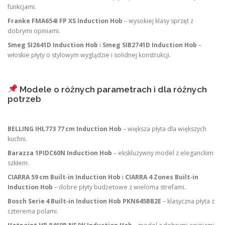
funkcjami.
Franke FMA654I FP XS Induction Hob
– wysokiej klasy sprzęt z
dobrymi opiniami.
Smeg SI2641D Induction Hob
i
Smeg SIB2741D Induction Hob
–
włoskie płyty o stylowym wyglądzie i solidnej konstrukcji.
Modele o różnych parametrach i dla różnych
potrzeb
BELLING IHL773 77 cm Induction Hob
– większa płyta dla większych
kuchni.
Barazza 1PIDC60N Induction Hob
– ekskluzywny model z eleganckim
szkłem.
CIARRA 59 cm Built‑in Induction Hob
i
CIARRA 4 Zones Built‑in
Induction Hob
– dobre płyty budżetowe z wieloma strefami.
Bosch Serie 4 Built‑in Induction Hob PKN645BB2E
– klasyczna płyta z
czterema polami.