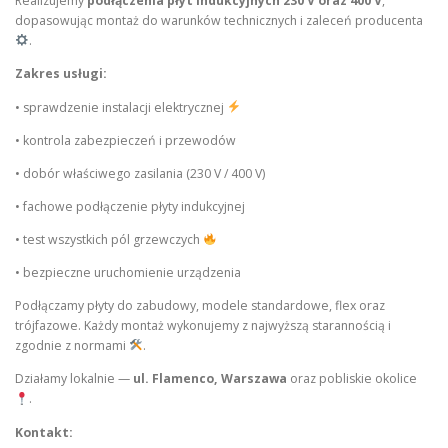
Realizujemy
podłączenia płyt indukcyjnych 230 V oraz 400 V
,
dopasowując montaż do warunków technicznych i zaleceń producenta
.
Zakres usługi:
• sprawdzenie instalacji elektrycznej
• kontrola zabezpieczeń i przewodów
• dobór właściwego zasilania (230 V / 400 V)
• fachowe podłączenie płyty indukcyjnej
• test wszystkich pól grzewczych
• bezpieczne uruchomienie urządzenia
Podłączamy płyty do zabudowy, modele standardowe, flex oraz
trójfazowe. Każdy montaż wykonujemy z najwyższą starannością i
zgodnie z normami
.
Działamy lokalnie —
ul. Flamenco, Warszawa
oraz pobliskie okolice
.
Kontakt: