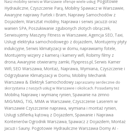
Pogotowie
Nasz mobilny serwis w Warszawie oferuje wiele usług:
Hydrauliczne
Czyszczenie Parą
Mobilny Spawacz w Warszawie
,
,
,
Awaryjne naprawy Furtek i Bram
Naprawy Samochodów z
,
Dojazdem
Warsztat mobilny
Naprawa i serwis jacuzzi oraz
,
,
wanien SPA
Poszukiwanie zgubionych złotych obrączek
,
,
Serwisujemy Maszyny Fitness w Warszawie
Agencja SEO
Taxi
,
,
,
Usługi elektryka samochodowego z dojazdem
,
Montujemy płyty
indukcyjne
Serwis klimatyzacji w domu
naprawiamy fotele
,
,
,
Montujemy wizjery z kamerą i kamery wifi
Robimy filmy z
,
drona
Awaryjnie otwieramy zamki
Flyxpress.pl
Serwis Kamer
,
,
,
Wifi
SEO Warszawa
Montaż, Naprawa, Wymiana, Czyszczenie i
,
,
Odgrzybianie Klimatyzacji w Domu
Mobilny Mechanik
,
Warszawa & Elektryk Samochodowy
zapraszamy serdecznie do
skorzystania z naszych usług w Warszawie i okolicach. Posiadamy też
Mobilną Naprawę i wymianę rynien
Spawanie na zimno
,
MIG/MAG, TIG, MMA w Warszawie
Czyszczenie Laserem w
,
Warszawie
Czyszczenie naprawa, wymiana i montaż rynien
,
Usługi szlifierką kątową z Dojazdem
Spawanie i Naprawa
,
Kontenerów
Ogrodnik Warszawa
Spawacz z Dojazdem
Montaż
,
,
Jacuzi i Sauny
Pogotowie Hydrauliczne Warszawa
Domy AI -
.