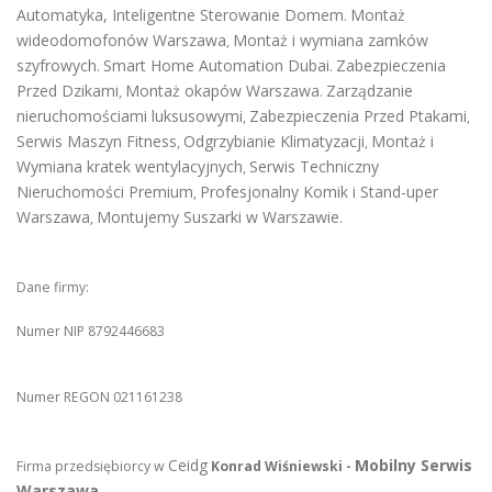
Automatyka, Inteligentne Sterowanie Domem
Montaż
.
wideodomofonów Warszawa
Montaż i wymiana zamków
,
szyfrowych
Smart Home Automation Dubai
Zabezpieczenia
.
.
Przed Dzikami
Montaż okapów Warszawa
Zarządzanie
,
.
nieruchomościami luksusowymi
Zabezpieczenia Przed Ptakami
,
,
Serwis Maszyn Fitness
Odgrzybianie Klimatyzacji
Montaż i
,
,
Wymiana kratek wentylacyjnych
Serwis Techniczny
,
Nieruchomości Premium
Profesjonalny Komik i Stand-uper
,
Warszawa
Montujemy Suszarki w Warszawie
,
.
Dane firmy:
Numer NIP 8792446683
Numer REGON 021161238
Ceidg
Mobilny Serwis
Firma przedsiębiorcy w
Konrad Wiśniewski -
Warszawa