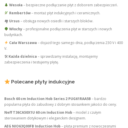
Wesoła
– bezpieczne podłączanie płyt z doborem zabezpieczeń.
Rembertów
– montaż płyt indukcyjnych i ceramicznych.
🏘
Ursus
– obsługa nowych osiedli i starszych bloków.
Włochy
– profesjonalne podłączenia płyt w starszych i nowych
budynkach.
Cała Warszawa
– dojazd tego samego dnia, podłączenia 230 V i 400
V.
🛠
Każda dzielnica
– sprawdzamy instalację, montujemy
zabezpieczenia i testujemy płytę.
Polecane płyty indukcyjne
Bosch 60 cm Induction Hob Series 2 PUG61RAA5B
– bardzo
popularna płyta do zabudowy z dobrym stosunkiem jakości do ceny.
Neff T36CA50X1U 60 cm Induction Hob
– model z czułym
sterowaniem dotykowym i eleganckim designem.
AEG NIO63Q00FB Induction Hob
– płyta premium z nowoczesnymi