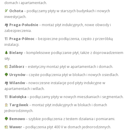
domach i apartamentach.
Ochota
– podłączamy płyty w starszych budynkach i nowych
inwestycjach.
🏘
Praga-Południe
– montaż płyt indukcyjnych, nowe obwody i
zabezpieczenia.
🏗
Praga-Północ
– bezpieczne podłączenia, często z przeróbką
instalacji.
Bielany
– kompleksowe podłączanie płyt, także z doprowadzeniem
siły.
Żoliborz
– estetyczny montaż płyt w apartamentach i domach.
Ursynów
– częste podłączenia płyt w blokach i nowych osiedlach.
🏘
Wilanów
– nowoczesne instalacje pod płyty indukcyjne w
apartamentach i willach.
🏗
Białołęka
– podłączamy płyty w nowych mieszkaniach i segmentach.
Targówek
– montaż płyt indukcyjnych w blokach i domach
jednorodzinnych.
Bemowo
– szybkie podłączenia z testem działania i pomiarami.
Wawer
– podłączenia płyt 400 V w domach jednorodzinnych.