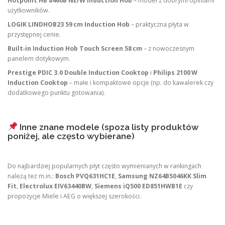
Hotpoint HB 8460B NE/W Induction Hob
– model z dobrymi opiniami
użytkowników.
LOGIK LINDHOB23 59 cm Induction Hob
– praktyczna płyta w
przystępnej cenie.
Built‑in Induction Hob Touch Screen 58 cm
– z nowoczesnym
panelem dotykowym.
Prestige PDIC 3.0 Double Induction Cooktop
i
Philips 2100 W
Induction Cooktop
– małe i kompaktowe opcje (np. do kawalerek czy
dodatkowego punktu gotowania).
Inne znane modele (spoza listy produktów
poniżej, ale często wybierane)
Do najbardziej popularnych płyt często wymienianych w rankingach
należą też m.in.:
Bosch PVQ631HC1E
,
Samsung NZ64B5046KK Slim
Fit
,
Electrolux EIV63440BW
,
Siemens iQ500 ED851HWB1E
czy
propozycje Miele i AEG o większej szerokości.