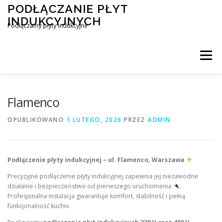
Przejdź
PODŁĄCZANIE PŁYT
do
INDUKCYJNYCH
treści
Podłączamy płyty indukcyjne
Menu
PODŁĄCZENIE PŁYTY INDUKCYJNEJ
BLOG
Flamenco
OPUBLIKOWANO
1 LUTEGO, 2026
PRZEZ
ADMIN
KONTAKT
Podłączenie płyty indukcyjnej – ul. Flamenco, Warszawa
Precyzyjne podłączenie płyty indukcyjnej zapewnia jej niezawodne
działanie i bezpieczeństwo od pierwszego uruchomienia
.
Profesjonalna instalacja gwarantuje komfort, stabilność i pełną
funkcjonalność kuchni.