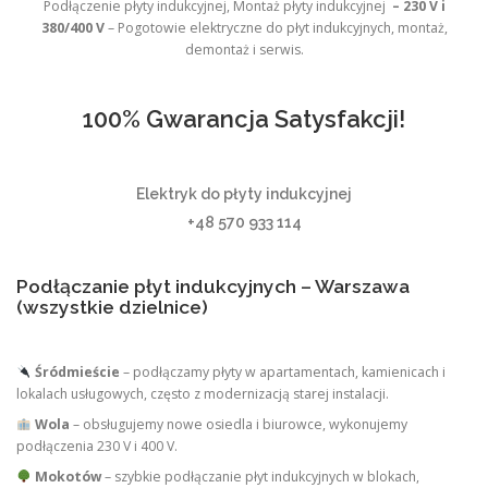
Podłączenie płyty indukcyjnej, Montaż płyty indukcyjnej
– 230 V i
380/400 V
– Pogotowie elektryczne do płyt indukcyjnych, montaż,
demontaż i serwis.
100% Gwarancja Satysfakcji!
Elektryk do płyty indukcyjnej
+48 570 933 114
Podłączanie płyt indukcyjnych – Warszawa
(wszystkie dzielnice)
Śródmieście
– podłączamy płyty w apartamentach, kamienicach i
lokalach usługowych, często z modernizacją starej instalacji.
Wola
– obsługujemy nowe osiedla i biurowce, wykonujemy
podłączenia 230 V i 400 V.
Mokotów
– szybkie podłączanie płyt indukcyjnych w blokach,