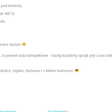
 pod kontrolą
ub 400 V)
odu
ła bez zarzutu
-, 6-polowe oraz kompaktowe – każdy kuchenny sprzęt jest u nas mil
 okolice. Szybko, fachowo i z lekkim humorem.
rszawiaka
Działdowska