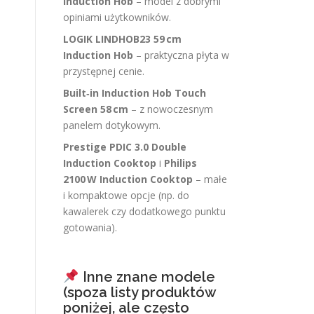
Induction Hob
– model z dobrymi
opiniami użytkowników.
LOGIK LINDHOB23 59 cm
Induction Hob
– praktyczna płyta w
przystępnej cenie.
Built‑in Induction Hob Touch
Screen 58 cm
– z nowoczesnym
panelem dotykowym.
Prestige PDIC 3.0 Double
Induction Cooktop
i
Philips
2100 W Induction Cooktop
– małe
i kompaktowe opcje (np. do
kawalerek czy dodatkowego punktu
gotowania).
Inne znane modele
(spoza listy produktów
poniżej, ale często