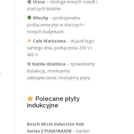
🏘
Ursus
– obsługa nowych osiedli i
starszych bloków.
Włochy
– profesjonalne
podłączenia płyt w starszych i
nowych budynkach.
Cała Warszawa
– dojazd tego
samego dnia, podłączenia 230 V i
400 V.
🛠
Każda dzielnica
– sprawdzamy
instalację, montujemy
k
zabezpieczenia i testujemy płytę.
Polecane płyty
indukcyjne
Bosch 60 cm Induction Hob
Series 2 PUG61RAA5B
– bardzo