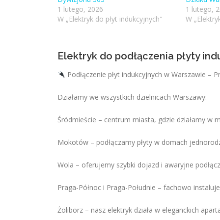
1 lutego, 2026
1 lutego, 
W „Elektryk do płyt indukcyjnych"
W „Elektry
Elektryk do podłączenia płyty in
Podłączenie płyt indukcyjnych w Warszawie – P
Działamy we wszystkich dzielnicach Warszawy:
Śródmieście – centrum miasta, gdzie działamy w 
Mokotów – podłączamy płyty w domach jednorodzi
Wola – oferujemy szybki dojazd i awaryjne podłącz
Praga-Północ i Praga-Południe – fachowo instaluje
Żoliborz – nasz elektryk działa w eleganckich ap