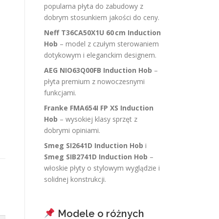
popularna płyta do zabudowy z
dobrym stosunkiem jakości do ceny.
Neff T36CA50X1U 60 cm Induction
Hob
– model z czułym sterowaniem
dotykowym i eleganckim designem.
AEG NIO63Q00FB Induction Hob
–
płyta premium z nowoczesnymi
funkcjami.
Franke FMA654I FP XS Induction
Hob
– wysokiej klasy sprzęt z
dobrymi opiniami.
Smeg SI2641D Induction Hob
i
Smeg SIB2741D Induction Hob
–
włoskie płyty o stylowym wyglądzie i
solidnej konstrukcji.
Modele o różnych