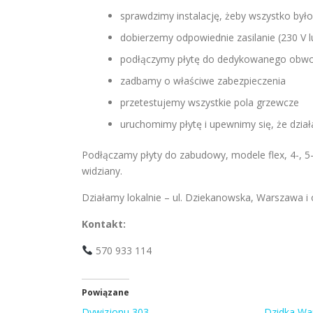
sprawdzimy instalację, żeby wszystko było
dobierzemy odpowiednie zasilanie (230 V l
podłączymy płytę do dedykowanego obw
zadbamy o właściwe zabezpieczenia
przetestujemy wszystkie pola grzewcze
uruchomimy płytę i upewnimy się, że dzia
Podłączamy płyty do zabudowy, modele flex, 4-, 5
widziany.
Działamy lokalnie – ul. Dziekanowska, Warszawa i
Kontakt:
570 933 114
Powiązane
Dywizjonu 303
Dzidka Wa