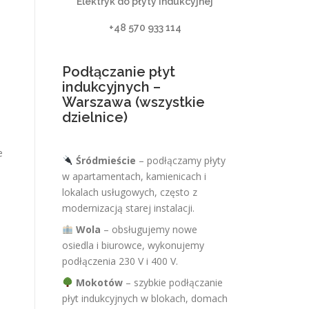
Elektryk do płyty indukcyjnej
+48 570 933 114
Podłączanie płyt
indukcyjnych –
Warszawa (wszystkie
dzielnice)
e
Śródmieście
– podłączamy płyty
w apartamentach, kamienicach i
lokalach usługowych, często z
modernizacją starej instalacji.
Wola
– obsługujemy nowe
osiedla i biurowce, wykonujemy
podłączenia 230 V i 400 V.
Mokotów
– szybkie podłączanie
płyt indukcyjnych w blokach, domach