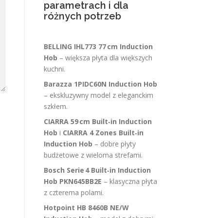
parametrach i dla
różnych potrzeb
BELLING IHL773 77 cm Induction
Hob
– większa płyta dla większych
kuchni.
Barazza 1PIDC60N Induction Hob
– ekskluzywny model z eleganckim
szkłem.
CIARRA 59 cm Built‑in Induction
Hob
i
CIARRA 4 Zones Built‑in
Induction Hob
– dobre płyty
budżetowe z wieloma strefami.
Bosch Serie 4 Built‑in Induction
Hob PKN645BB2E
– klasyczna płyta
z czterema polami.
Hotpoint HB 8460B NE/W